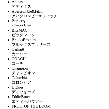
Adidas
アディダス
Abercrombie&Fitch
アバクロンビー&フィッチ
Burberry
バーバリー
BIGMAC
ビッグマック
BrooksBrothers
ブルックスブラザーズ
Carhartt
カーハート
COACH
コーチ
Champion
チャンピオン
Columbia
コロンビア
Dickies
ディッキーズ
EddieBauer
エディーバウアー
FRUIT OF THE LOOM