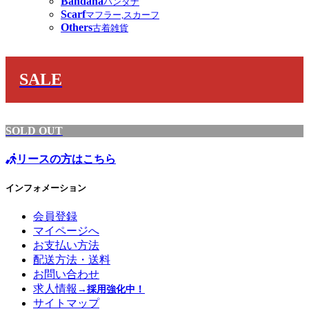
Bandana
バンダナ
Scarf
マフラー,スカーフ
Others
古着雑貨
SALE
SOLD OUT
リースの方はこちら
インフォメーション
会員登録
マイページへ
お支払い方法
配送方法・送料
お問い合わせ
求人情報
→採用強化中！
サイトマップ