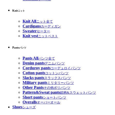
Knit
ニット
Knit All
ニット全て
Cardigans
カーディガン
Sweater
セーター
Knit vest
ニットベスト
Pants
パンツ
Pants All
パンツ全て
Denim pants
デニムパンツ
Corduroy pants
コーデュロイパンツ
Cotton pants
コットンパンツ
Slacks pants
スラックスパンツ
Military pants
ミリタリーパンツ
Other Pants
その他ポリパンツ
Pattern&Sweat pants
総柄&スウェットパンツ
Short pants
ショートパンツ
Overalls
オーバーオール
Shoes
シューズ