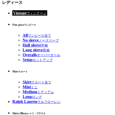
レディース
Vintage
ヴィンテージ
One piece
ワンピース
All
ワンピース全て
No sleeve
ノースリーブ
Half sleeve
半袖
Long sleeve
長袖
Overalls
オーバーオール
Setup
セットアップ
Skirt
スカート
Skirt
スカート全て
Mini
ミニ
Medium
ミディアム
Long
ロング
Ralph Lauren
ラルフローレン
Shirts Blous
シャツ・ブラウス