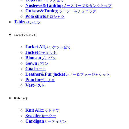
トップス全て
Nosleeve&Tanktop
ノースリーブ＆タンクトップ
Cutsew&Tunic
カットソー＆チュニック
Polo shirts
ポロシャツ
Tshirts
Tシャツ
Jacket
ジャケット
Jacket All
ジャケット全て
Jacket
ジャケット
Blouson
ブルゾン
Gown
ガウン
Coat
コート
Leather&Fur jacket
レザー＆ファージャケット
Poncho
ポンチョ
Vest
ベスト
Knit
ニット
Knit All
ニット全て
Sweater
セーター
Cardigan
カーディガン