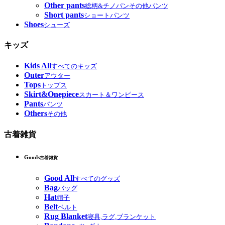
Other pants
総柄&チノパンその他パンツ
Short pants
ショートパンツ
Shoes
シューズ
キッズ
Kids All
すべてのキッズ
Outer
アウター
Tops
トップス
Skirt&Onepiece
スカート＆ワンピース
Pants
パンツ
Others
その他
古着雑貨
Goods
古着雑貨
Good All
すべてのグッズ
Bag
バッグ
Hat
帽子
Belt
ベルト
Rug Blanket
寝具,ラグ,ブランケット