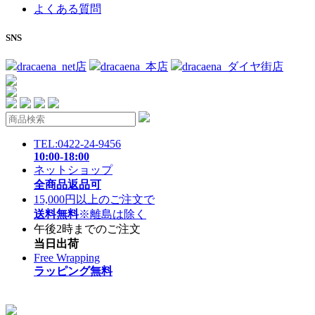
よくある質問
SNS
dracaena_net店
dracaena_本店
dracaena_ダイヤ街店
TEL:0422-24-9456
10:00-18:00
ネットショップ
全商品返品可
15,000円以上のご注文で
送料無料
※離島は除く
午後2時までのご注文
当日出荷
Free Wrapping
ラッピング無料