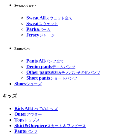
Sweat
スウェット
Sweat All
スウェット全て
Sweat
スウェット
Parka
パーカ
Jersey
ジャージ
Pants
パンツ
Pants All
パンツ全て
Denim pants
デニムパンツ
Other pants
総柄&チノパンその他パンツ
Short pants
ショートパンツ
Shoes
シューズ
キッズ
Kids All
すべてのキッズ
Outer
アウター
Tops
トップス
Skirt&Onepiece
スカート＆ワンピース
Pants
パンツ