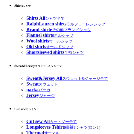
Shirts
シャツ
Shirts All
シャツ全て
RalphLauren shirts
ラルフローレンシャツ
Brand shirte
その他ブランドシャツ
Flannel shirts
ネルシャツ
Wool shirts
ウールシャツ
Old shirts
オールドシャツ
Shortsleeved shirts
半袖シャツ
Sweat&Jersey
スウェット&ジャージ
Sweat&Jersey All
スウェット&ジャージ全て
Sweat
スウェット
parka
パーカ
Jersey
ジャージ
Cut sew
カットソー
Cut sew All
カットソー全て
Longsleeves Tshirts
長袖Tシャツ(ロンT)
Thermal
サーマル