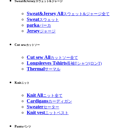
Sweat&Jersey
スウェット&ジャージ
Sweat&Jersey All
スウェット&ジャージ全て
Sweat
スウェット
parka
パーカ
Jersey
ジャージ
Cut sew
カットソー
Cut sew All
カットソー全て
Longsleeves Tshirts
長袖Tシャツ(ロンT)
Thermal
サーマル
Knit
ニット
Knit All
ニット全て
Cardigans
カーディガン
Sweater
セーター
Knit vest
ニットベスト
Pants
パンツ