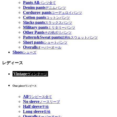
Pants All
パンツ全て
Denim pants
デニムパンツ
Corduroy pants
コーデュロイパンツ
Cotton pants
コットンパンツ
Slacks pants
スラックスパンツ
Military pants
ミリタリーパンツ
Other Pants
その他ポリパンツ
Pattern&Sweat pants
総柄&スウェットパンツ
Short pants
ショートパンツ
Overalls
オーバーオール
Shoes
シューズ
レディース
Vintage
ヴィンテージ
One piece
ワンピース
All
ワンピース全て
No sleeve
ノースリーブ
Half sleeve
半袖
Long sleeve
長袖
Overalls
オーバーオール