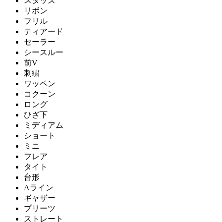
スタッズ
リボン
フリル
ティアード
セーラー
シースルー
前V
刺繍
ワッペン
コクーン
ロング
ひざ下
ミディアム
ショート
ミニ
フレア
タイト
台形
Aライン
ギャザー
プリーツ
ストレート