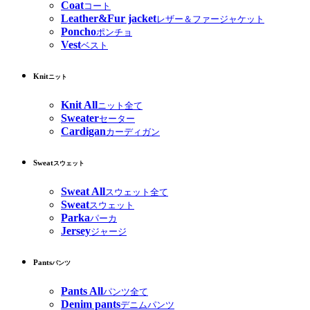
Coat
コート
Leather&Fur jacket
レザー＆ファージャケット
Poncho
ポンチョ
Vest
ベスト
Knit
ニット
Knit All
ニット全て
Sweater
セーター
Cardigan
カーディガン
Sweat
スウェット
Sweat All
スウェット全て
Sweat
スウェット
Parka
パーカ
Jersey
ジャージ
Pants
パンツ
Pants All
パンツ全て
Denim pants
デニムパンツ