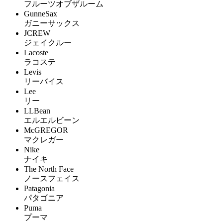
フルーツオブザルーム
GunneSax
ガニーサックス
JCREW
ジェイクルー
Lacoste
ラコステ
Levis
リーバイス
Lee
リー
LLBean
エルエルビーン
McGREGOR
マクレガー
Nike
ナイキ
The North Face
ノースフェイス
Patagonia
パタゴニア
Puma
プーマ