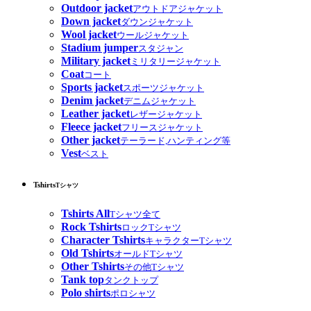
Outdoor jacket
アウトドアジャケット
Down jacket
ダウンジャケット
Wool jacket
ウールジャケット
Stadium jumper
スタジャン
Military jacket
ミリタリージャケット
Coat
コート
Sports jacket
スポーツジャケット
Denim jacket
デニムジャケット
Leather jacket
レザージャケット
Fleece jacket
フリースジャケット
Other jacket
テーラード,ハンティング等
Vest
ベスト
Tshirts
Tシャツ
Tshirts All
Tシャツ全て
Rock Tshirts
ロックTシャツ
Character Tshirts
キャラクターTシャツ
Old Tshirts
オールドTシャツ
Other Tshirts
その他Tシャツ
Tank top
タンクトップ
Polo shirts
ポロシャツ