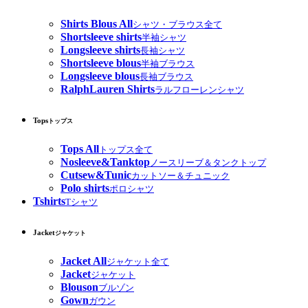
Shirts Blous All
シャツ・ブラウス全て
Shortsleeve shirts
半袖シャツ
Longsleeve shirts
長袖シャツ
Shortsleeve blous
半袖ブラウス
Longsleeve blous
長袖ブラウス
RalphLauren Shirts
ラルフローレンシャツ
Tops
トップス
Tops All
トップス全て
Nosleeve&Tanktop
ノースリーブ＆タンクトップ
Cutsew&Tunic
カットソー＆チュニック
Polo shirts
ポロシャツ
Tshirts
Tシャツ
Jacket
ジャケット
Jacket All
ジャケット全て
Jacket
ジャケット
Blouson
ブルゾン
Gown
ガウン