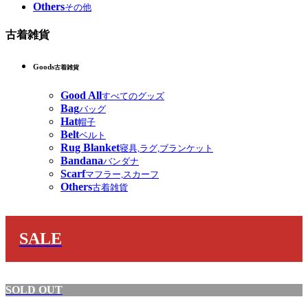
Others
その他
古着雑貨
Goods
古着雑貨
Good All
すべてのグッズ
Bag
バッグ
Hat
帽子
Belt
ベルト
Rug Blanket
寝具,ラグ,ブランケット
Bandana
バンダナ
Scarf
マフラー,スカーフ
Others
古着雑貨
SALE
SOLD OUT