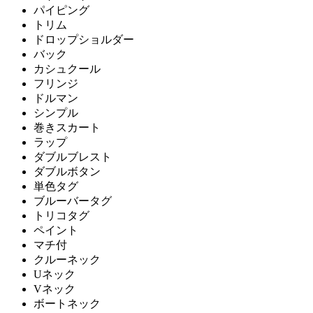
パイピング
トリム
ドロップショルダー
バック
カシュクール
フリンジ
ドルマン
シンプル
巻きスカート
ラップ
ダブルブレスト
ダブルボタン
単色タグ
ブルーバータグ
トリコタグ
ペイント
マチ付
クルーネック
Uネック
Vネック
ボートネック