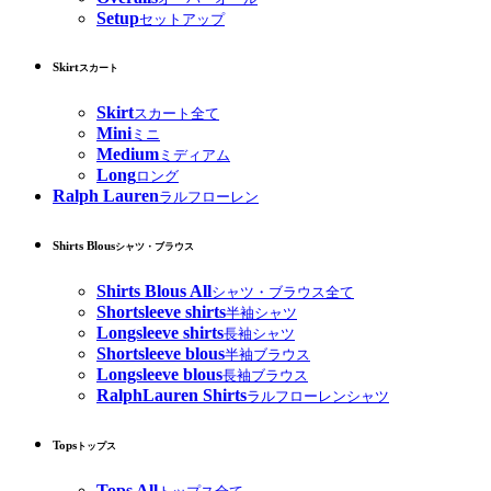
Setup
セットアップ
Skirt
スカート
Skirt
スカート全て
Mini
ミニ
Medium
ミディアム
Long
ロング
Ralph Lauren
ラルフローレン
Shirts Blous
シャツ・ブラウス
Shirts Blous All
シャツ・ブラウス全て
Shortsleeve shirts
半袖シャツ
Longsleeve shirts
長袖シャツ
Shortsleeve blous
半袖ブラウス
Longsleeve blous
長袖ブラウス
RalphLauren Shirts
ラルフローレンシャツ
Tops
トップス
Tops All