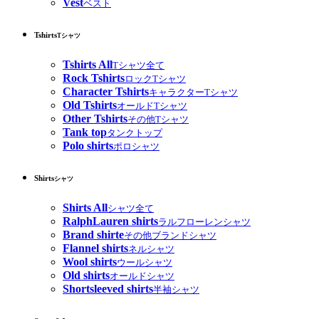
Vest
ベスト
Tshirts
Tシャツ
Tshirts All
Tシャツ全て
Rock Tshirts
ロックTシャツ
Character Tshirts
キャラクターTシャツ
Old Tshirts
オールドTシャツ
Other Tshirts
その他Tシャツ
Tank top
タンクトップ
Polo shirts
ポロシャツ
Shirts
シャツ
Shirts All
シャツ全て
RalphLauren shirts
ラルフローレンシャツ
Brand shirte
その他ブランドシャツ
Flannel shirts
ネルシャツ
Wool shirts
ウールシャツ
Old shirts
オールドシャツ
Shortsleeved shirts
半袖シャツ