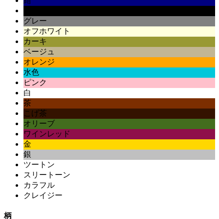
紺
黒
グレー
オフホワイト
カーキ
ベージュ
オレンジ
水色
ピンク
白
茶
こげ茶
オリーブ
ワインレッド
金
銀
ツートン
スリートーン
カラフル
クレイジー
柄