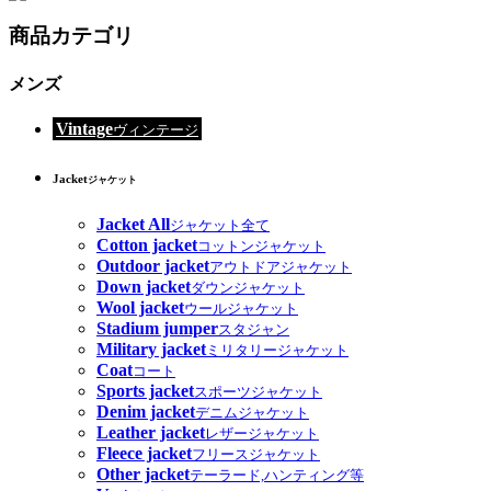
商品カテゴリ
メンズ
Vintage
ヴィンテージ
Jacket
ジャケット
Jacket All
ジャケット全て
Cotton jacket
コットンジャケット
Outdoor jacket
アウトドアジャケット
Down jacket
ダウンジャケット
Wool jacket
ウールジャケット
Stadium jumper
スタジャン
Military jacket
ミリタリージャケット
Coat
コート
Sports jacket
スポーツジャケット
Denim jacket
デニムジャケット
Leather jacket
レザージャケット
Fleece jacket
フリースジャケット
Other jacket
テーラード,ハンティング等