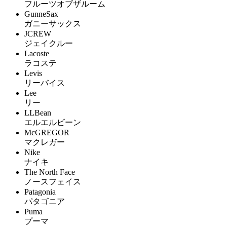
フルーツオブザルーム
GunneSax
ガニーサックス
JCREW
ジェイクルー
Lacoste
ラコステ
Levis
リーバイス
Lee
リー
LLBean
エルエルビーン
McGREGOR
マクレガー
Nike
ナイキ
The North Face
ノースフェイス
Patagonia
パタゴニア
Puma
プーマ