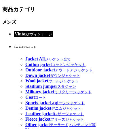
商品カテゴリ
メンズ
Vintage
ヴィンテージ
Jacket
ジャケット
Jacket All
ジャケット全て
Cotton jacket
コットンジャケット
Outdoor jacket
アウトドアジャケット
Down jacket
ダウンジャケット
Wool jacket
ウールジャケット
Stadium jumper
スタジャン
Military jacket
ミリタリージャケット
Coat
コート
Sports jacket
スポーツジャケット
Denim jacket
デニムジャケット
Leather jacket
レザージャケット
Fleece jacket
フリースジャケット
Other jacket
テーラード,ハンティング等