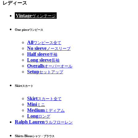
レディース
Vintage
ヴィンテージ
One piece
ワンピース
All
ワンピース全て
No sleeve
ノースリーブ
Half sleeve
半袖
Long sleeve
長袖
Overalls
オーバーオール
Setup
セットアップ
Skirt
スカート
Skirt
スカート全て
Mini
ミニ
Medium
ミディアム
Long
ロング
Ralph Lauren
ラルフローレン
Shirts Blous
シャツ・ブラウス