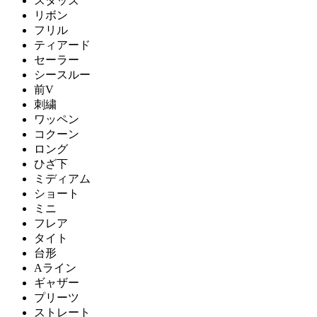
スタッズ
リボン
フリル
ティアード
セーラー
シースルー
前V
刺繍
ワッペン
コクーン
ロング
ひざ下
ミディアム
ショート
ミニ
フレア
タイト
台形
Aライン
ギャザー
プリーツ
ストレート