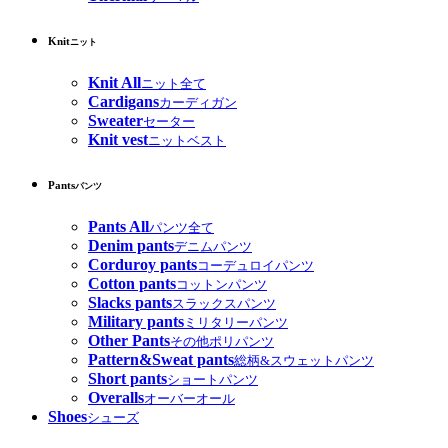
Knit
ニット
Knit All
ニット全て
Cardigans
カーディガン
Sweater
セーター
Knit vest
ニットベスト
Pants
パンツ
Pants All
パンツ全て
Denim pants
デニムパンツ
Corduroy pants
コーデュロイパンツ
Cotton pants
コットンパンツ
Slacks pants
スラックスパンツ
Military pants
ミリタリーパンツ
Other Pants
その他ポリパンツ
Pattern&Sweat pants
総柄&スウェットパンツ
Short pants
ショートパンツ
Overalls
オーバーオール
Shoes
シューズ