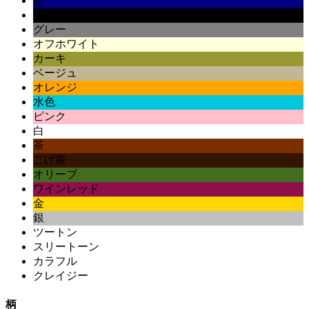
紺
黒
グレー
オフホワイト
カーキ
ベージュ
オレンジ
水色
ピンク
白
茶
こげ茶
オリーブ
ワインレッド
金
銀
ツートン
スリートーン
カラフル
クレイジー
柄