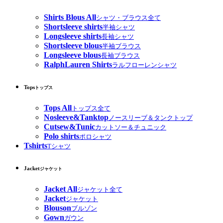
Shirts Blous All
シャツ・ブラウス全て
Shortsleeve shirts
半袖シャツ
Longsleeve shirts
長袖シャツ
Shortsleeve blous
半袖ブラウス
Longsleeve blous
長袖ブラウス
RalphLauren Shirts
ラルフローレンシャツ
Tops
トップス
Tops All
トップス全て
Nosleeve&Tanktop
ノースリーブ＆タンクトップ
Cutsew&Tunic
カットソー＆チュニック
Polo shirts
ポロシャツ
Tshirts
Tシャツ
Jacket
ジャケット
Jacket All
ジャケット全て
Jacket
ジャケット
Blouson
ブルゾン
Gown
ガウン