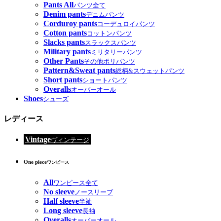
Pants All
パンツ全て
Denim pants
デニムパンツ
Corduroy pants
コーデュロイパンツ
Cotton pants
コットンパンツ
Slacks pants
スラックスパンツ
Military pants
ミリタリーパンツ
Other Pants
その他ポリパンツ
Pattern&Sweat pants
総柄&スウェットパンツ
Short pants
ショートパンツ
Overalls
オーバーオール
Shoes
シューズ
レディース
Vintage
ヴィンテージ
One piece
ワンピース
All
ワンピース全て
No sleeve
ノースリーブ
Half sleeve
半袖
Long sleeve
長袖
Overalls
オーバーオール