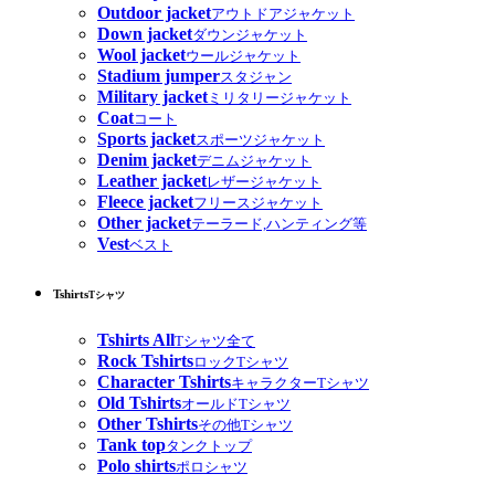
Outdoor jacket
アウトドアジャケット
Down jacket
ダウンジャケット
Wool jacket
ウールジャケット
Stadium jumper
スタジャン
Military jacket
ミリタリージャケット
Coat
コート
Sports jacket
スポーツジャケット
Denim jacket
デニムジャケット
Leather jacket
レザージャケット
Fleece jacket
フリースジャケット
Other jacket
テーラード,ハンティング等
Vest
ベスト
Tshirts
Tシャツ
Tshirts All
Tシャツ全て
Rock Tshirts
ロックTシャツ
Character Tshirts
キャラクターTシャツ
Old Tshirts
オールドTシャツ
Other Tshirts
その他Tシャツ
Tank top
タンクトップ
Polo shirts
ポロシャツ