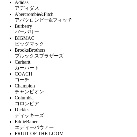
Adidas
アディダス
Abercrombie&Fitch
アバクロンビー&フィッチ
Burberry
バーバリー
BIGMAC
ビッグマック
BrooksBrothers
ブルックスブラザーズ
Carhartt
カーハート
COACH
コーチ
Champion
チャンピオン
Columbia
コロンビア
Dickies
ディッキーズ
EddieBauer
エディーバウアー
FRUIT OF THE LOOM