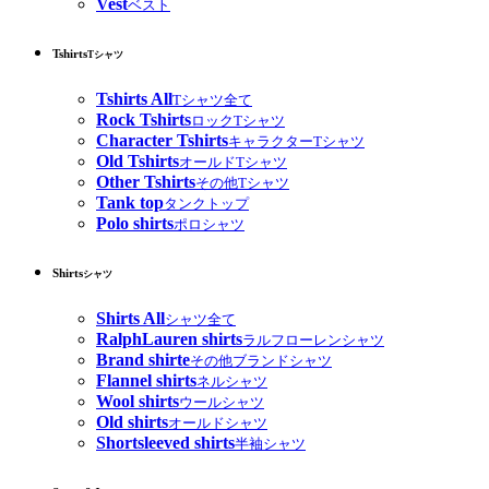
Vest
ベスト
Tshirts
Tシャツ
Tshirts All
Tシャツ全て
Rock Tshirts
ロックTシャツ
Character Tshirts
キャラクターTシャツ
Old Tshirts
オールドTシャツ
Other Tshirts
その他Tシャツ
Tank top
タンクトップ
Polo shirts
ポロシャツ
Shirts
シャツ
Shirts All
シャツ全て
RalphLauren shirts
ラルフローレンシャツ
Brand shirte
その他ブランドシャツ
Flannel shirts
ネルシャツ
Wool shirts
ウールシャツ
Old shirts
オールドシャツ
Shortsleeved shirts
半袖シャツ