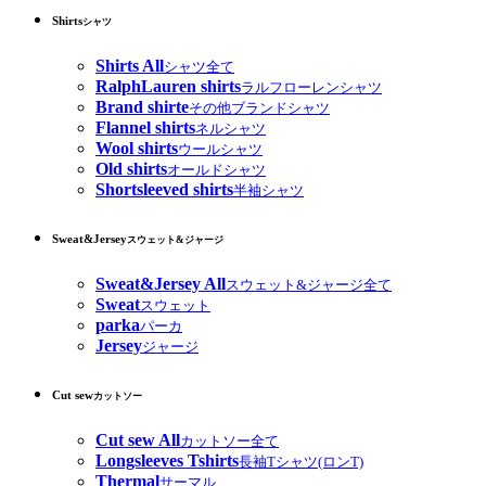
Shirts
シャツ
Shirts All
シャツ全て
RalphLauren shirts
ラルフローレンシャツ
Brand shirte
その他ブランドシャツ
Flannel shirts
ネルシャツ
Wool shirts
ウールシャツ
Old shirts
オールドシャツ
Shortsleeved shirts
半袖シャツ
Sweat&Jersey
スウェット&ジャージ
Sweat&Jersey All
スウェット&ジャージ全て
Sweat
スウェット
parka
パーカ
Jersey
ジャージ
Cut sew
カットソー
Cut sew All
カットソー全て
Longsleeves Tshirts
長袖Tシャツ(ロンT)
Thermal
サーマル