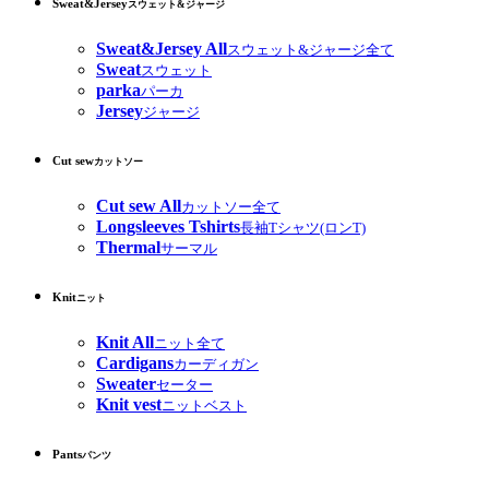
Sweat&Jersey
スウェット&ジャージ
Sweat&Jersey All
スウェット&ジャージ全て
Sweat
スウェット
parka
パーカ
Jersey
ジャージ
Cut sew
カットソー
Cut sew All
カットソー全て
Longsleeves Tshirts
長袖Tシャツ(ロンT)
Thermal
サーマル
Knit
ニット
Knit All
ニット全て
Cardigans
カーディガン
Sweater
セーター
Knit vest
ニットベスト
Pants
パンツ