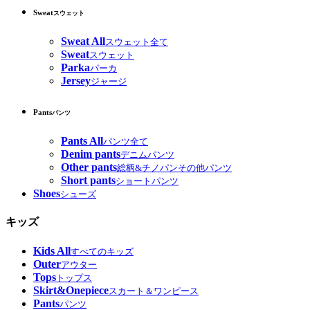
Sweat
スウェット
Sweat All
スウェット全て
Sweat
スウェット
Parka
パーカ
Jersey
ジャージ
Pants
パンツ
Pants All
パンツ全て
Denim pants
デニムパンツ
Other pants
総柄&チノパンその他パンツ
Short pants
ショートパンツ
Shoes
シューズ
キッズ
Kids All
すべてのキッズ
Outer
アウター
Tops
トップス
Skirt&Onepiece
スカート＆ワンピース
Pants
パンツ