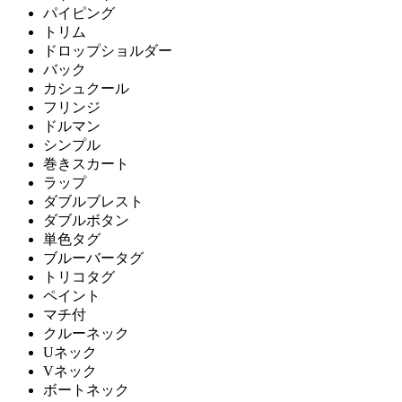
パイピング
トリム
ドロップショルダー
バック
カシュクール
フリンジ
ドルマン
シンプル
巻きスカート
ラップ
ダブルブレスト
ダブルボタン
単色タグ
ブルーバータグ
トリコタグ
ペイント
マチ付
クルーネック
Uネック
Vネック
ボートネック