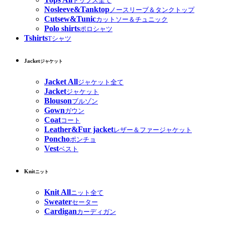
トップス全て
Nosleeve&Tanktop
ノースリーブ＆タンクトップ
Cutsew&Tunic
カットソー＆チュニック
Polo shirts
ポロシャツ
Tshirts
Tシャツ
Jacket
ジャケット
Jacket All
ジャケット全て
Jacket
ジャケット
Blouson
ブルゾン
Gown
ガウン
Coat
コート
Leather&Fur jacket
レザー＆ファージャケット
Poncho
ポンチョ
Vest
ベスト
Knit
ニット
Knit All
ニット全て
Sweater
セーター
Cardigan
カーディガン