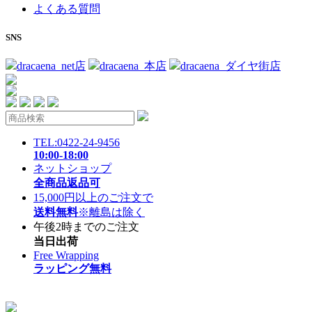
よくある質問
SNS
dracaena_net店
dracaena_本店
dracaena_ダイヤ街店
TEL:0422-24-9456
10:00-18:00
ネットショップ
全商品返品可
15,000円以上のご注文で
送料無料
※離島は除く
午後2時までのご注文
当日出荷
Free Wrapping
ラッピング無料