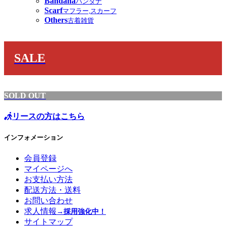
Bandana
バンダナ
Scarf
マフラー,スカーフ
Others
古着雑貨
SALE
SOLD OUT
リースの方はこちら
インフォメーション
会員登録
マイページへ
お支払い方法
配送方法・送料
お問い合わせ
求人情報
→採用強化中！
サイトマップ