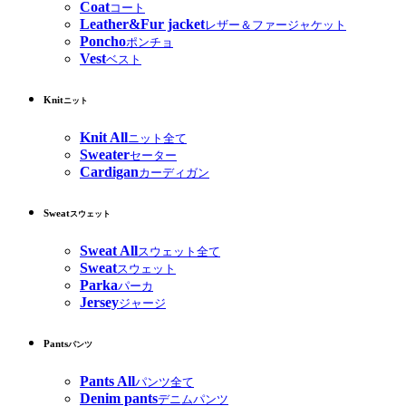
Coat
コート
Leather&Fur jacket
レザー＆ファージャケット
Poncho
ポンチョ
Vest
ベスト
Knit
ニット
Knit All
ニット全て
Sweater
セーター
Cardigan
カーディガン
Sweat
スウェット
Sweat All
スウェット全て
Sweat
スウェット
Parka
パーカ
Jersey
ジャージ
Pants
パンツ
Pants All
パンツ全て
Denim pants
デニムパンツ