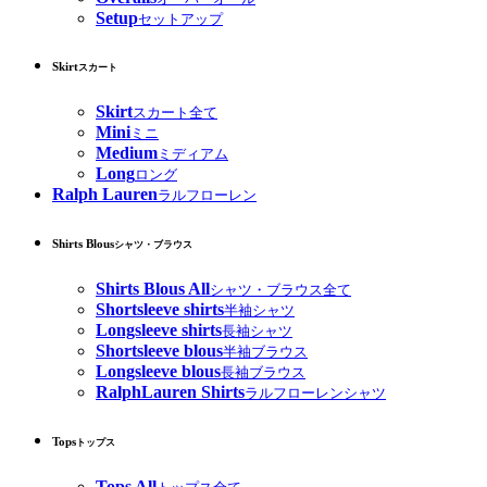
Setup
セットアップ
Skirt
スカート
Skirt
スカート全て
Mini
ミニ
Medium
ミディアム
Long
ロング
Ralph Lauren
ラルフローレン
Shirts Blous
シャツ・ブラウス
Shirts Blous All
シャツ・ブラウス全て
Shortsleeve shirts
半袖シャツ
Longsleeve shirts
長袖シャツ
Shortsleeve blous
半袖ブラウス
Longsleeve blous
長袖ブラウス
RalphLauren Shirts
ラルフローレンシャツ
Tops
トップス
Tops All