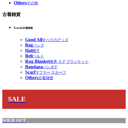
Others
その他
古着雑貨
Goods
古着雑貨
Good All
すべてのグッズ
Bag
バッグ
Hat
帽子
Belt
ベルト
Rug Blanket
寝具,ラグ,ブランケット
Bandana
バンダナ
Scarf
マフラー,スカーフ
Others
古着雑貨
SALE
SOLD OUT