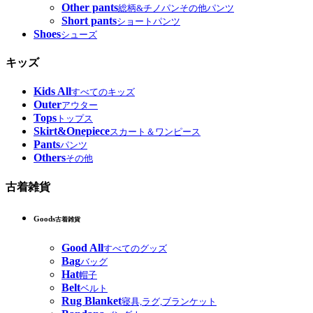
Other pants
総柄&チノパンその他パンツ
Short pants
ショートパンツ
Shoes
シューズ
キッズ
Kids All
すべてのキッズ
Outer
アウター
Tops
トップス
Skirt&Onepiece
スカート＆ワンピース
Pants
パンツ
Others
その他
古着雑貨
Goods
古着雑貨
Good All
すべてのグッズ
Bag
バッグ
Hat
帽子
Belt
ベルト
Rug Blanket
寝具,ラグ,ブランケット