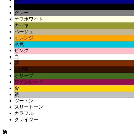
紺
黒
グレー
オフホワイト
カーキ
ベージュ
オレンジ
水色
ピンク
白
茶
こげ茶
オリーブ
ワインレッド
金
銀
ツートン
スリートーン
カラフル
クレイジー
柄