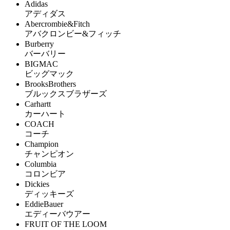
Adidas
アディダス
Abercrombie&Fitch
アバクロンビー&フィッチ
Burberry
バーバリー
BIGMAC
ビッグマック
BrooksBrothers
ブルックスブラザーズ
Carhartt
カーハート
COACH
コーチ
Champion
チャンピオン
Columbia
コロンビア
Dickies
ディッキーズ
EddieBauer
エディーバウアー
FRUIT OF THE LOOM