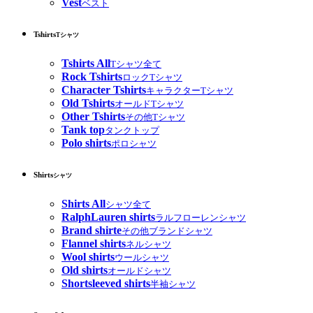
Vest
ベスト
Tshirts
Tシャツ
Tshirts All
Tシャツ全て
Rock Tshirts
ロックTシャツ
Character Tshirts
キャラクターTシャツ
Old Tshirts
オールドTシャツ
Other Tshirts
その他Tシャツ
Tank top
タンクトップ
Polo shirts
ポロシャツ
Shirts
シャツ
Shirts All
シャツ全て
RalphLauren shirts
ラルフローレンシャツ
Brand shirte
その他ブランドシャツ
Flannel shirts
ネルシャツ
Wool shirts
ウールシャツ
Old shirts
オールドシャツ
Shortsleeved shirts
半袖シャツ