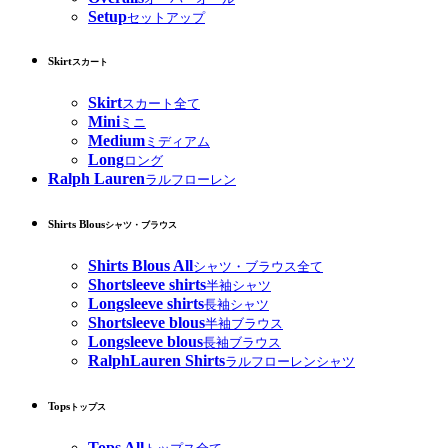
Setup
セットアップ
Skirt
スカート
Skirt
スカート全て
Mini
ミニ
Medium
ミディアム
Long
ロング
Ralph Lauren
ラルフローレン
Shirts Blous
シャツ・ブラウス
Shirts Blous All
シャツ・ブラウス全て
Shortsleeve shirts
半袖シャツ
Longsleeve shirts
長袖シャツ
Shortsleeve blous
半袖ブラウス
Longsleeve blous
長袖ブラウス
RalphLauren Shirts
ラルフローレンシャツ
Tops
トップス
Tops All