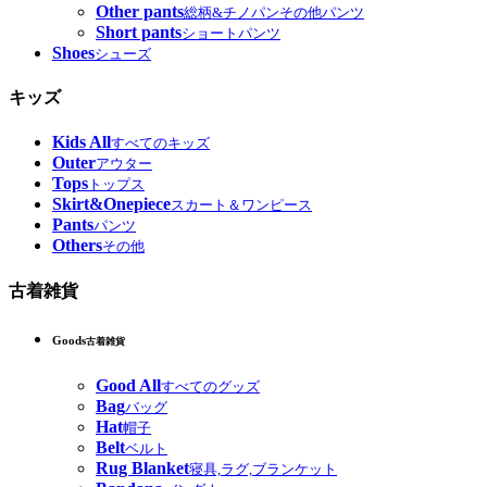
Other pants
総柄&チノパンその他パンツ
Short pants
ショートパンツ
Shoes
シューズ
キッズ
Kids All
すべてのキッズ
Outer
アウター
Tops
トップス
Skirt&Onepiece
スカート＆ワンピース
Pants
パンツ
Others
その他
古着雑貨
Goods
古着雑貨
Good All
すべてのグッズ
Bag
バッグ
Hat
帽子
Belt
ベルト
Rug Blanket
寝具,ラグ,ブランケット