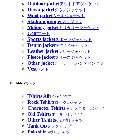
Outdoor jacket
アウトドアジャケット
Down jacket
ダウンジャケット
Wool jacket
ウールジャケット
Stadium jumper
スタジャン
Military jacket
ミリタリージャケット
Coat
コート
Sports jacket
スポーツジャケット
Denim jacket
デニムジャケット
Leather jacket
レザージャケット
Fleece jacket
フリースジャケット
Other jacket
テーラード,ハンティング等
Vest
ベスト
Tshirts
Tシャツ
Tshirts All
Tシャツ全て
Rock Tshirts
ロックTシャツ
Character Tshirts
キャラクターTシャツ
Old Tshirts
オールドTシャツ
Other Tshirts
その他Tシャツ
Tank top
タンクトップ
Polo shirts
ポロシャツ