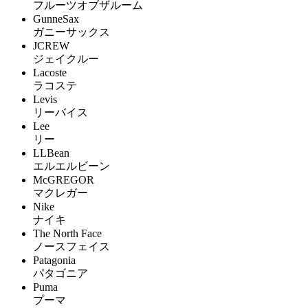
フルーツオブザルーム
GunneSax
ガニーサックス
JCREW
ジェイクルー
Lacoste
ラコステ
Levis
リーバイス
Lee
リー
LLBean
エルエルビーン
McGREGOR
マクレガー
Nike
ナイキ
The North Face
ノースフェイス
Patagonia
パタゴニア
Puma
プーマ