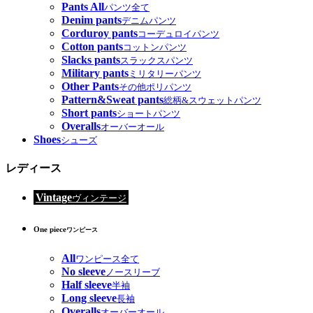
Pants All
パンツ全て
Denim pants
デニムパンツ
Corduroy pants
コーデュロイパンツ
Cotton pants
コットンパンツ
Slacks pants
スラックスパンツ
Military pants
ミリタリーパンツ
Other Pants
その他ポリパンツ
Pattern&Sweat pants
総柄&スウェットパンツ
Short pants
ショートパンツ
Overalls
オーバーオール
Shoes
シューズ
レディース
Vintage
ヴィンテージ
One piece
ワンピース
All
ワンピース全て
No sleeve
ノースリーブ
Half sleeve
半袖
Long sleeve
長袖
Overalls
オーバーオール