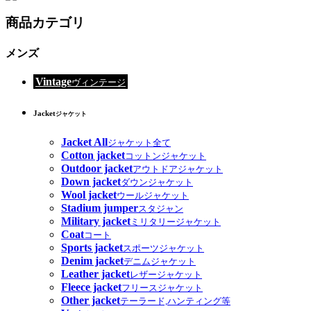
商品カテゴリ
メンズ
Vintage
ヴィンテージ
Jacket
ジャケット
Jacket All
ジャケット全て
Cotton jacket
コットンジャケット
Outdoor jacket
アウトドアジャケット
Down jacket
ダウンジャケット
Wool jacket
ウールジャケット
Stadium jumper
スタジャン
Military jacket
ミリタリージャケット
Coat
コート
Sports jacket
スポーツジャケット
Denim jacket
デニムジャケット
Leather jacket
レザージャケット
Fleece jacket
フリースジャケット
Other jacket
テーラード,ハンティング等