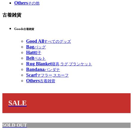
Others
その他
古着雑貨
Goods
古着雑貨
Good All
すべてのグッズ
Bag
バッグ
Hat
帽子
Belt
ベルト
Rug Blanket
寝具,ラグ,ブランケット
Bandana
バンダナ
Scarf
マフラー,スカーフ
Others
古着雑貨
SALE
SOLD OUT