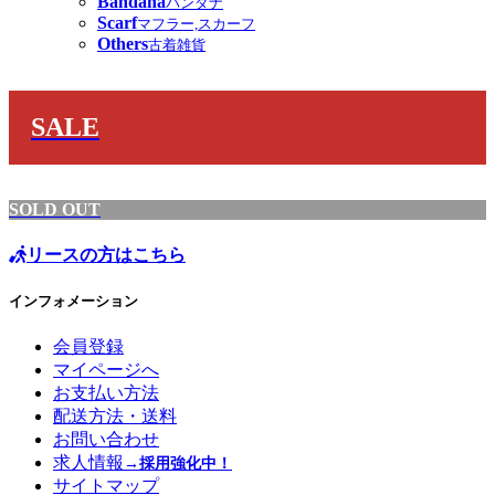
Bandana
バンダナ
Scarf
マフラー,スカーフ
Others
古着雑貨
SALE
SOLD OUT
リースの方はこちら
インフォメーション
会員登録
マイページへ
お支払い方法
配送方法・送料
お問い合わせ
求人情報
→採用強化中！
サイトマップ