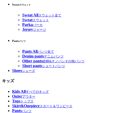
Sweat
スウェット
Sweat All
スウェット全て
Sweat
スウェット
Parka
パーカ
Jersey
ジャージ
Pants
パンツ
Pants All
パンツ全て
Denim pants
デニムパンツ
Other pants
総柄&チノパンその他パンツ
Short pants
ショートパンツ
Shoes
シューズ
キッズ
Kids All
すべてのキッズ
Outer
アウター
Tops
トップス
Skirt&Onepiece
スカート＆ワンピース
Pants
パンツ