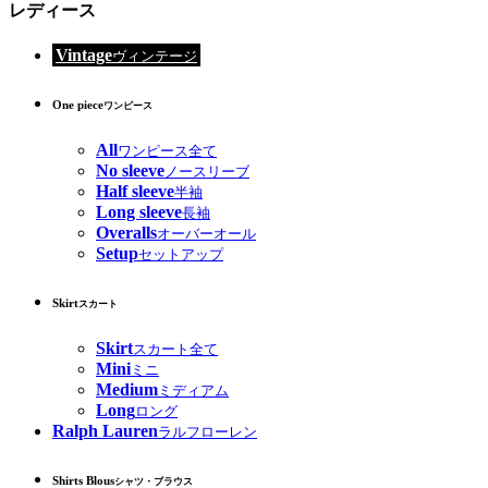
レディース
Vintage
ヴィンテージ
One piece
ワンピース
All
ワンピース全て
No sleeve
ノースリーブ
Half sleeve
半袖
Long sleeve
長袖
Overalls
オーバーオール
Setup
セットアップ
Skirt
スカート
Skirt
スカート全て
Mini
ミニ
Medium
ミディアム
Long
ロング
Ralph Lauren
ラルフローレン
Shirts Blous
シャツ・ブラウス