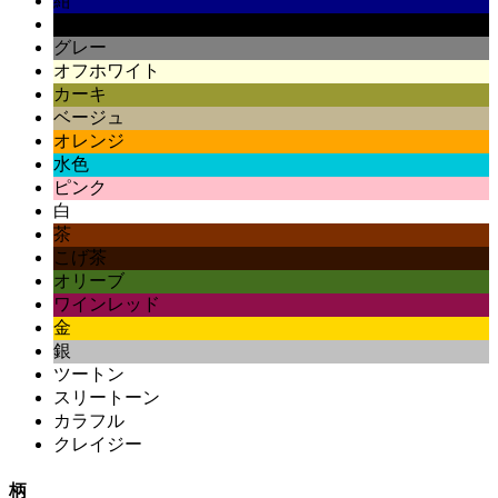
紺
黒
グレー
オフホワイト
カーキ
ベージュ
オレンジ
水色
ピンク
白
茶
こげ茶
オリーブ
ワインレッド
金
銀
ツートン
スリートーン
カラフル
クレイジー
柄