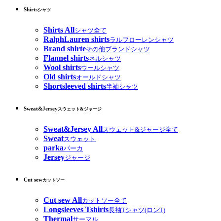
Shirts
シャツ
Shirts All
シャツ全て
RalphLauren shirts
ラルフローレンシャツ
Brand shirte
その他ブランドシャツ
Flannel shirts
ネルシャツ
Wool shirts
ウールシャツ
Old shirts
オールドシャツ
Shortsleeved shirts
半袖シャツ
Sweat&Jersey
スウェット&ジャージ
Sweat&Jersey All
スウェット&ジャージ全て
Sweat
スウェット
parka
パーカ
Jersey
ジャージ
Cut sew
カットソー
Cut sew All
カットソー全て
Longsleeves Tshirts
長袖Tシャツ(ロンT)
Thermal
サーマル