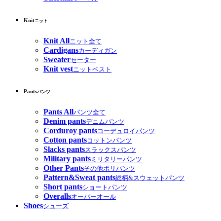
Knit
ニット
Knit All
ニット全て
Cardigans
カーディガン
Sweater
セーター
Knit vest
ニットベスト
Pants
パンツ
Pants All
パンツ全て
Denim pants
デニムパンツ
Corduroy pants
コーデュロイパンツ
Cotton pants
コットンパンツ
Slacks pants
スラックスパンツ
Military pants
ミリタリーパンツ
Other Pants
その他ポリパンツ
Pattern&Sweat pants
総柄&スウェットパンツ
Short pants
ショートパンツ
Overalls
オーバーオール
Shoes
シューズ