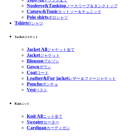
トップス全て
Nosleeve&Tanktop
ノースリーブ＆タンクトップ
Cutsew&Tunic
カットソー＆チュニック
Polo shirts
ポロシャツ
Tshirts
Tシャツ
Jacket
ジャケット
Jacket All
ジャケット全て
Jacket
ジャケット
Blouson
ブルゾン
Gown
ガウン
Coat
コート
Leather&Fur jacket
レザー＆ファージャケット
Poncho
ポンチョ
Vest
ベスト
Knit
ニット
Knit All
ニット全て
Sweater
セーター
Cardigan
カーディガン