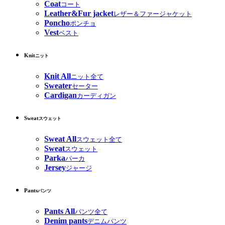
Coat
コート
Leather&Fur jacket
レザー＆ファージャケット
Poncho
ポンチョ
Vest
ベスト
Knit
ニット
Knit All
ニット全て
Sweater
セーター
Cardigan
カーディガン
Sweat
スウェット
Sweat All
スウェット全て
Sweat
スウェット
Parka
パーカ
Jersey
ジャージ
Pants
パンツ
Pants All
パンツ全て
Denim pants
デニムパンツ