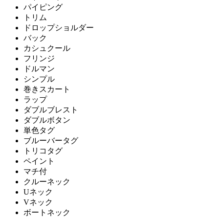
パイピング
トリム
ドロップショルダー
バック
カシュクール
フリンジ
ドルマン
シンプル
巻きスカート
ラップ
ダブルブレスト
ダブルボタン
単色タグ
ブルーバータグ
トリコタグ
ペイント
マチ付
クルーネック
Uネック
Vネック
ボートネック