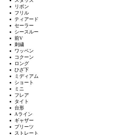
スタッズ
リボン
フリル
ティアード
セーラー
シースルー
前V
刺繍
ワッペン
コクーン
ロング
ひざ下
ミディアム
ショート
ミニ
フレア
タイト
台形
Aライン
ギャザー
プリーツ
ストレート