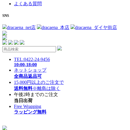
よくある質問
SNS
dracaena_net店
dracaena_本店
dracaena_ダイヤ街店
TEL:0422-24-9456
10:00-18:00
ネットショップ
全商品返品可
15,000円以上のご注文で
送料無料
※離島は除く
午後2時までのご注文
当日出荷
Free Wrapping
ラッピング無料