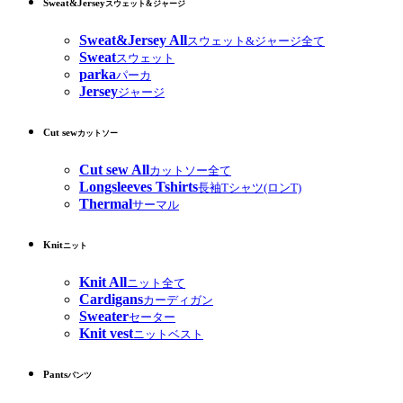
Sweat&Jersey
スウェット&ジャージ
Sweat&Jersey All
スウェット&ジャージ全て
Sweat
スウェット
parka
パーカ
Jersey
ジャージ
Cut sew
カットソー
Cut sew All
カットソー全て
Longsleeves Tshirts
長袖Tシャツ(ロンT)
Thermal
サーマル
Knit
ニット
Knit All
ニット全て
Cardigans
カーディガン
Sweater
セーター
Knit vest
ニットベスト
Pants
パンツ