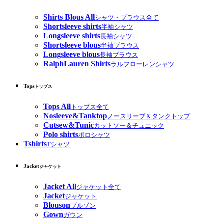
Shirts Blous All
シャツ・ブラウス全て
Shortsleeve shirts
半袖シャツ
Longsleeve shirts
長袖シャツ
Shortsleeve blous
半袖ブラウス
Longsleeve blous
長袖ブラウス
RalphLauren Shirts
ラルフローレンシャツ
Tops
トップス
Tops All
トップス全て
Nosleeve&Tanktop
ノースリーブ＆タンクトップ
Cutsew&Tunic
カットソー＆チュニック
Polo shirts
ポロシャツ
Tshirts
Tシャツ
Jacket
ジャケット
Jacket All
ジャケット全て
Jacket
ジャケット
Blouson
ブルゾン
Gown
ガウン