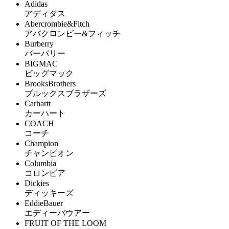
Adidas
アディダス
Abercrombie&Fitch
アバクロンビー&フィッチ
Burberry
バーバリー
BIGMAC
ビッグマック
BrooksBrothers
ブルックスブラザーズ
Carhartt
カーハート
COACH
コーチ
Champion
チャンピオン
Columbia
コロンビア
Dickies
ディッキーズ
EddieBauer
エディーバウアー
FRUIT OF THE LOOM