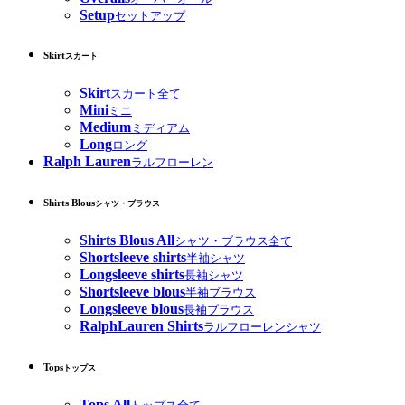
Setup
セットアップ
Skirt
スカート
Skirt
スカート全て
Mini
ミニ
Medium
ミディアム
Long
ロング
Ralph Lauren
ラルフローレン
Shirts Blous
シャツ・ブラウス
Shirts Blous All
シャツ・ブラウス全て
Shortsleeve shirts
半袖シャツ
Longsleeve shirts
長袖シャツ
Shortsleeve blous
半袖ブラウス
Longsleeve blous
長袖ブラウス
RalphLauren Shirts
ラルフローレンシャツ
Tops
トップス
Tops All