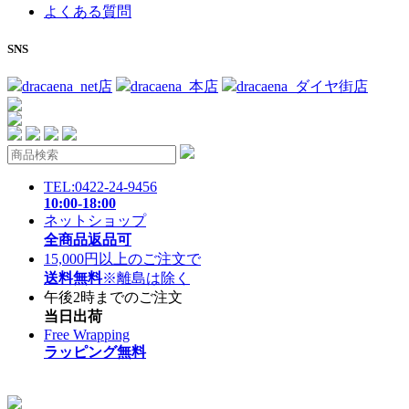
よくある質問
SNS
dracaena_net店
dracaena_本店
dracaena_ダイヤ街店
TEL:0422-24-9456
10:00-18:00
ネットショップ
全商品返品可
15,000円以上のご注文で
送料無料
※離島は除く
午後2時までのご注文
当日出荷
Free Wrapping
ラッピング無料