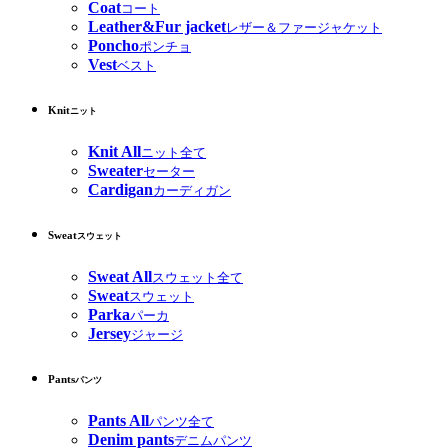
Coat
コート
Leather&Fur jacket
レザー＆ファージャケット
Poncho
ポンチョ
Vest
ベスト
Knit
ニット
Knit All
ニット全て
Sweater
セーター
Cardigan
カーディガン
Sweat
スウェット
Sweat All
スウェット全て
Sweat
スウェット
Parka
パーカ
Jersey
ジャージ
Pants
パンツ
Pants All
パンツ全て
Denim pants
デニムパンツ