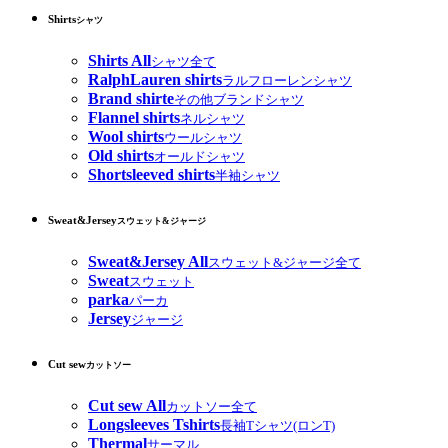
Shirts
シャツ
Shirts All
シャツ全て
RalphLauren shirts
ラルフローレンシャツ
Brand shirte
その他ブランドシャツ
Flannel shirts
ネルシャツ
Wool shirts
ウールシャツ
Old shirts
オールドシャツ
Shortsleeved shirts
半袖シャツ
Sweat&Jersey
スウェット&ジャージ
Sweat&Jersey All
スウェット&ジャージ全て
Sweat
スウェット
parka
パーカ
Jersey
ジャージ
Cut sew
カットソー
Cut sew All
カットソー全て
Longsleeves Tshirts
長袖Tシャツ(ロンT)
Thermal
サーマル