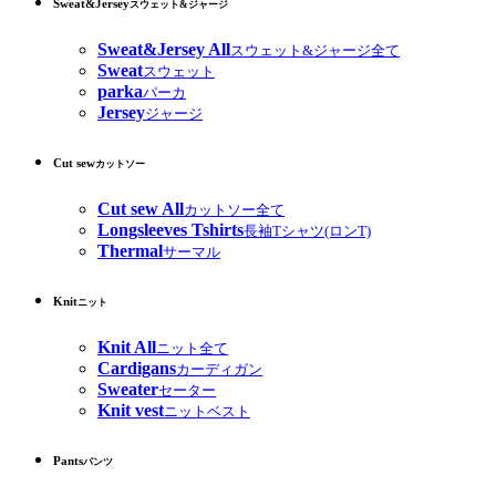
Sweat&Jersey
スウェット&ジャージ
Sweat&Jersey All
スウェット&ジャージ全て
Sweat
スウェット
parka
パーカ
Jersey
ジャージ
Cut sew
カットソー
Cut sew All
カットソー全て
Longsleeves Tshirts
長袖Tシャツ(ロンT)
Thermal
サーマル
Knit
ニット
Knit All
ニット全て
Cardigans
カーディガン
Sweater
セーター
Knit vest
ニットベスト
Pants
パンツ