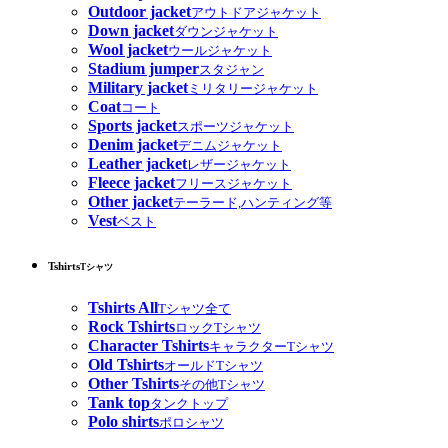
Outdoor jacket
アウトドアジャケット
Down jacket
ダウンジャケット
Wool jacket
ウールジャケット
Stadium jumper
スタジャン
Military jacket
ミリタリージャケット
Coat
コート
Sports jacket
スポーツジャケット
Denim jacket
デニムジャケット
Leather jacket
レザージャケット
Fleece jacket
フリースジャケット
Other jacket
テーラード,ハンティング等
Vest
ベスト
Tshirts
Tシャツ
Tshirts All
Tシャツ全て
Rock Tshirts
ロックTシャツ
Character Tshirts
キャラクターTシャツ
Old Tshirts
オールドTシャツ
Other Tshirts
その他Tシャツ
Tank top
タンクトップ
Polo shirts
ポロシャツ