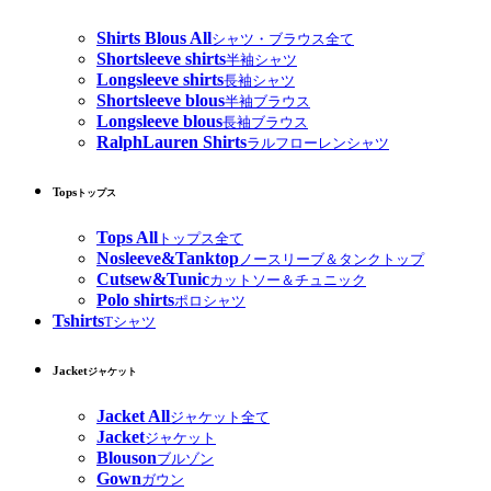
Shirts Blous All
シャツ・ブラウス全て
Shortsleeve shirts
半袖シャツ
Longsleeve shirts
長袖シャツ
Shortsleeve blous
半袖ブラウス
Longsleeve blous
長袖ブラウス
RalphLauren Shirts
ラルフローレンシャツ
Tops
トップス
Tops All
トップス全て
Nosleeve&Tanktop
ノースリーブ＆タンクトップ
Cutsew&Tunic
カットソー＆チュニック
Polo shirts
ポロシャツ
Tshirts
Tシャツ
Jacket
ジャケット
Jacket All
ジャケット全て
Jacket
ジャケット
Blouson
ブルゾン
Gown
ガウン