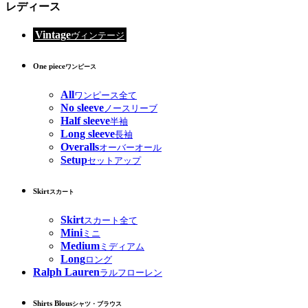
レディース
Vintage
ヴィンテージ
One piece
ワンピース
All
ワンピース全て
No sleeve
ノースリーブ
Half sleeve
半袖
Long sleeve
長袖
Overalls
オーバーオール
Setup
セットアップ
Skirt
スカート
Skirt
スカート全て
Mini
ミニ
Medium
ミディアム
Long
ロング
Ralph Lauren
ラルフローレン
Shirts Blous
シャツ・ブラウス