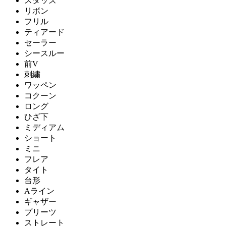
スタッズ
リボン
フリル
ティアード
セーラー
シースルー
前V
刺繍
ワッペン
コクーン
ロング
ひざ下
ミディアム
ショート
ミニ
フレア
タイト
台形
Aライン
ギャザー
プリーツ
ストレート