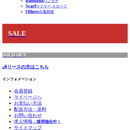
Bandana
バンダナ
Scarf
マフラー,スカーフ
Others
古着雑貨
SALE
SOLD OUT
リースの方はこちら
インフォメーション
会員登録
マイページへ
お支払い方法
配送方法・送料
お問い合わせ
求人情報
→採用強化中！
サイトマップ