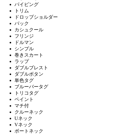
パイピング
トリム
ドロップショルダー
バック
カシュクール
フリンジ
ドルマン
シンプル
巻きスカート
ラップ
ダブルブレスト
ダブルボタン
単色タグ
ブルーバータグ
トリコタグ
ペイント
マチ付
クルーネック
Uネック
Vネック
ボートネック