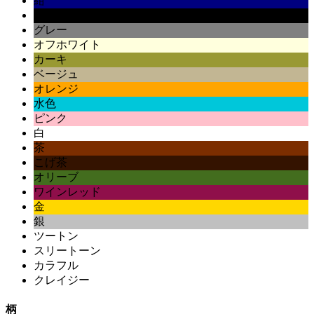
紺
黒
グレー
オフホワイト
カーキ
ベージュ
オレンジ
水色
ピンク
白
茶
こげ茶
オリーブ
ワインレッド
金
銀
ツートン
スリートーン
カラフル
クレイジー
柄