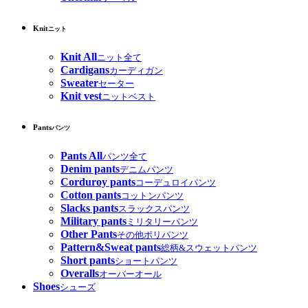
Knit
ニット
Knit All
ニット全て
Cardigans
カーディガン
Sweater
セーター
Knit vest
ニットベスト
Pants
パンツ
Pants All
パンツ全て
Denim pants
デニムパンツ
Corduroy pants
コーデュロイパンツ
Cotton pants
コットンパンツ
Slacks pants
スラックスパンツ
Military pants
ミリタリーパンツ
Other Pants
その他ポリパンツ
Pattern&Sweat pants
総柄&スウェットパンツ
Short pants
ショートパンツ
Overalls
オーバーオール
Shoes
シューズ