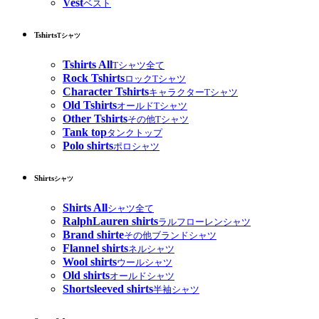
Vest
ベスト
Tshirts
Tシャツ
Tshirts All
Tシャツ全て
Rock Tshirts
ロックTシャツ
Character Tshirts
キャラクターTシャツ
Old Tshirts
オールドTシャツ
Other Tshirts
その他Tシャツ
Tank top
タンクトップ
Polo shirts
ポロシャツ
Shirts
シャツ
Shirts All
シャツ全て
RalphLauren shirts
ラルフローレンシャツ
Brand shirte
その他ブランドシャツ
Flannel shirts
ネルシャツ
Wool shirts
ウールシャツ
Old shirts
オールドシャツ
Shortsleeved shirts
半袖シャツ