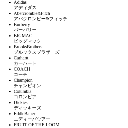
Adidas
アディダス
Abercrombie&Fitch
アバクロンビー&フィッチ
Burberry
バーバリー
BIGMAC
ビッグマック
BrooksBrothers
ブルックスブラザーズ
Carhartt
カーハート
COACH
コーチ
Champion
チャンピオン
Columbia
コロンビア
Dickies
ディッキーズ
EddieBauer
エディーバウアー
FRUIT OF THE LOOM