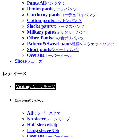
Pants All
パンツ全て
Denim pants
デニムパンツ
Corduroy pants
コーデュロイパンツ
Cotton pants
コットンパンツ
Slacks pants
スラックスパンツ
Military pants
ミリタリーパンツ
Other Pants
その他ポリパンツ
Pattern&Sweat pants
総柄&スウェットパンツ
Short pants
ショートパンツ
Overalls
オーバーオール
Shoes
シューズ
レディース
Vintage
ヴィンテージ
One piece
ワンピース
All
ワンピース全て
No sleeve
ノースリーブ
Half sleeve
半袖
Long sleeve
長袖
Overalls
オーバーオール