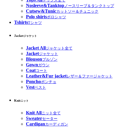
トップス全て
Nosleeve&Tanktop
ノースリーブ＆タンクトップ
Cutsew&Tunic
カットソー＆チュニック
Polo shirts
ポロシャツ
Tshirts
Tシャツ
Jacket
ジャケット
Jacket All
ジャケット全て
Jacket
ジャケット
Blouson
ブルゾン
Gown
ガウン
Coat
コート
Leather&Fur jacket
レザー＆ファージャケット
Poncho
ポンチョ
Vest
ベスト
Knit
ニット
Knit All
ニット全て
Sweater
セーター
Cardigan
カーディガン