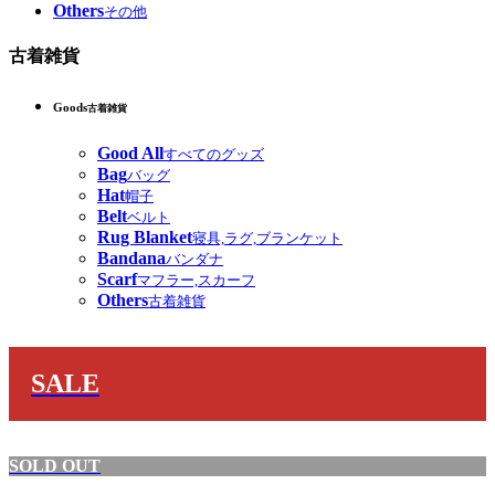
Others
その他
古着雑貨
Goods
古着雑貨
Good All
すべてのグッズ
Bag
バッグ
Hat
帽子
Belt
ベルト
Rug Blanket
寝具,ラグ,ブランケット
Bandana
バンダナ
Scarf
マフラー,スカーフ
Others
古着雑貨
SALE
SOLD OUT