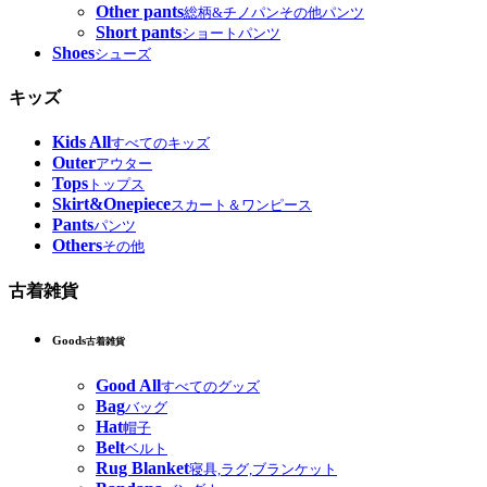
Other pants
総柄&チノパンその他パンツ
Short pants
ショートパンツ
Shoes
シューズ
キッズ
Kids All
すべてのキッズ
Outer
アウター
Tops
トップス
Skirt&Onepiece
スカート＆ワンピース
Pants
パンツ
Others
その他
古着雑貨
Goods
古着雑貨
Good All
すべてのグッズ
Bag
バッグ
Hat
帽子
Belt
ベルト
Rug Blanket
寝具,ラグ,ブランケット