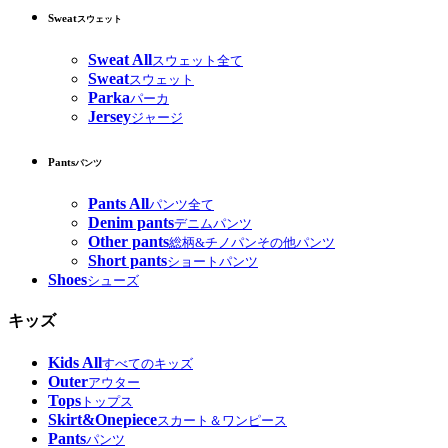
Sweat
スウェット
Sweat All
スウェット全て
Sweat
スウェット
Parka
パーカ
Jersey
ジャージ
Pants
パンツ
Pants All
パンツ全て
Denim pants
デニムパンツ
Other pants
総柄&チノパンその他パンツ
Short pants
ショートパンツ
Shoes
シューズ
キッズ
Kids All
すべてのキッズ
Outer
アウター
Tops
トップス
Skirt&Onepiece
スカート＆ワンピース
Pants
パンツ