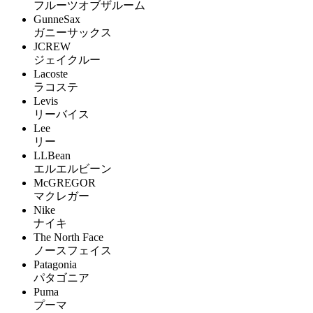
フルーツオブザルーム
GunneSax
ガニーサックス
JCREW
ジェイクルー
Lacoste
ラコステ
Levis
リーバイス
Lee
リー
LLBean
エルエルビーン
McGREGOR
マクレガー
Nike
ナイキ
The North Face
ノースフェイス
Patagonia
パタゴニア
Puma
プーマ