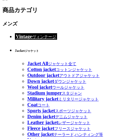
商品カテゴリ
メンズ
Vintage
ヴィンテージ
Jacket
ジャケット
Jacket All
ジャケット全て
Cotton jacket
コットンジャケット
Outdoor jacket
アウトドアジャケット
Down jacket
ダウンジャケット
Wool jacket
ウールジャケット
Stadium jumper
スタジャン
Military jacket
ミリタリージャケット
Coat
コート
Sports jacket
スポーツジャケット
Denim jacket
デニムジャケット
Leather jacket
レザージャケット
Fleece jacket
フリースジャケット
Other jacket
テーラード,ハンティング等