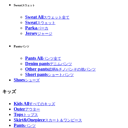
Sweat
スウェット
Sweat All
スウェット全て
Sweat
スウェット
Parka
パーカ
Jersey
ジャージ
Pants
パンツ
Pants All
パンツ全て
Denim pants
デニムパンツ
Other pants
総柄&チノパンその他パンツ
Short pants
ショートパンツ
Shoes
シューズ
キッズ
Kids All
すべてのキッズ
Outer
アウター
Tops
トップス
Skirt&Onepiece
スカート＆ワンピース
Pants
パンツ