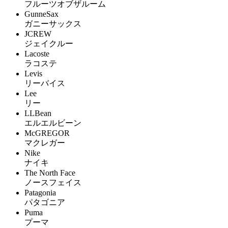
フルーツオブザルーム
GunneSax
ガニーサックス
JCREW
ジェイクルー
Lacoste
ラコステ
Levis
リーバイス
Lee
リー
LLBean
エルエルビーン
McGREGOR
マクレガー
Nike
ナイキ
The North Face
ノースフェイス
Patagonia
パタゴニア
Puma
プーマ