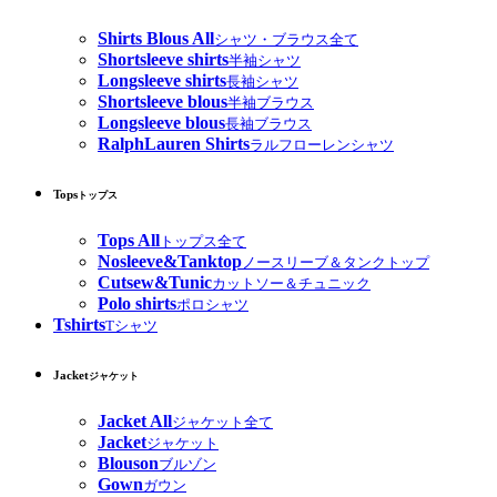
Shirts Blous All
シャツ・ブラウス全て
Shortsleeve shirts
半袖シャツ
Longsleeve shirts
長袖シャツ
Shortsleeve blous
半袖ブラウス
Longsleeve blous
長袖ブラウス
RalphLauren Shirts
ラルフローレンシャツ
Tops
トップス
Tops All
トップス全て
Nosleeve&Tanktop
ノースリーブ＆タンクトップ
Cutsew&Tunic
カットソー＆チュニック
Polo shirts
ポロシャツ
Tshirts
Tシャツ
Jacket
ジャケット
Jacket All
ジャケット全て
Jacket
ジャケット
Blouson
ブルゾン
Gown
ガウン