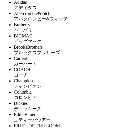
Adidas
アディダス
Abercrombie&Fitch
アバクロンビー&フィッチ
Burberry
バーバリー
BIGMAC
ビッグマック
BrooksBrothers
ブルックスブラザーズ
Carhartt
カーハート
COACH
コーチ
Champion
チャンピオン
Columbia
コロンビア
Dickies
ディッキーズ
EddieBauer
エディーバウアー
FRUIT OF THE LOOM