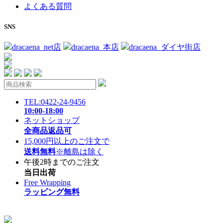
よくある質問
SNS
dracaena_net店
dracaena_本店
dracaena_ダイヤ街店
TEL:0422-24-9456
10:00-18:00
ネットショップ
全商品返品可
15,000円以上のご注文で
送料無料
※離島は除く
午後2時までのご注文
当日出荷
Free Wrapping
ラッピング無料