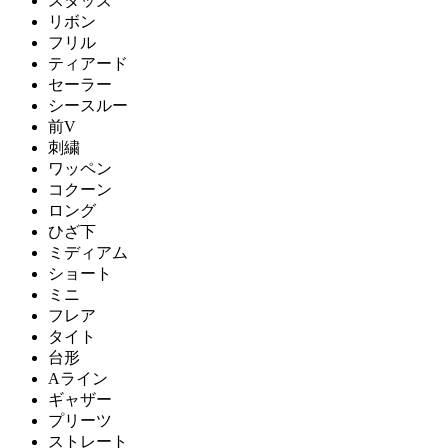
スタッズ
リボン
フリル
ティアード
セーラー
シースルー
前V
刺繍
ワッペン
コクーン
ロング
ひざ下
ミディアム
ショート
ミニ
フレア
タイト
台形
Aライン
ギャザー
プリーツ
ストレート