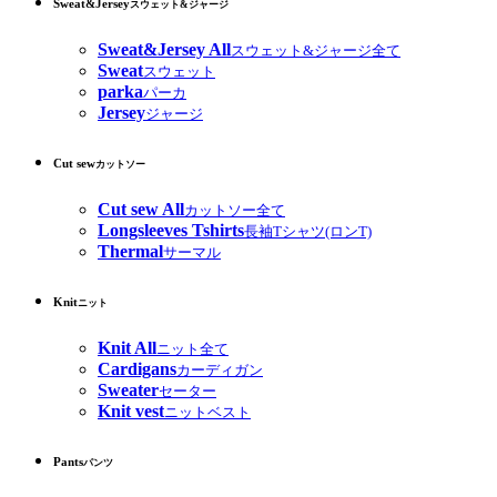
Sweat&Jersey
スウェット&ジャージ
Sweat&Jersey All
スウェット&ジャージ全て
Sweat
スウェット
parka
パーカ
Jersey
ジャージ
Cut sew
カットソー
Cut sew All
カットソー全て
Longsleeves Tshirts
長袖Tシャツ(ロンT)
Thermal
サーマル
Knit
ニット
Knit All
ニット全て
Cardigans
カーディガン
Sweater
セーター
Knit vest
ニットベスト
Pants
パンツ