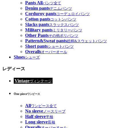
Pants All
パンツ全て
Denim pants
デニムパンツ
Corduroy pants
コーデュロイパンツ
Cotton pants
コットンパンツ
Slacks pants
スラックスパンツ
Military pants
ミリタリーパンツ
Other Pants
その他ポリパンツ
Pattern&Sweat pants
総柄&スウェットパンツ
Short pants
ショートパンツ
Overalls
オーバーオール
Shoes
シューズ
レディース
Vintage
ヴィンテージ
One piece
ワンピース
All
ワンピース全て
No sleeve
ノースリーブ
Half sleeve
半袖
Long sleeve
長袖
Overalls
オーバーオール