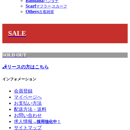
Bandana
バンダナ
Scarf
マフラー,スカーフ
Others
古着雑貨
SALE
SOLD OUT
リースの方はこちら
インフォメーション
会員登録
マイページへ
お支払い方法
配送方法・送料
お問い合わせ
求人情報
→採用強化中！
サイトマップ