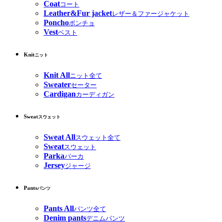
Coat
コート
Leather&Fur jacket
レザー＆ファージャケット
Poncho
ポンチョ
Vest
ベスト
Knit
ニット
Knit All
ニット全て
Sweater
セーター
Cardigan
カーディガン
Sweat
スウェット
Sweat All
スウェット全て
Sweat
スウェット
Parka
パーカ
Jersey
ジャージ
Pants
パンツ
Pants All
パンツ全て
Denim pants
デニムパンツ