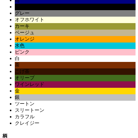
紺
黒
グレー
オフホワイト
カーキ
ベージュ
オレンジ
水色
ピンク
白
茶
こげ茶
オリーブ
ワインレッド
金
銀
ツートン
スリートーン
カラフル
クレイジー
柄