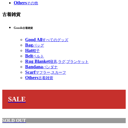
Others
その他
古着雑貨
Goods
古着雑貨
Good All
すべてのグッズ
Bag
バッグ
Hat
帽子
Belt
ベルト
Rug Blanket
寝具,ラグ,ブランケット
Bandana
バンダナ
Scarf
マフラー,スカーフ
Others
古着雑貨
SALE
SOLD OUT