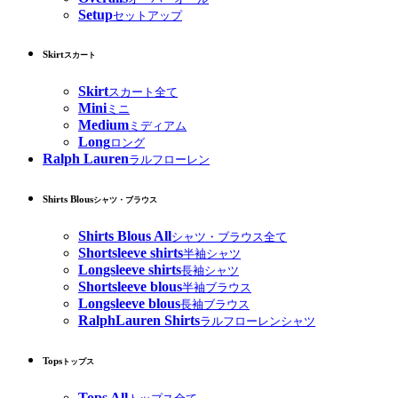
Setup
セットアップ
Skirt
スカート
Skirt
スカート全て
Mini
ミニ
Medium
ミディアム
Long
ロング
Ralph Lauren
ラルフローレン
Shirts Blous
シャツ・ブラウス
Shirts Blous All
シャツ・ブラウス全て
Shortsleeve shirts
半袖シャツ
Longsleeve shirts
長袖シャツ
Shortsleeve blous
半袖ブラウス
Longsleeve blous
長袖ブラウス
RalphLauren Shirts
ラルフローレンシャツ
Tops
トップス
Tops All