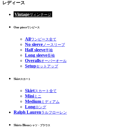
レディース
Vintage
ヴィンテージ
One piece
ワンピース
All
ワンピース全て
No sleeve
ノースリーブ
Half sleeve
半袖
Long sleeve
長袖
Overalls
オーバーオール
Setup
セットアップ
Skirt
スカート
Skirt
スカート全て
Mini
ミニ
Medium
ミディアム
Long
ロング
Ralph Lauren
ラルフローレン
Shirts Blous
シャツ・ブラウス