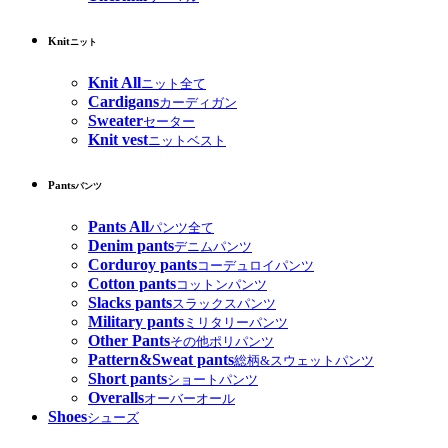
Knit
ニット
Knit All
ニット全て
Cardigans
カーディガン
Sweater
セーター
Knit vest
ニットベスト
Pants
パンツ
Pants All
パンツ全て
Denim pants
デニムパンツ
Corduroy pants
コーデュロイパンツ
Cotton pants
コットンパンツ
Slacks pants
スラックスパンツ
Military pants
ミリタリーパンツ
Other Pants
その他ポリパンツ
Pattern&Sweat pants
総柄&スウェットパンツ
Short pants
ショートパンツ
Overalls
オーバーオール
Shoes
シューズ