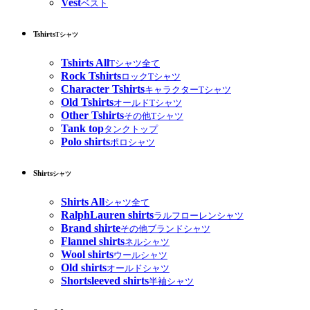
Vest
ベスト
Tshirts
Tシャツ
Tshirts All
Tシャツ全て
Rock Tshirts
ロックTシャツ
Character Tshirts
キャラクターTシャツ
Old Tshirts
オールドTシャツ
Other Tshirts
その他Tシャツ
Tank top
タンクトップ
Polo shirts
ポロシャツ
Shirts
シャツ
Shirts All
シャツ全て
RalphLauren shirts
ラルフローレンシャツ
Brand shirte
その他ブランドシャツ
Flannel shirts
ネルシャツ
Wool shirts
ウールシャツ
Old shirts
オールドシャツ
Shortsleeved shirts
半袖シャツ