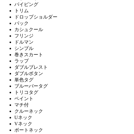
パイピング
トリム
ドロップショルダー
バック
カシュクール
フリンジ
ドルマン
シンプル
巻きスカート
ラップ
ダブルブレスト
ダブルボタン
単色タグ
ブルーバータグ
トリコタグ
ペイント
マチ付
クルーネック
Uネック
Vネック
ボートネック