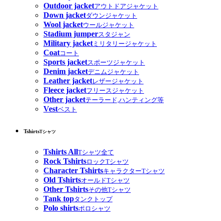
Outdoor jacket
アウトドアジャケット
Down jacket
ダウンジャケット
Wool jacket
ウールジャケット
Stadium jumper
スタジャン
Military jacket
ミリタリージャケット
Coat
コート
Sports jacket
スポーツジャケット
Denim jacket
デニムジャケット
Leather jacket
レザージャケット
Fleece jacket
フリースジャケット
Other jacket
テーラード,ハンティング等
Vest
ベスト
Tshirts
Tシャツ
Tshirts All
Tシャツ全て
Rock Tshirts
ロックTシャツ
Character Tshirts
キャラクターTシャツ
Old Tshirts
オールドTシャツ
Other Tshirts
その他Tシャツ
Tank top
タンクトップ
Polo shirts
ポロシャツ