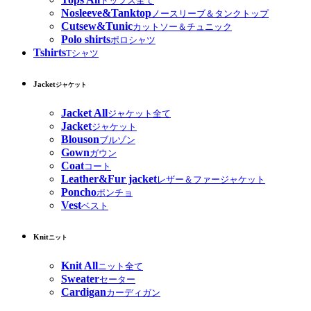
トップス全て
Nosleeve&Tanktop
ノースリーブ＆タンクトップ
Cutsew&Tunic
カットソー＆チュニック
Polo shirts
ポロシャツ
Tshirts
Tシャツ
Jacket
ジャケット
Jacket All
ジャケット全て
Jacket
ジャケット
Blouson
ブルゾン
Gown
ガウン
Coat
コート
Leather&Fur jacket
レザー＆ファージャケット
Poncho
ポンチョ
Vest
ベスト
Knit
ニット
Knit All
ニット全て
Sweater
セーター
Cardigan
カーディガン