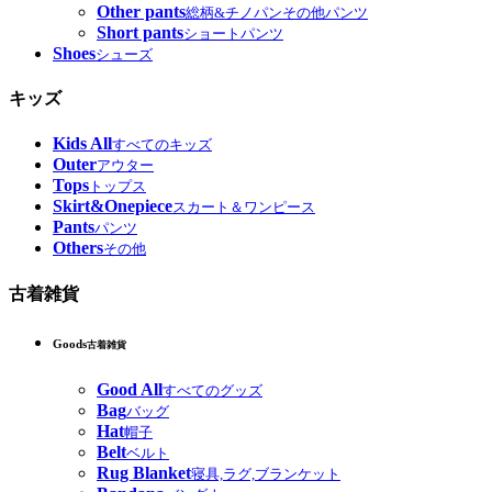
Other pants
総柄&チノパンその他パンツ
Short pants
ショートパンツ
Shoes
シューズ
キッズ
Kids All
すべてのキッズ
Outer
アウター
Tops
トップス
Skirt&Onepiece
スカート＆ワンピース
Pants
パンツ
Others
その他
古着雑貨
Goods
古着雑貨
Good All
すべてのグッズ
Bag
バッグ
Hat
帽子
Belt
ベルト
Rug Blanket
寝具,ラグ,ブランケット