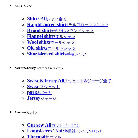
Shirts
シャツ
Shirts All
シャツ全て
RalphLauren shirts
ラルフローレンシャツ
Brand shirte
その他ブランドシャツ
Flannel shirts
ネルシャツ
Wool shirts
ウールシャツ
Old shirts
オールドシャツ
Shortsleeved shirts
半袖シャツ
Sweat&Jersey
スウェット&ジャージ
Sweat&Jersey All
スウェット&ジャージ全て
Sweat
スウェット
parka
パーカ
Jersey
ジャージ
Cut sew
カットソー
Cut sew All
カットソー全て
Longsleeves Tshirts
長袖Tシャツ(ロンT)
Thermal
サーマル