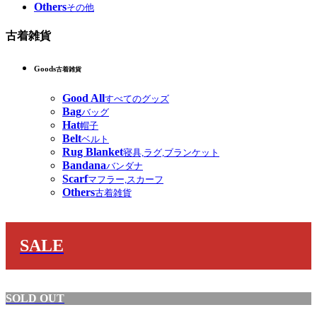
Others
その他
古着雑貨
Goods
古着雑貨
Good All
すべてのグッズ
Bag
バッグ
Hat
帽子
Belt
ベルト
Rug Blanket
寝具,ラグ,ブランケット
Bandana
バンダナ
Scarf
マフラー,スカーフ
Others
古着雑貨
SALE
SOLD OUT