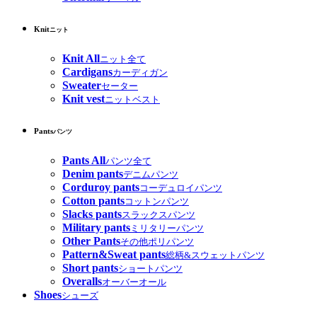
Knit
ニット
Knit All
ニット全て
Cardigans
カーディガン
Sweater
セーター
Knit vest
ニットベスト
Pants
パンツ
Pants All
パンツ全て
Denim pants
デニムパンツ
Corduroy pants
コーデュロイパンツ
Cotton pants
コットンパンツ
Slacks pants
スラックスパンツ
Military pants
ミリタリーパンツ
Other Pants
その他ポリパンツ
Pattern&Sweat pants
総柄&スウェットパンツ
Short pants
ショートパンツ
Overalls
オーバーオール
Shoes
シューズ