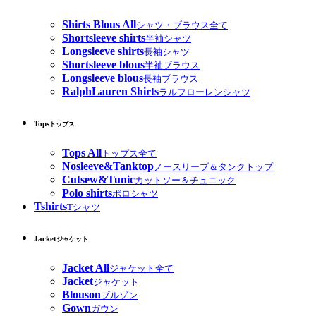
Shirts Blous All
シャツ・ブラウス全て
Shortsleeve shirts
半袖シャツ
Longsleeve shirts
長袖シャツ
Shortsleeve blous
半袖ブラウス
Longsleeve blous
長袖ブラウス
RalphLauren Shirts
ラルフローレンシャツ
Tops
トップス
Tops All
トップス全て
Nosleeve&Tanktop
ノースリーブ＆タンクトップ
Cutsew&Tunic
カットソー＆チュニック
Polo shirts
ポロシャツ
Tshirts
Tシャツ
Jacket
ジャケット
Jacket All
ジャケット全て
Jacket
ジャケット
Blouson
ブルゾン
Gown
ガウン