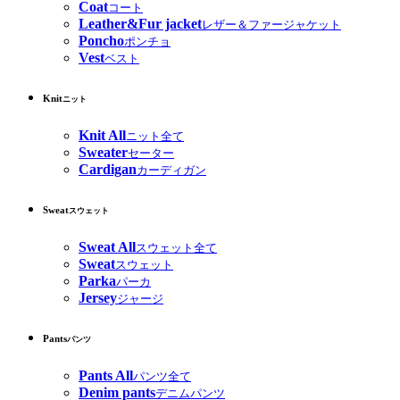
Coat
コート
Leather&Fur jacket
レザー＆ファージャケット
Poncho
ポンチョ
Vest
ベスト
Knit
ニット
Knit All
ニット全て
Sweater
セーター
Cardigan
カーディガン
Sweat
スウェット
Sweat All
スウェット全て
Sweat
スウェット
Parka
パーカ
Jersey
ジャージ
Pants
パンツ
Pants All
パンツ全て
Denim pants
デニムパンツ