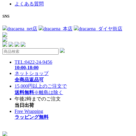
よくある質問
SNS
dracaena_net店
dracaena_本店
dracaena_ダイヤ街店
TEL:0422-24-9456
10:00-18:00
ネットショップ
全商品返品可
15,000円以上のご注文で
送料無料
※離島は除く
午後2時までのご注文
当日出荷
Free Wrapping
ラッピング無料