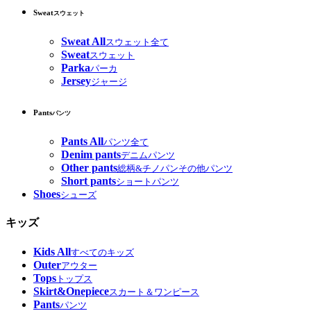
Sweat
スウェット
Sweat All
スウェット全て
Sweat
スウェット
Parka
パーカ
Jersey
ジャージ
Pants
パンツ
Pants All
パンツ全て
Denim pants
デニムパンツ
Other pants
総柄&チノパンその他パンツ
Short pants
ショートパンツ
Shoes
シューズ
キッズ
Kids All
すべてのキッズ
Outer
アウター
Tops
トップス
Skirt&Onepiece
スカート＆ワンピース
Pants
パンツ