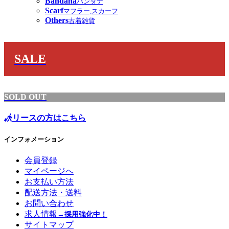
Bandana
バンダナ
Scarf
マフラー,スカーフ
Others
古着雑貨
SALE
SOLD OUT
リースの方はこちら
インフォメーション
会員登録
マイページへ
お支払い方法
配送方法・送料
お問い合わせ
求人情報
→採用強化中！
サイトマップ