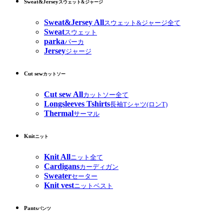
Sweat&Jersey
スウェット&ジャージ
Sweat&Jersey All
スウェット&ジャージ全て
Sweat
スウェット
parka
パーカ
Jersey
ジャージ
Cut sew
カットソー
Cut sew All
カットソー全て
Longsleeves Tshirts
長袖Tシャツ(ロンT)
Thermal
サーマル
Knit
ニット
Knit All
ニット全て
Cardigans
カーディガン
Sweater
セーター
Knit vest
ニットベスト
Pants
パンツ