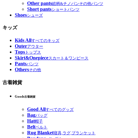
Other pants
総柄&チノパンその他パンツ
Short pants
ショートパンツ
Shoes
シューズ
キッズ
Kids All
すべてのキッズ
Outer
アウター
Tops
トップス
Skirt&Onepiece
スカート＆ワンピース
Pants
パンツ
Others
その他
古着雑貨
Goods
古着雑貨
Good All
すべてのグッズ
Bag
バッグ
Hat
帽子
Belt
ベルト
Rug Blanket
寝具,ラグ,ブランケット