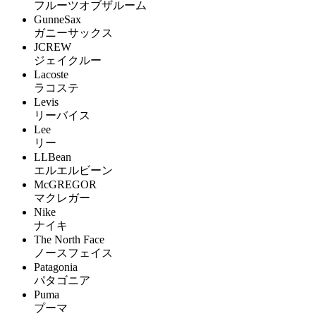
フルーツオブザルーム
GunneSax
ガニーサックス
JCREW
ジェイクルー
Lacoste
ラコステ
Levis
リーバイス
Lee
リー
LLBean
エルエルビーン
McGREGOR
マクレガー
Nike
ナイキ
The North Face
ノースフェイス
Patagonia
パタゴニア
Puma
プーマ