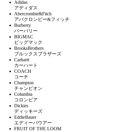
Adidas
アディダス
Abercrombie&Fitch
アバクロンビー&フィッチ
Burberry
バーバリー
BIGMAC
ビッグマック
BrooksBrothers
ブルックスブラザーズ
Carhartt
カーハート
COACH
コーチ
Champion
チャンピオン
Columbia
コロンビア
Dickies
ディッキーズ
EddieBauer
エディーバウアー
FRUIT OF THE LOOM