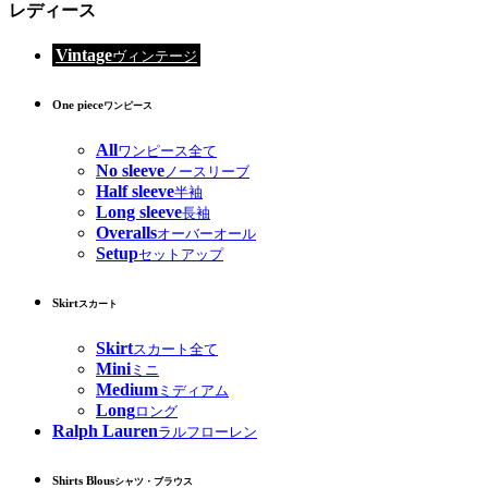
レディース
Vintage
ヴィンテージ
One piece
ワンピース
All
ワンピース全て
No sleeve
ノースリーブ
Half sleeve
半袖
Long sleeve
長袖
Overalls
オーバーオール
Setup
セットアップ
Skirt
スカート
Skirt
スカート全て
Mini
ミニ
Medium
ミディアム
Long
ロング
Ralph Lauren
ラルフローレン
Shirts Blous
シャツ・ブラウス