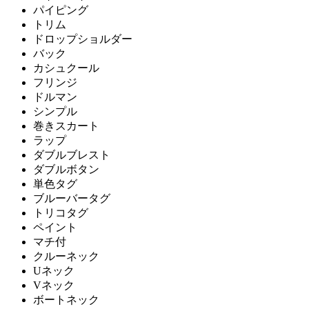
パイピング
トリム
ドロップショルダー
バック
カシュクール
フリンジ
ドルマン
シンプル
巻きスカート
ラップ
ダブルブレスト
ダブルボタン
単色タグ
ブルーバータグ
トリコタグ
ペイント
マチ付
クルーネック
Uネック
Vネック
ボートネック