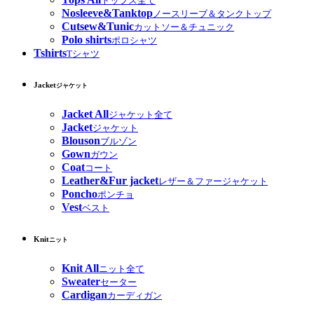
トップス全て
Nosleeve&Tanktop
ノースリーブ＆タンクトップ
Cutsew&Tunic
カットソー＆チュニック
Polo shirts
ポロシャツ
Tshirts
Tシャツ
Jacket
ジャケット
Jacket All
ジャケット全て
Jacket
ジャケット
Blouson
ブルゾン
Gown
ガウン
Coat
コート
Leather&Fur jacket
レザー＆ファージャケット
Poncho
ポンチョ
Vest
ベスト
Knit
ニット
Knit All
ニット全て
Sweater
セーター
Cardigan
カーディガン