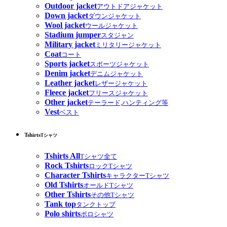
Outdoor jacket
アウトドアジャケット
Down jacket
ダウンジャケット
Wool jacket
ウールジャケット
Stadium jumper
スタジャン
Military jacket
ミリタリージャケット
Coat
コート
Sports jacket
スポーツジャケット
Denim jacket
デニムジャケット
Leather jacket
レザージャケット
Fleece jacket
フリースジャケット
Other jacket
テーラード,ハンティング等
Vest
ベスト
Tshirts
Tシャツ
Tshirts All
Tシャツ全て
Rock Tshirts
ロックTシャツ
Character Tshirts
キャラクターTシャツ
Old Tshirts
オールドTシャツ
Other Tshirts
その他Tシャツ
Tank top
タンクトップ
Polo shirts
ポロシャツ