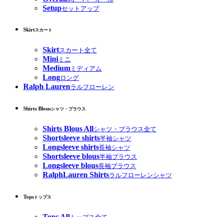
Setup
セットアップ
Skirt
スカート
Skirt
スカート全て
Mini
ミニ
Medium
ミディアム
Long
ロング
Ralph Lauren
ラルフローレン
Shirts Blous
シャツ・ブラウス
Shirts Blous All
シャツ・ブラウス全て
Shortsleeve shirts
半袖シャツ
Longsleeve shirts
長袖シャツ
Shortsleeve blous
半袖ブラウス
Longsleeve blous
長袖ブラウス
RalphLauren Shirts
ラルフローレンシャツ
Tops
トップス
Tops All