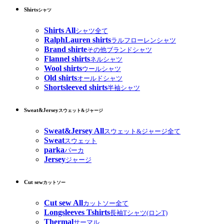
Shirts
シャツ
Shirts All
シャツ全て
RalphLauren shirts
ラルフローレンシャツ
Brand shirte
その他ブランドシャツ
Flannel shirts
ネルシャツ
Wool shirts
ウールシャツ
Old shirts
オールドシャツ
Shortsleeved shirts
半袖シャツ
Sweat&Jersey
スウェット&ジャージ
Sweat&Jersey All
スウェット&ジャージ全て
Sweat
スウェット
parka
パーカ
Jersey
ジャージ
Cut sew
カットソー
Cut sew All
カットソー全て
Longsleeves Tshirts
長袖Tシャツ(ロンT)
Thermal
サーマル