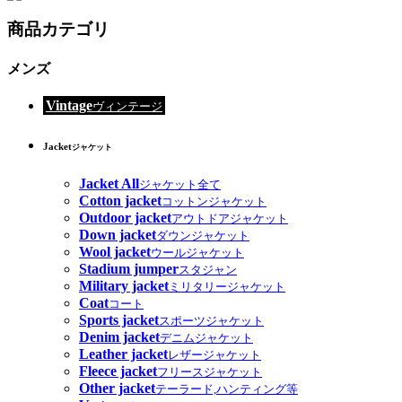
商品カテゴリ
メンズ
Vintage
ヴィンテージ
Jacket
ジャケット
Jacket All
ジャケット全て
Cotton jacket
コットンジャケット
Outdoor jacket
アウトドアジャケット
Down jacket
ダウンジャケット
Wool jacket
ウールジャケット
Stadium jumper
スタジャン
Military jacket
ミリタリージャケット
Coat
コート
Sports jacket
スポーツジャケット
Denim jacket
デニムジャケット
Leather jacket
レザージャケット
Fleece jacket
フリースジャケット
Other jacket
テーラード,ハンティング等