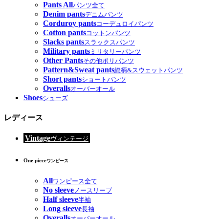
Pants All
パンツ全て
Denim pants
デニムパンツ
Corduroy pants
コーデュロイパンツ
Cotton pants
コットンパンツ
Slacks pants
スラックスパンツ
Military pants
ミリタリーパンツ
Other Pants
その他ポリパンツ
Pattern&Sweat pants
総柄&スウェットパンツ
Short pants
ショートパンツ
Overalls
オーバーオール
Shoes
シューズ
レディース
Vintage
ヴィンテージ
One piece
ワンピース
All
ワンピース全て
No sleeve
ノースリーブ
Half sleeve
半袖
Long sleeve
長袖
Overalls
オーバーオール