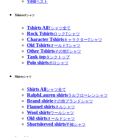
Vest
ベスト
Tshirts
Tシャツ
Tshirts All
Tシャツ全て
Rock Tshirts
ロックTシャツ
Character Tshirts
キャラクターTシャツ
Old Tshirts
オールドTシャツ
Other Tshirts
その他Tシャツ
Tank top
タンクトップ
Polo shirts
ポロシャツ
Shirts
シャツ
Shirts All
シャツ全て
RalphLauren shirts
ラルフローレンシャツ
Brand shirte
その他ブランドシャツ
Flannel shirts
ネルシャツ
Wool shirts
ウールシャツ
Old shirts
オールドシャツ
Shortsleeved shirts
半袖シャツ