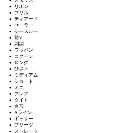
スタッズ
リボン
フリル
ティアード
セーラー
シースルー
前V
刺繍
ワッペン
コクーン
ロング
ひざ下
ミディアム
ショート
ミニ
フレア
タイト
台形
Aライン
ギャザー
プリーツ
ストレート