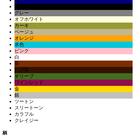
紺
黒
グレー
オフホワイト
カーキ
ベージュ
オレンジ
水色
ピンク
白
茶
こげ茶
オリーブ
ワインレッド
金
銀
ツートン
スリートーン
カラフル
クレイジー
柄