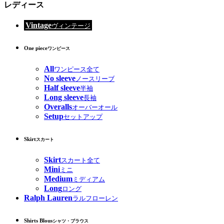
レディース
Vintage
ヴィンテージ
One piece
ワンピース
All
ワンピース全て
No sleeve
ノースリーブ
Half sleeve
半袖
Long sleeve
長袖
Overalls
オーバーオール
Setup
セットアップ
Skirt
スカート
Skirt
スカート全て
Mini
ミニ
Medium
ミディアム
Long
ロング
Ralph Lauren
ラルフローレン
Shirts Blous
シャツ・ブラウス