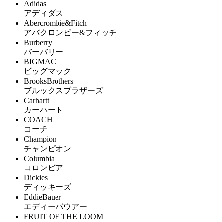
Adidas
アディダス
Abercrombie&Fitch
アバクロンビー&フィッチ
Burberry
バーバリー
BIGMAC
ビッグマック
BrooksBrothers
ブルックスブラザーズ
Carhartt
カーハート
COACH
コーチ
Champion
チャンピオン
Columbia
コロンビア
Dickies
ディッキーズ
EddieBauer
エディーバウアー
FRUIT OF THE LOOM