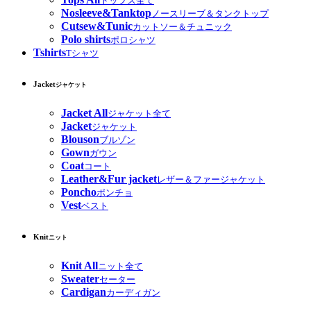
トップス全て
Nosleeve&Tanktop
ノースリーブ＆タンクトップ
Cutsew&Tunic
カットソー＆チュニック
Polo shirts
ポロシャツ
Tshirts
Tシャツ
Jacket
ジャケット
Jacket All
ジャケット全て
Jacket
ジャケット
Blouson
ブルゾン
Gown
ガウン
Coat
コート
Leather&Fur jacket
レザー＆ファージャケット
Poncho
ポンチョ
Vest
ベスト
Knit
ニット
Knit All
ニット全て
Sweater
セーター
Cardigan
カーディガン