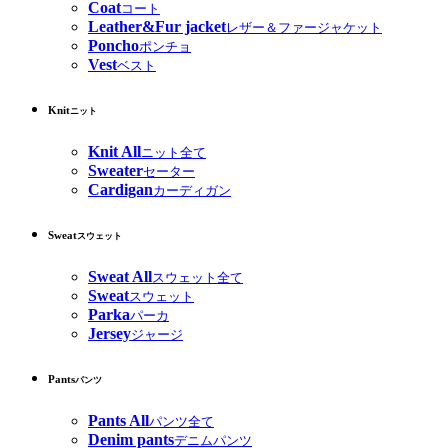
Coat
コート
Leather&Fur jacket
レザー＆ファージャケット
Poncho
ポンチョ
Vest
ベスト
Knit
ニット
Knit All
ニット全て
Sweater
セーター
Cardigan
カーディガン
Sweat
スウェット
Sweat All
スウェット全て
Sweat
スウェット
Parka
パーカ
Jersey
ジャージ
Pants
パンツ
Pants All
パンツ全て
Denim pants
デニムパンツ