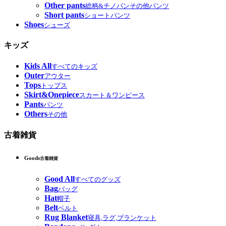
Other pants
総柄&チノパンその他パンツ
Short pants
ショートパンツ
Shoes
シューズ
キッズ
Kids All
すべてのキッズ
Outer
アウター
Tops
トップス
Skirt&Onepiece
スカート＆ワンピース
Pants
パンツ
Others
その他
古着雑貨
Goods
古着雑貨
Good All
すべてのグッズ
Bag
バッグ
Hat
帽子
Belt
ベルト
Rug Blanket
寝具,ラグ,ブランケット