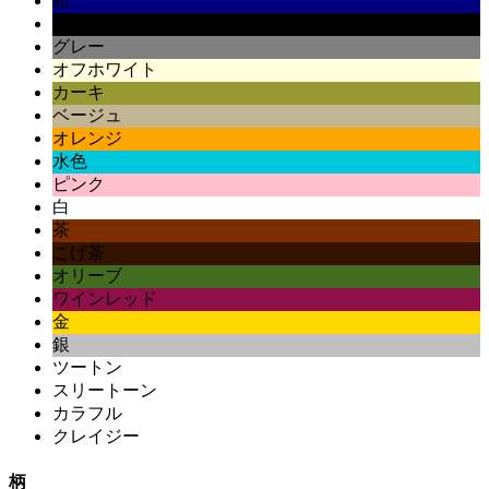
紺
黒
グレー
オフホワイト
カーキ
ベージュ
オレンジ
水色
ピンク
白
茶
こげ茶
オリーブ
ワインレッド
金
銀
ツートン
スリートーン
カラフル
クレイジー
柄