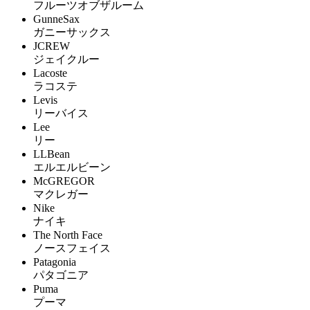
フルーツオブザルーム
GunneSax
ガニーサックス
JCREW
ジェイクルー
Lacoste
ラコステ
Levis
リーバイス
Lee
リー
LLBean
エルエルビーン
McGREGOR
マクレガー
Nike
ナイキ
The North Face
ノースフェイス
Patagonia
パタゴニア
Puma
プーマ