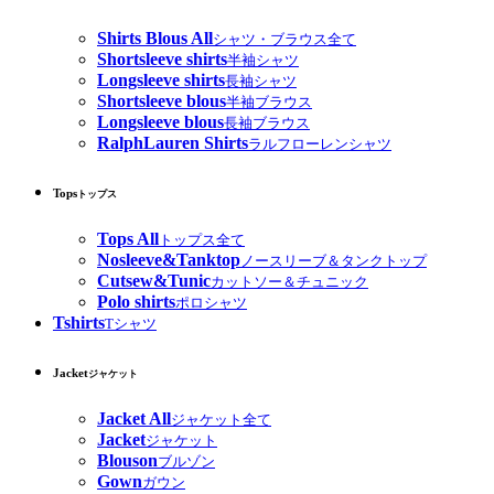
Shirts Blous All
シャツ・ブラウス全て
Shortsleeve shirts
半袖シャツ
Longsleeve shirts
長袖シャツ
Shortsleeve blous
半袖ブラウス
Longsleeve blous
長袖ブラウス
RalphLauren Shirts
ラルフローレンシャツ
Tops
トップス
Tops All
トップス全て
Nosleeve&Tanktop
ノースリーブ＆タンクトップ
Cutsew&Tunic
カットソー＆チュニック
Polo shirts
ポロシャツ
Tshirts
Tシャツ
Jacket
ジャケット
Jacket All
ジャケット全て
Jacket
ジャケット
Blouson
ブルゾン
Gown
ガウン