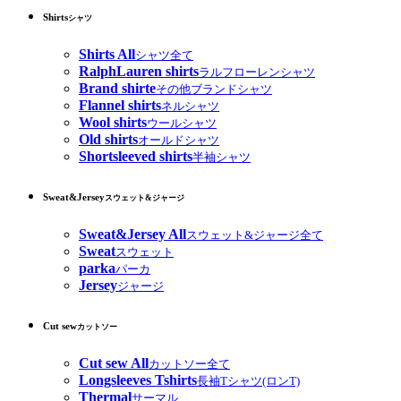
Shirts
シャツ
Shirts All
シャツ全て
RalphLauren shirts
ラルフローレンシャツ
Brand shirte
その他ブランドシャツ
Flannel shirts
ネルシャツ
Wool shirts
ウールシャツ
Old shirts
オールドシャツ
Shortsleeved shirts
半袖シャツ
Sweat&Jersey
スウェット&ジャージ
Sweat&Jersey All
スウェット&ジャージ全て
Sweat
スウェット
parka
パーカ
Jersey
ジャージ
Cut sew
カットソー
Cut sew All
カットソー全て
Longsleeves Tshirts
長袖Tシャツ(ロンT)
Thermal
サーマル