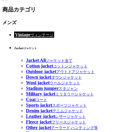
商品カテゴリ
メンズ
Vintage
ヴィンテージ
Jacket
ジャケット
Jacket All
ジャケット全て
Cotton jacket
コットンジャケット
Outdoor jacket
アウトドアジャケット
Down jacket
ダウンジャケット
Wool jacket
ウールジャケット
Stadium jumper
スタジャン
Military jacket
ミリタリージャケット
Coat
コート
Sports jacket
スポーツジャケット
Denim jacket
デニムジャケット
Leather jacket
レザージャケット
Fleece jacket
フリースジャケット
Other jacket
テーラード,ハンティング等