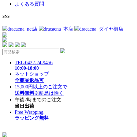
よくある質問
SNS
dracaena_net店
dracaena_本店
dracaena_ダイヤ街店
TEL:0422-24-9456
10:00-18:00
ネットショップ
全商品返品可
15,000円以上のご注文で
送料無料
※離島は除く
午後2時までのご注文
当日出荷
Free Wrapping
ラッピング無料