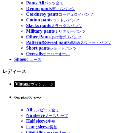
Pants All
パンツ全て
Denim pants
デニムパンツ
Corduroy pants
コーデュロイパンツ
Cotton pants
コットンパンツ
Slacks pants
スラックスパンツ
Military pants
ミリタリーパンツ
Other Pants
その他ポリパンツ
Pattern&Sweat pants
総柄&スウェットパンツ
Short pants
ショートパンツ
Overalls
オーバーオール
Shoes
シューズ
レディース
Vintage
ヴィンテージ
One piece
ワンピース
All
ワンピース全て
No sleeve
ノースリーブ
Half sleeve
半袖
Long sleeve
長袖
Overalls
オーバーオール