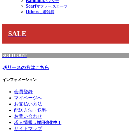
Bandana
バンダナ
Scarf
マフラー,スカーフ
Others
古着雑貨
SALE
SOLD OUT
リースの方はこちら
インフォメーション
会員登録
マイページへ
お支払い方法
配送方法・送料
お問い合わせ
求人情報
→採用強化中！
サイトマップ