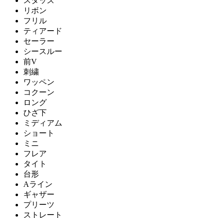
スタッズ
リボン
フリル
ティアード
セーラー
シースルー
前V
刺繍
ワッペン
コクーン
ロング
ひざ下
ミディアム
ショート
ミニ
フレア
タイト
台形
Aライン
ギャザー
プリーツ
ストレート