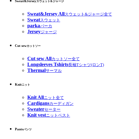
Sweat&Jersey
スウェット&ジャージ
Sweat&Jersey All
スウェット&ジャージ全て
Sweat
スウェット
parka
パーカ
Jersey
ジャージ
Cut sew
カットソー
Cut sew All
カットソー全て
Longsleeves Tshirts
長袖Tシャツ(ロンT)
Thermal
サーマル
Knit
ニット
Knit All
ニット全て
Cardigans
カーディガン
Sweater
セーター
Knit vest
ニットベスト
Pants
パンツ