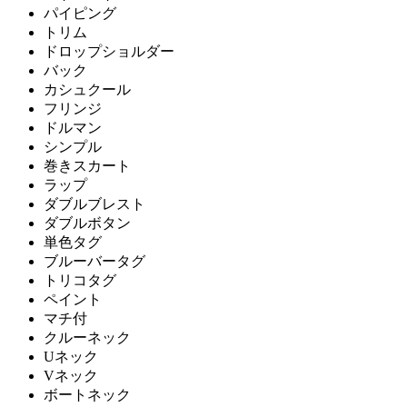
パイピング
トリム
ドロップショルダー
バック
カシュクール
フリンジ
ドルマン
シンプル
巻きスカート
ラップ
ダブルブレスト
ダブルボタン
単色タグ
ブルーバータグ
トリコタグ
ペイント
マチ付
クルーネック
Uネック
Vネック
ボートネック