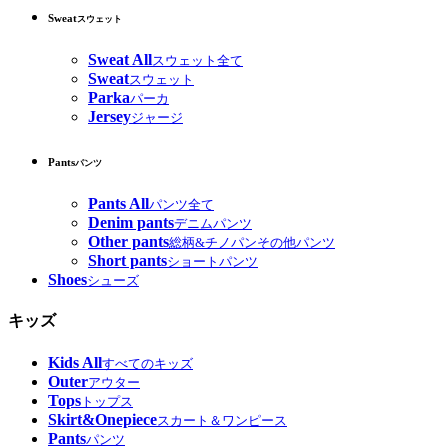
Sweat
スウェット
Sweat All
スウェット全て
Sweat
スウェット
Parka
パーカ
Jersey
ジャージ
Pants
パンツ
Pants All
パンツ全て
Denim pants
デニムパンツ
Other pants
総柄&チノパンその他パンツ
Short pants
ショートパンツ
Shoes
シューズ
キッズ
Kids All
すべてのキッズ
Outer
アウター
Tops
トップス
Skirt&Onepiece
スカート＆ワンピース
Pants
パンツ