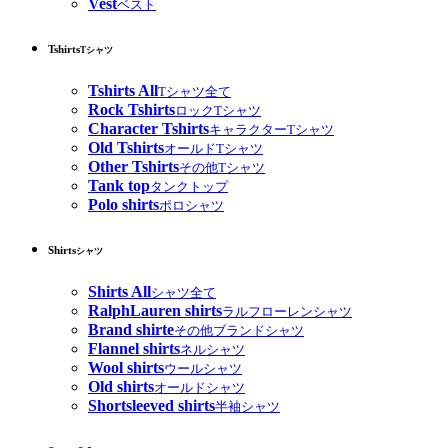
Vest
ベスト
Tshirts
Tシャツ
Tshirts All
Tシャツ全て
Rock Tshirts
ロックTシャツ
Character Tshirts
キャラクターTシャツ
Old Tshirts
オールドTシャツ
Other Tshirts
その他Tシャツ
Tank top
タンクトップ
Polo shirts
ポロシャツ
Shirts
シャツ
Shirts All
シャツ全て
RalphLauren shirts
ラルフローレンシャツ
Brand shirte
その他ブランドシャツ
Flannel shirts
ネルシャツ
Wool shirts
ウールシャツ
Old shirts
オールドシャツ
Shortsleeved shirts
半袖シャツ