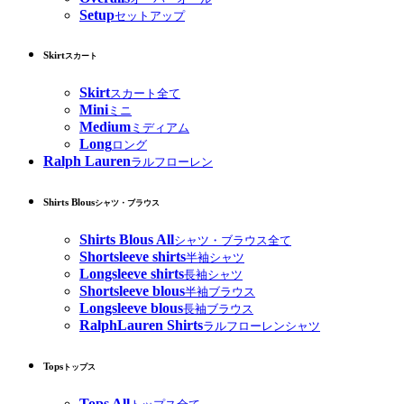
Setup
セットアップ
Skirt
スカート
Skirt
スカート全て
Mini
ミニ
Medium
ミディアム
Long
ロング
Ralph Lauren
ラルフローレン
Shirts Blous
シャツ・ブラウス
Shirts Blous All
シャツ・ブラウス全て
Shortsleeve shirts
半袖シャツ
Longsleeve shirts
長袖シャツ
Shortsleeve blous
半袖ブラウス
Longsleeve blous
長袖ブラウス
RalphLauren Shirts
ラルフローレンシャツ
Tops
トップス
Tops All