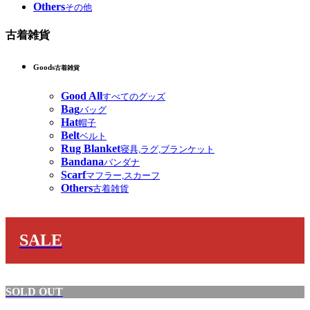
Others
その他
古着雑貨
Goods
古着雑貨
Good All
すべてのグッズ
Bag
バッグ
Hat
帽子
Belt
ベルト
Rug Blanket
寝具,ラグ,ブランケット
Bandana
バンダナ
Scarf
マフラー,スカーフ
Others
古着雑貨
SALE
SOLD OUT