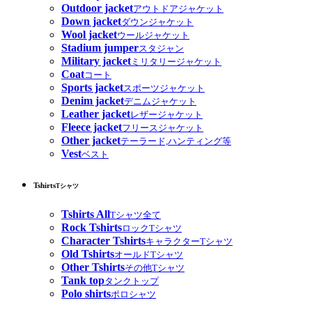
Outdoor jacket
アウトドアジャケット
Down jacket
ダウンジャケット
Wool jacket
ウールジャケット
Stadium jumper
スタジャン
Military jacket
ミリタリージャケット
Coat
コート
Sports jacket
スポーツジャケット
Denim jacket
デニムジャケット
Leather jacket
レザージャケット
Fleece jacket
フリースジャケット
Other jacket
テーラード,ハンティング等
Vest
ベスト
Tshirts
Tシャツ
Tshirts All
Tシャツ全て
Rock Tshirts
ロックTシャツ
Character Tshirts
キャラクターTシャツ
Old Tshirts
オールドTシャツ
Other Tshirts
その他Tシャツ
Tank top
タンクトップ
Polo shirts
ポロシャツ