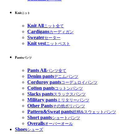
Knit
ニット
Knit All
ニット全て
Cardigans
カーディガン
Sweater
セーター
Knit vest
ニットベスト
Pants
パンツ
Pants All
パンツ全て
Denim pants
デニムパンツ
Corduroy pants
コーデュロイパンツ
Cotton pants
コットンパンツ
Slacks pants
スラックスパンツ
Military pants
ミリタリーパンツ
Other Pants
その他ポリパンツ
Pattern&Sweat pants
総柄&スウェットパンツ
Short pants
ショートパンツ
Overalls
オーバーオール
Shoes
シューズ