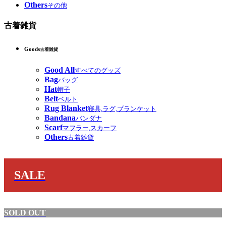
Others
その他
古着雑貨
Goods
古着雑貨
Good All
すべてのグッズ
Bag
バッグ
Hat
帽子
Belt
ベルト
Rug Blanket
寝具,ラグ,ブランケット
Bandana
バンダナ
Scarf
マフラー,スカーフ
Others
古着雑貨
SALE
SOLD OUT