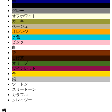
紺
黒
グレー
オフホワイト
カーキ
ベージュ
オレンジ
水色
ピンク
白
茶
こげ茶
オリーブ
ワインレッド
金
銀
ツートン
スリートーン
カラフル
クレイジー
柄