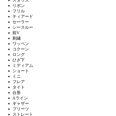
スタッズ
リボン
フリル
ティアード
セーラー
シースルー
前V
刺繍
ワッペン
コクーン
ロング
ひざ下
ミディアム
ショート
ミニ
フレア
タイト
台形
Aライン
ギャザー
プリーツ
ストレート