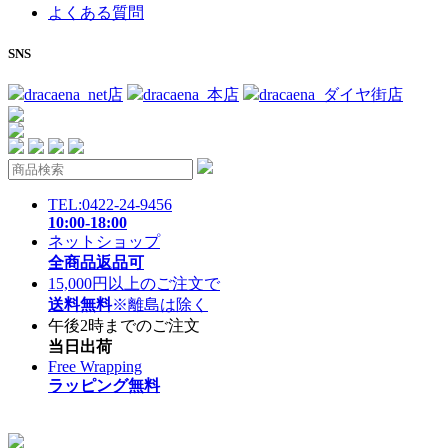
よくある質問
SNS
dracaena_net店
dracaena_本店
dracaena_ダイヤ街店
TEL:0422-24-9456
10:00-18:00
ネットショップ
全商品返品可
15,000円以上のご注文で
送料無料
※離島は除く
午後2時までのご注文
当日出荷
Free Wrapping
ラッピング無料