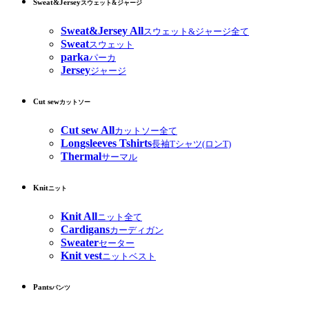
Sweat&Jersey
スウェット&ジャージ
Sweat&Jersey All
スウェット&ジャージ全て
Sweat
スウェット
parka
パーカ
Jersey
ジャージ
Cut sew
カットソー
Cut sew All
カットソー全て
Longsleeves Tshirts
長袖Tシャツ(ロンT)
Thermal
サーマル
Knit
ニット
Knit All
ニット全て
Cardigans
カーディガン
Sweater
セーター
Knit vest
ニットベスト
Pants
パンツ