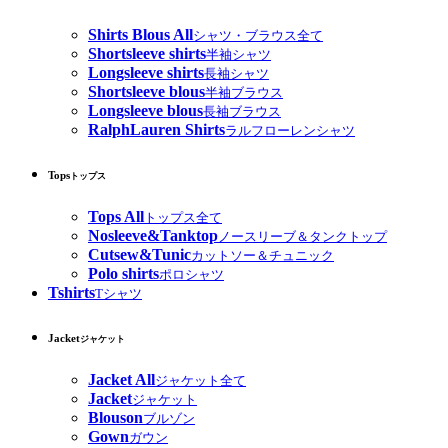
Shirts Blous All
シャツ・ブラウス全て
Shortsleeve shirts
半袖シャツ
Longsleeve shirts
長袖シャツ
Shortsleeve blous
半袖ブラウス
Longsleeve blous
長袖ブラウス
RalphLauren Shirts
ラルフローレンシャツ
Tops
トップス
Tops All
トップス全て
Nosleeve&Tanktop
ノースリーブ＆タンクトップ
Cutsew&Tunic
カットソー＆チュニック
Polo shirts
ポロシャツ
Tshirts
Tシャツ
Jacket
ジャケット
Jacket All
ジャケット全て
Jacket
ジャケット
Blouson
ブルゾン
Gown
ガウン