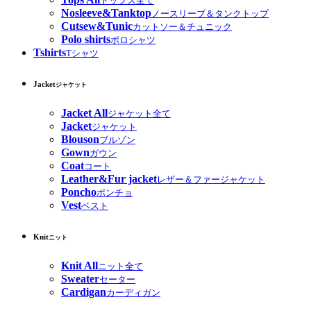
トップス全て
Nosleeve&Tanktop
ノースリーブ＆タンクトップ
Cutsew&Tunic
カットソー＆チュニック
Polo shirts
ポロシャツ
Tshirts
Tシャツ
Jacket
ジャケット
Jacket All
ジャケット全て
Jacket
ジャケット
Blouson
ブルゾン
Gown
ガウン
Coat
コート
Leather&Fur jacket
レザー＆ファージャケット
Poncho
ポンチョ
Vest
ベスト
Knit
ニット
Knit All
ニット全て
Sweater
セーター
Cardigan
カーディガン