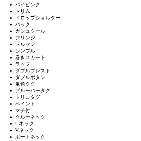
パイピング
トリム
ドロップショルダー
バック
カシュクール
フリンジ
ドルマン
シンプル
巻きスカート
ラップ
ダブルブレスト
ダブルボタン
単色タグ
ブルーバータグ
トリコタグ
ペイント
マチ付
クルーネック
Uネック
Vネック
ボートネック