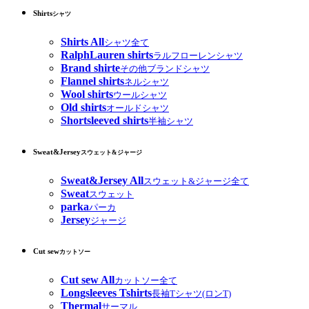
Shirts
シャツ
Shirts All
シャツ全て
RalphLauren shirts
ラルフローレンシャツ
Brand shirte
その他ブランドシャツ
Flannel shirts
ネルシャツ
Wool shirts
ウールシャツ
Old shirts
オールドシャツ
Shortsleeved shirts
半袖シャツ
Sweat&Jersey
スウェット&ジャージ
Sweat&Jersey All
スウェット&ジャージ全て
Sweat
スウェット
parka
パーカ
Jersey
ジャージ
Cut sew
カットソー
Cut sew All
カットソー全て
Longsleeves Tshirts
長袖Tシャツ(ロンT)
Thermal
サーマル