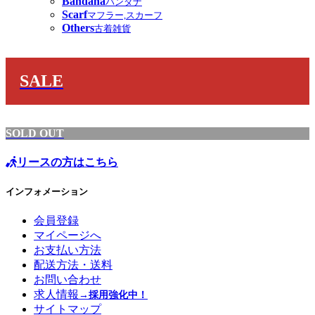
Bandana
バンダナ
Scarf
マフラー,スカーフ
Others
古着雑貨
SALE
SOLD OUT
リースの方はこちら
インフォメーション
会員登録
マイページへ
お支払い方法
配送方法・送料
お問い合わせ
求人情報
→採用強化中！
サイトマップ