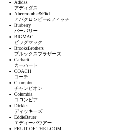
Adidas
アディダス
Abercrombie&Fitch
アバクロンビー&フィッチ
Burberry
バーバリー
BIGMAC
ビッグマック
BrooksBrothers
ブルックスブラザーズ
Carhartt
カーハート
COACH
コーチ
Champion
チャンピオン
Columbia
コロンビア
Dickies
ディッキーズ
EddieBauer
エディーバウアー
FRUIT OF THE LOOM