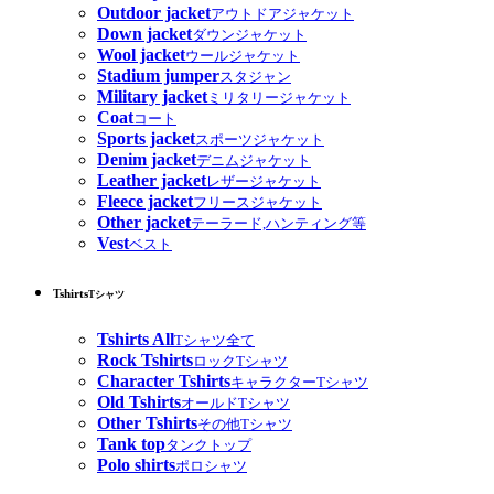
Outdoor jacket
アウトドアジャケット
Down jacket
ダウンジャケット
Wool jacket
ウールジャケット
Stadium jumper
スタジャン
Military jacket
ミリタリージャケット
Coat
コート
Sports jacket
スポーツジャケット
Denim jacket
デニムジャケット
Leather jacket
レザージャケット
Fleece jacket
フリースジャケット
Other jacket
テーラード,ハンティング等
Vest
ベスト
Tshirts
Tシャツ
Tshirts All
Tシャツ全て
Rock Tshirts
ロックTシャツ
Character Tshirts
キャラクターTシャツ
Old Tshirts
オールドTシャツ
Other Tshirts
その他Tシャツ
Tank top
タンクトップ
Polo shirts
ポロシャツ