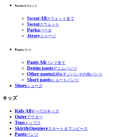
Sweat
スウェット
Sweat All
スウェット全て
Sweat
スウェット
Parka
パーカ
Jersey
ジャージ
Pants
パンツ
Pants All
パンツ全て
Denim pants
デニムパンツ
Other pants
総柄&チノパンその他パンツ
Short pants
ショートパンツ
Shoes
シューズ
キッズ
Kids All
すべてのキッズ
Outer
アウター
Tops
トップス
Skirt&Onepiece
スカート＆ワンピース
Pants
パンツ