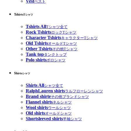
Vest
ベスト
Tshirts
Tシャツ
Tshirts All
Tシャツ全て
Rock Tshirts
ロックTシャツ
Character Tshirts
キャラクターTシャツ
Old Tshirts
オールドTシャツ
Other Tshirts
その他Tシャツ
Tank top
タンクトップ
Polo shirts
ポロシャツ
Shirts
シャツ
Shirts All
シャツ全て
RalphLauren shirts
ラルフローレンシャツ
Brand shirte
その他ブランドシャツ
Flannel shirts
ネルシャツ
Wool shirts
ウールシャツ
Old shirts
オールドシャツ
Shortsleeved shirts
半袖シャツ