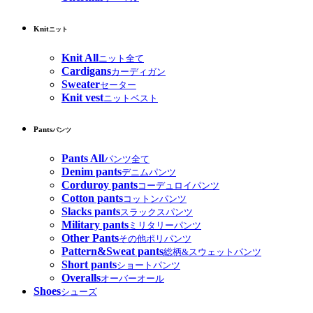
Knit
ニット
Knit All
ニット全て
Cardigans
カーディガン
Sweater
セーター
Knit vest
ニットベスト
Pants
パンツ
Pants All
パンツ全て
Denim pants
デニムパンツ
Corduroy pants
コーデュロイパンツ
Cotton pants
コットンパンツ
Slacks pants
スラックスパンツ
Military pants
ミリタリーパンツ
Other Pants
その他ポリパンツ
Pattern&Sweat pants
総柄&スウェットパンツ
Short pants
ショートパンツ
Overalls
オーバーオール
Shoes
シューズ