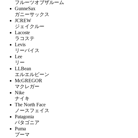
フルーツオブザルーム
GunneSax
ガニーサックス
JCREW
ジェイクルー
Lacoste
ラコステ
Levis
リーバイス
Lee
リー
LLBean
エルエルビーン
McGREGOR
マクレガー
Nike
ナイキ
The North Face
ノースフェイス
Patagonia
パタゴニア
Puma
プーマ