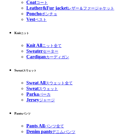
Coat
コート
Leather&Fur jacket
レザー＆ファージャケット
Poncho
ポンチョ
Vest
ベスト
Knit
ニット
Knit All
ニット全て
Sweater
セーター
Cardigan
カーディガン
Sweat
スウェット
Sweat All
スウェット全て
Sweat
スウェット
Parka
パーカ
Jersey
ジャージ
Pants
パンツ
Pants All
パンツ全て
Denim pants
デニムパンツ