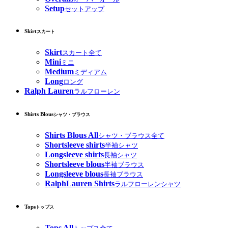
Setup
セットアップ
Skirt
スカート
Skirt
スカート全て
Mini
ミニ
Medium
ミディアム
Long
ロング
Ralph Lauren
ラルフローレン
Shirts Blous
シャツ・ブラウス
Shirts Blous All
シャツ・ブラウス全て
Shortsleeve shirts
半袖シャツ
Longsleeve shirts
長袖シャツ
Shortsleeve blous
半袖ブラウス
Longsleeve blous
長袖ブラウス
RalphLauren Shirts
ラルフローレンシャツ
Tops
トップス
Tops All