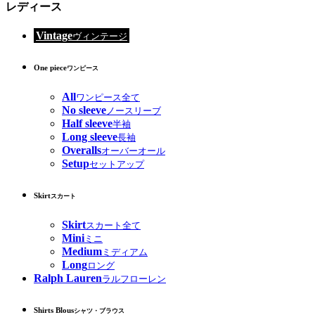
レディース
Vintage
ヴィンテージ
One piece
ワンピース
All
ワンピース全て
No sleeve
ノースリーブ
Half sleeve
半袖
Long sleeve
長袖
Overalls
オーバーオール
Setup
セットアップ
Skirt
スカート
Skirt
スカート全て
Mini
ミニ
Medium
ミディアム
Long
ロング
Ralph Lauren
ラルフローレン
Shirts Blous
シャツ・ブラウス