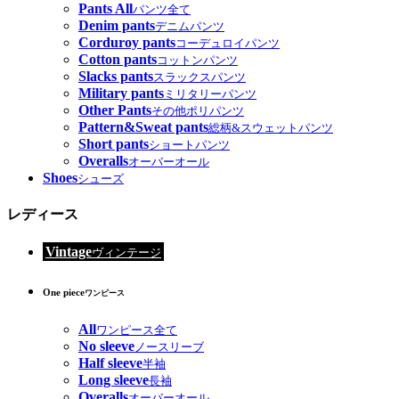
Pants All
パンツ全て
Denim pants
デニムパンツ
Corduroy pants
コーデュロイパンツ
Cotton pants
コットンパンツ
Slacks pants
スラックスパンツ
Military pants
ミリタリーパンツ
Other Pants
その他ポリパンツ
Pattern&Sweat pants
総柄&スウェットパンツ
Short pants
ショートパンツ
Overalls
オーバーオール
Shoes
シューズ
レディース
Vintage
ヴィンテージ
One piece
ワンピース
All
ワンピース全て
No sleeve
ノースリーブ
Half sleeve
半袖
Long sleeve
長袖
Overalls
オーバーオール