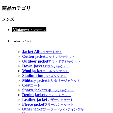
商品カテゴリ
メンズ
Vintage
ヴィンテージ
Jacket
ジャケット
Jacket All
ジャケット全て
Cotton jacket
コットンジャケット
Outdoor jacket
アウトドアジャケット
Down jacket
ダウンジャケット
Wool jacket
ウールジャケット
Stadium jumper
スタジャン
Military jacket
ミリタリージャケット
Coat
コート
Sports jacket
スポーツジャケット
Denim jacket
デニムジャケット
Leather jacket
レザージャケット
Fleece jacket
フリースジャケット
Other jacket
テーラード,ハンティング等