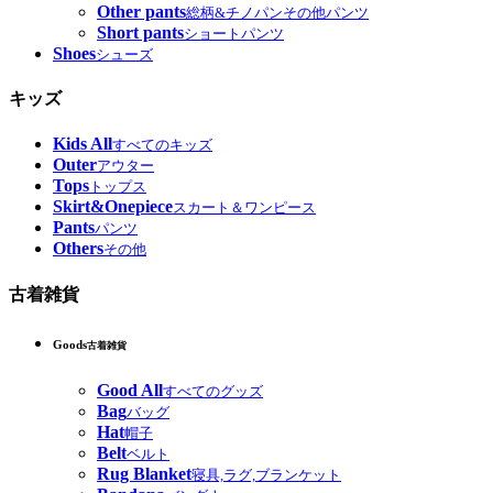
Other pants
総柄&チノパンその他パンツ
Short pants
ショートパンツ
Shoes
シューズ
キッズ
Kids All
すべてのキッズ
Outer
アウター
Tops
トップス
Skirt&Onepiece
スカート＆ワンピース
Pants
パンツ
Others
その他
古着雑貨
Goods
古着雑貨
Good All
すべてのグッズ
Bag
バッグ
Hat
帽子
Belt
ベルト
Rug Blanket
寝具,ラグ,ブランケット