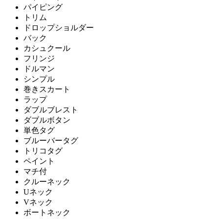
パイピング
トリム
ドロップショルダー
バック
カシュクール
フリンジ
ドルマン
シンプル
巻きスカート
ラップ
ダブルブレスト
ダブルボタン
単色タグ
ブルーバータグ
トリコタグ
ペイント
マチ付
クルーネック
Uネック
Vネック
ボートネック