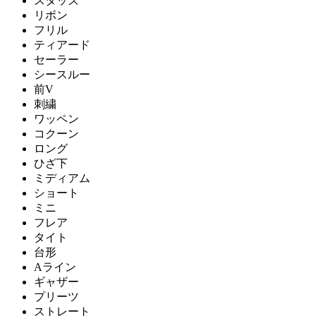
スタッズ
リボン
フリル
ティアード
セーラー
シースルー
前V
刺繍
ワッペン
コクーン
ロング
ひざ下
ミディアム
ショート
ミニ
フレア
タイト
台形
Aライン
ギャザー
プリーツ
ストレート