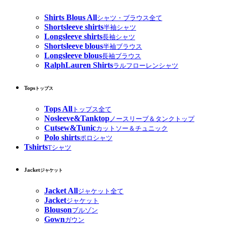
Shirts Blous All
シャツ・ブラウス全て
Shortsleeve shirts
半袖シャツ
Longsleeve shirts
長袖シャツ
Shortsleeve blous
半袖ブラウス
Longsleeve blous
長袖ブラウス
RalphLauren Shirts
ラルフローレンシャツ
Tops
トップス
Tops All
トップス全て
Nosleeve&Tanktop
ノースリーブ＆タンクトップ
Cutsew&Tunic
カットソー＆チュニック
Polo shirts
ポロシャツ
Tshirts
Tシャツ
Jacket
ジャケット
Jacket All
ジャケット全て
Jacket
ジャケット
Blouson
ブルゾン
Gown
ガウン