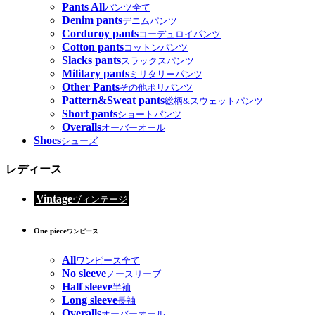
Pants All
パンツ全て
Denim pants
デニムパンツ
Corduroy pants
コーデュロイパンツ
Cotton pants
コットンパンツ
Slacks pants
スラックスパンツ
Military pants
ミリタリーパンツ
Other Pants
その他ポリパンツ
Pattern&Sweat pants
総柄&スウェットパンツ
Short pants
ショートパンツ
Overalls
オーバーオール
Shoes
シューズ
レディース
Vintage
ヴィンテージ
One piece
ワンピース
All
ワンピース全て
No sleeve
ノースリーブ
Half sleeve
半袖
Long sleeve
長袖
Overalls
オーバーオール