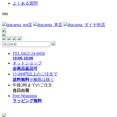
よくある質問
SNS
dracaena_net店
dracaena_本店
dracaena_ダイヤ街店
TEL:0422-24-9456
10:00-18:00
ネットショップ
全商品返品可
15,000円以上のご注文で
送料無料
※離島は除く
午後2時までのご注文
当日出荷
Free Wrapping
ラッピング無料