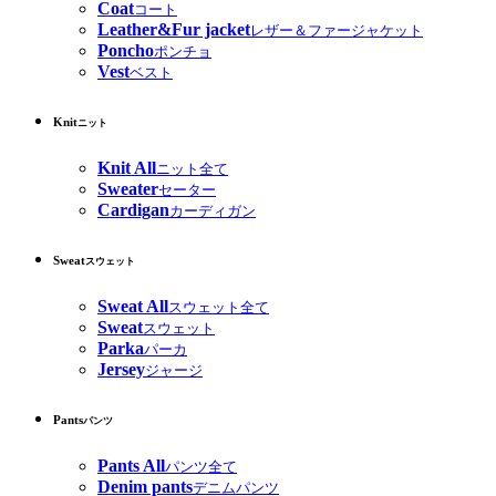
Coat
コート
Leather&Fur jacket
レザー＆ファージャケット
Poncho
ポンチョ
Vest
ベスト
Knit
ニット
Knit All
ニット全て
Sweater
セーター
Cardigan
カーディガン
Sweat
スウェット
Sweat All
スウェット全て
Sweat
スウェット
Parka
パーカ
Jersey
ジャージ
Pants
パンツ
Pants All
パンツ全て
Denim pants
デニムパンツ