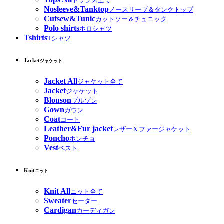
トップス全て
Nosleeve&Tanktop
ノースリーブ＆タンクトップ
Cutsew&Tunic
カットソー＆チュニック
Polo shirts
ポロシャツ
Tshirts
Tシャツ
Jacket
ジャケット
Jacket All
ジャケット全て
Jacket
ジャケット
Blouson
ブルゾン
Gown
ガウン
Coat
コート
Leather&Fur jacket
レザー＆ファージャケット
Poncho
ポンチョ
Vest
ベスト
Knit
ニット
Knit All
ニット全て
Sweater
セーター
Cardigan
カーディガン