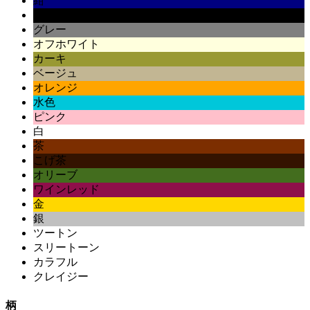
紺
黒
グレー
オフホワイト
カーキ
ベージュ
オレンジ
水色
ピンク
白
茶
こげ茶
オリーブ
ワインレッド
金
銀
ツートン
スリートーン
カラフル
クレイジー
柄