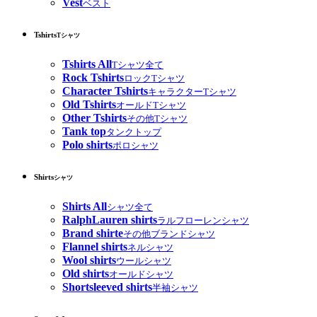
Vest
ベスト
Tshirts
Tシャツ
Tshirts All
Tシャツ全て
Rock Tshirts
ロックTシャツ
Character Tshirts
キャラクターTシャツ
Old Tshirts
オールドTシャツ
Other Tshirts
その他Tシャツ
Tank top
タンクトップ
Polo shirts
ポロシャツ
Shirts
シャツ
Shirts All
シャツ全て
RalphLauren shirts
ラルフローレンシャツ
Brand shirte
その他ブランドシャツ
Flannel shirts
ネルシャツ
Wool shirts
ウールシャツ
Old shirts
オールドシャツ
Shortsleeved shirts
半袖シャツ