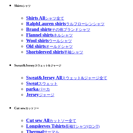
Shirts
シャツ
Shirts All
シャツ全て
RalphLauren shirts
ラルフローレンシャツ
Brand shirte
その他ブランドシャツ
Flannel shirts
ネルシャツ
Wool shirts
ウールシャツ
Old shirts
オールドシャツ
Shortsleeved shirts
半袖シャツ
Sweat&Jersey
スウェット&ジャージ
Sweat&Jersey All
スウェット&ジャージ全て
Sweat
スウェット
parka
パーカ
Jersey
ジャージ
Cut sew
カットソー
Cut sew All
カットソー全て
Longsleeves Tshirts
長袖Tシャツ(ロンT)
Thermal
サーマル