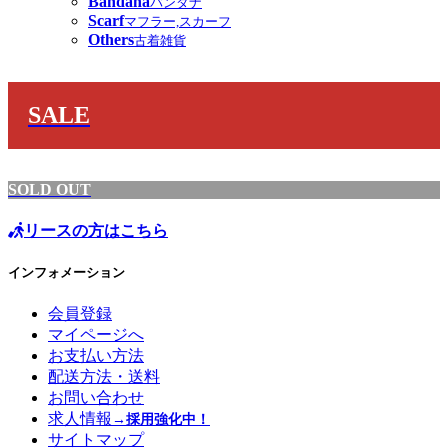
Bandana
バンダナ
Scarf
マフラー,スカーフ
Others
古着雑貨
SALE
SOLD OUT
リースの方はこちら
インフォメーション
会員登録
マイページへ
お支払い方法
配送方法・送料
お問い合わせ
求人情報
→採用強化中！
サイトマップ