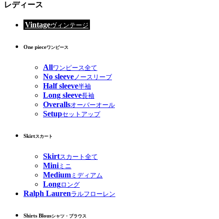
レディース
Vintage
ヴィンテージ
One piece
ワンピース
All
ワンピース全て
No sleeve
ノースリーブ
Half sleeve
半袖
Long sleeve
長袖
Overalls
オーバーオール
Setup
セットアップ
Skirt
スカート
Skirt
スカート全て
Mini
ミニ
Medium
ミディアム
Long
ロング
Ralph Lauren
ラルフローレン
Shirts Blous
シャツ・ブラウス