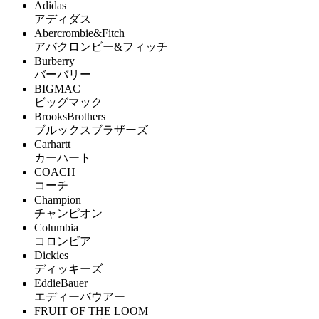
Adidas
アディダス
Abercrombie&Fitch
アバクロンビー&フィッチ
Burberry
バーバリー
BIGMAC
ビッグマック
BrooksBrothers
ブルックスブラザーズ
Carhartt
カーハート
COACH
コーチ
Champion
チャンピオン
Columbia
コロンビア
Dickies
ディッキーズ
EddieBauer
エディーバウアー
FRUIT OF THE LOOM