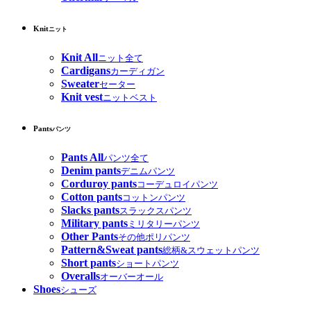
Knit
ニット
Knit All
ニット全て
Cardigans
カーディガン
Sweater
セーター
Knit vest
ニットベスト
Pants
パンツ
Pants All
パンツ全て
Denim pants
デニムパンツ
Corduroy pants
コーデュロイパンツ
Cotton pants
コットンパンツ
Slacks pants
スラックスパンツ
Military pants
ミリタリーパンツ
Other Pants
その他ポリパンツ
Pattern&Sweat pants
総柄&スウェットパンツ
Short pants
ショートパンツ
Overalls
オーバーオール
Shoes
シューズ