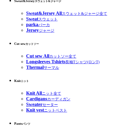
Sweat&Jersey
スウェット&ジャージ
Sweat&Jersey All
スウェット&ジャージ全て
Sweat
スウェット
parka
パーカ
Jersey
ジャージ
Cut sew
カットソー
Cut sew All
カットソー全て
Longsleeves Tshirts
長袖Tシャツ(ロンT)
Thermal
サーマル
Knit
ニット
Knit All
ニット全て
Cardigans
カーディガン
Sweater
セーター
Knit vest
ニットベスト
Pants
パンツ