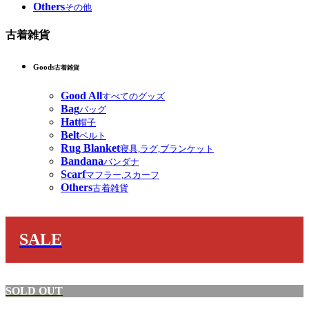
Others
その他
古着雑貨
Goods
古着雑貨
Good All
すべてのグッズ
Bag
バッグ
Hat
帽子
Belt
ベルト
Rug Blanket
寝具,ラグ,ブランケット
Bandana
バンダナ
Scarf
マフラー,スカーフ
Others
古着雑貨
SALE
SOLD OUT