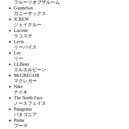
フルーツオブザルーム
GunneSax
ガニーサックス
JCREW
ジェイクルー
Lacoste
ラコステ
Levis
リーバイス
Lee
リー
LLBean
エルエルビーン
McGREGOR
マクレガー
Nike
ナイキ
The North Face
ノースフェイス
Patagonia
パタゴニア
Puma
プーマ