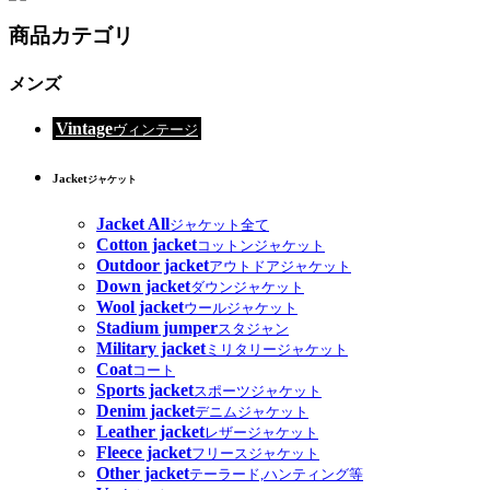
商品カテゴリ
メンズ
Vintage
ヴィンテージ
Jacket
ジャケット
Jacket All
ジャケット全て
Cotton jacket
コットンジャケット
Outdoor jacket
アウトドアジャケット
Down jacket
ダウンジャケット
Wool jacket
ウールジャケット
Stadium jumper
スタジャン
Military jacket
ミリタリージャケット
Coat
コート
Sports jacket
スポーツジャケット
Denim jacket
デニムジャケット
Leather jacket
レザージャケット
Fleece jacket
フリースジャケット
Other jacket
テーラード,ハンティング等