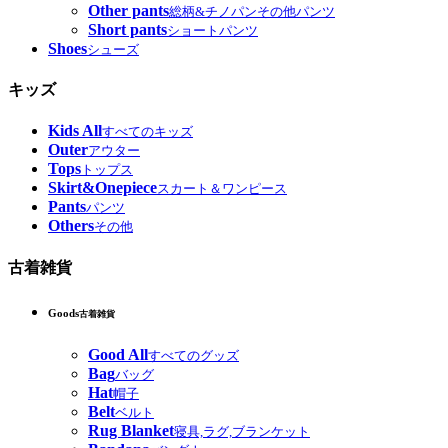
Other pants
総柄&チノパンその他パンツ
Short pants
ショートパンツ
Shoes
シューズ
キッズ
Kids All
すべてのキッズ
Outer
アウター
Tops
トップス
Skirt&Onepiece
スカート＆ワンピース
Pants
パンツ
Others
その他
古着雑貨
Goods
古着雑貨
Good All
すべてのグッズ
Bag
バッグ
Hat
帽子
Belt
ベルト
Rug Blanket
寝具,ラグ,ブランケット