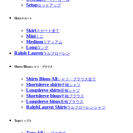
Setup
セットアップ
Skirt
スカート
Skirt
スカート全て
Mini
ミニ
Medium
ミディアム
Long
ロング
Ralph Lauren
ラルフローレン
Shirts Blous
シャツ・ブラウス
Shirts Blous All
シャツ・ブラウス全て
Shortsleeve shirts
半袖シャツ
Longsleeve shirts
長袖シャツ
Shortsleeve blous
半袖ブラウス
Longsleeve blous
長袖ブラウス
RalphLauren Shirts
ラルフローレンシャツ
Tops
トップス
Tops All