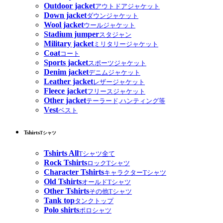
Outdoor jacket
アウトドアジャケット
Down jacket
ダウンジャケット
Wool jacket
ウールジャケット
Stadium jumper
スタジャン
Military jacket
ミリタリージャケット
Coat
コート
Sports jacket
スポーツジャケット
Denim jacket
デニムジャケット
Leather jacket
レザージャケット
Fleece jacket
フリースジャケット
Other jacket
テーラード,ハンティング等
Vest
ベスト
Tshirts
Tシャツ
Tshirts All
Tシャツ全て
Rock Tshirts
ロックTシャツ
Character Tshirts
キャラクターTシャツ
Old Tshirts
オールドTシャツ
Other Tshirts
その他Tシャツ
Tank top
タンクトップ
Polo shirts
ポロシャツ