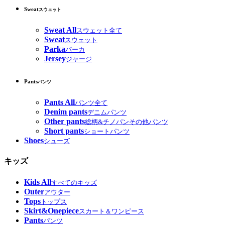
Sweat
スウェット
Sweat All
スウェット全て
Sweat
スウェット
Parka
パーカ
Jersey
ジャージ
Pants
パンツ
Pants All
パンツ全て
Denim pants
デニムパンツ
Other pants
総柄&チノパンその他パンツ
Short pants
ショートパンツ
Shoes
シューズ
キッズ
Kids All
すべてのキッズ
Outer
アウター
Tops
トップス
Skirt&Onepiece
スカート＆ワンピース
Pants
パンツ