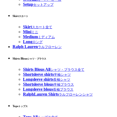
Setup
セットアップ
Skirt
スカート
Skirt
スカート全て
Mini
ミニ
Medium
ミディアム
Long
ロング
Ralph Lauren
ラルフローレン
Shirts Blous
シャツ・ブラウス
Shirts Blous All
シャツ・ブラウス全て
Shortsleeve shirts
半袖シャツ
Longsleeve shirts
長袖シャツ
Shortsleeve blous
半袖ブラウス
Longsleeve blous
長袖ブラウス
RalphLauren Shirts
ラルフローレンシャツ
Tops
トップス
Tops All