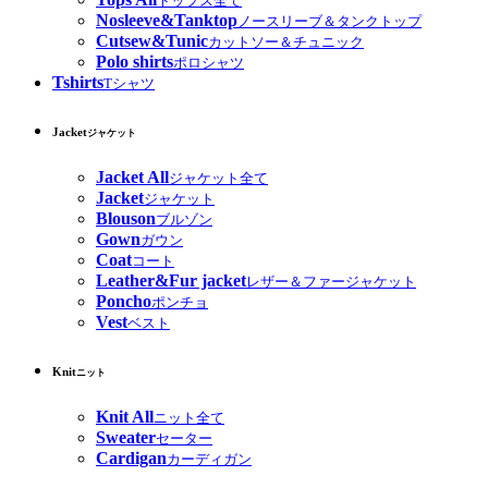
トップス全て
Nosleeve&Tanktop
ノースリーブ＆タンクトップ
Cutsew&Tunic
カットソー＆チュニック
Polo shirts
ポロシャツ
Tshirts
Tシャツ
Jacket
ジャケット
Jacket All
ジャケット全て
Jacket
ジャケット
Blouson
ブルゾン
Gown
ガウン
Coat
コート
Leather&Fur jacket
レザー＆ファージャケット
Poncho
ポンチョ
Vest
ベスト
Knit
ニット
Knit All
ニット全て
Sweater
セーター
Cardigan
カーディガン