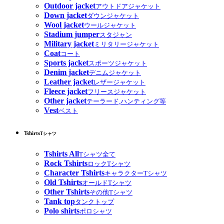
Outdoor jacket
アウトドアジャケット
Down jacket
ダウンジャケット
Wool jacket
ウールジャケット
Stadium jumper
スタジャン
Military jacket
ミリタリージャケット
Coat
コート
Sports jacket
スポーツジャケット
Denim jacket
デニムジャケット
Leather jacket
レザージャケット
Fleece jacket
フリースジャケット
Other jacket
テーラード,ハンティング等
Vest
ベスト
Tshirts
Tシャツ
Tshirts All
Tシャツ全て
Rock Tshirts
ロックTシャツ
Character Tshirts
キャラクターTシャツ
Old Tshirts
オールドTシャツ
Other Tshirts
その他Tシャツ
Tank top
タンクトップ
Polo shirts
ポロシャツ