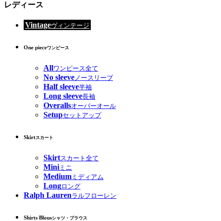
レディース
Vintage
ヴィンテージ
One piece
ワンピース
All
ワンピース全て
No sleeve
ノースリーブ
Half sleeve
半袖
Long sleeve
長袖
Overalls
オーバーオール
Setup
セットアップ
Skirt
スカート
Skirt
スカート全て
Mini
ミニ
Medium
ミディアム
Long
ロング
Ralph Lauren
ラルフローレン
Shirts Blous
シャツ・ブラウス