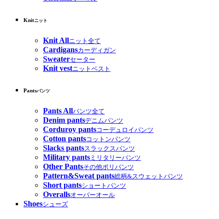
Knit
ニット
Knit All
ニット全て
Cardigans
カーディガン
Sweater
セーター
Knit vest
ニットベスト
Pants
パンツ
Pants All
パンツ全て
Denim pants
デニムパンツ
Corduroy pants
コーデュロイパンツ
Cotton pants
コットンパンツ
Slacks pants
スラックスパンツ
Military pants
ミリタリーパンツ
Other Pants
その他ポリパンツ
Pattern&Sweat pants
総柄&スウェットパンツ
Short pants
ショートパンツ
Overalls
オーバーオール
Shoes
シューズ