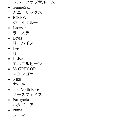
フルーツオブザルーム
GunneSax
ガニーサックス
JCREW
ジェイクルー
Lacoste
ラコステ
Levis
リーバイス
Lee
リー
LLBean
エルエルビーン
McGREGOR
マクレガー
Nike
ナイキ
The North Face
ノースフェイス
Patagonia
パタゴニア
Puma
プーマ