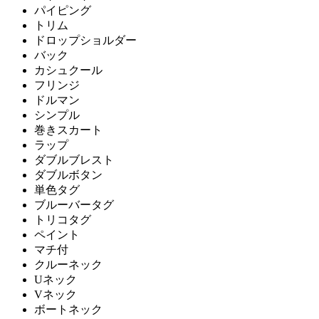
パイピング
トリム
ドロップショルダー
バック
カシュクール
フリンジ
ドルマン
シンプル
巻きスカート
ラップ
ダブルブレスト
ダブルボタン
単色タグ
ブルーバータグ
トリコタグ
ペイント
マチ付
クルーネック
Uネック
Vネック
ボートネック