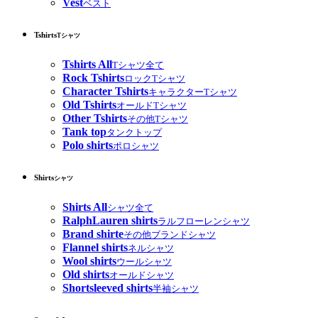
Vest
ベスト
Tshirts
Tシャツ
Tshirts All
Tシャツ全て
Rock Tshirts
ロックTシャツ
Character Tshirts
キャラクターTシャツ
Old Tshirts
オールドTシャツ
Other Tshirts
その他Tシャツ
Tank top
タンクトップ
Polo shirts
ポロシャツ
Shirts
シャツ
Shirts All
シャツ全て
RalphLauren shirts
ラルフローレンシャツ
Brand shirte
その他ブランドシャツ
Flannel shirts
ネルシャツ
Wool shirts
ウールシャツ
Old shirts
オールドシャツ
Shortsleeved shirts
半袖シャツ