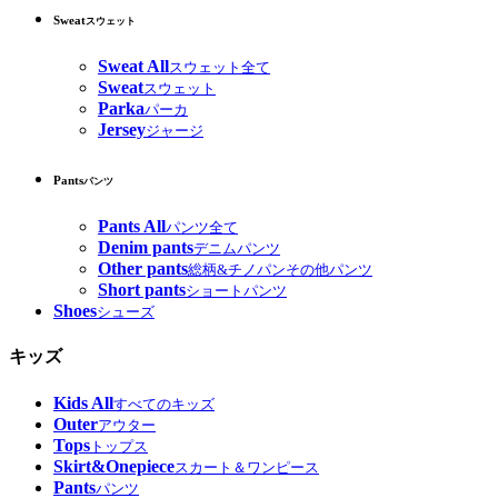
Sweat
スウェット
Sweat All
スウェット全て
Sweat
スウェット
Parka
パーカ
Jersey
ジャージ
Pants
パンツ
Pants All
パンツ全て
Denim pants
デニムパンツ
Other pants
総柄&チノパンその他パンツ
Short pants
ショートパンツ
Shoes
シューズ
キッズ
Kids All
すべてのキッズ
Outer
アウター
Tops
トップス
Skirt&Onepiece
スカート＆ワンピース
Pants
パンツ