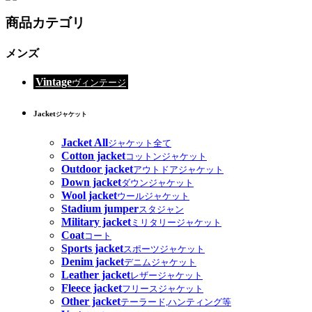
商品カテゴリ
メンズ
Vintage
ヴィンテージ
Jacket
ジャケット
Jacket All
ジャケット全て
Cotton jacket
コットンジャケット
Outdoor jacket
アウトドアジャケット
Down jacket
ダウンジャケット
Wool jacket
ウールジャケット
Stadium jumper
スタジャン
Military jacket
ミリタリージャケット
Coat
コート
Sports jacket
スポーツジャケット
Denim jacket
デニムジャケット
Leather jacket
レザージャケット
Fleece jacket
フリースジャケット
Other jacket
テーラード,ハンティング等