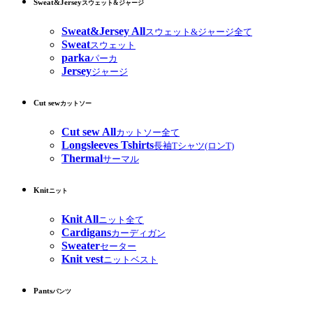
Sweat&Jersey
スウェット&ジャージ
Sweat&Jersey All
スウェット&ジャージ全て
Sweat
スウェット
parka
パーカ
Jersey
ジャージ
Cut sew
カットソー
Cut sew All
カットソー全て
Longsleeves Tshirts
長袖Tシャツ(ロンT)
Thermal
サーマル
Knit
ニット
Knit All
ニット全て
Cardigans
カーディガン
Sweater
セーター
Knit vest
ニットベスト
Pants
パンツ