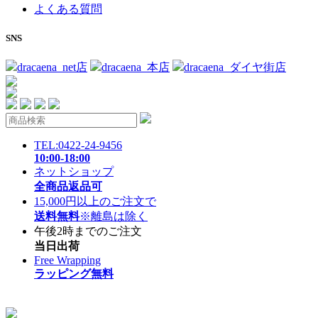
よくある質問
SNS
dracaena_net店
dracaena_本店
dracaena_ダイヤ街店
TEL:0422-24-9456
10:00-18:00
ネットショップ
全商品返品可
15,000円以上のご注文で
送料無料
※離島は除く
午後2時までのご注文
当日出荷
Free Wrapping
ラッピング無料