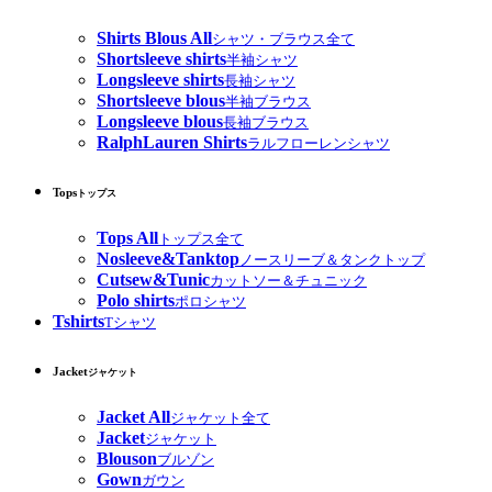
Shirts Blous All
シャツ・ブラウス全て
Shortsleeve shirts
半袖シャツ
Longsleeve shirts
長袖シャツ
Shortsleeve blous
半袖ブラウス
Longsleeve blous
長袖ブラウス
RalphLauren Shirts
ラルフローレンシャツ
Tops
トップス
Tops All
トップス全て
Nosleeve&Tanktop
ノースリーブ＆タンクトップ
Cutsew&Tunic
カットソー＆チュニック
Polo shirts
ポロシャツ
Tshirts
Tシャツ
Jacket
ジャケット
Jacket All
ジャケット全て
Jacket
ジャケット
Blouson
ブルゾン
Gown
ガウン