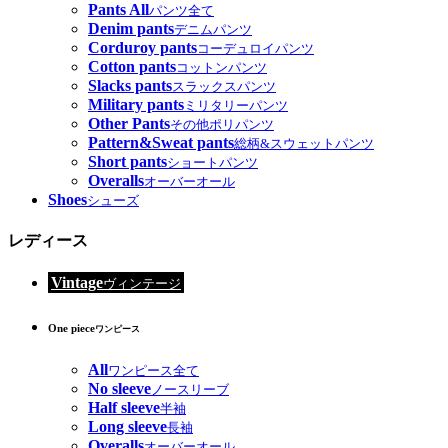
Pants All
パンツ全て
Denim pants
デニムパンツ
Corduroy pants
コーデュロイパンツ
Cotton pants
コットンパンツ
Slacks pants
スラックスパンツ
Military pants
ミリタリーパンツ
Other Pants
その他ポリパンツ
Pattern&Sweat pants
総柄&スウェットパンツ
Short pants
ショートパンツ
Overalls
オーバーオール
Shoes
シューズ
レディース
Vintage
ヴィンテージ
One piece
ワンピース
All
ワンピース全て
No sleeve
ノースリーブ
Half sleeve
半袖
Long sleeve
長袖
Overalls
オーバーオール