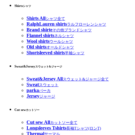
Shirts
シャツ
Shirts All
シャツ全て
RalphLauren shirts
ラルフローレンシャツ
Brand shirte
その他ブランドシャツ
Flannel shirts
ネルシャツ
Wool shirts
ウールシャツ
Old shirts
オールドシャツ
Shortsleeved shirts
半袖シャツ
Sweat&Jersey
スウェット&ジャージ
Sweat&Jersey All
スウェット&ジャージ全て
Sweat
スウェット
parka
パーカ
Jersey
ジャージ
Cut sew
カットソー
Cut sew All
カットソー全て
Longsleeves Tshirts
長袖Tシャツ(ロンT)
Thermal
サーマル