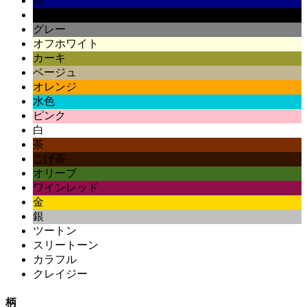
紺
黒
グレー
オフホワイト
カーキ
ベージュ
オレンジ
水色
ピンク
白
茶
こげ茶
オリーブ
ワインレッド
金
銀
ツートン
スリートーン
カラフル
クレイジー
柄