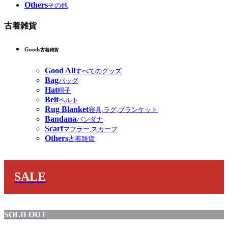
Others
その他
古着雑貨
Goods
古着雑貨
Good All
すべてのグッズ
Bag
バッグ
Hat
帽子
Belt
ベルト
Rug Blanket
寝具,ラグ,ブランケット
Bandana
バンダナ
Scarf
マフラー,スカーフ
Others
古着雑貨
SALE
SOLD OUT