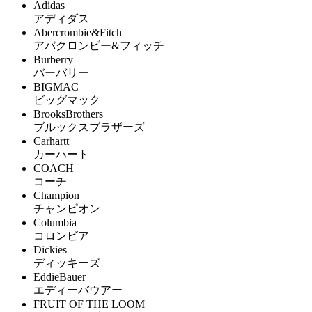
Adidas
アディダス
Abercrombie&Fitch
アバクロンビー&フィッチ
Burberry
バーバリー
BIGMAC
ビッグマック
BrooksBrothers
ブルックスブラザーズ
Carhartt
カーハート
COACH
コーチ
Champion
チャンピオン
Columbia
コロンビア
Dickies
ディッキーズ
EddieBauer
エディーバウアー
FRUIT OF THE LOOM