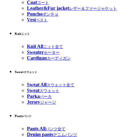
Coat
コート
Leather&Fur jacket
レザー＆ファージャケット
Poncho
ポンチョ
Vest
ベスト
Knit
ニット
Knit All
ニット全て
Sweater
セーター
Cardigan
カーディガン
Sweat
スウェット
Sweat All
スウェット全て
Sweat
スウェット
Parka
パーカ
Jersey
ジャージ
Pants
パンツ
Pants All
パンツ全て
Denim pants
デニムパンツ