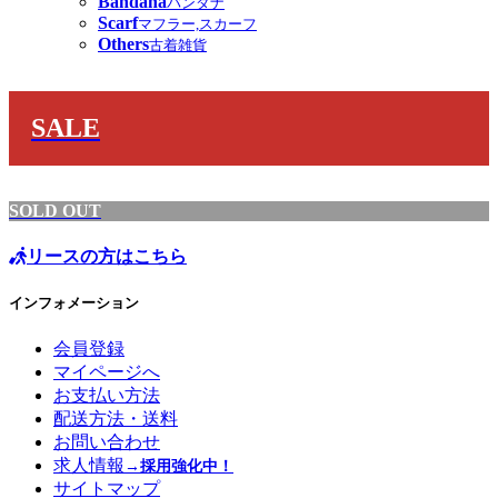
Bandana
バンダナ
Scarf
マフラー,スカーフ
Others
古着雑貨
SALE
SOLD OUT
リースの方はこちら
インフォメーション
会員登録
マイページへ
お支払い方法
配送方法・送料
お問い合わせ
求人情報
→採用強化中！
サイトマップ