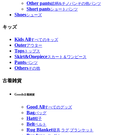
Other pants
総柄&チノパンその他パンツ
Short pants
ショートパンツ
Shoes
シューズ
キッズ
Kids All
すべてのキッズ
Outer
アウター
Tops
トップス
Skirt&Onepiece
スカート＆ワンピース
Pants
パンツ
Others
その他
古着雑貨
Goods
古着雑貨
Good All
すべてのグッズ
Bag
バッグ
Hat
帽子
Belt
ベルト
Rug Blanket
寝具,ラグ,ブランケット