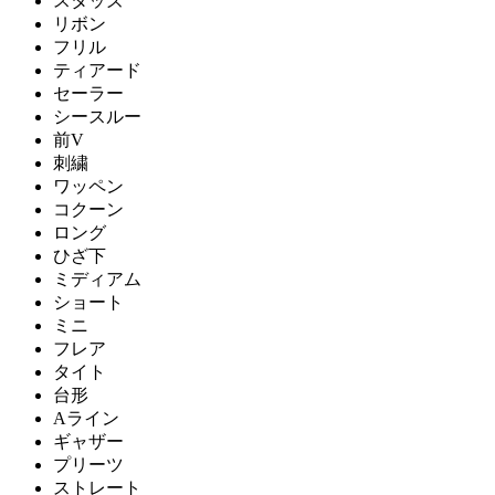
スタッズ
リボン
フリル
ティアード
セーラー
シースルー
前V
刺繍
ワッペン
コクーン
ロング
ひざ下
ミディアム
ショート
ミニ
フレア
タイト
台形
Aライン
ギャザー
プリーツ
ストレート