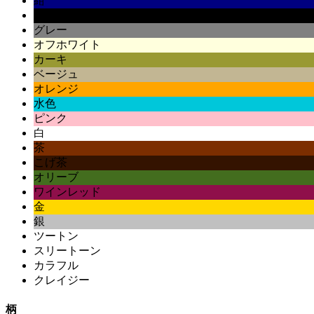
紺
黒
グレー
オフホワイト
カーキ
ベージュ
オレンジ
水色
ピンク
白
茶
こげ茶
オリーブ
ワインレッド
金
銀
ツートン
スリートーン
カラフル
クレイジー
柄