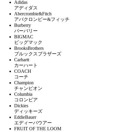
Adidas
アディダス
Abercrombie&Fitch
アバクロンビー&フィッチ
Burberry
バーバリー
BIGMAC
ビッグマック
BrooksBrothers
ブルックスブラザーズ
Carhartt
カーハート
COACH
コーチ
Champion
チャンピオン
Columbia
コロンビア
Dickies
ディッキーズ
EddieBauer
エディーバウアー
FRUIT OF THE LOOM