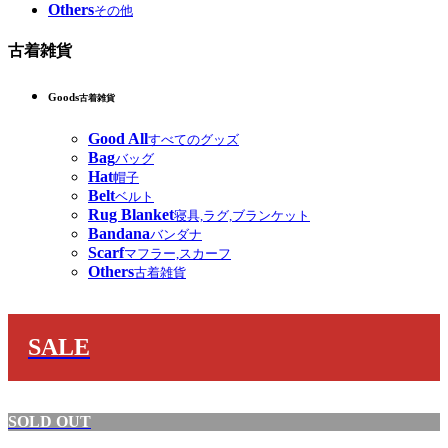
Others
その他
古着雑貨
Goods
古着雑貨
Good All
すべてのグッズ
Bag
バッグ
Hat
帽子
Belt
ベルト
Rug Blanket
寝具,ラグ,ブランケット
Bandana
バンダナ
Scarf
マフラー,スカーフ
Others
古着雑貨
SALE
SOLD OUT