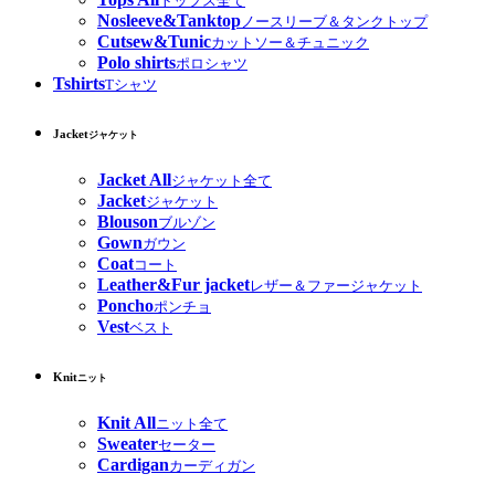
トップス全て
Nosleeve&Tanktop
ノースリーブ＆タンクトップ
Cutsew&Tunic
カットソー＆チュニック
Polo shirts
ポロシャツ
Tshirts
Tシャツ
Jacket
ジャケット
Jacket All
ジャケット全て
Jacket
ジャケット
Blouson
ブルゾン
Gown
ガウン
Coat
コート
Leather&Fur jacket
レザー＆ファージャケット
Poncho
ポンチョ
Vest
ベスト
Knit
ニット
Knit All
ニット全て
Sweater
セーター
Cardigan
カーディガン