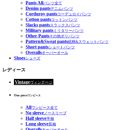
Pants All
パンツ全て
Denim pants
デニムパンツ
Corduroy pants
コーデュロイパンツ
Cotton pants
コットンパンツ
Slacks pants
スラックスパンツ
Military pants
ミリタリーパンツ
Other Pants
その他ポリパンツ
Pattern&Sweat pants
総柄&スウェットパンツ
Short pants
ショートパンツ
Overalls
オーバーオール
Shoes
シューズ
レディース
Vintage
ヴィンテージ
One piece
ワンピース
All
ワンピース全て
No sleeve
ノースリーブ
Half sleeve
半袖
Long sleeve
長袖
Overalls
オーバーオール