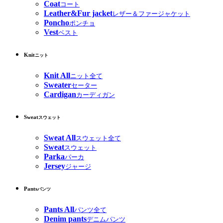
Coat
コート
Leather&Fur jacket
レザー＆ファージャケット
Poncho
ポンチョ
Vest
ベスト
Knit
ニット
Knit All
ニット全て
Sweater
セーター
Cardigan
カーディガン
Sweat
スウェット
Sweat All
スウェット全て
Sweat
スウェット
Parka
パーカ
Jersey
ジャージ
Pants
パンツ
Pants All
パンツ全て
Denim pants
デニムパンツ