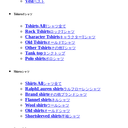
Vest
ベスト
Tshirts
Tシャツ
Tshirts All
Tシャツ全て
Rock Tshirts
ロックTシャツ
Character Tshirts
キャラクターTシャツ
Old Tshirts
オールドTシャツ
Other Tshirts
その他Tシャツ
Tank top
タンクトップ
Polo shirts
ポロシャツ
Shirts
シャツ
Shirts All
シャツ全て
RalphLauren shirts
ラルフローレンシャツ
Brand shirte
その他ブランドシャツ
Flannel shirts
ネルシャツ
Wool shirts
ウールシャツ
Old shirts
オールドシャツ
Shortsleeved shirts
半袖シャツ