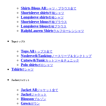
Shirts Blous All
シャツ・ブラウス全て
Shortsleeve shirts
半袖シャツ
Longsleeve shirts
長袖シャツ
Shortsleeve blous
半袖ブラウス
Longsleeve blous
長袖ブラウス
RalphLauren Shirts
ラルフローレンシャツ
Tops
トップス
Tops All
トップス全て
Nosleeve&Tanktop
ノースリーブ＆タンクトップ
Cutsew&Tunic
カットソー＆チュニック
Polo shirts
ポロシャツ
Tshirts
Tシャツ
Jacket
ジャケット
Jacket All
ジャケット全て
Jacket
ジャケット
Blouson
ブルゾン
Gown
ガウン