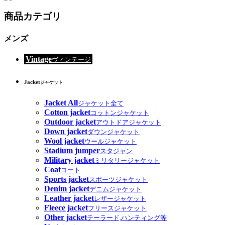
商品カテゴリ
メンズ
Vintage
ヴィンテージ
Jacket
ジャケット
Jacket All
ジャケット全て
Cotton jacket
コットンジャケット
Outdoor jacket
アウトドアジャケット
Down jacket
ダウンジャケット
Wool jacket
ウールジャケット
Stadium jumper
スタジャン
Military jacket
ミリタリージャケット
Coat
コート
Sports jacket
スポーツジャケット
Denim jacket
デニムジャケット
Leather jacket
レザージャケット
Fleece jacket
フリースジャケット
Other jacket
テーラード,ハンティング等