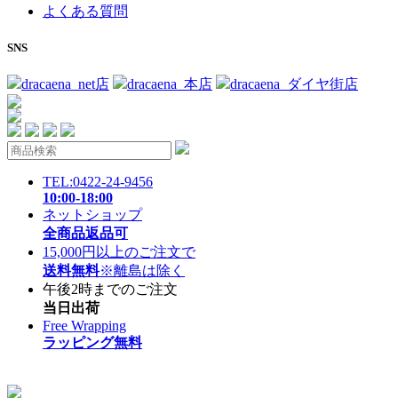
よくある質問
SNS
dracaena_net店
dracaena_本店
dracaena_ダイヤ街店
TEL:0422-24-9456
10:00-18:00
ネットショップ
全商品返品可
15,000円以上のご注文で
送料無料
※離島は除く
午後2時までのご注文
当日出荷
Free Wrapping
ラッピング無料