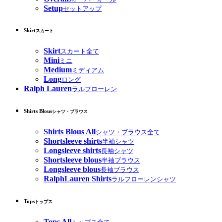
Setup
セットアップ
Skirt
スカート
Skirt
スカート全て
Mini
ミニ
Medium
ミディアム
Long
ロング
Ralph Lauren
ラルフローレン
Shirts Blous
シャツ・ブラウス
Shirts Blous All
シャツ・ブラウス全て
Shortsleeve shirts
半袖シャツ
Longsleeve shirts
長袖シャツ
Shortsleeve blous
半袖ブラウス
Longsleeve blous
長袖ブラウス
RalphLauren Shirts
ラルフローレンシャツ
Tops
トップス
Tops All