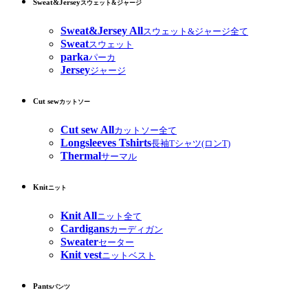
Sweat&Jersey
スウェット&ジャージ
Sweat&Jersey All
スウェット&ジャージ全て
Sweat
スウェット
parka
パーカ
Jersey
ジャージ
Cut sew
カットソー
Cut sew All
カットソー全て
Longsleeves Tshirts
長袖Tシャツ(ロンT)
Thermal
サーマル
Knit
ニット
Knit All
ニット全て
Cardigans
カーディガン
Sweater
セーター
Knit vest
ニットベスト
Pants
パンツ