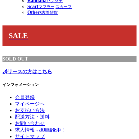
Bandana
バンダナ
Scarf
マフラー,スカーフ
Others
古着雑貨
SALE
SOLD OUT
リースの方はこちら
インフォメーション
会員登録
マイページへ
お支払い方法
配送方法・送料
お問い合わせ
求人情報
→採用強化中！
サイトマップ