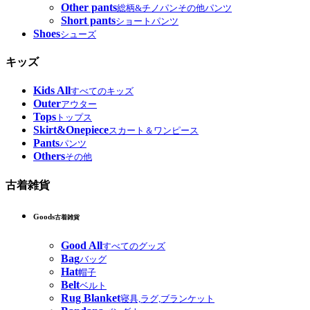
Other pants
総柄&チノパンその他パンツ
Short pants
ショートパンツ
Shoes
シューズ
キッズ
Kids All
すべてのキッズ
Outer
アウター
Tops
トップス
Skirt&Onepiece
スカート＆ワンピース
Pants
パンツ
Others
その他
古着雑貨
Goods
古着雑貨
Good All
すべてのグッズ
Bag
バッグ
Hat
帽子
Belt
ベルト
Rug Blanket
寝具,ラグ,ブランケット