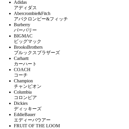
Adidas
アディダス
Abercrombie&Fitch
アバクロンビー&フィッチ
Burberry
バーバリー
BIGMAC
ビッグマック
BrooksBrothers
ブルックスブラザーズ
Carhartt
カーハート
COACH
コーチ
Champion
チャンピオン
Columbia
コロンビア
Dickies
ディッキーズ
EddieBauer
エディーバウアー
FRUIT OF THE LOOM