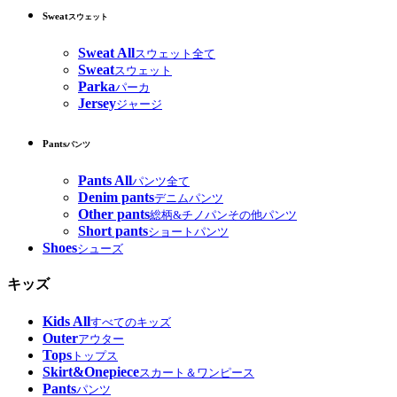
Sweat
スウェット
Sweat All
スウェット全て
Sweat
スウェット
Parka
パーカ
Jersey
ジャージ
Pants
パンツ
Pants All
パンツ全て
Denim pants
デニムパンツ
Other pants
総柄&チノパンその他パンツ
Short pants
ショートパンツ
Shoes
シューズ
キッズ
Kids All
すべてのキッズ
Outer
アウター
Tops
トップス
Skirt&Onepiece
スカート＆ワンピース
Pants
パンツ