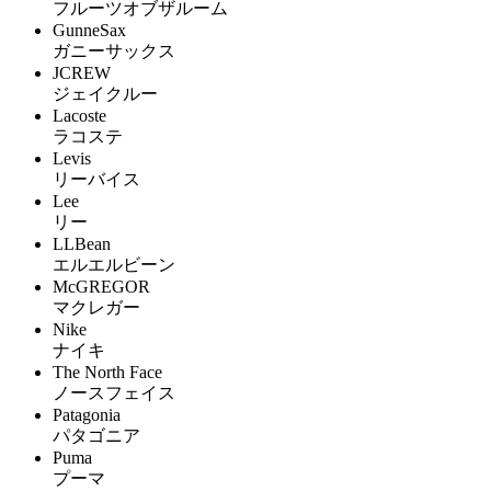
フルーツオブザルーム
GunneSax
ガニーサックス
JCREW
ジェイクルー
Lacoste
ラコステ
Levis
リーバイス
Lee
リー
LLBean
エルエルビーン
McGREGOR
マクレガー
Nike
ナイキ
The North Face
ノースフェイス
Patagonia
パタゴニア
Puma
プーマ