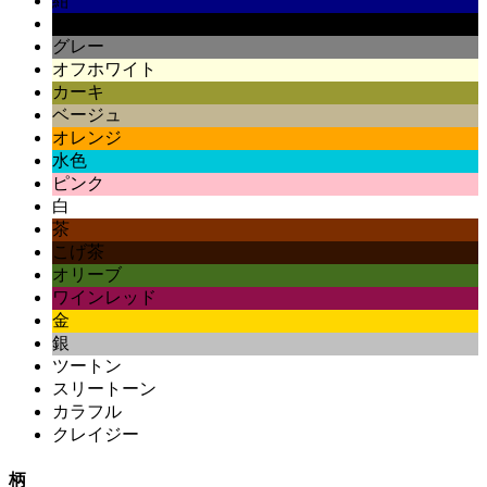
紺
黒
グレー
オフホワイト
カーキ
ベージュ
オレンジ
水色
ピンク
白
茶
こげ茶
オリーブ
ワインレッド
金
銀
ツートン
スリートーン
カラフル
クレイジー
柄