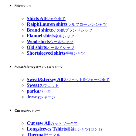
Shirts
シャツ
Shirts All
シャツ全て
RalphLauren shirts
ラルフローレンシャツ
Brand shirte
その他ブランドシャツ
Flannel shirts
ネルシャツ
Wool shirts
ウールシャツ
Old shirts
オールドシャツ
Shortsleeved shirts
半袖シャツ
Sweat&Jersey
スウェット&ジャージ
Sweat&Jersey All
スウェット&ジャージ全て
Sweat
スウェット
parka
パーカ
Jersey
ジャージ
Cut sew
カットソー
Cut sew All
カットソー全て
Longsleeves Tshirts
長袖Tシャツ(ロンT)
Thermal
サーマル