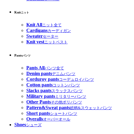
Knit
ニット
Knit All
ニット全て
Cardigans
カーディガン
Sweater
セーター
Knit vest
ニットベスト
Pants
パンツ
Pants All
パンツ全て
Denim pants
デニムパンツ
Corduroy pants
コーデュロイパンツ
Cotton pants
コットンパンツ
Slacks pants
スラックスパンツ
Military pants
ミリタリーパンツ
Other Pants
その他ポリパンツ
Pattern&Sweat pants
総柄&スウェットパンツ
Short pants
ショートパンツ
Overalls
オーバーオール
Shoes
シューズ