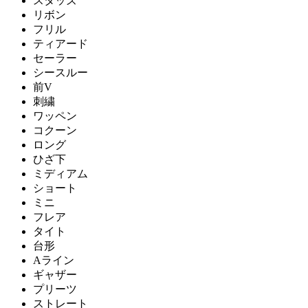
スタッズ
リボン
フリル
ティアード
セーラー
シースルー
前V
刺繍
ワッペン
コクーン
ロング
ひざ下
ミディアム
ショート
ミニ
フレア
タイト
台形
Aライン
ギャザー
プリーツ
ストレート