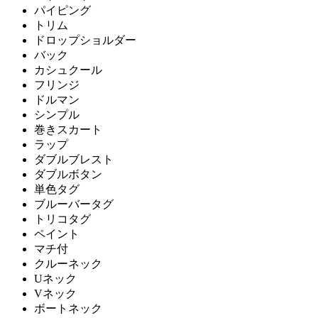
パイピング
トリム
ドロップショルダー
バック
カシュクール
フリンジ
ドルマン
シンプル
巻きスカート
ラップ
ダブルブレスト
ダブルボタン
単色タグ
ブルーバータグ
トリコタグ
ペイント
マチ付
クルーネック
Uネック
Vネック
ボートネック