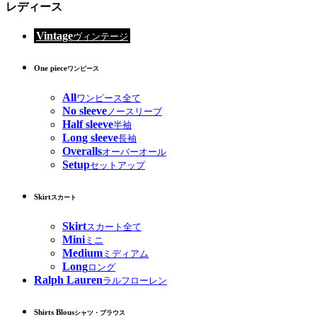
レディース
Vintage
ヴィンテージ
One piece
ワンピース
All
ワンピース全て
No sleeve
ノースリーブ
Half sleeve
半袖
Long sleeve
長袖
Overalls
オーバーオール
Setup
セットアップ
Skirt
スカート
Skirt
スカート全て
Mini
ミニ
Medium
ミディアム
Long
ロング
Ralph Lauren
ラルフローレン
Shirts Blous
シャツ・ブラウス