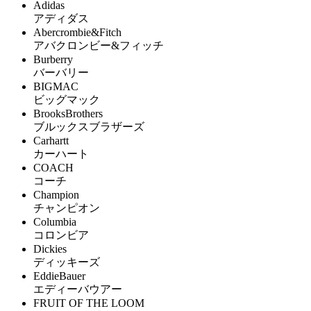
Adidas
アディダス
Abercrombie&Fitch
アバクロンビー&フィッチ
Burberry
バーバリー
BIGMAC
ビッグマック
BrooksBrothers
ブルックスブラザーズ
Carhartt
カーハート
COACH
コーチ
Champion
チャンピオン
Columbia
コロンビア
Dickies
ディッキーズ
EddieBauer
エディーバウアー
FRUIT OF THE LOOM