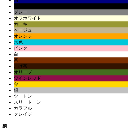
紺
黒
グレー
オフホワイト
カーキ
ベージュ
オレンジ
水色
ピンク
白
茶
こげ茶
オリーブ
ワインレッド
金
銀
ツートン
スリートーン
カラフル
クレイジー
柄