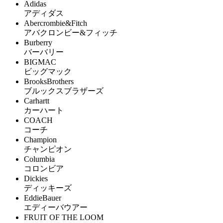
Adidas
アディダス
Abercrombie&Fitch
アバクロンビー&フィッチ
Burberry
バーバリー
BIGMAC
ビッグマック
BrooksBrothers
ブルックスブラザーズ
Carhartt
カーハート
COACH
コーチ
Champion
チャンピオン
Columbia
コロンビア
Dickies
ディッキーズ
EddieBauer
エディーバウアー
FRUIT OF THE LOOM