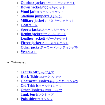
Outdoor jacket
アウトドアジャケット
Down jacket
ダウンジャケット
Wool jacket
ウールジャケット
Stadium jumper
スタジャン
Military jacket
ミリタリージャケット
Coat
コート
Sports jacket
スポーツジャケット
Denim jacket
デニムジャケット
Leather jacket
レザージャケット
Fleece jacket
フリースジャケット
Other jacket
テーラード,ハンティング等
Vest
ベスト
Tshirts
Tシャツ
Tshirts All
Tシャツ全て
Rock Tshirts
ロックTシャツ
Character Tshirts
キャラクターTシャツ
Old Tshirts
オールドTシャツ
Other Tshirts
その他Tシャツ
Tank top
タンクトップ
Polo shirts
ポロシャツ