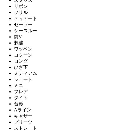
スタッズ
リボン
フリル
ティアード
セーラー
シースルー
前V
刺繍
ワッペン
コクーン
ロング
ひざ下
ミディアム
ショート
ミニ
フレア
タイト
台形
Aライン
ギャザー
プリーツ
ストレート