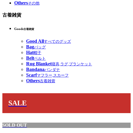
Others
その他
古着雑貨
Goods
古着雑貨
Good All
すべてのグッズ
Bag
バッグ
Hat
帽子
Belt
ベルト
Rug Blanket
寝具,ラグ,ブランケット
Bandana
バンダナ
Scarf
マフラー,スカーフ
Others
古着雑貨
SALE
SOLD OUT