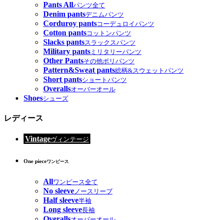
Pants All
パンツ全て
Denim pants
デニムパンツ
Corduroy pants
コーデュロイパンツ
Cotton pants
コットンパンツ
Slacks pants
スラックスパンツ
Military pants
ミリタリーパンツ
Other Pants
その他ポリパンツ
Pattern&Sweat pants
総柄&スウェットパンツ
Short pants
ショートパンツ
Overalls
オーバーオール
Shoes
シューズ
レディース
Vintage
ヴィンテージ
One piece
ワンピース
All
ワンピース全て
No sleeve
ノースリーブ
Half sleeve
半袖
Long sleeve
長袖
Overalls
オーバーオール