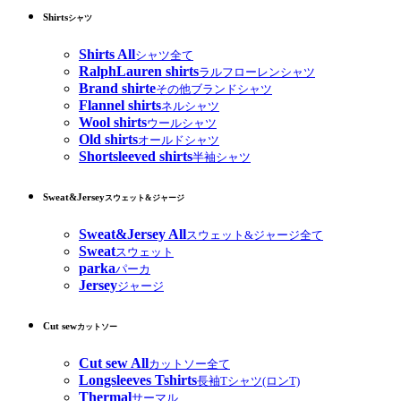
Shirts
シャツ
Shirts All
シャツ全て
RalphLauren shirts
ラルフローレンシャツ
Brand shirte
その他ブランドシャツ
Flannel shirts
ネルシャツ
Wool shirts
ウールシャツ
Old shirts
オールドシャツ
Shortsleeved shirts
半袖シャツ
Sweat&Jersey
スウェット&ジャージ
Sweat&Jersey All
スウェット&ジャージ全て
Sweat
スウェット
parka
パーカ
Jersey
ジャージ
Cut sew
カットソー
Cut sew All
カットソー全て
Longsleeves Tshirts
長袖Tシャツ(ロンT)
Thermal
サーマル