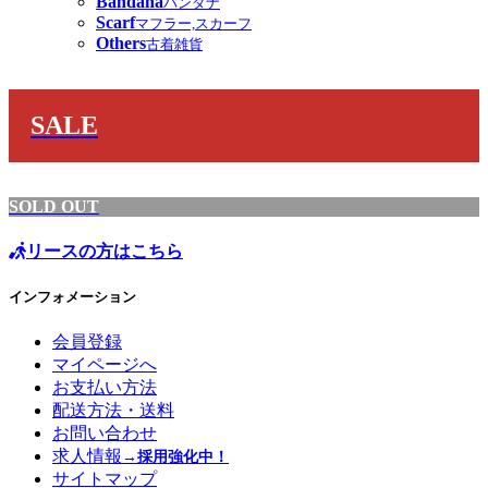
Bandana
バンダナ
Scarf
マフラー,スカーフ
Others
古着雑貨
SALE
SOLD OUT
リースの方はこちら
インフォメーション
会員登録
マイページへ
お支払い方法
配送方法・送料
お問い合わせ
求人情報
→採用強化中！
サイトマップ