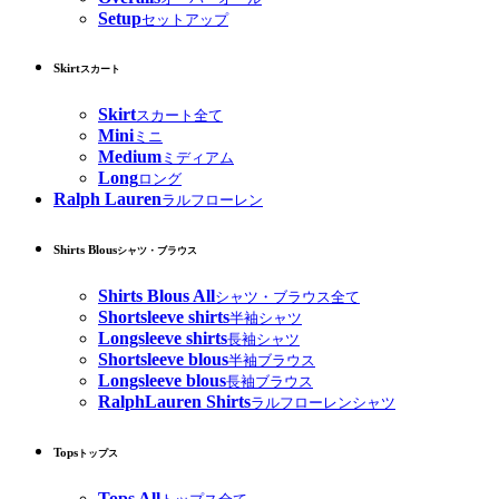
Setup
セットアップ
Skirt
スカート
Skirt
スカート全て
Mini
ミニ
Medium
ミディアム
Long
ロング
Ralph Lauren
ラルフローレン
Shirts Blous
シャツ・ブラウス
Shirts Blous All
シャツ・ブラウス全て
Shortsleeve shirts
半袖シャツ
Longsleeve shirts
長袖シャツ
Shortsleeve blous
半袖ブラウス
Longsleeve blous
長袖ブラウス
RalphLauren Shirts
ラルフローレンシャツ
Tops
トップス
Tops All