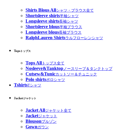
Shirts Blous All
シャツ・ブラウス全て
Shortsleeve shirts
半袖シャツ
Longsleeve shirts
長袖シャツ
Shortsleeve blous
半袖ブラウス
Longsleeve blous
長袖ブラウス
RalphLauren Shirts
ラルフローレンシャツ
Tops
トップス
Tops All
トップス全て
Nosleeve&Tanktop
ノースリーブ＆タンクトップ
Cutsew&Tunic
カットソー＆チュニック
Polo shirts
ポロシャツ
Tshirts
Tシャツ
Jacket
ジャケット
Jacket All
ジャケット全て
Jacket
ジャケット
Blouson
ブルゾン
Gown
ガウン