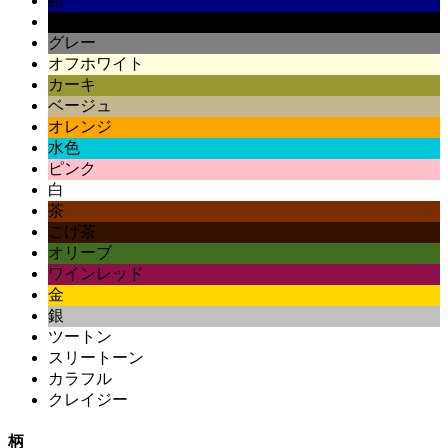
紺
黒
グレー
オフホワイト
カーキ
ベージュ
オレンジ
水色
ピンク
白
茶
こげ茶
オリーブ
ワインレッド
金
銀
ツートン
スリートーン
カラフル
クレイジー
柄