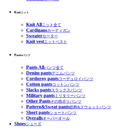
Knit
ニット
Knit All
ニット全て
Cardigans
カーディガン
Sweater
セーター
Knit vest
ニットベスト
Pants
パンツ
Pants All
パンツ全て
Denim pants
デニムパンツ
Corduroy pants
コーデュロイパンツ
Cotton pants
コットンパンツ
Slacks pants
スラックスパンツ
Military pants
ミリタリーパンツ
Other Pants
その他ポリパンツ
Pattern&Sweat pants
総柄&スウェットパンツ
Short pants
ショートパンツ
Overalls
オーバーオール
Shoes
シューズ