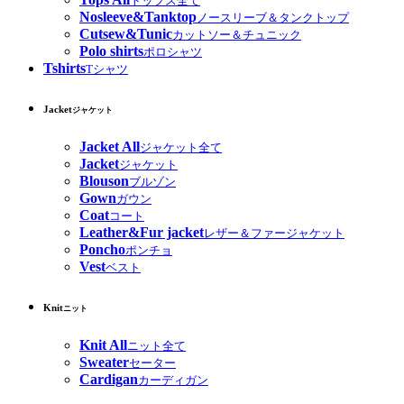
トップス全て
Nosleeve&Tanktop
ノースリーブ＆タンクトップ
Cutsew&Tunic
カットソー＆チュニック
Polo shirts
ポロシャツ
Tshirts
Tシャツ
Jacket
ジャケット
Jacket All
ジャケット全て
Jacket
ジャケット
Blouson
ブルゾン
Gown
ガウン
Coat
コート
Leather&Fur jacket
レザー＆ファージャケット
Poncho
ポンチョ
Vest
ベスト
Knit
ニット
Knit All
ニット全て
Sweater
セーター
Cardigan
カーディガン