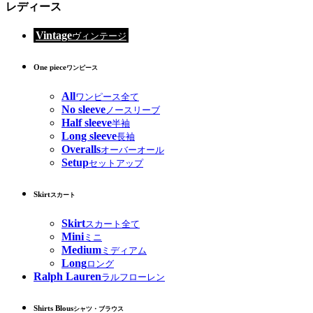
レディース
Vintage
ヴィンテージ
One piece
ワンピース
All
ワンピース全て
No sleeve
ノースリーブ
Half sleeve
半袖
Long sleeve
長袖
Overalls
オーバーオール
Setup
セットアップ
Skirt
スカート
Skirt
スカート全て
Mini
ミニ
Medium
ミディアム
Long
ロング
Ralph Lauren
ラルフローレン
Shirts Blous
シャツ・ブラウス