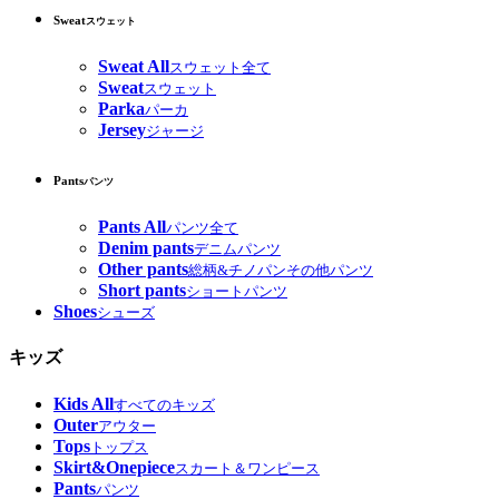
Sweat
スウェット
Sweat All
スウェット全て
Sweat
スウェット
Parka
パーカ
Jersey
ジャージ
Pants
パンツ
Pants All
パンツ全て
Denim pants
デニムパンツ
Other pants
総柄&チノパンその他パンツ
Short pants
ショートパンツ
Shoes
シューズ
キッズ
Kids All
すべてのキッズ
Outer
アウター
Tops
トップス
Skirt&Onepiece
スカート＆ワンピース
Pants
パンツ