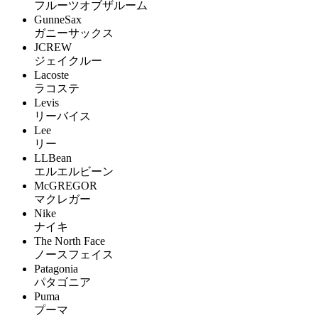
フルーツオブザルーム
GunneSax
ガニーサックス
JCREW
ジェイクルー
Lacoste
ラコステ
Levis
リーバイス
Lee
リー
LLBean
エルエルビーン
McGREGOR
マクレガー
Nike
ナイキ
The North Face
ノースフェイス
Patagonia
パタゴニア
Puma
プーマ