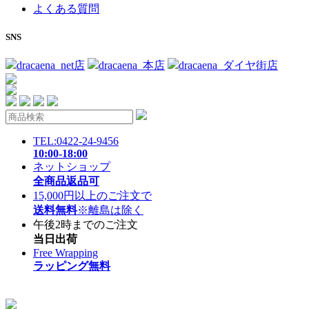
よくある質問
SNS
dracaena_net店
dracaena_本店
dracaena_ダイヤ街店
TEL:0422-24-9456
10:00-18:00
ネットショップ
全商品返品可
15,000円以上のご注文で
送料無料
※離島は除く
午後2時までのご注文
当日出荷
Free Wrapping
ラッピング無料