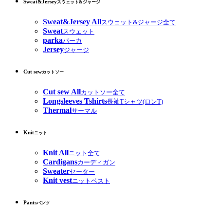
Sweat&Jersey
スウェット&ジャージ
Sweat&Jersey All
スウェット&ジャージ全て
Sweat
スウェット
parka
パーカ
Jersey
ジャージ
Cut sew
カットソー
Cut sew All
カットソー全て
Longsleeves Tshirts
長袖Tシャツ(ロンT)
Thermal
サーマル
Knit
ニット
Knit All
ニット全て
Cardigans
カーディガン
Sweater
セーター
Knit vest
ニットベスト
Pants
パンツ