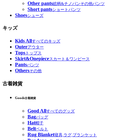
Other pants
総柄&チノパンその他パンツ
Short pants
ショートパンツ
Shoes
シューズ
キッズ
Kids All
すべてのキッズ
Outer
アウター
Tops
トップス
Skirt&Onepiece
スカート＆ワンピース
Pants
パンツ
Others
その他
古着雑貨
Goods
古着雑貨
Good All
すべてのグッズ
Bag
バッグ
Hat
帽子
Belt
ベルト
Rug Blanket
寝具,ラグ,ブランケット