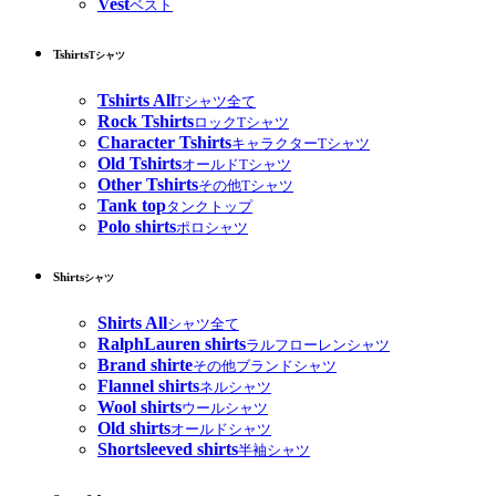
Vest
ベスト
Tshirts
Tシャツ
Tshirts All
Tシャツ全て
Rock Tshirts
ロックTシャツ
Character Tshirts
キャラクターTシャツ
Old Tshirts
オールドTシャツ
Other Tshirts
その他Tシャツ
Tank top
タンクトップ
Polo shirts
ポロシャツ
Shirts
シャツ
Shirts All
シャツ全て
RalphLauren shirts
ラルフローレンシャツ
Brand shirte
その他ブランドシャツ
Flannel shirts
ネルシャツ
Wool shirts
ウールシャツ
Old shirts
オールドシャツ
Shortsleeved shirts
半袖シャツ