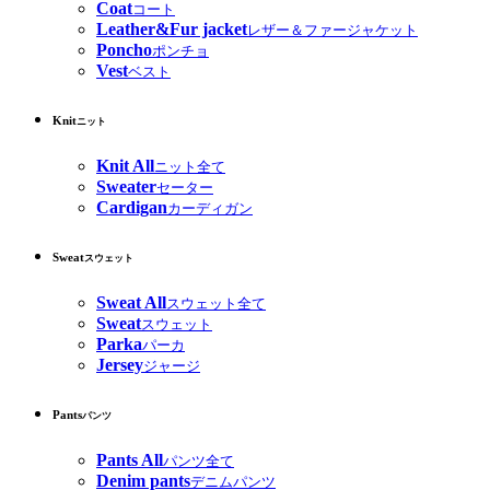
Coat
コート
Leather&Fur jacket
レザー＆ファージャケット
Poncho
ポンチョ
Vest
ベスト
Knit
ニット
Knit All
ニット全て
Sweater
セーター
Cardigan
カーディガン
Sweat
スウェット
Sweat All
スウェット全て
Sweat
スウェット
Parka
パーカ
Jersey
ジャージ
Pants
パンツ
Pants All
パンツ全て
Denim pants
デニムパンツ