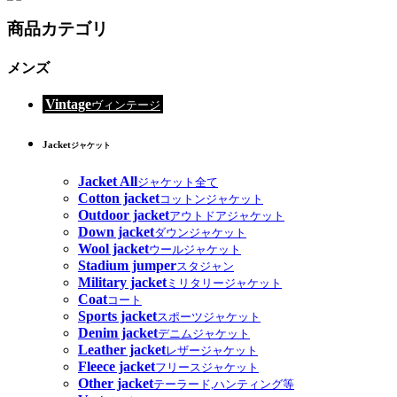
商品カテゴリ
メンズ
Vintage
ヴィンテージ
Jacket
ジャケット
Jacket All
ジャケット全て
Cotton jacket
コットンジャケット
Outdoor jacket
アウトドアジャケット
Down jacket
ダウンジャケット
Wool jacket
ウールジャケット
Stadium jumper
スタジャン
Military jacket
ミリタリージャケット
Coat
コート
Sports jacket
スポーツジャケット
Denim jacket
デニムジャケット
Leather jacket
レザージャケット
Fleece jacket
フリースジャケット
Other jacket
テーラード,ハンティング等