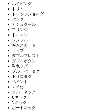
パイピング
トリム
ドロップショルダー
バック
カシュクール
フリンジ
ドルマン
シンプル
巻きスカート
ラップ
ダブルブレスト
ダブルボタン
単色タグ
ブルーバータグ
トリコタグ
ペイント
マチ付
クルーネック
Uネック
Vネック
ボートネック