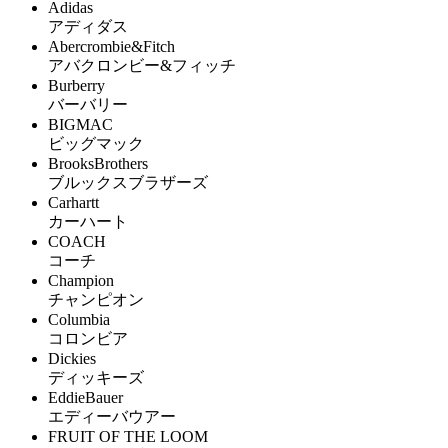
Adidas
アディダス
Abercrombie&Fitch
アバクロンビー&フィッチ
Burberry
バーバリー
BIGMAC
ビッグマック
BrooksBrothers
ブルックスブラザーズ
Carhartt
カーハート
COACH
コーチ
Champion
チャンピオン
Columbia
コロンビア
Dickies
ディッキーズ
EddieBauer
エディーバウアー
FRUIT OF THE LOOM