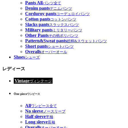
Pants All
パンツ全て
Denim pants
デニムパンツ
Corduroy pants
コーデュロイパンツ
Cotton pants
コットンパンツ
Slacks pants
スラックスパンツ
Military pants
ミリタリーパンツ
Other Pants
その他ポリパンツ
Pattern&Sweat pants
総柄&スウェットパンツ
Short pants
ショートパンツ
Overalls
オーバーオール
Shoes
シューズ
レディース
Vintage
ヴィンテージ
One piece
ワンピース
All
ワンピース全て
No sleeve
ノースリーブ
Half sleeve
半袖
Long sleeve
長袖
Overalls
オーバーオール