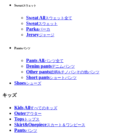
Sweat
スウェット
Sweat All
スウェット全て
Sweat
スウェット
Parka
パーカ
Jersey
ジャージ
Pants
パンツ
Pants All
パンツ全て
Denim pants
デニムパンツ
Other pants
総柄&チノパンその他パンツ
Short pants
ショートパンツ
Shoes
シューズ
キッズ
Kids All
すべてのキッズ
Outer
アウター
Tops
トップス
Skirt&Onepiece
スカート＆ワンピース
Pants
パンツ