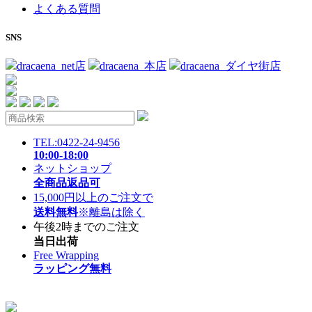
よくある質問
SNS
dracaena_net店
dracaena_本店
dracaena_ダイヤ街店
TEL:0422-24-9456
10:00-18:00
ネットショップ
全商品返品可
15,000円以上のご注文で
送料無料
※離島は除く
午後2時までのご注文
当日出荷
Free Wrapping
ラッピング無料