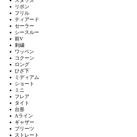
スタッズ
リボン
フリル
ティアード
セーラー
シースルー
前V
刺繍
ワッペン
コクーン
ロング
ひざ下
ミディアム
ショート
ミニ
フレア
タイト
台形
Aライン
ギャザー
プリーツ
ストレート