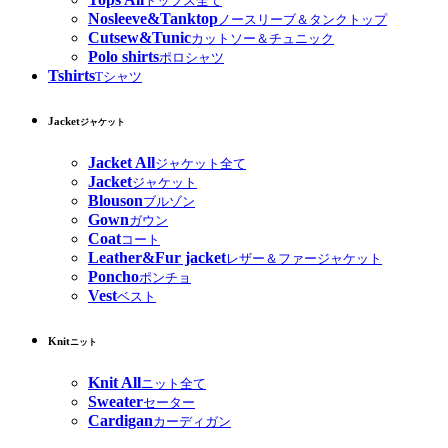
トップス全て
Nosleeve&Tanktop
ノースリーブ＆タンクトップ
Cutsew&Tunic
カットソー＆チュニック
Polo shirts
ポロシャツ
Tshirts
Tシャツ
Jacket
ジャケット
Jacket All
ジャケット全て
Jacket
ジャケット
Blouson
ブルゾン
Gown
ガウン
Coat
コート
Leather&Fur jacket
レザー＆ファージャケット
Poncho
ポンチョ
Vest
ベスト
Knit
ニット
Knit All
ニット全て
Sweater
セーター
Cardigan
カーディガン