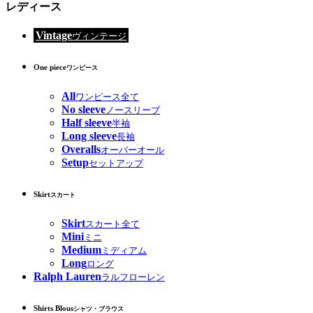
レディース
Vintage
ヴィンテージ
One piece
ワンピース
All
ワンピース全て
No sleeve
ノースリーブ
Half sleeve
半袖
Long sleeve
長袖
Overalls
オーバーオール
Setup
セットアップ
Skirt
スカート
Skirt
スカート全て
Mini
ミニ
Medium
ミディアム
Long
ロング
Ralph Lauren
ラルフローレン
Shirts Blous
シャツ・ブラウス