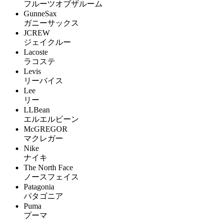
フルーツオブザルーム
GunneSax
ガニーサックス
JCREW
ジェイクルー
Lacoste
ラコステ
Levis
リーバイス
Lee
リー
LLBean
エルエルビーン
McGREGOR
マクレガー
Nike
ナイキ
The North Face
ノースフェイス
Patagonia
パタゴニア
Puma
プーマ