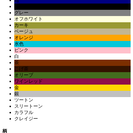
紺
黒
グレー
オフホワイト
カーキ
ベージュ
オレンジ
水色
ピンク
白
茶
こげ茶
オリーブ
ワインレッド
金
銀
ツートン
スリートーン
カラフル
クレイジー
柄