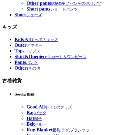
Other pants
総柄&チノパンその他パンツ
Short pants
ショートパンツ
Shoes
シューズ
キッズ
Kids All
すべてのキッズ
Outer
アウター
Tops
トップス
Skirt&Onepiece
スカート＆ワンピース
Pants
パンツ
Others
その他
古着雑貨
Goods
古着雑貨
Good All
すべてのグッズ
Bag
バッグ
Hat
帽子
Belt
ベルト
Rug Blanket
寝具,ラグ,ブランケット