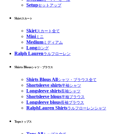
Setup
セットアップ
Skirt
スカート
Skirt
スカート全て
Mini
ミニ
Medium
ミディアム
Long
ロング
Ralph Lauren
ラルフローレン
Shirts Blous
シャツ・ブラウス
Shirts Blous All
シャツ・ブラウス全て
Shortsleeve shirts
半袖シャツ
Longsleeve shirts
長袖シャツ
Shortsleeve blous
半袖ブラウス
Longsleeve blous
長袖ブラウス
RalphLauren Shirts
ラルフローレンシャツ
Tops
トップス
Tops All