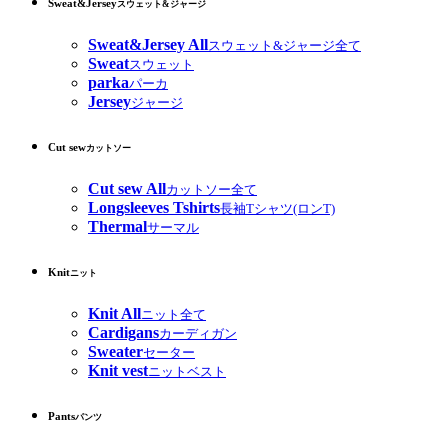
Sweat&Jersey
スウェット&ジャージ
Sweat&Jersey All
スウェット&ジャージ全て
Sweat
スウェット
parka
パーカ
Jersey
ジャージ
Cut sew
カットソー
Cut sew All
カットソー全て
Longsleeves Tshirts
長袖Tシャツ(ロンT)
Thermal
サーマル
Knit
ニット
Knit All
ニット全て
Cardigans
カーディガン
Sweater
セーター
Knit vest
ニットベスト
Pants
パンツ