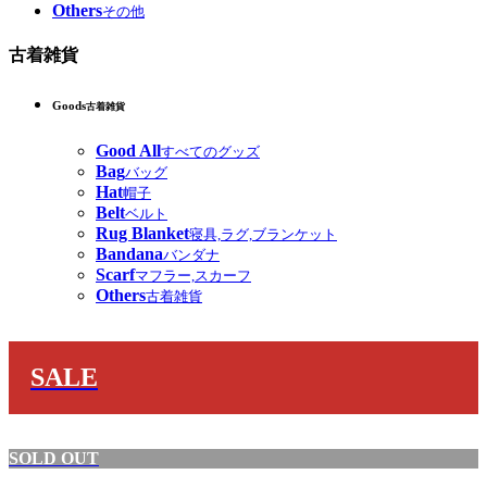
Others
その他
古着雑貨
Goods
古着雑貨
Good All
すべてのグッズ
Bag
バッグ
Hat
帽子
Belt
ベルト
Rug Blanket
寝具,ラグ,ブランケット
Bandana
バンダナ
Scarf
マフラー,スカーフ
Others
古着雑貨
SALE
SOLD OUT