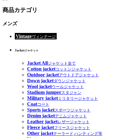
商品カテゴリ
メンズ
Vintage
ヴィンテージ
Jacket
ジャケット
Jacket All
ジャケット全て
Cotton jacket
コットンジャケット
Outdoor jacket
アウトドアジャケット
Down jacket
ダウンジャケット
Wool jacket
ウールジャケット
Stadium jumper
スタジャン
Military jacket
ミリタリージャケット
Coat
コート
Sports jacket
スポーツジャケット
Denim jacket
デニムジャケット
Leather jacket
レザージャケット
Fleece jacket
フリースジャケット
Other jacket
テーラード,ハンティング等