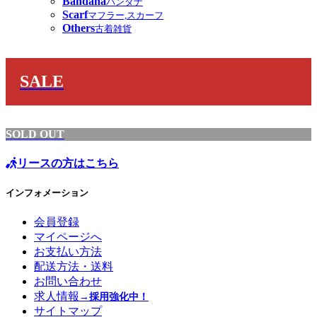
Bandana
バンダナ
Scarf
マフラー,スカーフ
Others
古着雑貨
SALE
SOLD OUT
リースの方はこちら
インフォメーション
会員登録
マイページへ
お支払い方法
配送方法・送料
お問い合わせ
求人情報
→採用強化中！
サイトマップ