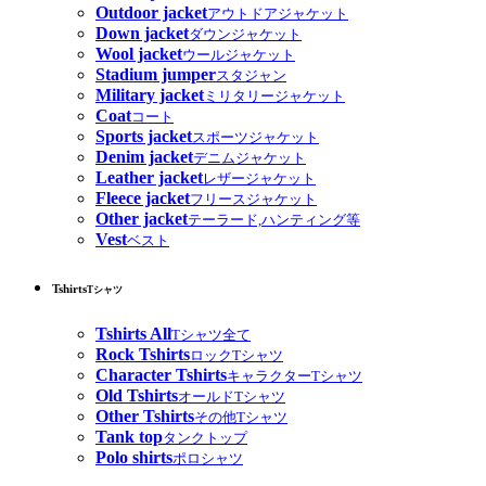
Outdoor jacket
アウトドアジャケット
Down jacket
ダウンジャケット
Wool jacket
ウールジャケット
Stadium jumper
スタジャン
Military jacket
ミリタリージャケット
Coat
コート
Sports jacket
スポーツジャケット
Denim jacket
デニムジャケット
Leather jacket
レザージャケット
Fleece jacket
フリースジャケット
Other jacket
テーラード,ハンティング等
Vest
ベスト
Tshirts
Tシャツ
Tshirts All
Tシャツ全て
Rock Tshirts
ロックTシャツ
Character Tshirts
キャラクターTシャツ
Old Tshirts
オールドTシャツ
Other Tshirts
その他Tシャツ
Tank top
タンクトップ
Polo shirts
ポロシャツ