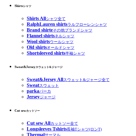
Shirts
シャツ
Shirts All
シャツ全て
RalphLauren shirts
ラルフローレンシャツ
Brand shirte
その他ブランドシャツ
Flannel shirts
ネルシャツ
Wool shirts
ウールシャツ
Old shirts
オールドシャツ
Shortsleeved shirts
半袖シャツ
Sweat&Jersey
スウェット&ジャージ
Sweat&Jersey All
スウェット&ジャージ全て
Sweat
スウェット
parka
パーカ
Jersey
ジャージ
Cut sew
カットソー
Cut sew All
カットソー全て
Longsleeves Tshirts
長袖Tシャツ(ロンT)
Thermal
サーマル