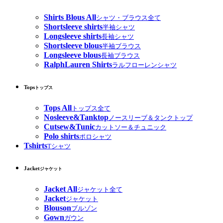
Shirts Blous All
シャツ・ブラウス全て
Shortsleeve shirts
半袖シャツ
Longsleeve shirts
長袖シャツ
Shortsleeve blous
半袖ブラウス
Longsleeve blous
長袖ブラウス
RalphLauren Shirts
ラルフローレンシャツ
Tops
トップス
Tops All
トップス全て
Nosleeve&Tanktop
ノースリーブ＆タンクトップ
Cutsew&Tunic
カットソー＆チュニック
Polo shirts
ポロシャツ
Tshirts
Tシャツ
Jacket
ジャケット
Jacket All
ジャケット全て
Jacket
ジャケット
Blouson
ブルゾン
Gown
ガウン