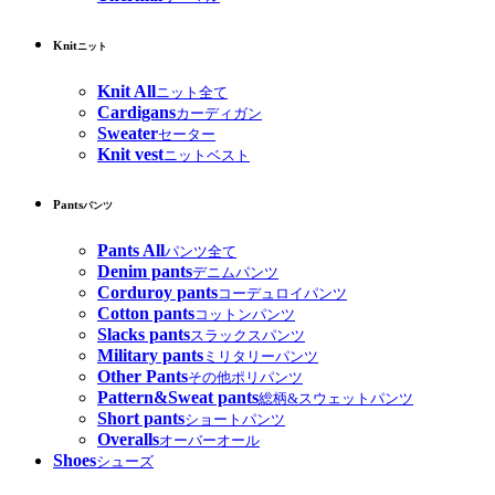
Knit
ニット
Knit All
ニット全て
Cardigans
カーディガン
Sweater
セーター
Knit vest
ニットベスト
Pants
パンツ
Pants All
パンツ全て
Denim pants
デニムパンツ
Corduroy pants
コーデュロイパンツ
Cotton pants
コットンパンツ
Slacks pants
スラックスパンツ
Military pants
ミリタリーパンツ
Other Pants
その他ポリパンツ
Pattern&Sweat pants
総柄&スウェットパンツ
Short pants
ショートパンツ
Overalls
オーバーオール
Shoes
シューズ