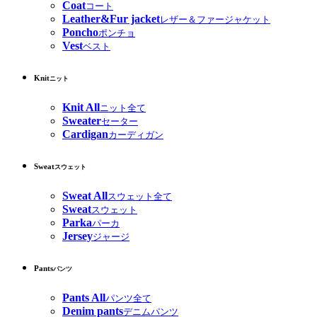
Coat
コート
Leather&Fur jacket
レザー＆ファージャケット
Poncho
ポンチョ
Vest
ベスト
Knit
ニット
Knit All
ニット全て
Sweater
セーター
Cardigan
カーディガン
Sweat
スウェット
Sweat All
スウェット全て
Sweat
スウェット
Parka
パーカ
Jersey
ジャージ
Pants
パンツ
Pants All
パンツ全て
Denim pants
デニムパンツ