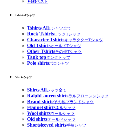
Vest
ベスト
Tshirts
Tシャツ
Tshirts All
Tシャツ全て
Rock Tshirts
ロックTシャツ
Character Tshirts
キャラクターTシャツ
Old Tshirts
オールドTシャツ
Other Tshirts
その他Tシャツ
Tank top
タンクトップ
Polo shirts
ポロシャツ
Shirts
シャツ
Shirts All
シャツ全て
RalphLauren shirts
ラルフローレンシャツ
Brand shirte
その他ブランドシャツ
Flannel shirts
ネルシャツ
Wool shirts
ウールシャツ
Old shirts
オールドシャツ
Shortsleeved shirts
半袖シャツ