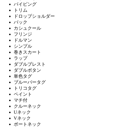
パイピング
トリム
ドロップショルダー
バック
カシュクール
フリンジ
ドルマン
シンプル
巻きスカート
ラップ
ダブルブレスト
ダブルボタン
単色タグ
ブルーバータグ
トリコタグ
ペイント
マチ付
クルーネック
Uネック
Vネック
ボートネック