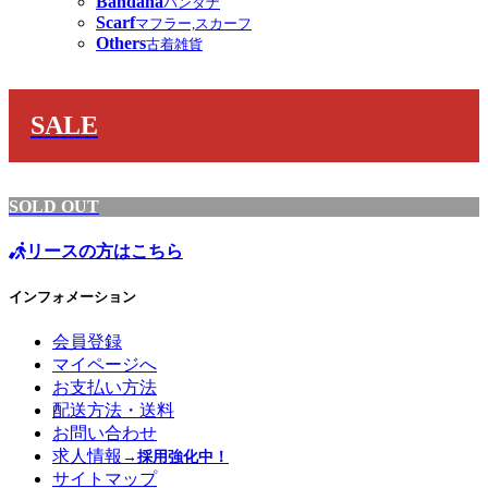
Bandana
バンダナ
Scarf
マフラー,スカーフ
Others
古着雑貨
SALE
SOLD OUT
リースの方はこちら
インフォメーション
会員登録
マイページへ
お支払い方法
配送方法・送料
お問い合わせ
求人情報
→採用強化中！
サイトマップ