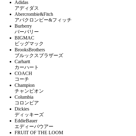
Adidas
アディダス
Abercrombie&Fitch
アバクロンビー&フィッチ
Burberry
バーバリー
BIGMAC
ビッグマック
BrooksBrothers
ブルックスブラザーズ
Carhartt
カーハート
COACH
コーチ
Champion
チャンピオン
Columbia
コロンビア
Dickies
ディッキーズ
EddieBauer
エディーバウアー
FRUIT OF THE LOOM