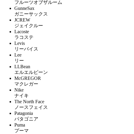
フルーツオブザルーム
GunneSax
ガニーサックス
JCREW
ジェイクルー
Lacoste
ラコステ
Levis
リーバイス
Lee
リー
LLBean
エルエルビーン
McGREGOR
マクレガー
Nike
ナイキ
The North Face
ノースフェイス
Patagonia
パタゴニア
Puma
プーマ