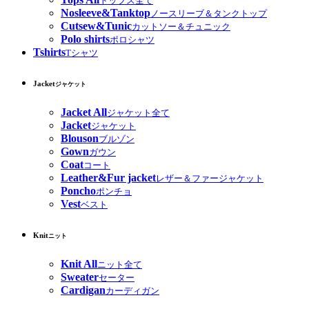
トップス全て
Nosleeve&Tanktop
ノースリーブ＆タンクトップ
Cutsew&Tunic
カットソー＆チュニック
Polo shirts
ポロシャツ
Tshirts
Tシャツ
Jacket
ジャケット
Jacket All
ジャケット全て
Jacket
ジャケット
Blouson
ブルゾン
Gown
ガウン
Coat
コート
Leather&Fur jacket
レザー＆ファージャケット
Poncho
ポンチョ
Vest
ベスト
Knit
ニット
Knit All
ニット全て
Sweater
セーター
Cardigan
カーディガン