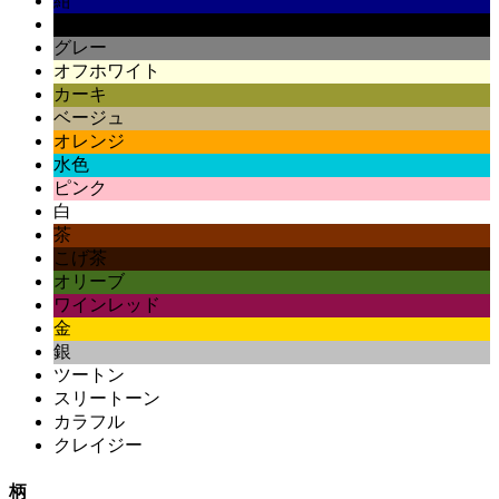
紺
黒
グレー
オフホワイト
カーキ
ベージュ
オレンジ
水色
ピンク
白
茶
こげ茶
オリーブ
ワインレッド
金
銀
ツートン
スリートーン
カラフル
クレイジー
柄