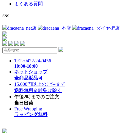
よくある質問
SNS
dracaena_net店
dracaena_本店
dracaena_ダイヤ街店
TEL:0422-24-9456
10:00-18:00
ネットショップ
全商品返品可
15,000円以上のご注文で
送料無料
※離島は除く
午後2時までのご注文
当日出荷
Free Wrapping
ラッピング無料