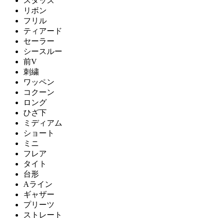
スタッズ
リボン
フリル
ティアード
セーラー
シースルー
前V
刺繍
ワッペン
コクーン
ロング
ひざ下
ミディアム
ショート
ミニ
フレア
タイト
台形
Aライン
ギャザー
プリーツ
ストレート