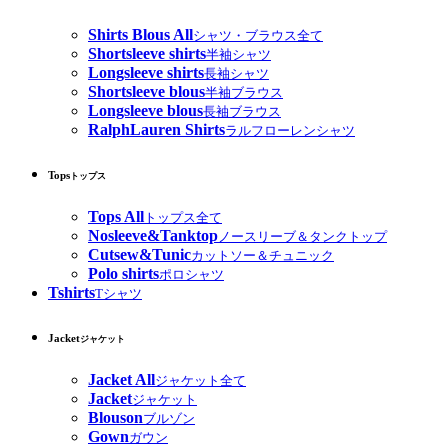
Shirts Blous All
シャツ・ブラウス全て
Shortsleeve shirts
半袖シャツ
Longsleeve shirts
長袖シャツ
Shortsleeve blous
半袖ブラウス
Longsleeve blous
長袖ブラウス
RalphLauren Shirts
ラルフローレンシャツ
Tops
トップス
Tops All
トップス全て
Nosleeve&Tanktop
ノースリーブ＆タンクトップ
Cutsew&Tunic
カットソー＆チュニック
Polo shirts
ポロシャツ
Tshirts
Tシャツ
Jacket
ジャケット
Jacket All
ジャケット全て
Jacket
ジャケット
Blouson
ブルゾン
Gown
ガウン