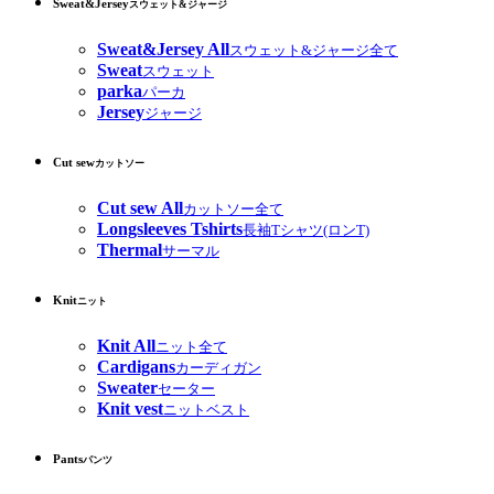
Sweat&Jersey
スウェット&ジャージ
Sweat&Jersey All
スウェット&ジャージ全て
Sweat
スウェット
parka
パーカ
Jersey
ジャージ
Cut sew
カットソー
Cut sew All
カットソー全て
Longsleeves Tshirts
長袖Tシャツ(ロンT)
Thermal
サーマル
Knit
ニット
Knit All
ニット全て
Cardigans
カーディガン
Sweater
セーター
Knit vest
ニットベスト
Pants
パンツ