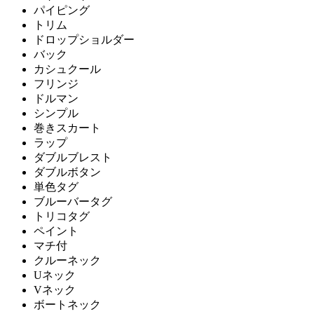
パイピング
トリム
ドロップショルダー
バック
カシュクール
フリンジ
ドルマン
シンプル
巻きスカート
ラップ
ダブルブレスト
ダブルボタン
単色タグ
ブルーバータグ
トリコタグ
ペイント
マチ付
クルーネック
Uネック
Vネック
ボートネック