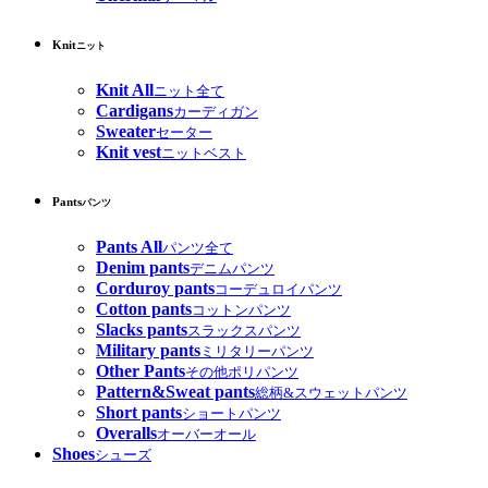
Knit
ニット
Knit All
ニット全て
Cardigans
カーディガン
Sweater
セーター
Knit vest
ニットベスト
Pants
パンツ
Pants All
パンツ全て
Denim pants
デニムパンツ
Corduroy pants
コーデュロイパンツ
Cotton pants
コットンパンツ
Slacks pants
スラックスパンツ
Military pants
ミリタリーパンツ
Other Pants
その他ポリパンツ
Pattern&Sweat pants
総柄&スウェットパンツ
Short pants
ショートパンツ
Overalls
オーバーオール
Shoes
シューズ