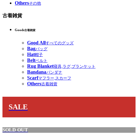
Others
その他
古着雑貨
Goods
古着雑貨
Good All
すべてのグッズ
Bag
バッグ
Hat
帽子
Belt
ベルト
Rug Blanket
寝具,ラグ,ブランケット
Bandana
バンダナ
Scarf
マフラー,スカーフ
Others
古着雑貨
SALE
SOLD OUT