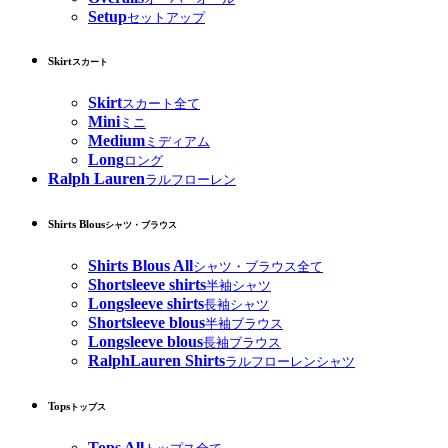
Setup
セットアップ
Skirt
スカート
Skirt
スカート全て
Mini
ミニ
Medium
ミディアム
Long
ロング
Ralph Lauren
ラルフローレン
Shirts Blous
シャツ・ブラウス
Shirts Blous All
シャツ・ブラウス全て
Shortsleeve shirts
半袖シャツ
Longsleeve shirts
長袖シャツ
Shortsleeve blous
半袖ブラウス
Longsleeve blous
長袖ブラウス
RalphLauren Shirts
ラルフローレンシャツ
Tops
トップス
Tops All