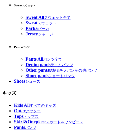
Sweat
スウェット
Sweat All
スウェット全て
Sweat
スウェット
Parka
パーカ
Jersey
ジャージ
Pants
パンツ
Pants All
パンツ全て
Denim pants
デニムパンツ
Other pants
総柄&チノパンその他パンツ
Short pants
ショートパンツ
Shoes
シューズ
キッズ
Kids All
すべてのキッズ
Outer
アウター
Tops
トップス
Skirt&Onepiece
スカート＆ワンピース
Pants
パンツ