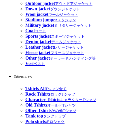
Outdoor jacket
アウトドアジャケット
Down jacket
ダウンジャケット
Wool jacket
ウールジャケット
Stadium jumper
スタジャン
Military jacket
ミリタリージャケット
Coat
コート
Sports jacket
スポーツジャケット
Denim jacket
デニムジャケット
Leather jacket
レザージャケット
Fleece jacket
フリースジャケット
Other jacket
テーラード,ハンティング等
Vest
ベスト
Tshirts
Tシャツ
Tshirts All
Tシャツ全て
Rock Tshirts
ロックTシャツ
Character Tshirts
キャラクターTシャツ
Old Tshirts
オールドTシャツ
Other Tshirts
その他Tシャツ
Tank top
タンクトップ
Polo shirts
ポロシャツ