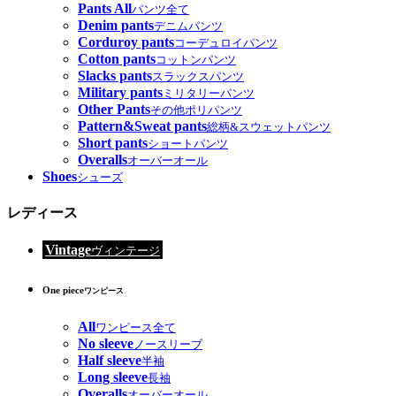
Pants All
パンツ全て
Denim pants
デニムパンツ
Corduroy pants
コーデュロイパンツ
Cotton pants
コットンパンツ
Slacks pants
スラックスパンツ
Military pants
ミリタリーパンツ
Other Pants
その他ポリパンツ
Pattern&Sweat pants
総柄&スウェットパンツ
Short pants
ショートパンツ
Overalls
オーバーオール
Shoes
シューズ
レディース
Vintage
ヴィンテージ
One piece
ワンピース
All
ワンピース全て
No sleeve
ノースリーブ
Half sleeve
半袖
Long sleeve
長袖
Overalls
オーバーオール