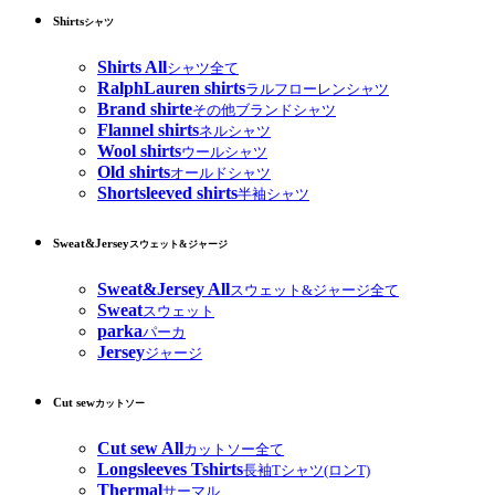
Shirts
シャツ
Shirts All
シャツ全て
RalphLauren shirts
ラルフローレンシャツ
Brand shirte
その他ブランドシャツ
Flannel shirts
ネルシャツ
Wool shirts
ウールシャツ
Old shirts
オールドシャツ
Shortsleeved shirts
半袖シャツ
Sweat&Jersey
スウェット&ジャージ
Sweat&Jersey All
スウェット&ジャージ全て
Sweat
スウェット
parka
パーカ
Jersey
ジャージ
Cut sew
カットソー
Cut sew All
カットソー全て
Longsleeves Tshirts
長袖Tシャツ(ロンT)
Thermal
サーマル