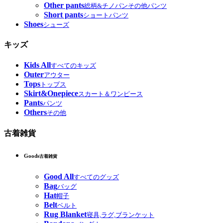
Other pants
総柄&チノパンその他パンツ
Short pants
ショートパンツ
Shoes
シューズ
キッズ
Kids All
すべてのキッズ
Outer
アウター
Tops
トップス
Skirt&Onepiece
スカート＆ワンピース
Pants
パンツ
Others
その他
古着雑貨
Goods
古着雑貨
Good All
すべてのグッズ
Bag
バッグ
Hat
帽子
Belt
ベルト
Rug Blanket
寝具,ラグ,ブランケット