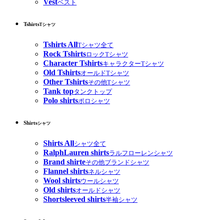
Vest
ベスト
Tshirts
Tシャツ
Tshirts All
Tシャツ全て
Rock Tshirts
ロックTシャツ
Character Tshirts
キャラクターTシャツ
Old Tshirts
オールドTシャツ
Other Tshirts
その他Tシャツ
Tank top
タンクトップ
Polo shirts
ポロシャツ
Shirts
シャツ
Shirts All
シャツ全て
RalphLauren shirts
ラルフローレンシャツ
Brand shirte
その他ブランドシャツ
Flannel shirts
ネルシャツ
Wool shirts
ウールシャツ
Old shirts
オールドシャツ
Shortsleeved shirts
半袖シャツ