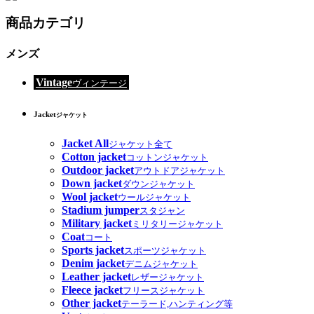
商品カテゴリ
メンズ
Vintage
ヴィンテージ
Jacket
ジャケット
Jacket All
ジャケット全て
Cotton jacket
コットンジャケット
Outdoor jacket
アウトドアジャケット
Down jacket
ダウンジャケット
Wool jacket
ウールジャケット
Stadium jumper
スタジャン
Military jacket
ミリタリージャケット
Coat
コート
Sports jacket
スポーツジャケット
Denim jacket
デニムジャケット
Leather jacket
レザージャケット
Fleece jacket
フリースジャケット
Other jacket
テーラード,ハンティング等