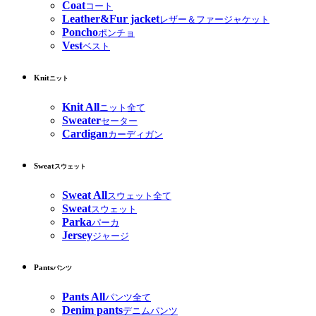
Coat
コート
Leather&Fur jacket
レザー＆ファージャケット
Poncho
ポンチョ
Vest
ベスト
Knit
ニット
Knit All
ニット全て
Sweater
セーター
Cardigan
カーディガン
Sweat
スウェット
Sweat All
スウェット全て
Sweat
スウェット
Parka
パーカ
Jersey
ジャージ
Pants
パンツ
Pants All
パンツ全て
Denim pants
デニムパンツ