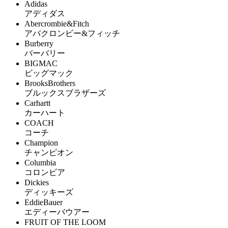
Adidas
アディダス
Abercrombie&Fitch
アバクロンビー&フィッチ
Burberry
バーバリー
BIGMAC
ビッグマック
BrooksBrothers
ブルックスブラザーズ
Carhartt
カーハート
COACH
コーチ
Champion
チャンピオン
Columbia
コロンビア
Dickies
ディッキーズ
EddieBauer
エディーバウアー
FRUIT OF THE LOOM