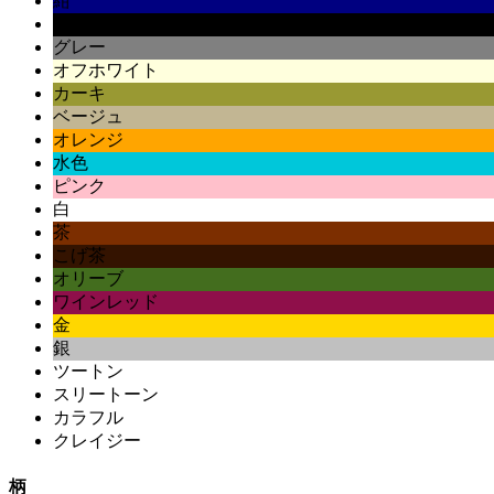
紺
黒
グレー
オフホワイト
カーキ
ベージュ
オレンジ
水色
ピンク
白
茶
こげ茶
オリーブ
ワインレッド
金
銀
ツートン
スリートーン
カラフル
クレイジー
柄