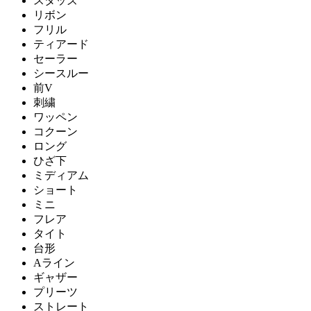
スタッズ
リボン
フリル
ティアード
セーラー
シースルー
前V
刺繍
ワッペン
コクーン
ロング
ひざ下
ミディアム
ショート
ミニ
フレア
タイト
台形
Aライン
ギャザー
プリーツ
ストレート