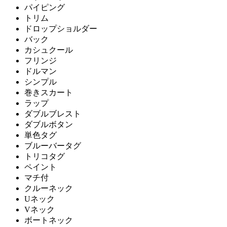
パイピング
トリム
ドロップショルダー
バック
カシュクール
フリンジ
ドルマン
シンプル
巻きスカート
ラップ
ダブルブレスト
ダブルボタン
単色タグ
ブルーバータグ
トリコタグ
ペイント
マチ付
クルーネック
Uネック
Vネック
ボートネック