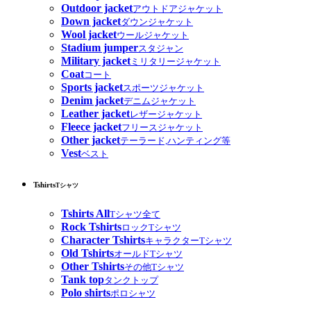
Outdoor jacket
アウトドアジャケット
Down jacket
ダウンジャケット
Wool jacket
ウールジャケット
Stadium jumper
スタジャン
Military jacket
ミリタリージャケット
Coat
コート
Sports jacket
スポーツジャケット
Denim jacket
デニムジャケット
Leather jacket
レザージャケット
Fleece jacket
フリースジャケット
Other jacket
テーラード,ハンティング等
Vest
ベスト
Tshirts
Tシャツ
Tshirts All
Tシャツ全て
Rock Tshirts
ロックTシャツ
Character Tshirts
キャラクターTシャツ
Old Tshirts
オールドTシャツ
Other Tshirts
その他Tシャツ
Tank top
タンクトップ
Polo shirts
ポロシャツ