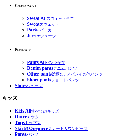
Sweat
スウェット
Sweat All
スウェット全て
Sweat
スウェット
Parka
パーカ
Jersey
ジャージ
Pants
パンツ
Pants All
パンツ全て
Denim pants
デニムパンツ
Other pants
総柄&チノパンその他パンツ
Short pants
ショートパンツ
Shoes
シューズ
キッズ
Kids All
すべてのキッズ
Outer
アウター
Tops
トップス
Skirt&Onepiece
スカート＆ワンピース
Pants
パンツ