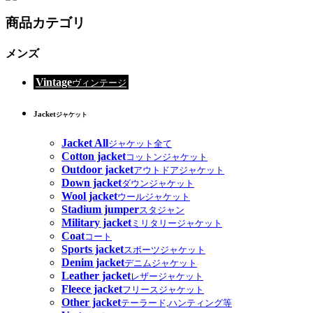
商品カテゴリ
メンズ
Vintage
ヴィンテージ
Jacket
ジャケット
Jacket All
ジャケット全て
Cotton jacket
コットンジャケット
Outdoor jacket
アウトドアジャケット
Down jacket
ダウンジャケット
Wool jacket
ウールジャケット
Stadium jumper
スタジャン
Military jacket
ミリタリージャケット
Coat
コート
Sports jacket
スポーツジャケット
Denim jacket
デニムジャケット
Leather jacket
レザージャケット
Fleece jacket
フリースジャケット
Other jacket
テーラード,ハンティング等