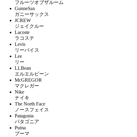
フルーツオブザルーム
GunneSax
ガニーサックス
JCREW
ジェイクルー
Lacoste
ラコステ
Levis
リーバイス
Lee
リー
LLBean
エルエルビーン
McGREGOR
マクレガー
Nike
ナイキ
The North Face
ノースフェイス
Patagonia
パタゴニア
Puma
プーマ