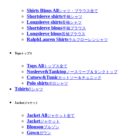
Shirts Blous All
シャツ・ブラウス全て
Shortsleeve shirts
半袖シャツ
Longsleeve shirts
長袖シャツ
Shortsleeve blous
半袖ブラウス
Longsleeve blous
長袖ブラウス
RalphLauren Shirts
ラルフローレンシャツ
Tops
トップス
Tops All
トップス全て
Nosleeve&Tanktop
ノースリーブ＆タンクトップ
Cutsew&Tunic
カットソー＆チュニック
Polo shirts
ポロシャツ
Tshirts
Tシャツ
Jacket
ジャケット
Jacket All
ジャケット全て
Jacket
ジャケット
Blouson
ブルゾン
Gown
ガウン