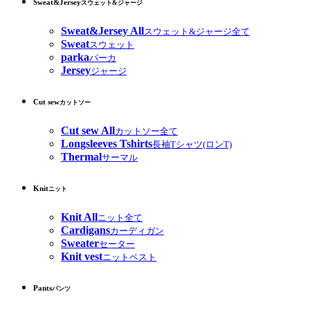
Sweat&Jersey
スウェット&ジャージ
Sweat&Jersey All
スウェット&ジャージ全て
Sweat
スウェット
parka
パーカ
Jersey
ジャージ
Cut sew
カットソー
Cut sew All
カットソー全て
Longsleeves Tshirts
長袖Tシャツ(ロンT)
Thermal
サーマル
Knit
ニット
Knit All
ニット全て
Cardigans
カーディガン
Sweater
セーター
Knit vest
ニットベスト
Pants
パンツ