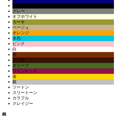
紺
黒
グレー
オフホワイト
カーキ
ベージュ
オレンジ
水色
ピンク
白
茶
こげ茶
オリーブ
ワインレッド
金
銀
ツートン
スリートーン
カラフル
クレイジー
柄