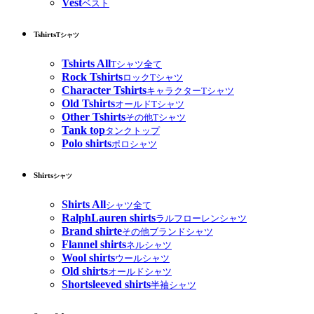
Vest
ベスト
Tshirts
Tシャツ
Tshirts All
Tシャツ全て
Rock Tshirts
ロックTシャツ
Character Tshirts
キャラクターTシャツ
Old Tshirts
オールドTシャツ
Other Tshirts
その他Tシャツ
Tank top
タンクトップ
Polo shirts
ポロシャツ
Shirts
シャツ
Shirts All
シャツ全て
RalphLauren shirts
ラルフローレンシャツ
Brand shirte
その他ブランドシャツ
Flannel shirts
ネルシャツ
Wool shirts
ウールシャツ
Old shirts
オールドシャツ
Shortsleeved shirts
半袖シャツ