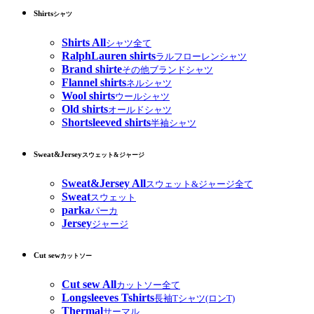
Shirts
シャツ
Shirts All
シャツ全て
RalphLauren shirts
ラルフローレンシャツ
Brand shirte
その他ブランドシャツ
Flannel shirts
ネルシャツ
Wool shirts
ウールシャツ
Old shirts
オールドシャツ
Shortsleeved shirts
半袖シャツ
Sweat&Jersey
スウェット&ジャージ
Sweat&Jersey All
スウェット&ジャージ全て
Sweat
スウェット
parka
パーカ
Jersey
ジャージ
Cut sew
カットソー
Cut sew All
カットソー全て
Longsleeves Tshirts
長袖Tシャツ(ロンT)
Thermal
サーマル