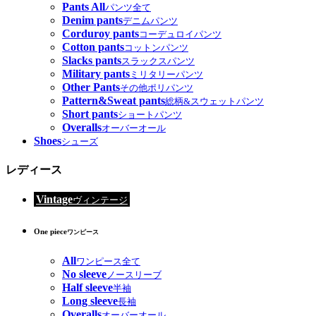
Pants All
パンツ全て
Denim pants
デニムパンツ
Corduroy pants
コーデュロイパンツ
Cotton pants
コットンパンツ
Slacks pants
スラックスパンツ
Military pants
ミリタリーパンツ
Other Pants
その他ポリパンツ
Pattern&Sweat pants
総柄&スウェットパンツ
Short pants
ショートパンツ
Overalls
オーバーオール
Shoes
シューズ
レディース
Vintage
ヴィンテージ
One piece
ワンピース
All
ワンピース全て
No sleeve
ノースリーブ
Half sleeve
半袖
Long sleeve
長袖
Overalls
オーバーオール