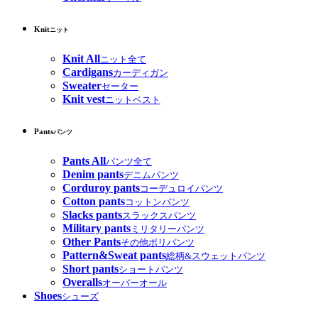
Knit
ニット
Knit All
ニット全て
Cardigans
カーディガン
Sweater
セーター
Knit vest
ニットベスト
Pants
パンツ
Pants All
パンツ全て
Denim pants
デニムパンツ
Corduroy pants
コーデュロイパンツ
Cotton pants
コットンパンツ
Slacks pants
スラックスパンツ
Military pants
ミリタリーパンツ
Other Pants
その他ポリパンツ
Pattern&Sweat pants
総柄&スウェットパンツ
Short pants
ショートパンツ
Overalls
オーバーオール
Shoes
シューズ