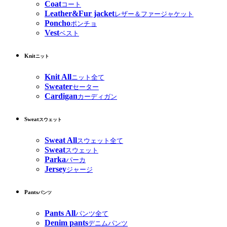
Coat
コート
Leather&Fur jacket
レザー＆ファージャケット
Poncho
ポンチョ
Vest
ベスト
Knit
ニット
Knit All
ニット全て
Sweater
セーター
Cardigan
カーディガン
Sweat
スウェット
Sweat All
スウェット全て
Sweat
スウェット
Parka
パーカ
Jersey
ジャージ
Pants
パンツ
Pants All
パンツ全て
Denim pants
デニムパンツ