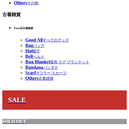
Others
その他
古着雑貨
Goods
古着雑貨
Good All
すべてのグッズ
Bag
バッグ
Hat
帽子
Belt
ベルト
Rug Blanket
寝具,ラグ,ブランケット
Bandana
バンダナ
Scarf
マフラー,スカーフ
Others
古着雑貨
SALE
SOLD OUT