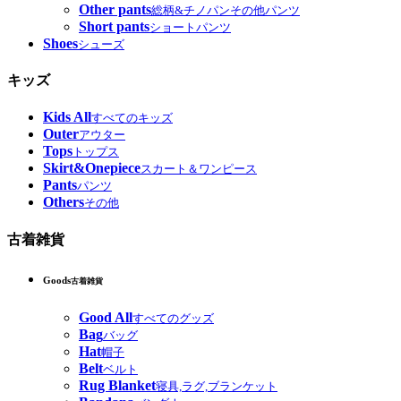
Other pants
総柄&チノパンその他パンツ
Short pants
ショートパンツ
Shoes
シューズ
キッズ
Kids All
すべてのキッズ
Outer
アウター
Tops
トップス
Skirt&Onepiece
スカート＆ワンピース
Pants
パンツ
Others
その他
古着雑貨
Goods
古着雑貨
Good All
すべてのグッズ
Bag
バッグ
Hat
帽子
Belt
ベルト
Rug Blanket
寝具,ラグ,ブランケット