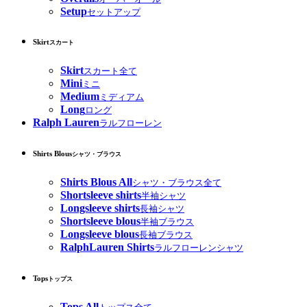
Setup
セットアップ
Skirt
スカート
Skirt
スカート全て
Mini
ミニ
Medium
ミディアム
Long
ロング
Ralph Lauren
ラルフローレン
Shirts Blous
シャツ・ブラウス
Shirts Blous All
シャツ・ブラウス全て
Shortsleeve shirts
半袖シャツ
Longsleeve shirts
長袖シャツ
Shortsleeve blous
半袖ブラウス
Longsleeve blous
長袖ブラウス
RalphLauren Shirts
ラルフローレンシャツ
Tops
トップス
Tops All