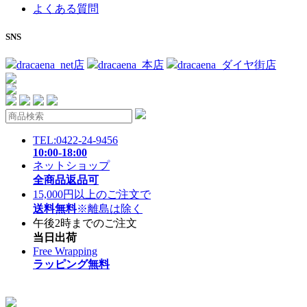
よくある質問
SNS
dracaena_net店
dracaena_本店
dracaena_ダイヤ街店
TEL:0422-24-9456
10:00-18:00
ネットショップ
全商品返品可
15,000円以上のご注文で
送料無料
※離島は除く
午後2時までのご注文
当日出荷
Free Wrapping
ラッピング無料