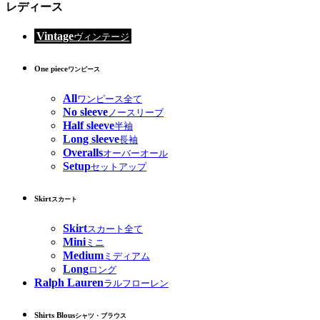
レディース
Vintage
ヴィンテージ
One piece
ワンピース
All
ワンピース全て
No sleeve
ノースリーブ
Half sleeve
半袖
Long sleeve
長袖
Overalls
オーバーオール
Setup
セットアップ
Skirt
スカート
Skirt
スカート全て
Mini
ミニ
Medium
ミディアム
Long
ロング
Ralph Lauren
ラルフローレン
Shirts Blous
シャツ・ブラウス