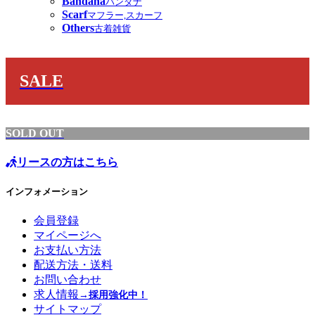
Bandana
バンダナ
Scarf
マフラー,スカーフ
Others
古着雑貨
SALE
SOLD OUT
リースの方はこちら
インフォメーション
会員登録
マイページへ
お支払い方法
配送方法・送料
お問い合わせ
求人情報
→採用強化中！
サイトマップ