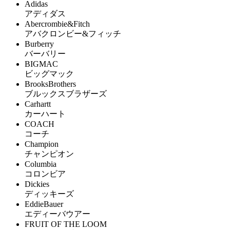
Adidas
アディダス
Abercrombie&Fitch
アバクロンビー&フィッチ
Burberry
バーバリー
BIGMAC
ビッグマック
BrooksBrothers
ブルックスブラザーズ
Carhartt
カーハート
COACH
コーチ
Champion
チャンピオン
Columbia
コロンビア
Dickies
ディッキーズ
EddieBauer
エディーバウアー
FRUIT OF THE LOOM