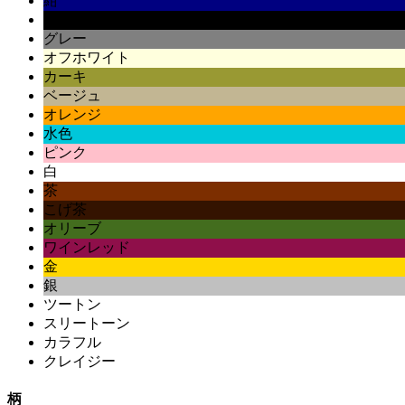
紺
黒
グレー
オフホワイト
カーキ
ベージュ
オレンジ
水色
ピンク
白
茶
こげ茶
オリーブ
ワインレッド
金
銀
ツートン
スリートーン
カラフル
クレイジー
柄