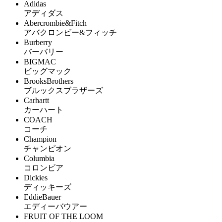
Adidas
アディダス
Abercrombie&Fitch
アバクロンビー&フィッチ
Burberry
バーバリー
BIGMAC
ビッグマック
BrooksBrothers
ブルックスブラザーズ
Carhartt
カーハート
COACH
コーチ
Champion
チャンピオン
Columbia
コロンビア
Dickies
ディッキーズ
EddieBauer
エディーバウアー
FRUIT OF THE LOOM