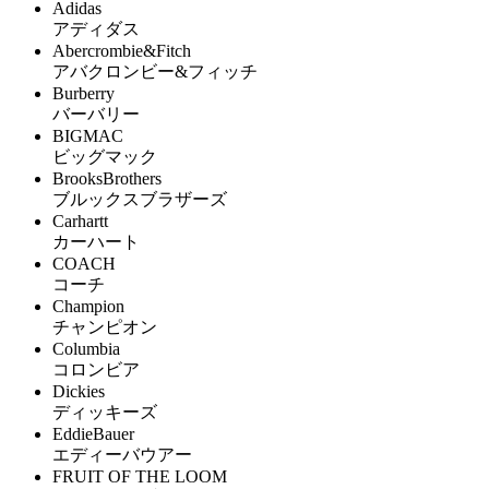
Adidas
アディダス
Abercrombie&Fitch
アバクロンビー&フィッチ
Burberry
バーバリー
BIGMAC
ビッグマック
BrooksBrothers
ブルックスブラザーズ
Carhartt
カーハート
COACH
コーチ
Champion
チャンピオン
Columbia
コロンビア
Dickies
ディッキーズ
EddieBauer
エディーバウアー
FRUIT OF THE LOOM