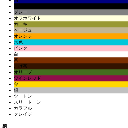
紺
黒
グレー
オフホワイト
カーキ
ベージュ
オレンジ
水色
ピンク
白
茶
こげ茶
オリーブ
ワインレッド
金
銀
ツートン
スリートーン
カラフル
クレイジー
柄