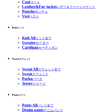
Coat
コート
Leather&Fur jacket
レザー＆ファージャケット
Poncho
ポンチョ
Vest
ベスト
Knit
ニット
Knit All
ニット全て
Sweater
セーター
Cardigan
カーディガン
Sweat
スウェット
Sweat All
スウェット全て
Sweat
スウェット
Parka
パーカ
Jersey
ジャージ
Pants
パンツ
Pants All
パンツ全て
Denim pants
デニムパンツ