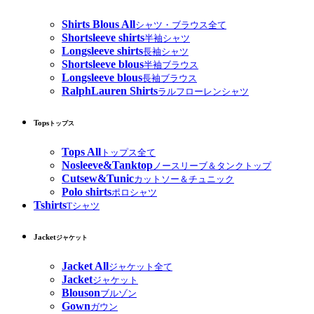
Shirts Blous All
シャツ・ブラウス全て
Shortsleeve shirts
半袖シャツ
Longsleeve shirts
長袖シャツ
Shortsleeve blous
半袖ブラウス
Longsleeve blous
長袖ブラウス
RalphLauren Shirts
ラルフローレンシャツ
Tops
トップス
Tops All
トップス全て
Nosleeve&Tanktop
ノースリーブ＆タンクトップ
Cutsew&Tunic
カットソー＆チュニック
Polo shirts
ポロシャツ
Tshirts
Tシャツ
Jacket
ジャケット
Jacket All
ジャケット全て
Jacket
ジャケット
Blouson
ブルゾン
Gown
ガウン