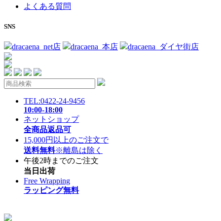
よくある質問
SNS
dracaena_net店
dracaena_本店
dracaena_ダイヤ街店
TEL:0422-24-9456
10:00-18:00
ネットショップ
全商品返品可
15,000円以上のご注文で
送料無料
※離島は除く
午後2時までのご注文
当日出荷
Free Wrapping
ラッピング無料