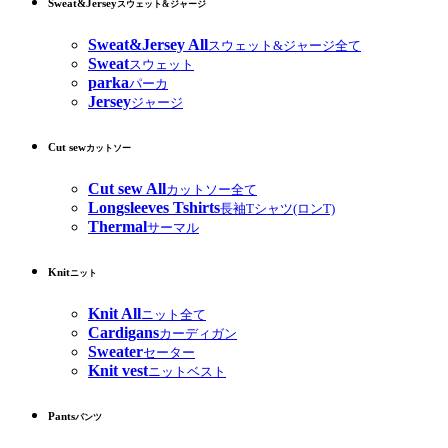
Sweat&Jersey
スウェット&ジャージ
Sweat&Jersey All
スウェット&ジャージ全て
Sweat
スウェット
parka
パーカ
Jersey
ジャージ
Cut sew
カットソー
Cut sew All
カットソー全て
Longsleeves Tshirts
長袖Tシャツ(ロンT)
Thermal
サーマル
Knit
ニット
Knit All
ニット全て
Cardigans
カーディガン
Sweater
セーター
Knit vest
ニットベスト
Pants
パンツ