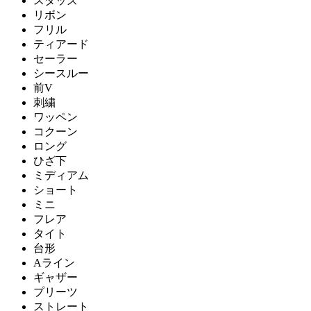
スタッズ
リボン
フリル
ティアード
セーラー
シースルー
前V
刺繍
ワッペン
コクーン
ロング
ひざ下
ミディアム
ショート
ミニ
フレア
タイト
台形
Aライン
ギャザー
プリーツ
ストレート