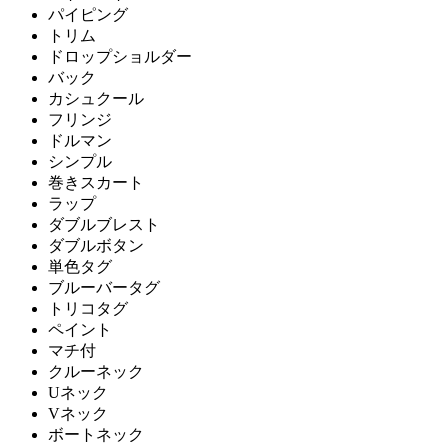
パイピング
トリム
ドロップショルダー
バック
カシュクール
フリンジ
ドルマン
シンプル
巻きスカート
ラップ
ダブルブレスト
ダブルボタン
単色タグ
ブルーバータグ
トリコタグ
ペイント
マチ付
クルーネック
Uネック
Vネック
ボートネック