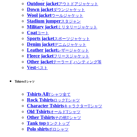
Outdoor jacket
アウトドアジャケット
Down jacket
ダウンジャケット
Wool jacket
ウールジャケット
Stadium jumper
スタジャン
Military jacket
ミリタリージャケット
Coat
コート
Sports jacket
スポーツジャケット
Denim jacket
デニムジャケット
Leather jacket
レザージャケット
Fleece jacket
フリースジャケット
Other jacket
テーラード,ハンティング等
Vest
ベスト
Tshirts
Tシャツ
Tshirts All
Tシャツ全て
Rock Tshirts
ロックTシャツ
Character Tshirts
キャラクターTシャツ
Old Tshirts
オールドTシャツ
Other Tshirts
その他Tシャツ
Tank top
タンクトップ
Polo shirts
ポロシャツ