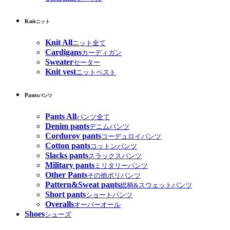
Knit
ニット
Knit All
ニット全て
Cardigans
カーディガン
Sweater
セーター
Knit vest
ニットベスト
Pants
パンツ
Pants All
パンツ全て
Denim pants
デニムパンツ
Corduroy pants
コーデュロイパンツ
Cotton pants
コットンパンツ
Slacks pants
スラックスパンツ
Military pants
ミリタリーパンツ
Other Pants
その他ポリパンツ
Pattern&Sweat pants
総柄&スウェットパンツ
Short pants
ショートパンツ
Overalls
オーバーオール
Shoes
シューズ