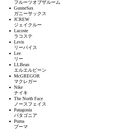
フルーツオブザルーム
GunneSax
ガニーサックス
JCREW
ジェイクルー
Lacoste
ラコステ
Levis
リーバイス
Lee
リー
LLBean
エルエルビーン
McGREGOR
マクレガー
Nike
ナイキ
The North Face
ノースフェイス
Patagonia
パタゴニア
Puma
プーマ