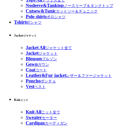
トップス全て
Nosleeve&Tanktop
ノースリーブ＆タンクトップ
Cutsew&Tunic
カットソー＆チュニック
Polo shirts
ポロシャツ
Tshirts
Tシャツ
Jacket
ジャケット
Jacket All
ジャケット全て
Jacket
ジャケット
Blouson
ブルゾン
Gown
ガウン
Coat
コート
Leather&Fur jacket
レザー＆ファージャケット
Poncho
ポンチョ
Vest
ベスト
Knit
ニット
Knit All
ニット全て
Sweater
セーター
Cardigan
カーディガン