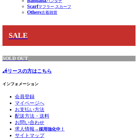
Bandana
バンダナ
Scarf
マフラー,スカーフ
Others
古着雑貨
SALE
SOLD OUT
リースの方はこちら
インフォメーション
会員登録
マイページへ
お支払い方法
配送方法・送料
お問い合わせ
求人情報
→採用強化中！
サイトマップ