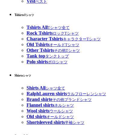
Vest
ベスト
Tshirts
Tシャツ
Tshirts All
Tシャツ全て
Rock Tshirts
ロックTシャツ
Character Tshirts
キャラクターTシャツ
Old Tshirts
オールドTシャツ
Other Tshirts
その他Tシャツ
Tank top
タンクトップ
Polo shirts
ポロシャツ
Shirts
シャツ
Shirts All
シャツ全て
RalphLauren shirts
ラルフローレンシャツ
Brand shirte
その他ブランドシャツ
Flannel shirts
ネルシャツ
Wool shirts
ウールシャツ
Old shirts
オールドシャツ
Shortsleeved shirts
半袖シャツ