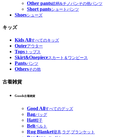
Other pants
総柄&チノパンその他パンツ
Short pants
ショートパンツ
Shoes
シューズ
キッズ
Kids All
すべてのキッズ
Outer
アウター
Tops
トップス
Skirt&Onepiece
スカート＆ワンピース
Pants
パンツ
Others
その他
古着雑貨
Goods
古着雑貨
Good All
すべてのグッズ
Bag
バッグ
Hat
帽子
Belt
ベルト
Rug Blanket
寝具,ラグ,ブランケット