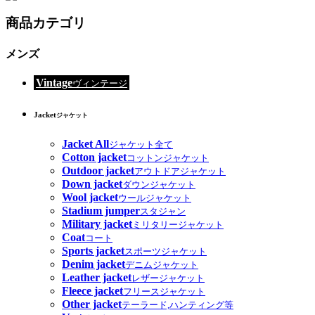
商品カテゴリ
メンズ
Vintage
ヴィンテージ
Jacket
ジャケット
Jacket All
ジャケット全て
Cotton jacket
コットンジャケット
Outdoor jacket
アウトドアジャケット
Down jacket
ダウンジャケット
Wool jacket
ウールジャケット
Stadium jumper
スタジャン
Military jacket
ミリタリージャケット
Coat
コート
Sports jacket
スポーツジャケット
Denim jacket
デニムジャケット
Leather jacket
レザージャケット
Fleece jacket
フリースジャケット
Other jacket
テーラード,ハンティング等