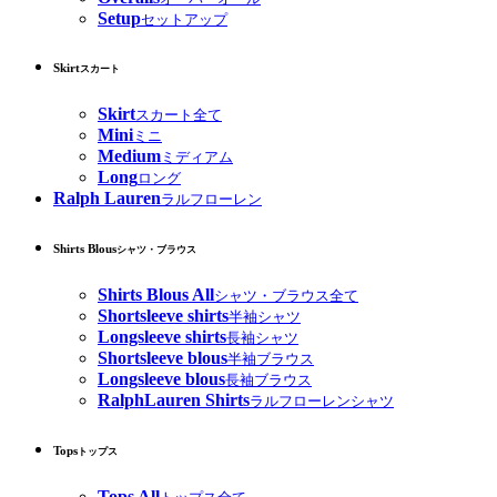
Setup
セットアップ
Skirt
スカート
Skirt
スカート全て
Mini
ミニ
Medium
ミディアム
Long
ロング
Ralph Lauren
ラルフローレン
Shirts Blous
シャツ・ブラウス
Shirts Blous All
シャツ・ブラウス全て
Shortsleeve shirts
半袖シャツ
Longsleeve shirts
長袖シャツ
Shortsleeve blous
半袖ブラウス
Longsleeve blous
長袖ブラウス
RalphLauren Shirts
ラルフローレンシャツ
Tops
トップス
Tops All