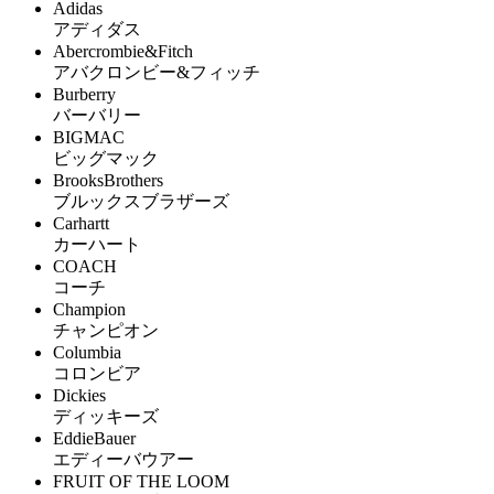
Adidas
アディダス
Abercrombie&Fitch
アバクロンビー&フィッチ
Burberry
バーバリー
BIGMAC
ビッグマック
BrooksBrothers
ブルックスブラザーズ
Carhartt
カーハート
COACH
コーチ
Champion
チャンピオン
Columbia
コロンビア
Dickies
ディッキーズ
EddieBauer
エディーバウアー
FRUIT OF THE LOOM