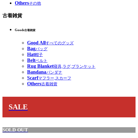
Others
その他
古着雑貨
Goods
古着雑貨
Good All
すべてのグッズ
Bag
バッグ
Hat
帽子
Belt
ベルト
Rug Blanket
寝具,ラグ,ブランケット
Bandana
バンダナ
Scarf
マフラー,スカーフ
Others
古着雑貨
SALE
SOLD OUT