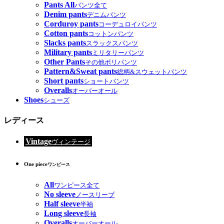
Pants All
パンツ全て
Denim pants
デニムパンツ
Corduroy pants
コーデュロイパンツ
Cotton pants
コットンパンツ
Slacks pants
スラックスパンツ
Military pants
ミリタリーパンツ
Other Pants
その他ポリパンツ
Pattern&Sweat pants
総柄&スウェットパンツ
Short pants
ショートパンツ
Overalls
オーバーオール
Shoes
シューズ
レディース
Vintage
ヴィンテージ
One piece
ワンピース
All
ワンピース全て
No sleeve
ノースリーブ
Half sleeve
半袖
Long sleeve
長袖
Overalls
オーバーオール