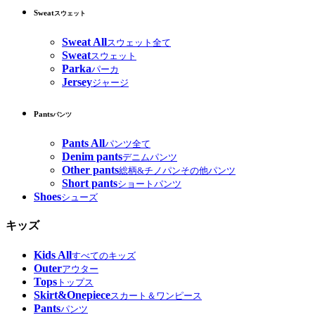
Sweat
スウェット
Sweat All
スウェット全て
Sweat
スウェット
Parka
パーカ
Jersey
ジャージ
Pants
パンツ
Pants All
パンツ全て
Denim pants
デニムパンツ
Other pants
総柄&チノパンその他パンツ
Short pants
ショートパンツ
Shoes
シューズ
キッズ
Kids All
すべてのキッズ
Outer
アウター
Tops
トップス
Skirt&Onepiece
スカート＆ワンピース
Pants
パンツ