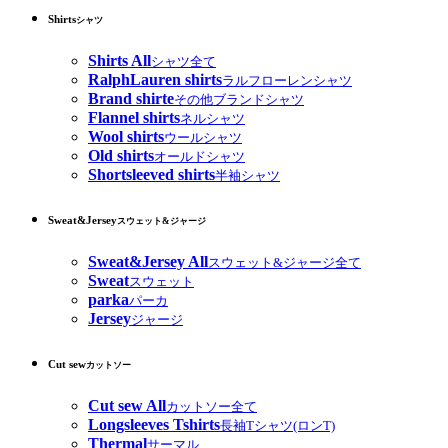
Shirts
シャツ
Shirts All
シャツ全て
RalphLauren shirts
ラルフローレンシャツ
Brand shirte
その他ブランドシャツ
Flannel shirts
ネルシャツ
Wool shirts
ウールシャツ
Old shirts
オールドシャツ
Shortsleeved shirts
半袖シャツ
Sweat&Jersey
スウェット&ジャージ
Sweat&Jersey All
スウェット&ジャージ全て
Sweat
スウェット
parka
パーカ
Jersey
ジャージ
Cut sew
カットソー
Cut sew All
カットソー全て
Longsleeves Tshirts
長袖Tシャツ(ロンT)
Thermal
サーマル