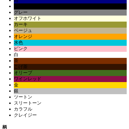
紺
黒
グレー
オフホワイト
カーキ
ベージュ
オレンジ
水色
ピンク
白
茶
こげ茶
オリーブ
ワインレッド
金
銀
ツートン
スリートーン
カラフル
クレイジー
柄