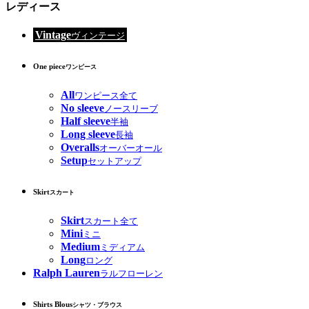
レディース
Vintage
ヴィンテージ
One piece
ワンピース
All
ワンピース全て
No sleeve
ノースリーブ
Half sleeve
半袖
Long sleeve
長袖
Overalls
オーバーオール
Setup
セットアップ
Skirt
スカート
Skirt
スカート全て
Mini
ミニ
Medium
ミディアム
Long
ロング
Ralph Lauren
ラルフローレン
Shirts Blous
シャツ・ブラウス