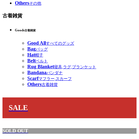
Others
その他
古着雑貨
Goods
古着雑貨
Good All
すべてのグッズ
Bag
バッグ
Hat
帽子
Belt
ベルト
Rug Blanket
寝具,ラグ,ブランケット
Bandana
バンダナ
Scarf
マフラー,スカーフ
Others
古着雑貨
SALE
SOLD OUT