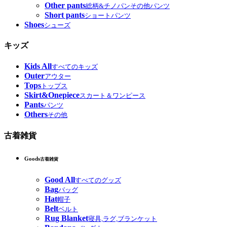
Other pants
総柄&チノパンその他パンツ
Short pants
ショートパンツ
Shoes
シューズ
キッズ
Kids All
すべてのキッズ
Outer
アウター
Tops
トップス
Skirt&Onepiece
スカート＆ワンピース
Pants
パンツ
Others
その他
古着雑貨
Goods
古着雑貨
Good All
すべてのグッズ
Bag
バッグ
Hat
帽子
Belt
ベルト
Rug Blanket
寝具,ラグ,ブランケット