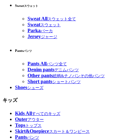
Sweat
スウェット
Sweat All
スウェット全て
Sweat
スウェット
Parka
パーカ
Jersey
ジャージ
Pants
パンツ
Pants All
パンツ全て
Denim pants
デニムパンツ
Other pants
総柄&チノパンその他パンツ
Short pants
ショートパンツ
Shoes
シューズ
キッズ
Kids All
すべてのキッズ
Outer
アウター
Tops
トップス
Skirt&Onepiece
スカート＆ワンピース
Pants
パンツ