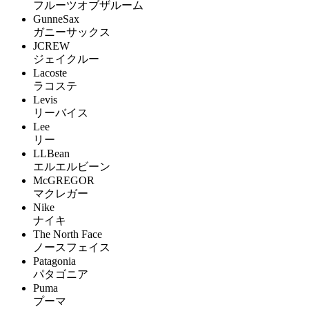
フルーツオブザルーム
GunneSax
ガニーサックス
JCREW
ジェイクルー
Lacoste
ラコステ
Levis
リーバイス
Lee
リー
LLBean
エルエルビーン
McGREGOR
マクレガー
Nike
ナイキ
The North Face
ノースフェイス
Patagonia
パタゴニア
Puma
プーマ