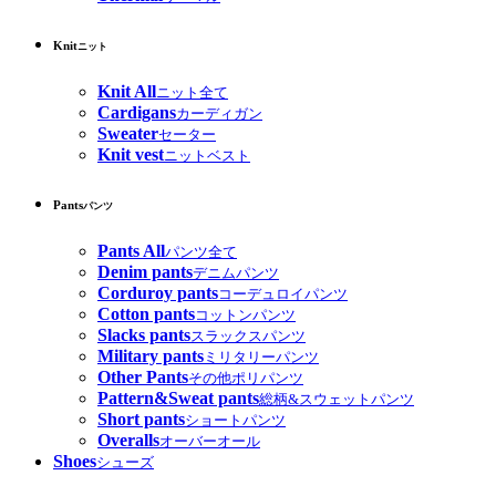
Knit
ニット
Knit All
ニット全て
Cardigans
カーディガン
Sweater
セーター
Knit vest
ニットベスト
Pants
パンツ
Pants All
パンツ全て
Denim pants
デニムパンツ
Corduroy pants
コーデュロイパンツ
Cotton pants
コットンパンツ
Slacks pants
スラックスパンツ
Military pants
ミリタリーパンツ
Other Pants
その他ポリパンツ
Pattern&Sweat pants
総柄&スウェットパンツ
Short pants
ショートパンツ
Overalls
オーバーオール
Shoes
シューズ