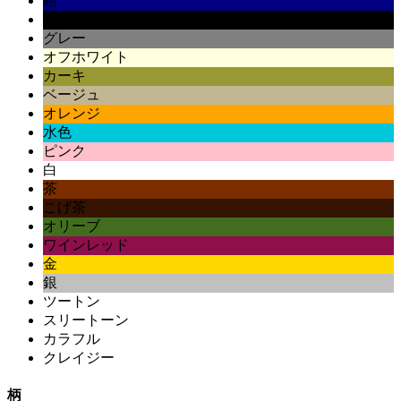
紺
黒
グレー
オフホワイト
カーキ
ベージュ
オレンジ
水色
ピンク
白
茶
こげ茶
オリーブ
ワインレッド
金
銀
ツートン
スリートーン
カラフル
クレイジー
柄