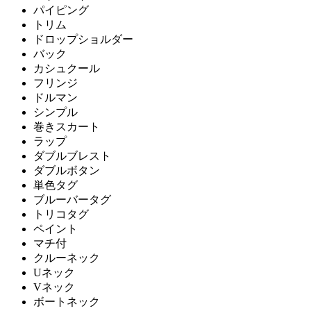
パイピング
トリム
ドロップショルダー
バック
カシュクール
フリンジ
ドルマン
シンプル
巻きスカート
ラップ
ダブルブレスト
ダブルボタン
単色タグ
ブルーバータグ
トリコタグ
ペイント
マチ付
クルーネック
Uネック
Vネック
ボートネック