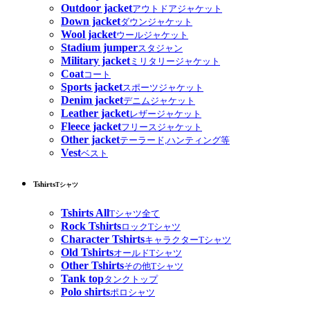
Outdoor jacket
アウトドアジャケット
Down jacket
ダウンジャケット
Wool jacket
ウールジャケット
Stadium jumper
スタジャン
Military jacket
ミリタリージャケット
Coat
コート
Sports jacket
スポーツジャケット
Denim jacket
デニムジャケット
Leather jacket
レザージャケット
Fleece jacket
フリースジャケット
Other jacket
テーラード,ハンティング等
Vest
ベスト
Tshirts
Tシャツ
Tshirts All
Tシャツ全て
Rock Tshirts
ロックTシャツ
Character Tshirts
キャラクターTシャツ
Old Tshirts
オールドTシャツ
Other Tshirts
その他Tシャツ
Tank top
タンクトップ
Polo shirts
ポロシャツ