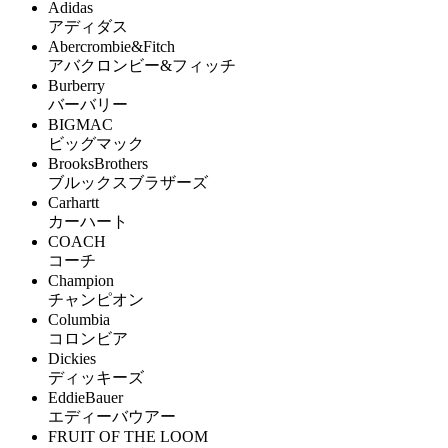
Adidas
アディダス
Abercrombie&Fitch
アバクロンビー&フィッチ
Burberry
バーバリー
BIGMAC
ビッグマック
BrooksBrothers
ブルックスブラザーズ
Carhartt
カーハート
COACH
コーチ
Champion
チャンピオン
Columbia
コロンビア
Dickies
ディッキーズ
EddieBauer
エディーバウアー
FRUIT OF THE LOOM