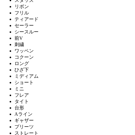
スタッズ
リボン
フリル
ティアード
セーラー
シースルー
前V
刺繍
ワッペン
コクーン
ロング
ひざ下
ミディアム
ショート
ミニ
フレア
タイト
台形
Aライン
ギャザー
プリーツ
ストレート