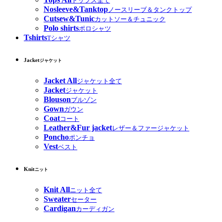
トップス全て
Nosleeve&Tanktop
ノースリーブ＆タンクトップ
Cutsew&Tunic
カットソー＆チュニック
Polo shirts
ポロシャツ
Tshirts
Tシャツ
Jacket
ジャケット
Jacket All
ジャケット全て
Jacket
ジャケット
Blouson
ブルゾン
Gown
ガウン
Coat
コート
Leather&Fur jacket
レザー＆ファージャケット
Poncho
ポンチョ
Vest
ベスト
Knit
ニット
Knit All
ニット全て
Sweater
セーター
Cardigan
カーディガン