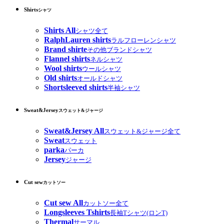
Shirts
シャツ
Shirts All
シャツ全て
RalphLauren shirts
ラルフローレンシャツ
Brand shirte
その他ブランドシャツ
Flannel shirts
ネルシャツ
Wool shirts
ウールシャツ
Old shirts
オールドシャツ
Shortsleeved shirts
半袖シャツ
Sweat&Jersey
スウェット&ジャージ
Sweat&Jersey All
スウェット&ジャージ全て
Sweat
スウェット
parka
パーカ
Jersey
ジャージ
Cut sew
カットソー
Cut sew All
カットソー全て
Longsleeves Tshirts
長袖Tシャツ(ロンT)
Thermal
サーマル