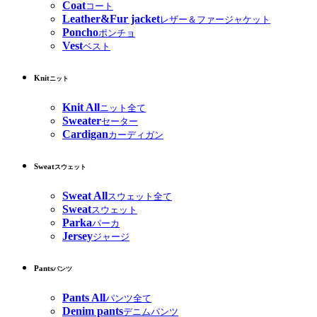
Coat
コート
Leather&Fur jacket
レザー＆ファージャケット
Poncho
ポンチョ
Vest
ベスト
Knit
ニット
Knit All
ニット全て
Sweater
セーター
Cardigan
カーディガン
Sweat
スウェット
Sweat All
スウェット全て
Sweat
スウェット
Parka
パーカ
Jersey
ジャージ
Pants
パンツ
Pants All
パンツ全て
Denim pants
デニムパンツ