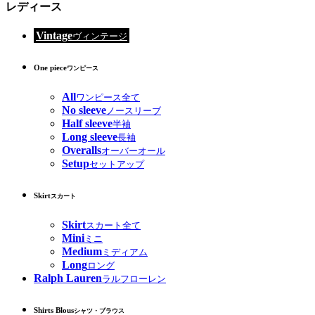
レディース
Vintage
ヴィンテージ
One piece
ワンピース
All
ワンピース全て
No sleeve
ノースリーブ
Half sleeve
半袖
Long sleeve
長袖
Overalls
オーバーオール
Setup
セットアップ
Skirt
スカート
Skirt
スカート全て
Mini
ミニ
Medium
ミディアム
Long
ロング
Ralph Lauren
ラルフローレン
Shirts Blous
シャツ・ブラウス