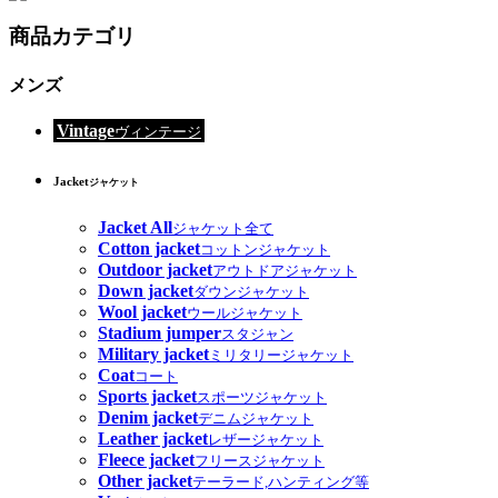
商品カテゴリ
メンズ
Vintage
ヴィンテージ
Jacket
ジャケット
Jacket All
ジャケット全て
Cotton jacket
コットンジャケット
Outdoor jacket
アウトドアジャケット
Down jacket
ダウンジャケット
Wool jacket
ウールジャケット
Stadium jumper
スタジャン
Military jacket
ミリタリージャケット
Coat
コート
Sports jacket
スポーツジャケット
Denim jacket
デニムジャケット
Leather jacket
レザージャケット
Fleece jacket
フリースジャケット
Other jacket
テーラード,ハンティング等