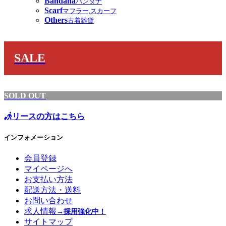
Bandana
バンダナ
Scarf
マフラー,スカーフ
Others
古着雑貨
SALE
SOLD OUT
リースの方はこちら
インフォメーション
会員登録
マイページへ
お支払い方法
配送方法・送料
お問い合わせ
求人情報
→採用強化中！
サイトマップ