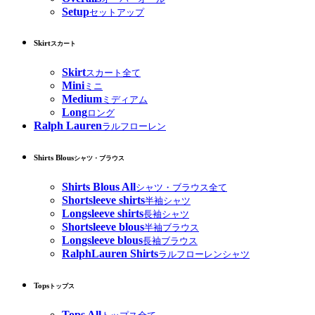
Setup
セットアップ
Skirt
スカート
Skirt
スカート全て
Mini
ミニ
Medium
ミディアム
Long
ロング
Ralph Lauren
ラルフローレン
Shirts Blous
シャツ・ブラウス
Shirts Blous All
シャツ・ブラウス全て
Shortsleeve shirts
半袖シャツ
Longsleeve shirts
長袖シャツ
Shortsleeve blous
半袖ブラウス
Longsleeve blous
長袖ブラウス
RalphLauren Shirts
ラルフローレンシャツ
Tops
トップス
Tops All