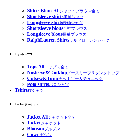
Shirts Blous All
シャツ・ブラウス全て
Shortsleeve shirts
半袖シャツ
Longsleeve shirts
長袖シャツ
Shortsleeve blous
半袖ブラウス
Longsleeve blous
長袖ブラウス
RalphLauren Shirts
ラルフローレンシャツ
Tops
トップス
Tops All
トップス全て
Nosleeve&Tanktop
ノースリーブ＆タンクトップ
Cutsew&Tunic
カットソー＆チュニック
Polo shirts
ポロシャツ
Tshirts
Tシャツ
Jacket
ジャケット
Jacket All
ジャケット全て
Jacket
ジャケット
Blouson
ブルゾン
Gown
ガウン