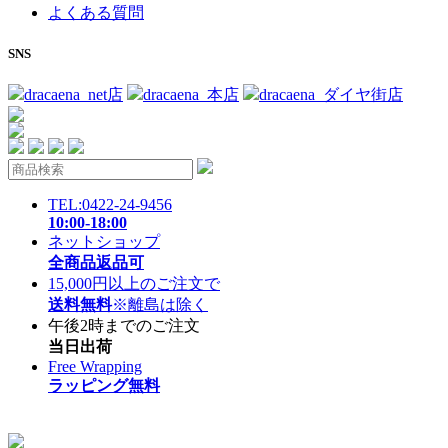
よくある質問
SNS
dracaena_net店
dracaena_本店
dracaena_ダイヤ街店
TEL:0422-24-9456
10:00-18:00
ネットショップ
全商品返品可
15,000円以上のご注文で
送料無料
※離島は除く
午後2時までのご注文
当日出荷
Free Wrapping
ラッピング無料