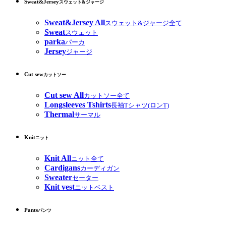
Sweat&Jersey
スウェット&ジャージ
Sweat&Jersey All
スウェット&ジャージ全て
Sweat
スウェット
parka
パーカ
Jersey
ジャージ
Cut sew
カットソー
Cut sew All
カットソー全て
Longsleeves Tshirts
長袖Tシャツ(ロンT)
Thermal
サーマル
Knit
ニット
Knit All
ニット全て
Cardigans
カーディガン
Sweater
セーター
Knit vest
ニットベスト
Pants
パンツ