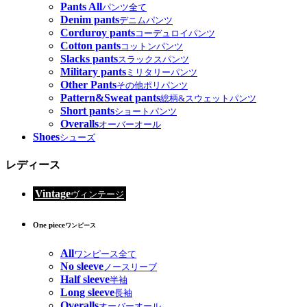
Pants All
パンツ全て
Denim pants
デニムパンツ
Corduroy pants
コーデュロイパンツ
Cotton pants
コットンパンツ
Slacks pants
スラックスパンツ
Military pants
ミリタリーパンツ
Other Pants
その他ポリパンツ
Pattern&Sweat pants
総柄&スウェットパンツ
Short pants
ショートパンツ
Overalls
オーバーオール
Shoes
シューズ
レディース
Vintage
ヴィンテージ
One piece
ワンピース
All
ワンピース全て
No sleeve
ノースリーブ
Half sleeve
半袖
Long sleeve
長袖
Overalls
オーバーオール