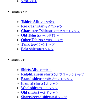
Vest
ベスト
Tshirts
Tシャツ
Tshirts All
Tシャツ全て
Rock Tshirts
ロックTシャツ
Character Tshirts
キャラクターTシャツ
Old Tshirts
オールドTシャツ
Other Tshirts
その他Tシャツ
Tank top
タンクトップ
Polo shirts
ポロシャツ
Shirts
シャツ
Shirts All
シャツ全て
RalphLauren shirts
ラルフローレンシャツ
Brand shirte
その他ブランドシャツ
Flannel shirts
ネルシャツ
Wool shirts
ウールシャツ
Old shirts
オールドシャツ
Shortsleeved shirts
半袖シャツ