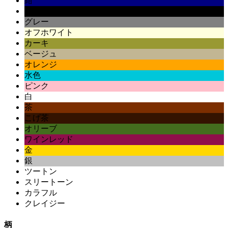
紺
黒
グレー
オフホワイト
カーキ
ベージュ
オレンジ
水色
ピンク
白
茶
こげ茶
オリーブ
ワインレッド
金
銀
ツートン
スリートーン
カラフル
クレイジー
柄