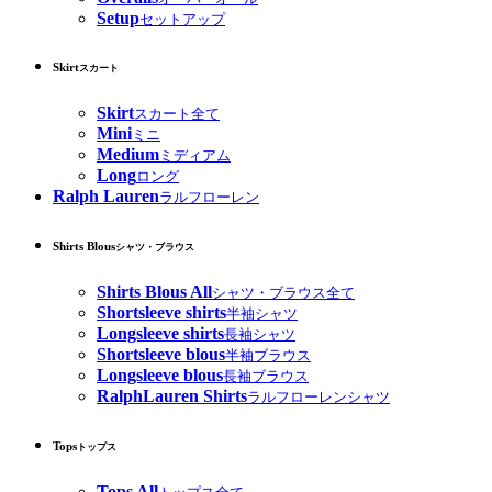
Setup
セットアップ
Skirt
スカート
Skirt
スカート全て
Mini
ミニ
Medium
ミディアム
Long
ロング
Ralph Lauren
ラルフローレン
Shirts Blous
シャツ・ブラウス
Shirts Blous All
シャツ・ブラウス全て
Shortsleeve shirts
半袖シャツ
Longsleeve shirts
長袖シャツ
Shortsleeve blous
半袖ブラウス
Longsleeve blous
長袖ブラウス
RalphLauren Shirts
ラルフローレンシャツ
Tops
トップス
Tops All