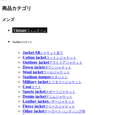
商品カテゴリ
メンズ
Vintage
ヴィンテージ
Jacket
ジャケット
Jacket All
ジャケット全て
Cotton jacket
コットンジャケット
Outdoor jacket
アウトドアジャケット
Down jacket
ダウンジャケット
Wool jacket
ウールジャケット
Stadium jumper
スタジャン
Military jacket
ミリタリージャケット
Coat
コート
Sports jacket
スポーツジャケット
Denim jacket
デニムジャケット
Leather jacket
レザージャケット
Fleece jacket
フリースジャケット
Other jacket
テーラード,ハンティング等