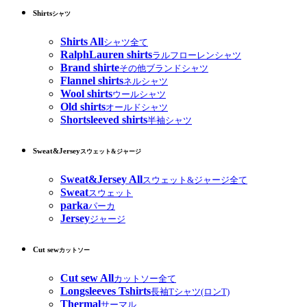
Shirts
シャツ
Shirts All
シャツ全て
RalphLauren shirts
ラルフローレンシャツ
Brand shirte
その他ブランドシャツ
Flannel shirts
ネルシャツ
Wool shirts
ウールシャツ
Old shirts
オールドシャツ
Shortsleeved shirts
半袖シャツ
Sweat&Jersey
スウェット&ジャージ
Sweat&Jersey All
スウェット&ジャージ全て
Sweat
スウェット
parka
パーカ
Jersey
ジャージ
Cut sew
カットソー
Cut sew All
カットソー全て
Longsleeves Tshirts
長袖Tシャツ(ロンT)
Thermal
サーマル