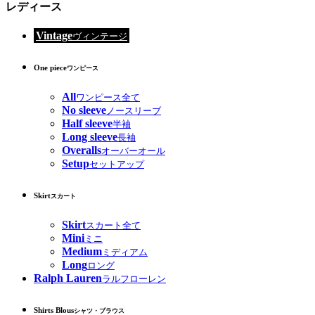
レディース
Vintage
ヴィンテージ
One piece
ワンピース
All
ワンピース全て
No sleeve
ノースリーブ
Half sleeve
半袖
Long sleeve
長袖
Overalls
オーバーオール
Setup
セットアップ
Skirt
スカート
Skirt
スカート全て
Mini
ミニ
Medium
ミディアム
Long
ロング
Ralph Lauren
ラルフローレン
Shirts Blous
シャツ・ブラウス