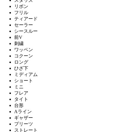
スタッズ
リボン
フリル
ティアード
セーラー
シースルー
前V
刺繍
ワッペン
コクーン
ロング
ひざ下
ミディアム
ショート
ミニ
フレア
タイト
台形
Aライン
ギャザー
プリーツ
ストレート