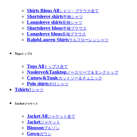
Shirts Blous All
シャツ・ブラウス全て
Shortsleeve shirts
半袖シャツ
Longsleeve shirts
長袖シャツ
Shortsleeve blous
半袖ブラウス
Longsleeve blous
長袖ブラウス
RalphLauren Shirts
ラルフローレンシャツ
Tops
トップス
Tops All
トップス全て
Nosleeve&Tanktop
ノースリーブ＆タンクトップ
Cutsew&Tunic
カットソー＆チュニック
Polo shirts
ポロシャツ
Tshirts
Tシャツ
Jacket
ジャケット
Jacket All
ジャケット全て
Jacket
ジャケット
Blouson
ブルゾン
Gown
ガウン