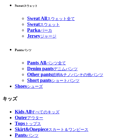
Sweat
スウェット
Sweat All
スウェット全て
Sweat
スウェット
Parka
パーカ
Jersey
ジャージ
Pants
パンツ
Pants All
パンツ全て
Denim pants
デニムパンツ
Other pants
総柄&チノパンその他パンツ
Short pants
ショートパンツ
Shoes
シューズ
キッズ
Kids All
すべてのキッズ
Outer
アウター
Tops
トップス
Skirt&Onepiece
スカート＆ワンピース
Pants
パンツ