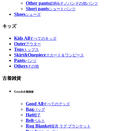
Other pants
総柄&チノパンその他パンツ
Short pants
ショートパンツ
Shoes
シューズ
キッズ
Kids All
すべてのキッズ
Outer
アウター
Tops
トップス
Skirt&Onepiece
スカート＆ワンピース
Pants
パンツ
Others
その他
古着雑貨
Goods
古着雑貨
Good All
すべてのグッズ
Bag
バッグ
Hat
帽子
Belt
ベルト
Rug Blanket
寝具,ラグ,ブランケット