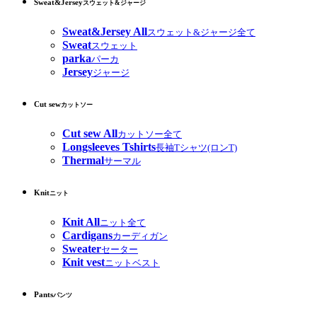
Sweat&Jersey
スウェット&ジャージ
Sweat&Jersey All
スウェット&ジャージ全て
Sweat
スウェット
parka
パーカ
Jersey
ジャージ
Cut sew
カットソー
Cut sew All
カットソー全て
Longsleeves Tshirts
長袖Tシャツ(ロンT)
Thermal
サーマル
Knit
ニット
Knit All
ニット全て
Cardigans
カーディガン
Sweater
セーター
Knit vest
ニットベスト
Pants
パンツ