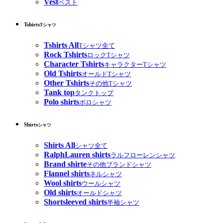
Vest
ベスト
Tshirts
Tシャツ
Tshirts All
Tシャツ全て
Rock Tshirts
ロックTシャツ
Character Tshirts
キャラクターTシャツ
Old Tshirts
オールドTシャツ
Other Tshirts
その他Tシャツ
Tank top
タンクトップ
Polo shirts
ポロシャツ
Shirts
シャツ
Shirts All
シャツ全て
RalphLauren shirts
ラルフローレンシャツ
Brand shirte
その他ブランドシャツ
Flannel shirts
ネルシャツ
Wool shirts
ウールシャツ
Old shirts
オールドシャツ
Shortsleeved shirts
半袖シャツ