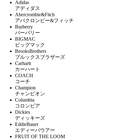
Adidas
アディダス
Abercrombie&Fitch
アバクロンビー&フィッチ
Burberry
バーバリー
BIGMAC
ビッグマック
BrooksBrothers
ブルックスブラザーズ
Carhartt
カーハート
COACH
コーチ
Champion
チャンピオン
Columbia
コロンビア
Dickies
ディッキーズ
EddieBauer
エディーバウアー
FRUIT OF THE LOOM