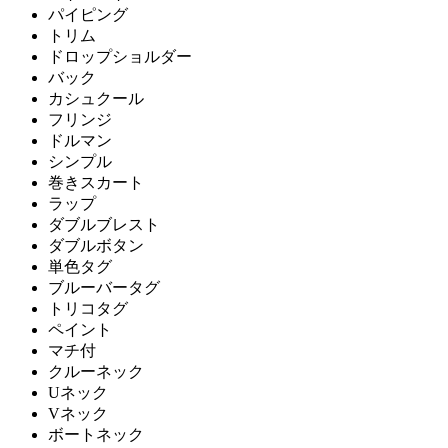
パイピング
トリム
ドロップショルダー
バック
カシュクール
フリンジ
ドルマン
シンプル
巻きスカート
ラップ
ダブルブレスト
ダブルボタン
単色タグ
ブルーバータグ
トリコタグ
ペイント
マチ付
クルーネック
Uネック
Vネック
ボートネック