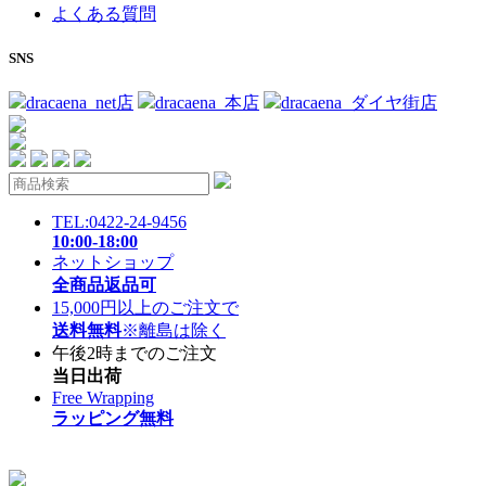
よくある質問
SNS
dracaena_net店
dracaena_本店
dracaena_ダイヤ街店
TEL:0422-24-9456
10:00-18:00
ネットショップ
全商品返品可
15,000円以上のご注文で
送料無料
※離島は除く
午後2時までのご注文
当日出荷
Free Wrapping
ラッピング無料