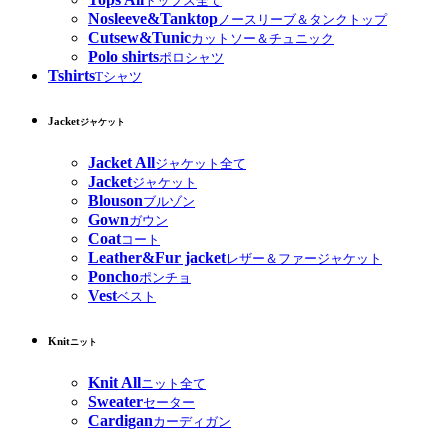
トップス全て
Nosleeve&Tanktop
ノースリーブ＆タンクトップ
Cutsew&Tunic
カットソー＆チュニック
Polo shirts
ポロシャツ
Tshirts
Tシャツ
Jacket
ジャケット
Jacket All
ジャケット全て
Jacket
ジャケット
Blouson
ブルゾン
Gown
ガウン
Coat
コート
Leather&Fur jacket
レザー＆ファージャケット
Poncho
ポンチョ
Vest
ベスト
Knit
ニット
Knit All
ニット全て
Sweater
セーター
Cardigan
カーディガン