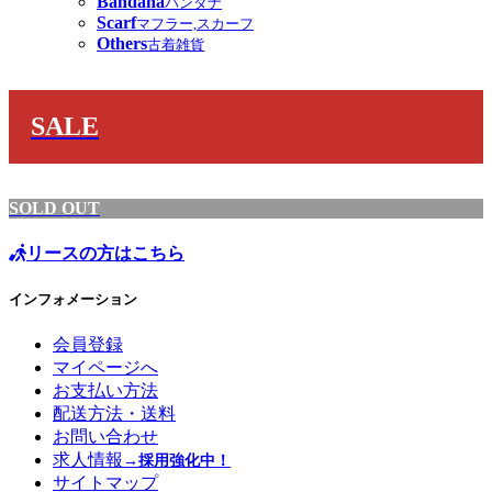
Bandana
バンダナ
Scarf
マフラー,スカーフ
Others
古着雑貨
SALE
SOLD OUT
リースの方はこちら
インフォメーション
会員登録
マイページへ
お支払い方法
配送方法・送料
お問い合わせ
求人情報
→採用強化中！
サイトマップ