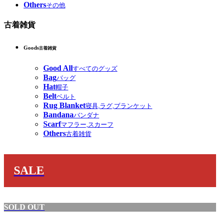
Others
その他
古着雑貨
Goods
古着雑貨
Good All
すべてのグッズ
Bag
バッグ
Hat
帽子
Belt
ベルト
Rug Blanket
寝具,ラグ,ブランケット
Bandana
バンダナ
Scarf
マフラー,スカーフ
Others
古着雑貨
SALE
SOLD OUT