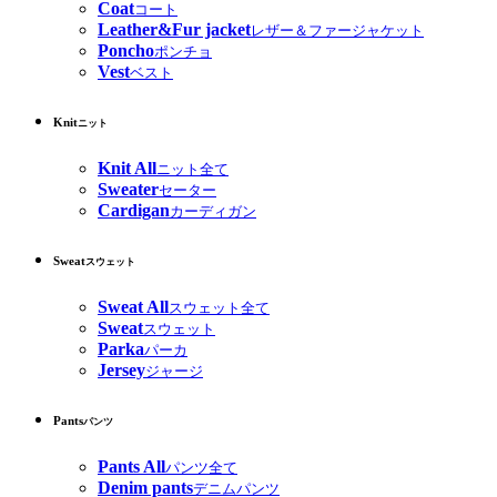
Coat
コート
Leather&Fur jacket
レザー＆ファージャケット
Poncho
ポンチョ
Vest
ベスト
Knit
ニット
Knit All
ニット全て
Sweater
セーター
Cardigan
カーディガン
Sweat
スウェット
Sweat All
スウェット全て
Sweat
スウェット
Parka
パーカ
Jersey
ジャージ
Pants
パンツ
Pants All
パンツ全て
Denim pants
デニムパンツ