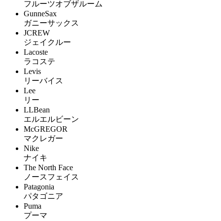
フルーツオブザルーム
GunneSax
ガニーサックス
JCREW
ジェイクルー
Lacoste
ラコステ
Levis
リーバイス
Lee
リー
LLBean
エルエルビーン
McGREGOR
マクレガー
Nike
ナイキ
The North Face
ノースフェイス
Patagonia
パタゴニア
Puma
プーマ