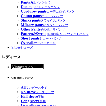
Pants All
パンツ全て
Denim pants
デニムパンツ
Corduroy pants
コーデュロイパンツ
Cotton pants
コットンパンツ
Slacks pants
スラックスパンツ
Military pants
ミリタリーパンツ
Other Pants
その他ポリパンツ
Pattern&Sweat pants
総柄&スウェットパンツ
Short pants
ショートパンツ
Overalls
オーバーオール
Shoes
シューズ
レディース
Vintage
ヴィンテージ
One piece
ワンピース
All
ワンピース全て
No sleeve
ノースリーブ
Half sleeve
半袖
Long sleeve
長袖
Overalls
オーバーオール