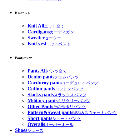
Knit
ニット
Knit All
ニット全て
Cardigans
カーディガン
Sweater
セーター
Knit vest
ニットベスト
Pants
パンツ
Pants All
パンツ全て
Denim pants
デニムパンツ
Corduroy pants
コーデュロイパンツ
Cotton pants
コットンパンツ
Slacks pants
スラックスパンツ
Military pants
ミリタリーパンツ
Other Pants
その他ポリパンツ
Pattern&Sweat pants
総柄&スウェットパンツ
Short pants
ショートパンツ
Overalls
オーバーオール
Shoes
シューズ