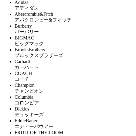
Adidas
アディダス
Abercrombie&Fitch
アバクロンビー&フィッチ
Burberry
バーバリー
BIGMAC
ビッグマック
BrooksBrothers
ブルックスブラザーズ
Carhartt
カーハート
COACH
コーチ
Champion
チャンピオン
Columbia
コロンビア
Dickies
ディッキーズ
EddieBauer
エディーバウアー
FRUIT OF THE LOOM