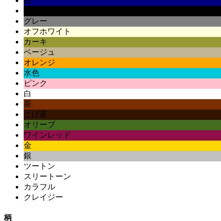
紺
黒
グレー
オフホワイト
カーキ
ベージュ
オレンジ
水色
ピンク
白
茶
こげ茶
オリーブ
ワインレッド
金
銀
ツートン
スリートーン
カラフル
クレイジー
柄