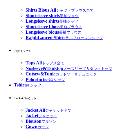
Shirts Blous All
シャツ・ブラウス全て
Shortsleeve shirts
半袖シャツ
Longsleeve shirts
長袖シャツ
Shortsleeve blous
半袖ブラウス
Longsleeve blous
長袖ブラウス
RalphLauren Shirts
ラルフローレンシャツ
Tops
トップス
Tops All
トップス全て
Nosleeve&Tanktop
ノースリーブ＆タンクトップ
Cutsew&Tunic
カットソー＆チュニック
Polo shirts
ポロシャツ
Tshirts
Tシャツ
Jacket
ジャケット
Jacket All
ジャケット全て
Jacket
ジャケット
Blouson
ブルゾン
Gown
ガウン