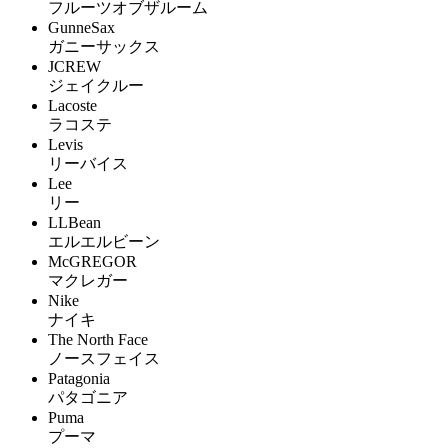
フルーツオブザルーム
GunneSax
ガニーサックス
JCREW
ジェイクルー
Lacoste
ラコステ
Levis
リーバイス
Lee
リー
LLBean
エルエルビーン
McGREGOR
マクレガー
Nike
ナイキ
The North Face
ノースフェイス
Patagonia
パタゴニア
Puma
プーマ