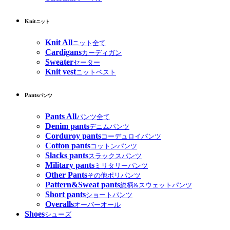
Knit
ニット
Knit All
ニット全て
Cardigans
カーディガン
Sweater
セーター
Knit vest
ニットベスト
Pants
パンツ
Pants All
パンツ全て
Denim pants
デニムパンツ
Corduroy pants
コーデュロイパンツ
Cotton pants
コットンパンツ
Slacks pants
スラックスパンツ
Military pants
ミリタリーパンツ
Other Pants
その他ポリパンツ
Pattern&Sweat pants
総柄&スウェットパンツ
Short pants
ショートパンツ
Overalls
オーバーオール
Shoes
シューズ