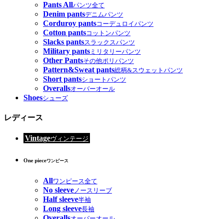
Pants All
パンツ全て
Denim pants
デニムパンツ
Corduroy pants
コーデュロイパンツ
Cotton pants
コットンパンツ
Slacks pants
スラックスパンツ
Military pants
ミリタリーパンツ
Other Pants
その他ポリパンツ
Pattern&Sweat pants
総柄&スウェットパンツ
Short pants
ショートパンツ
Overalls
オーバーオール
Shoes
シューズ
レディース
Vintage
ヴィンテージ
One piece
ワンピース
All
ワンピース全て
No sleeve
ノースリーブ
Half sleeve
半袖
Long sleeve
長袖
Overalls
オーバーオール