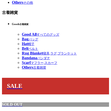
Others
その他
古着雑貨
Goods
古着雑貨
Good All
すべてのグッズ
Bag
バッグ
Hat
帽子
Belt
ベルト
Rug Blanket
寝具,ラグ,ブランケット
Bandana
バンダナ
Scarf
マフラー,スカーフ
Others
古着雑貨
SALE
SOLD OUT