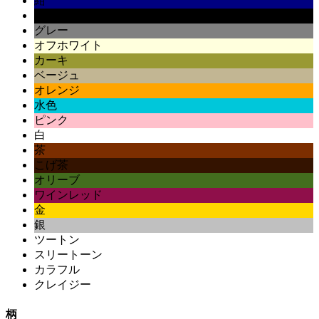
紺
黒
グレー
オフホワイト
カーキ
ベージュ
オレンジ
水色
ピンク
白
茶
こげ茶
オリーブ
ワインレッド
金
銀
ツートン
スリートーン
カラフル
クレイジー
柄