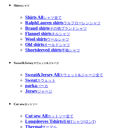
Shirts
シャツ
Shirts All
シャツ全て
RalphLauren shirts
ラルフローレンシャツ
Brand shirte
その他ブランドシャツ
Flannel shirts
ネルシャツ
Wool shirts
ウールシャツ
Old shirts
オールドシャツ
Shortsleeved shirts
半袖シャツ
Sweat&Jersey
スウェット&ジャージ
Sweat&Jersey All
スウェット&ジャージ全て
Sweat
スウェット
parka
パーカ
Jersey
ジャージ
Cut sew
カットソー
Cut sew All
カットソー全て
Longsleeves Tshirts
長袖Tシャツ(ロンT)
Thermal
サーマル