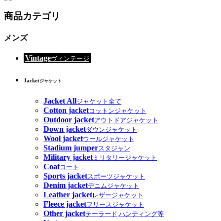
商品カテゴリ
メンズ
Vintage
ヴィンテージ
Jacket
ジャケット
Jacket All
ジャケット全て
Cotton jacket
コットンジャケット
Outdoor jacket
アウトドアジャケット
Down jacket
ダウンジャケット
Wool jacket
ウールジャケット
Stadium jumper
スタジャン
Military jacket
ミリタリージャケット
Coat
コート
Sports jacket
スポーツジャケット
Denim jacket
デニムジャケット
Leather jacket
レザージャケット
Fleece jacket
フリースジャケット
Other jacket
テーラード,ハンティング等