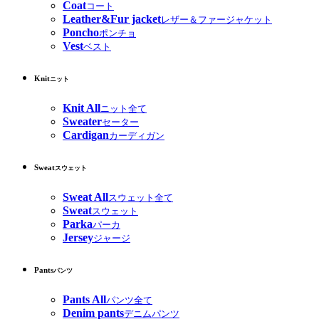
Coat
コート
Leather&Fur jacket
レザー＆ファージャケット
Poncho
ポンチョ
Vest
ベスト
Knit
ニット
Knit All
ニット全て
Sweater
セーター
Cardigan
カーディガン
Sweat
スウェット
Sweat All
スウェット全て
Sweat
スウェット
Parka
パーカ
Jersey
ジャージ
Pants
パンツ
Pants All
パンツ全て
Denim pants
デニムパンツ