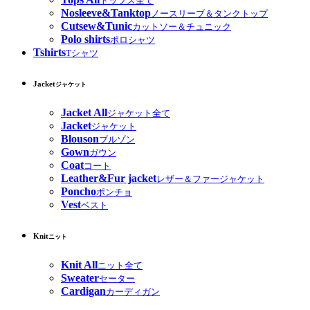
トップス全て
Nosleeve&Tanktop
ノースリーブ＆タンクトップ
Cutsew&Tunic
カットソー＆チュニック
Polo shirts
ポロシャツ
Tshirts
Tシャツ
Jacket
ジャケット
Jacket All
ジャケット全て
Jacket
ジャケット
Blouson
ブルゾン
Gown
ガウン
Coat
コート
Leather&Fur jacket
レザー＆ファージャケット
Poncho
ポンチョ
Vest
ベスト
Knit
ニット
Knit All
ニット全て
Sweater
セーター
Cardigan
カーディガン