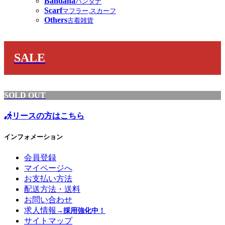
Bandana
バンダナ
Scarf
マフラー,スカーフ
Others
古着雑貨
SALE
SOLD OUT
リースの方はこちら
インフォメーション
会員登録
マイページへ
お支払い方法
配送方法・送料
お問い合わせ
求人情報
→採用強化中！
サイトマップ