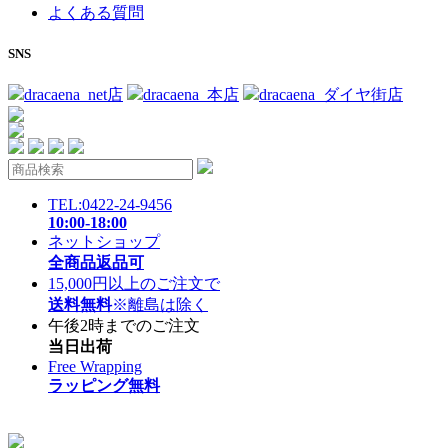
よくある質問
SNS
dracaena_net店
dracaena_本店
dracaena_ダイヤ街店
TEL:0422-24-9456
10:00-18:00
ネットショップ
全商品返品可
15,000円以上のご注文で
送料無料
※離島は除く
午後2時までのご注文
当日出荷
Free Wrapping
ラッピング無料