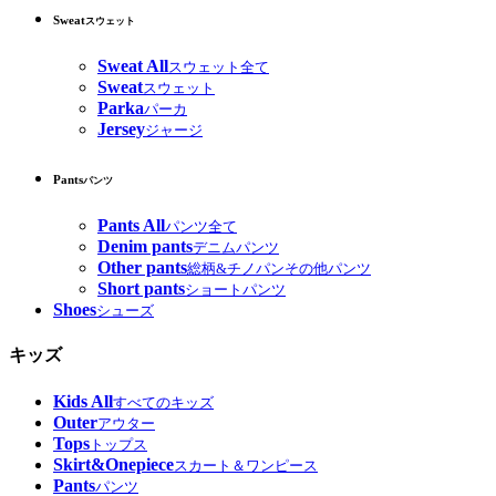
Sweat
スウェット
Sweat All
スウェット全て
Sweat
スウェット
Parka
パーカ
Jersey
ジャージ
Pants
パンツ
Pants All
パンツ全て
Denim pants
デニムパンツ
Other pants
総柄&チノパンその他パンツ
Short pants
ショートパンツ
Shoes
シューズ
キッズ
Kids All
すべてのキッズ
Outer
アウター
Tops
トップス
Skirt&Onepiece
スカート＆ワンピース
Pants
パンツ