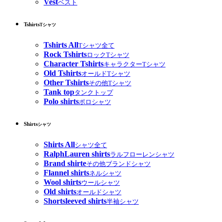
Vest
ベスト
Tshirts
Tシャツ
Tshirts All
Tシャツ全て
Rock Tshirts
ロックTシャツ
Character Tshirts
キャラクターTシャツ
Old Tshirts
オールドTシャツ
Other Tshirts
その他Tシャツ
Tank top
タンクトップ
Polo shirts
ポロシャツ
Shirts
シャツ
Shirts All
シャツ全て
RalphLauren shirts
ラルフローレンシャツ
Brand shirte
その他ブランドシャツ
Flannel shirts
ネルシャツ
Wool shirts
ウールシャツ
Old shirts
オールドシャツ
Shortsleeved shirts
半袖シャツ