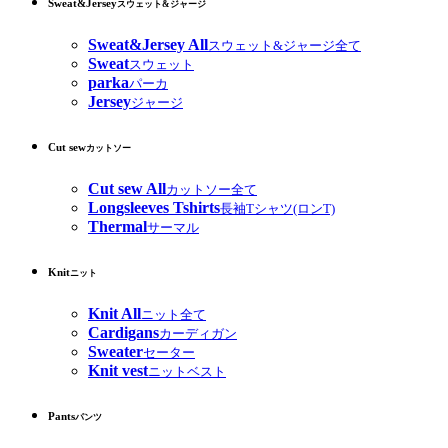
Sweat&Jersey
スウェット&ジャージ
Sweat&Jersey All
スウェット&ジャージ全て
Sweat
スウェット
parka
パーカ
Jersey
ジャージ
Cut sew
カットソー
Cut sew All
カットソー全て
Longsleeves Tshirts
長袖Tシャツ(ロンT)
Thermal
サーマル
Knit
ニット
Knit All
ニット全て
Cardigans
カーディガン
Sweater
セーター
Knit vest
ニットベスト
Pants
パンツ