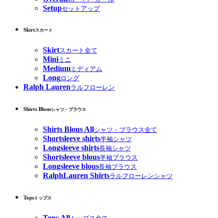
Setup
セットアップ
Skirt
スカート
Skirt
スカート全て
Mini
ミニ
Medium
ミディアム
Long
ロング
Ralph Lauren
ラルフローレン
Shirts Blous
シャツ・ブラウス
Shirts Blous All
シャツ・ブラウス全て
Shortsleeve shirts
半袖シャツ
Longsleeve shirts
長袖シャツ
Shortsleeve blous
半袖ブラウス
Longsleeve blous
長袖ブラウス
RalphLauren Shirts
ラルフローレンシャツ
Tops
トップス
Tops All