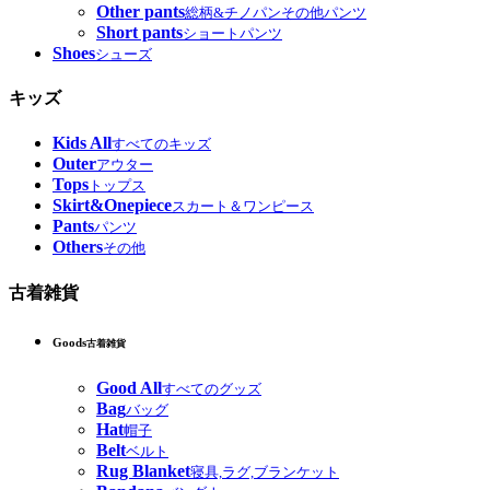
Other pants
総柄&チノパンその他パンツ
Short pants
ショートパンツ
Shoes
シューズ
キッズ
Kids All
すべてのキッズ
Outer
アウター
Tops
トップス
Skirt&Onepiece
スカート＆ワンピース
Pants
パンツ
Others
その他
古着雑貨
Goods
古着雑貨
Good All
すべてのグッズ
Bag
バッグ
Hat
帽子
Belt
ベルト
Rug Blanket
寝具,ラグ,ブランケット