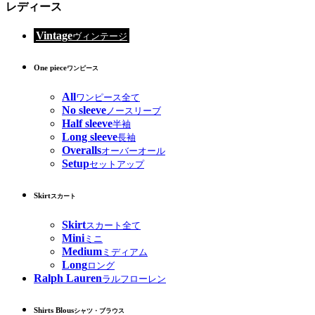
レディース
Vintage
ヴィンテージ
One piece
ワンピース
All
ワンピース全て
No sleeve
ノースリーブ
Half sleeve
半袖
Long sleeve
長袖
Overalls
オーバーオール
Setup
セットアップ
Skirt
スカート
Skirt
スカート全て
Mini
ミニ
Medium
ミディアム
Long
ロング
Ralph Lauren
ラルフローレン
Shirts Blous
シャツ・ブラウス