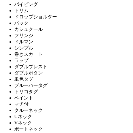
パイピング
トリム
ドロップショルダー
バック
カシュクール
フリンジ
ドルマン
シンプル
巻きスカート
ラップ
ダブルブレスト
ダブルボタン
単色タグ
ブルーバータグ
トリコタグ
ペイント
マチ付
クルーネック
Uネック
Vネック
ボートネック