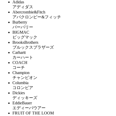
Adidas
アディダス
Abercrombie&Fitch
アバクロンビー&フィッチ
Burberry
バーバリー
BIGMAC
ビッグマック
BrooksBrothers
ブルックスブラザーズ
Carhartt
カーハート
COACH
コーチ
Champion
チャンピオン
Columbia
コロンビア
Dickies
ディッキーズ
EddieBauer
エディーバウアー
FRUIT OF THE LOOM