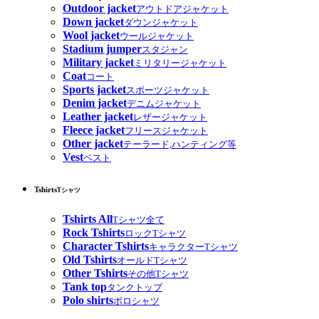
Outdoor jacket
アウトドアジャケット
Down jacket
ダウンジャケット
Wool jacket
ウールジャケット
Stadium jumper
スタジャン
Military jacket
ミリタリージャケット
Coat
コート
Sports jacket
スポーツジャケット
Denim jacket
デニムジャケット
Leather jacket
レザージャケット
Fleece jacket
フリースジャケット
Other jacket
テーラード,ハンティング等
Vest
ベスト
Tshirts
Tシャツ
Tshirts All
Tシャツ全て
Rock Tshirts
ロックTシャツ
Character Tshirts
キャラクターTシャツ
Old Tshirts
オールドTシャツ
Other Tshirts
その他Tシャツ
Tank top
タンクトップ
Polo shirts
ポロシャツ