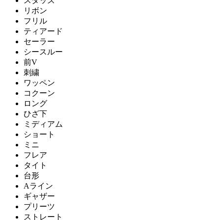
スタッズ
リボン
フリル
ティアード
セーラー
シースルー
前V
刺繍
ワッペン
コクーン
ロング
ひざ下
ミディアム
ショート
ミニ
フレア
タイト
台形
Aライン
ギャザー
プリーツ
ストレート