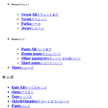
Sweat
スウェット
Sweat All
スウェット全て
Sweat
スウェット
Parka
パーカ
Jersey
ジャージ
Pants
パンツ
Pants All
パンツ全て
Denim pants
デニムパンツ
Other pants
総柄&チノパンその他パンツ
Short pants
ショートパンツ
Shoes
シューズ
キッズ
Kids All
すべてのキッズ
Outer
アウター
Tops
トップス
Skirt&Onepiece
スカート＆ワンピース
Pants
パンツ