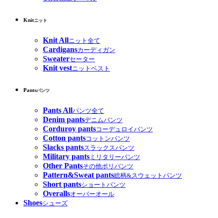
Knit
ニット
Knit All
ニット全て
Cardigans
カーディガン
Sweater
セーター
Knit vest
ニットベスト
Pants
パンツ
Pants All
パンツ全て
Denim pants
デニムパンツ
Corduroy pants
コーデュロイパンツ
Cotton pants
コットンパンツ
Slacks pants
スラックスパンツ
Military pants
ミリタリーパンツ
Other Pants
その他ポリパンツ
Pattern&Sweat pants
総柄&スウェットパンツ
Short pants
ショートパンツ
Overalls
オーバーオール
Shoes
シューズ