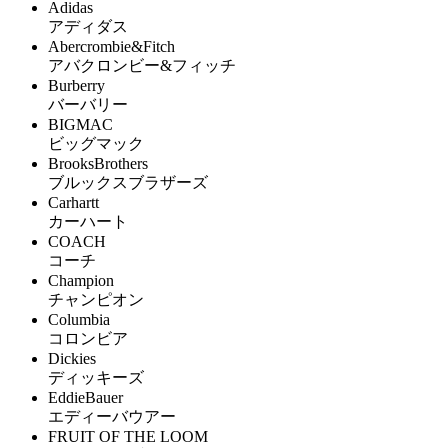
Adidas
アディダス
Abercrombie&Fitch
アバクロンビー&フィッチ
Burberry
バーバリー
BIGMAC
ビッグマック
BrooksBrothers
ブルックスブラザーズ
Carhartt
カーハート
COACH
コーチ
Champion
チャンピオン
Columbia
コロンビア
Dickies
ディッキーズ
EddieBauer
エディーバウアー
FRUIT OF THE LOOM