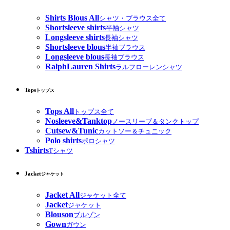
Shirts Blous All
シャツ・ブラウス全て
Shortsleeve shirts
半袖シャツ
Longsleeve shirts
長袖シャツ
Shortsleeve blous
半袖ブラウス
Longsleeve blous
長袖ブラウス
RalphLauren Shirts
ラルフローレンシャツ
Tops
トップス
Tops All
トップス全て
Nosleeve&Tanktop
ノースリーブ＆タンクトップ
Cutsew&Tunic
カットソー＆チュニック
Polo shirts
ポロシャツ
Tshirts
Tシャツ
Jacket
ジャケット
Jacket All
ジャケット全て
Jacket
ジャケット
Blouson
ブルゾン
Gown
ガウン