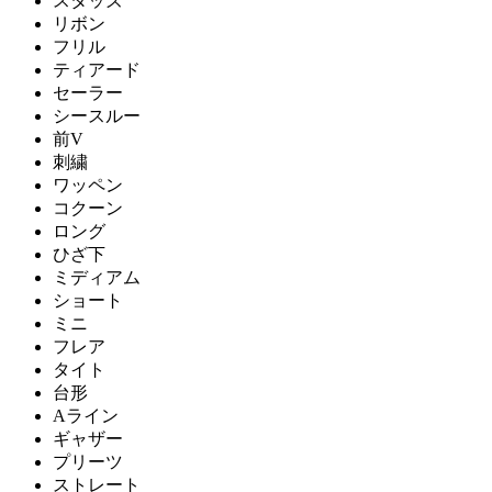
スタッズ
リボン
フリル
ティアード
セーラー
シースルー
前V
刺繍
ワッペン
コクーン
ロング
ひざ下
ミディアム
ショート
ミニ
フレア
タイト
台形
Aライン
ギャザー
プリーツ
ストレート