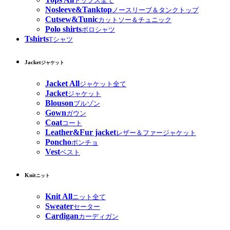
トップス全て
Nosleeve&Tanktop
ノースリーブ＆タンクトップ
Cutsew&Tunic
カットソー＆チュニック
Polo shirts
ポロシャツ
Tshirts
Tシャツ
Jacket
ジャケット
Jacket All
ジャケット全て
Jacket
ジャケット
Blouson
ブルゾン
Gown
ガウン
Coat
コート
Leather&Fur jacket
レザー＆ファージャケット
Poncho
ポンチョ
Vest
ベスト
Knit
ニット
Knit All
ニット全て
Sweater
セーター
Cardigan
カーディガン