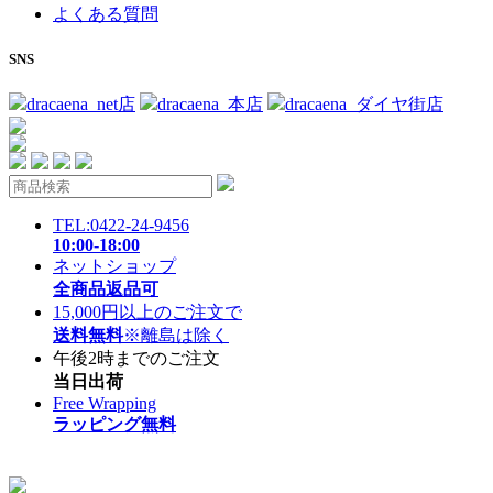
よくある質問
SNS
dracaena_net店
dracaena_本店
dracaena_ダイヤ街店
TEL:0422-24-9456
10:00-18:00
ネットショップ
全商品返品可
15,000円以上のご注文で
送料無料
※離島は除く
午後2時までのご注文
当日出荷
Free Wrapping
ラッピング無料