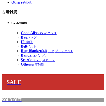
Others
その他
古着雑貨
Goods
古着雑貨
Good All
すべてのグッズ
Bag
バッグ
Hat
帽子
Belt
ベルト
Rug Blanket
寝具,ラグ,ブランケット
Bandana
バンダナ
Scarf
マフラー,スカーフ
Others
古着雑貨
SALE
SOLD OUT