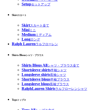
Setup
セットアップ
Skirt
スカート
Skirt
スカート全て
Mini
ミニ
Medium
ミディアム
Long
ロング
Ralph Lauren
ラルフローレン
Shirts Blous
シャツ・ブラウス
Shirts Blous All
シャツ・ブラウス全て
Shortsleeve shirts
半袖シャツ
Longsleeve shirts
長袖シャツ
Shortsleeve blous
半袖ブラウス
Longsleeve blous
長袖ブラウス
RalphLauren Shirts
ラルフローレンシャツ
Tops
トップス
Tops All