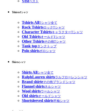
Vest
ベスト
Tshirts
Tシャツ
Tshirts All
Tシャツ全て
Rock Tshirts
ロックTシャツ
Character Tshirts
キャラクターTシャツ
Old Tshirts
オールドTシャツ
Other Tshirts
その他Tシャツ
Tank top
タンクトップ
Polo shirts
ポロシャツ
Shirts
シャツ
Shirts All
シャツ全て
RalphLauren shirts
ラルフローレンシャツ
Brand shirte
その他ブランドシャツ
Flannel shirts
ネルシャツ
Wool shirts
ウールシャツ
Old shirts
オールドシャツ
Shortsleeved shirts
半袖シャツ