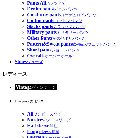
Pants All
パンツ全て
Denim pants
デニムパンツ
Corduroy pants
コーデュロイパンツ
Cotton pants
コットンパンツ
Slacks pants
スラックスパンツ
Military pants
ミリタリーパンツ
Other Pants
その他ポリパンツ
Pattern&Sweat pants
総柄&スウェットパンツ
Short pants
ショートパンツ
Overalls
オーバーオール
Shoes
シューズ
レディース
Vintage
ヴィンテージ
One piece
ワンピース
All
ワンピース全て
No sleeve
ノースリーブ
Half sleeve
半袖
Long sleeve
長袖
Overalls
オーバーオール