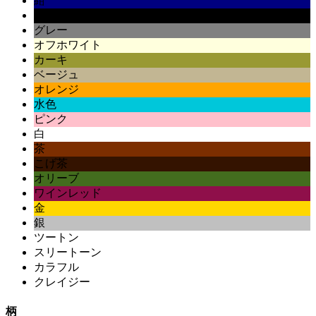
紺
黒
グレー
オフホワイト
カーキ
ベージュ
オレンジ
水色
ピンク
白
茶
こげ茶
オリーブ
ワインレッド
金
銀
ツートン
スリートーン
カラフル
クレイジー
柄