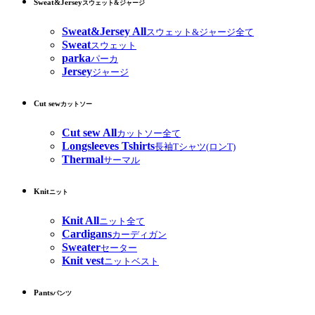
Sweat&Jersey
スウェット&ジャージ
Sweat&Jersey All
スウェット&ジャージ全て
Sweat
スウェット
parka
パーカ
Jersey
ジャージ
Cut sew
カットソー
Cut sew All
カットソー全て
Longsleeves Tshirts
長袖Tシャツ(ロンT)
Thermal
サーマル
Knit
ニット
Knit All
ニット全て
Cardigans
カーディガン
Sweater
セーター
Knit vest
ニットベスト
Pants
パンツ