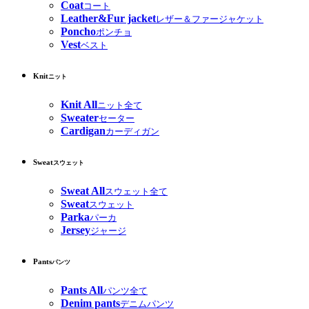
Coat
コート
Leather&Fur jacket
レザー＆ファージャケット
Poncho
ポンチョ
Vest
ベスト
Knit
ニット
Knit All
ニット全て
Sweater
セーター
Cardigan
カーディガン
Sweat
スウェット
Sweat All
スウェット全て
Sweat
スウェット
Parka
パーカ
Jersey
ジャージ
Pants
パンツ
Pants All
パンツ全て
Denim pants
デニムパンツ