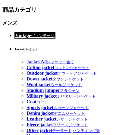
商品カテゴリ
メンズ
Vintage
ヴィンテージ
Jacket
ジャケット
Jacket All
ジャケット全て
Cotton jacket
コットンジャケット
Outdoor jacket
アウトドアジャケット
Down jacket
ダウンジャケット
Wool jacket
ウールジャケット
Stadium jumper
スタジャン
Military jacket
ミリタリージャケット
Coat
コート
Sports jacket
スポーツジャケット
Denim jacket
デニムジャケット
Leather jacket
レザージャケット
Fleece jacket
フリースジャケット
Other jacket
テーラード,ハンティング等