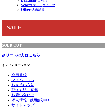
Bandana
バンダナ
Scarf
マフラー,スカーフ
Others
古着雑貨
SALE
SOLD OUT
リースの方はこちら
インフォメーション
会員登録
マイページへ
お支払い方法
配送方法・送料
お問い合わせ
求人情報
→採用強化中！
サイトマップ