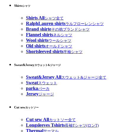
Shirts
シャツ
Shirts All
シャツ全て
RalphLauren shirts
ラルフローレンシャツ
Brand shirte
その他ブランドシャツ
Flannel shirts
ネルシャツ
Wool shirts
ウールシャツ
Old shirts
オールドシャツ
Shortsleeved shirts
半袖シャツ
Sweat&Jersey
スウェット&ジャージ
Sweat&Jersey All
スウェット&ジャージ全て
Sweat
スウェット
parka
パーカ
Jersey
ジャージ
Cut sew
カットソー
Cut sew All
カットソー全て
Longsleeves Tshirts
長袖Tシャツ(ロンT)
Thermal
サーマル