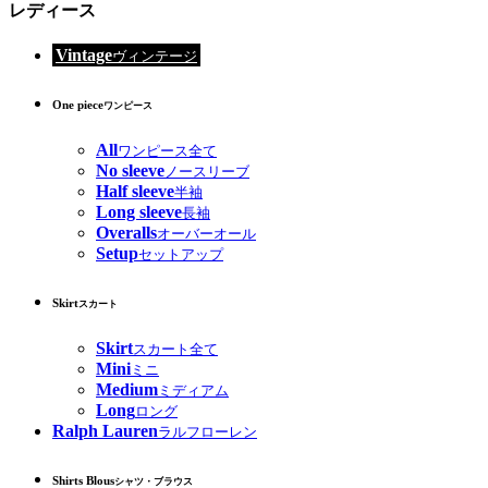
レディース
Vintage
ヴィンテージ
One piece
ワンピース
All
ワンピース全て
No sleeve
ノースリーブ
Half sleeve
半袖
Long sleeve
長袖
Overalls
オーバーオール
Setup
セットアップ
Skirt
スカート
Skirt
スカート全て
Mini
ミニ
Medium
ミディアム
Long
ロング
Ralph Lauren
ラルフローレン
Shirts Blous
シャツ・ブラウス