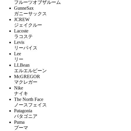
フルーツオブザルーム
GunneSax
ガニーサックス
JCREW
ジェイクルー
Lacoste
ラコステ
Levis
リーバイス
Lee
リー
LLBean
エルエルビーン
McGREGOR
マクレガー
Nike
ナイキ
The North Face
ノースフェイス
Patagonia
パタゴニア
Puma
プーマ