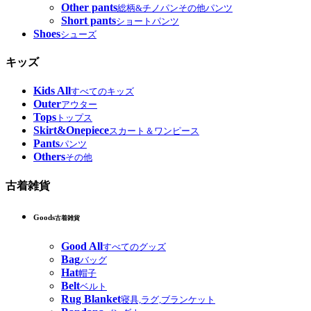
Other pants
総柄&チノパンその他パンツ
Short pants
ショートパンツ
Shoes
シューズ
キッズ
Kids All
すべてのキッズ
Outer
アウター
Tops
トップス
Skirt&Onepiece
スカート＆ワンピース
Pants
パンツ
Others
その他
古着雑貨
Goods
古着雑貨
Good All
すべてのグッズ
Bag
バッグ
Hat
帽子
Belt
ベルト
Rug Blanket
寝具,ラグ,ブランケット