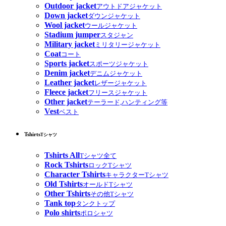
Outdoor jacket
アウトドアジャケット
Down jacket
ダウンジャケット
Wool jacket
ウールジャケット
Stadium jumper
スタジャン
Military jacket
ミリタリージャケット
Coat
コート
Sports jacket
スポーツジャケット
Denim jacket
デニムジャケット
Leather jacket
レザージャケット
Fleece jacket
フリースジャケット
Other jacket
テーラード,ハンティング等
Vest
ベスト
Tshirts
Tシャツ
Tshirts All
Tシャツ全て
Rock Tshirts
ロックTシャツ
Character Tshirts
キャラクターTシャツ
Old Tshirts
オールドTシャツ
Other Tshirts
その他Tシャツ
Tank top
タンクトップ
Polo shirts
ポロシャツ