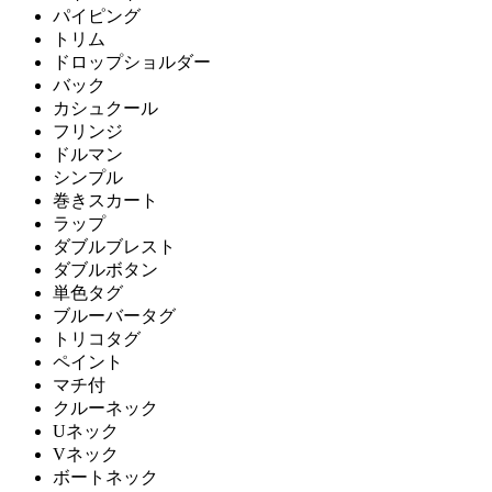
パイピング
トリム
ドロップショルダー
バック
カシュクール
フリンジ
ドルマン
シンプル
巻きスカート
ラップ
ダブルブレスト
ダブルボタン
単色タグ
ブルーバータグ
トリコタグ
ペイント
マチ付
クルーネック
Uネック
Vネック
ボートネック