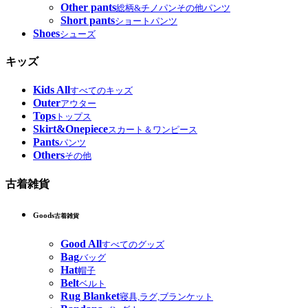
Other pants
総柄&チノパンその他パンツ
Short pants
ショートパンツ
Shoes
シューズ
キッズ
Kids All
すべてのキッズ
Outer
アウター
Tops
トップス
Skirt&Onepiece
スカート＆ワンピース
Pants
パンツ
Others
その他
古着雑貨
Goods
古着雑貨
Good All
すべてのグッズ
Bag
バッグ
Hat
帽子
Belt
ベルト
Rug Blanket
寝具,ラグ,ブランケット