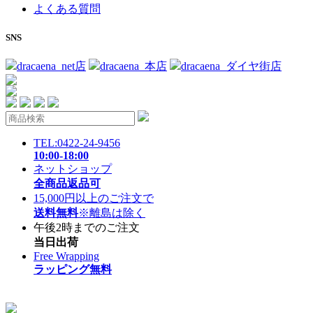
よくある質問
SNS
dracaena_net店
dracaena_本店
dracaena_ダイヤ街店
TEL:0422-24-9456
10:00-18:00
ネットショップ
全商品返品可
15,000円以上のご注文で
送料無料
※離島は除く
午後2時までのご注文
当日出荷
Free Wrapping
ラッピング無料