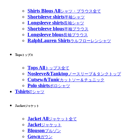
Shirts Blous All
シャツ・ブラウス全て
Shortsleeve shirts
半袖シャツ
Longsleeve shirts
長袖シャツ
Shortsleeve blous
半袖ブラウス
Longsleeve blous
長袖ブラウス
RalphLauren Shirts
ラルフローレンシャツ
Tops
トップス
Tops All
トップス全て
Nosleeve&Tanktop
ノースリーブ＆タンクトップ
Cutsew&Tunic
カットソー＆チュニック
Polo shirts
ポロシャツ
Tshirts
Tシャツ
Jacket
ジャケット
Jacket All
ジャケット全て
Jacket
ジャケット
Blouson
ブルゾン
Gown
ガウン