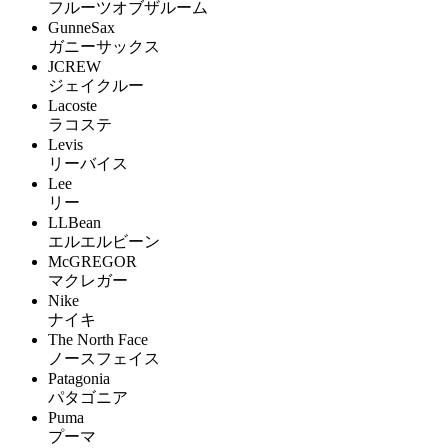
フルーツオブザルーム
GunneSax
ガニーサックス
JCREW
ジェイクルー
Lacoste
ラコステ
Levis
リーバイス
Lee
リー
LLBean
エルエルビーン
McGREGOR
マクレガー
Nike
ナイキ
The North Face
ノースフェイス
Patagonia
パタゴニア
Puma
プーマ