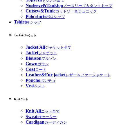
トップス全て
Nosleeve&Tanktop
ノースリーブ＆タンクトップ
Cutsew&Tunic
カットソー＆チュニック
Polo shirts
ポロシャツ
Tshirts
Tシャツ
Jacket
ジャケット
Jacket All
ジャケット全て
Jacket
ジャケット
Blouson
ブルゾン
Gown
ガウン
Coat
コート
Leather&Fur jacket
レザー＆ファージャケット
Poncho
ポンチョ
Vest
ベスト
Knit
ニット
Knit All
ニット全て
Sweater
セーター
Cardigan
カーディガン