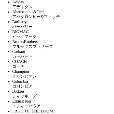
Adidas
アディダス
Abercrombie&Fitch
アバクロンビー&フィッチ
Burberry
バーバリー
BIGMAC
ビッグマック
BrooksBrothers
ブルックスブラザーズ
Carhartt
カーハート
COACH
コーチ
Champion
チャンピオン
Columbia
コロンビア
Dickies
ディッキーズ
EddieBauer
エディーバウアー
FRUIT OF THE LOOM