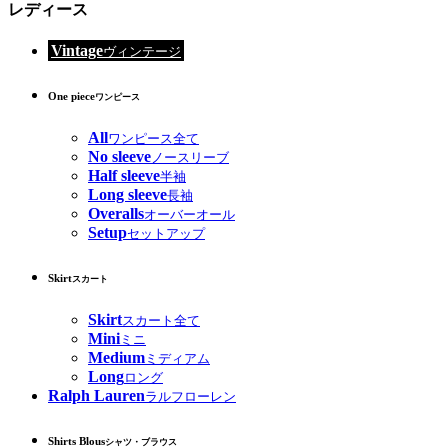
レディース
Vintage
ヴィンテージ
One piece
ワンピース
All
ワンピース全て
No sleeve
ノースリーブ
Half sleeve
半袖
Long sleeve
長袖
Overalls
オーバーオール
Setup
セットアップ
Skirt
スカート
Skirt
スカート全て
Mini
ミニ
Medium
ミディアム
Long
ロング
Ralph Lauren
ラルフローレン
Shirts Blous
シャツ・ブラウス