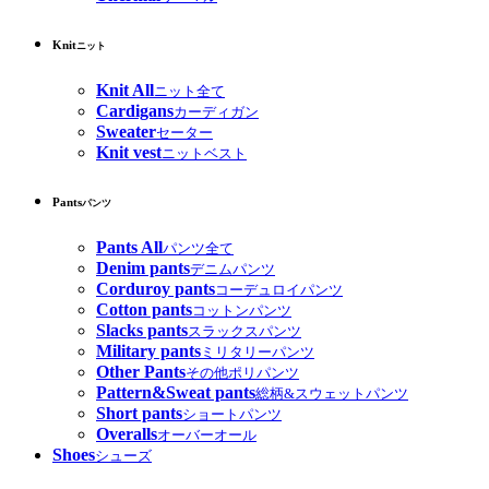
Knit
ニット
Knit All
ニット全て
Cardigans
カーディガン
Sweater
セーター
Knit vest
ニットベスト
Pants
パンツ
Pants All
パンツ全て
Denim pants
デニムパンツ
Corduroy pants
コーデュロイパンツ
Cotton pants
コットンパンツ
Slacks pants
スラックスパンツ
Military pants
ミリタリーパンツ
Other Pants
その他ポリパンツ
Pattern&Sweat pants
総柄&スウェットパンツ
Short pants
ショートパンツ
Overalls
オーバーオール
Shoes
シューズ