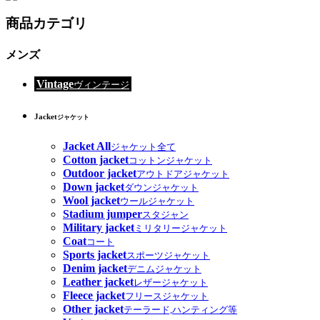
商品カテゴリ
メンズ
Vintage
ヴィンテージ
Jacket
ジャケット
Jacket All
ジャケット全て
Cotton jacket
コットンジャケット
Outdoor jacket
アウトドアジャケット
Down jacket
ダウンジャケット
Wool jacket
ウールジャケット
Stadium jumper
スタジャン
Military jacket
ミリタリージャケット
Coat
コート
Sports jacket
スポーツジャケット
Denim jacket
デニムジャケット
Leather jacket
レザージャケット
Fleece jacket
フリースジャケット
Other jacket
テーラード,ハンティング等