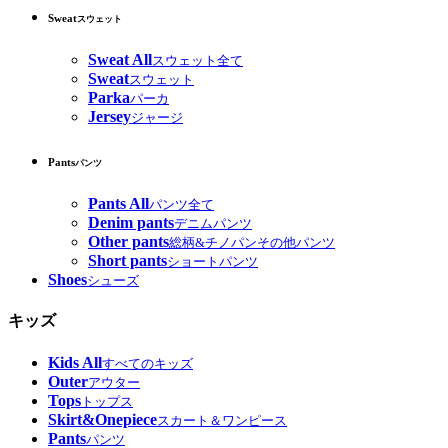
Sweat
スウェット
Sweat All
スウェット全て
Sweat
スウェット
Parka
パーカ
Jersey
ジャージ
Pants
パンツ
Pants All
パンツ全て
Denim pants
デニムパンツ
Other pants
総柄&チノパンその他パンツ
Short pants
ショートパンツ
Shoes
シューズ
キッズ
Kids All
すべてのキッズ
Outer
アウター
Tops
トップス
Skirt&Onepiece
スカート＆ワンピース
Pants
パンツ