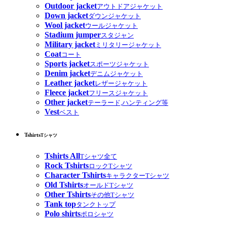
Outdoor jacket
アウトドアジャケット
Down jacket
ダウンジャケット
Wool jacket
ウールジャケット
Stadium jumper
スタジャン
Military jacket
ミリタリージャケット
Coat
コート
Sports jacket
スポーツジャケット
Denim jacket
デニムジャケット
Leather jacket
レザージャケット
Fleece jacket
フリースジャケット
Other jacket
テーラード,ハンティング等
Vest
ベスト
Tshirts
Tシャツ
Tshirts All
Tシャツ全て
Rock Tshirts
ロックTシャツ
Character Tshirts
キャラクターTシャツ
Old Tshirts
オールドTシャツ
Other Tshirts
その他Tシャツ
Tank top
タンクトップ
Polo shirts
ポロシャツ