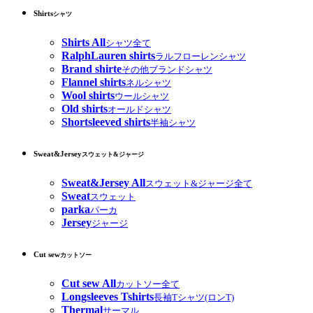
Shirts
シャツ
Shirts All
シャツ全て
RalphLauren shirts
ラルフローレンシャツ
Brand shirte
その他ブランドシャツ
Flannel shirts
ネルシャツ
Wool shirts
ウールシャツ
Old shirts
オールドシャツ
Shortsleeved shirts
半袖シャツ
Sweat&Jersey
スウェット&ジャージ
Sweat&Jersey All
スウェット&ジャージ全て
Sweat
スウェット
parka
パーカ
Jersey
ジャージ
Cut sew
カットソー
Cut sew All
カットソー全て
Longsleeves Tshirts
長袖Tシャツ(ロンT)
Thermal
サーマル