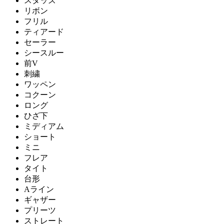
スタッズ
リボン
フリル
ティアード
セーラー
シースルー
前V
刺繍
ワッペン
コクーン
ロング
ひざ下
ミディアム
ショート
ミニ
フレア
タイト
台形
Aライン
ギャザー
プリーツ
ストレート