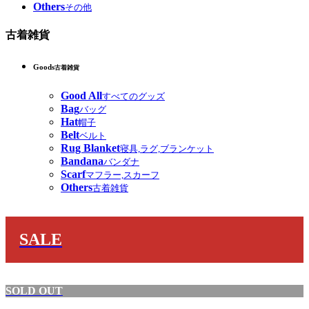
Others
その他
古着雑貨
Goods
古着雑貨
Good All
すべてのグッズ
Bag
バッグ
Hat
帽子
Belt
ベルト
Rug Blanket
寝具,ラグ,ブランケット
Bandana
バンダナ
Scarf
マフラー,スカーフ
Others
古着雑貨
SALE
SOLD OUT