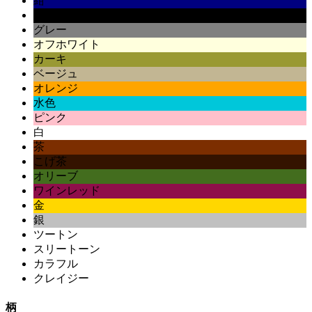
紺
黒
グレー
オフホワイト
カーキ
ベージュ
オレンジ
水色
ピンク
白
茶
こげ茶
オリーブ
ワインレッド
金
銀
ツートン
スリートーン
カラフル
クレイジー
柄