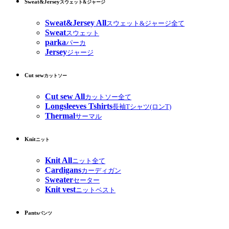
Sweat&Jersey
スウェット&ジャージ
Sweat&Jersey All
スウェット&ジャージ全て
Sweat
スウェット
parka
パーカ
Jersey
ジャージ
Cut sew
カットソー
Cut sew All
カットソー全て
Longsleeves Tshirts
長袖Tシャツ(ロンT)
Thermal
サーマル
Knit
ニット
Knit All
ニット全て
Cardigans
カーディガン
Sweater
セーター
Knit vest
ニットベスト
Pants
パンツ