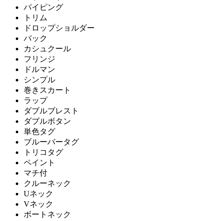
パイピング
トリム
ドロップショルダー
バック
カシュクール
フリンジ
ドルマン
シンプル
巻きスカート
ラップ
ダブルブレスト
ダブルボタン
単色タグ
ブルーバータグ
トリコタグ
ペイント
マチ付
クルーネック
Uネック
Vネック
ボートネック