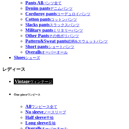
Pants All
パンツ全て
Denim pants
デニムパンツ
Corduroy pants
コーデュロイパンツ
Cotton pants
コットンパンツ
Slacks pants
スラックスパンツ
Military pants
ミリタリーパンツ
Other Pants
その他ポリパンツ
Pattern&Sweat pants
総柄&スウェットパンツ
Short pants
ショートパンツ
Overalls
オーバーオール
Shoes
シューズ
レディース
Vintage
ヴィンテージ
One piece
ワンピース
All
ワンピース全て
No sleeve
ノースリーブ
Half sleeve
半袖
Long sleeve
長袖
Overalls
オーバーオール