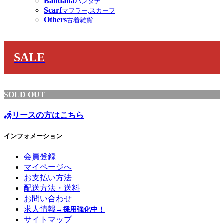
Bandana
バンダナ
Scarf
マフラー,スカーフ
Others
古着雑貨
SALE
SOLD OUT
リースの方はこちら
インフォメーション
会員登録
マイページへ
お支払い方法
配送方法・送料
お問い合わせ
求人情報
→採用強化中！
サイトマップ