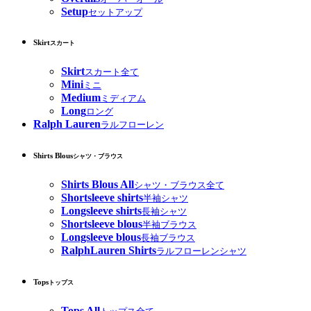
Setup
セットアップ
Skirt
スカート
Skirt
スカート全て
Mini
ミニ
Medium
ミディアム
Long
ロング
Ralph Lauren
ラルフローレン
Shirts Blous
シャツ・ブラウス
Shirts Blous All
シャツ・ブラウス全て
Shortsleeve shirts
半袖シャツ
Longsleeve shirts
長袖シャツ
Shortsleeve blous
半袖ブラウス
Longsleeve blous
長袖ブラウス
RalphLauren Shirts
ラルフローレンシャツ
Tops
トップス
Tops All