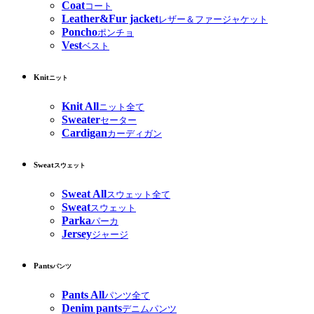
Coat
コート
Leather&Fur jacket
レザー＆ファージャケット
Poncho
ポンチョ
Vest
ベスト
Knit
ニット
Knit All
ニット全て
Sweater
セーター
Cardigan
カーディガン
Sweat
スウェット
Sweat All
スウェット全て
Sweat
スウェット
Parka
パーカ
Jersey
ジャージ
Pants
パンツ
Pants All
パンツ全て
Denim pants
デニムパンツ