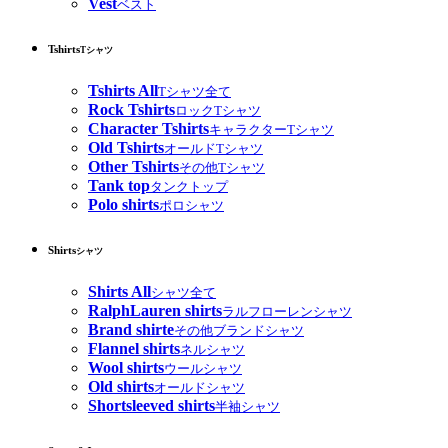
Vest
ベスト
Tshirts
Tシャツ
Tshirts All
Tシャツ全て
Rock Tshirts
ロックTシャツ
Character Tshirts
キャラクターTシャツ
Old Tshirts
オールドTシャツ
Other Tshirts
その他Tシャツ
Tank top
タンクトップ
Polo shirts
ポロシャツ
Shirts
シャツ
Shirts All
シャツ全て
RalphLauren shirts
ラルフローレンシャツ
Brand shirte
その他ブランドシャツ
Flannel shirts
ネルシャツ
Wool shirts
ウールシャツ
Old shirts
オールドシャツ
Shortsleeved shirts
半袖シャツ