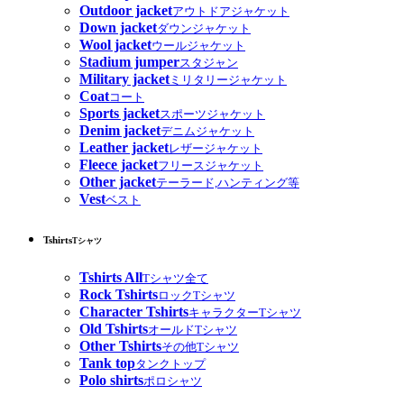
Outdoor jacket
アウトドアジャケット
Down jacket
ダウンジャケット
Wool jacket
ウールジャケット
Stadium jumper
スタジャン
Military jacket
ミリタリージャケット
Coat
コート
Sports jacket
スポーツジャケット
Denim jacket
デニムジャケット
Leather jacket
レザージャケット
Fleece jacket
フリースジャケット
Other jacket
テーラード,ハンティング等
Vest
ベスト
Tshirts
Tシャツ
Tshirts All
Tシャツ全て
Rock Tshirts
ロックTシャツ
Character Tshirts
キャラクターTシャツ
Old Tshirts
オールドTシャツ
Other Tshirts
その他Tシャツ
Tank top
タンクトップ
Polo shirts
ポロシャツ