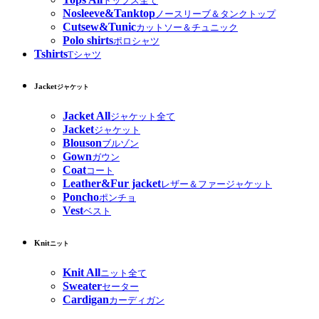
トップス全て
Nosleeve&Tanktop
ノースリーブ＆タンクトップ
Cutsew&Tunic
カットソー＆チュニック
Polo shirts
ポロシャツ
Tshirts
Tシャツ
Jacket
ジャケット
Jacket All
ジャケット全て
Jacket
ジャケット
Blouson
ブルゾン
Gown
ガウン
Coat
コート
Leather&Fur jacket
レザー＆ファージャケット
Poncho
ポンチョ
Vest
ベスト
Knit
ニット
Knit All
ニット全て
Sweater
セーター
Cardigan
カーディガン