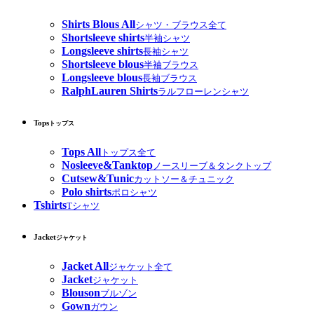
Shirts Blous All
シャツ・ブラウス全て
Shortsleeve shirts
半袖シャツ
Longsleeve shirts
長袖シャツ
Shortsleeve blous
半袖ブラウス
Longsleeve blous
長袖ブラウス
RalphLauren Shirts
ラルフローレンシャツ
Tops
トップス
Tops All
トップス全て
Nosleeve&Tanktop
ノースリーブ＆タンクトップ
Cutsew&Tunic
カットソー＆チュニック
Polo shirts
ポロシャツ
Tshirts
Tシャツ
Jacket
ジャケット
Jacket All
ジャケット全て
Jacket
ジャケット
Blouson
ブルゾン
Gown
ガウン