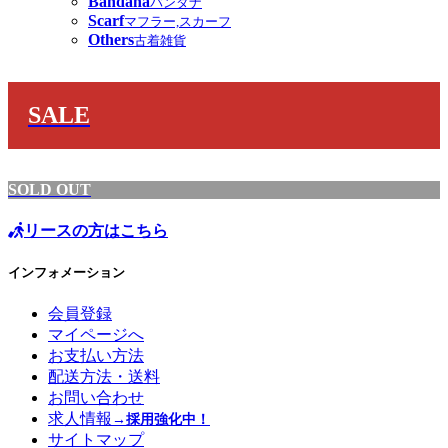
Bandana
バンダナ
Scarf
マフラー,スカーフ
Others
古着雑貨
SALE
SOLD OUT
リースの方はこちら
インフォメーション
会員登録
マイページへ
お支払い方法
配送方法・送料
お問い合わせ
求人情報
→採用強化中！
サイトマップ