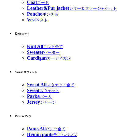
Coat
コート
Leather&Fur jacket
レザー＆ファージャケット
Poncho
ポンチョ
Vest
ベスト
Knit
ニット
Knit All
ニット全て
Sweater
セーター
Cardigan
カーディガン
Sweat
スウェット
Sweat All
スウェット全て
Sweat
スウェット
Parka
パーカ
Jersey
ジャージ
Pants
パンツ
Pants All
パンツ全て
Denim pants
デニムパンツ