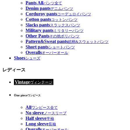
Pants All
パンツ全て
Denim pants
デニムパンツ
Corduroy pants
コーデュロイパンツ
Cotton pants
コットンパンツ
Slacks pants
スラックスパンツ
Military pants
ミリタリーパンツ
Other Pants
その他ポリパンツ
Pattern&Sweat pants
総柄&スウェットパンツ
Short pants
ショートパンツ
Overalls
オーバーオール
Shoes
シューズ
レディース
Vintage
ヴィンテージ
One piece
ワンピース
All
ワンピース全て
No sleeve
ノースリーブ
Half sleeve
半袖
Long sleeve
長袖
Overalls
オーバーオール