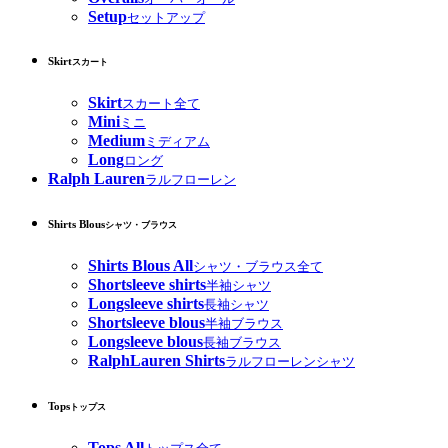
Setup
セットアップ
Skirt
スカート
Skirt
スカート全て
Mini
ミニ
Medium
ミディアム
Long
ロング
Ralph Lauren
ラルフローレン
Shirts Blous
シャツ・ブラウス
Shirts Blous All
シャツ・ブラウス全て
Shortsleeve shirts
半袖シャツ
Longsleeve shirts
長袖シャツ
Shortsleeve blous
半袖ブラウス
Longsleeve blous
長袖ブラウス
RalphLauren Shirts
ラルフローレンシャツ
Tops
トップス
Tops All