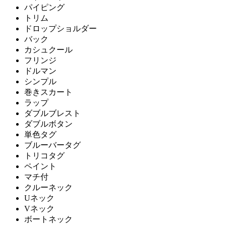
パイピング
トリム
ドロップショルダー
バック
カシュクール
フリンジ
ドルマン
シンプル
巻きスカート
ラップ
ダブルブレスト
ダブルボタン
単色タグ
ブルーバータグ
トリコタグ
ペイント
マチ付
クルーネック
Uネック
Vネック
ボートネック