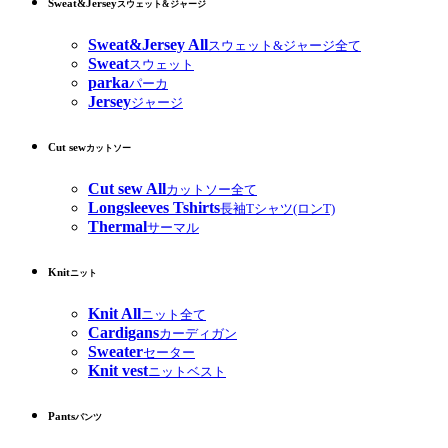
Sweat&Jersey
スウェット&ジャージ
Sweat&Jersey All
スウェット&ジャージ全て
Sweat
スウェット
parka
パーカ
Jersey
ジャージ
Cut sew
カットソー
Cut sew All
カットソー全て
Longsleeves Tshirts
長袖Tシャツ(ロンT)
Thermal
サーマル
Knit
ニット
Knit All
ニット全て
Cardigans
カーディガン
Sweater
セーター
Knit vest
ニットベスト
Pants
パンツ