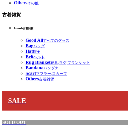
Others
その他
古着雑貨
Goods
古着雑貨
Good All
すべてのグッズ
Bag
バッグ
Hat
帽子
Belt
ベルト
Rug Blanket
寝具,ラグ,ブランケット
Bandana
バンダナ
Scarf
マフラー,スカーフ
Others
古着雑貨
SALE
SOLD OUT