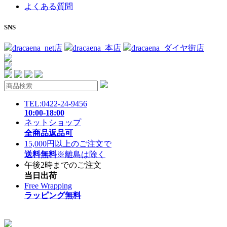
よくある質問
SNS
dracaena_net店
dracaena_本店
dracaena_ダイヤ街店
TEL:0422-24-9456
10:00-18:00
ネットショップ
全商品返品可
15,000円以上のご注文で
送料無料
※離島は除く
午後2時までのご注文
当日出荷
Free Wrapping
ラッピング無料