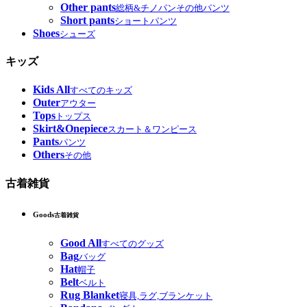
Other pants
総柄&チノパンその他パンツ
Short pants
ショートパンツ
Shoes
シューズ
キッズ
Kids All
すべてのキッズ
Outer
アウター
Tops
トップス
Skirt&Onepiece
スカート＆ワンピース
Pants
パンツ
Others
その他
古着雑貨
Goods
古着雑貨
Good All
すべてのグッズ
Bag
バッグ
Hat
帽子
Belt
ベルト
Rug Blanket
寝具,ラグ,ブランケット