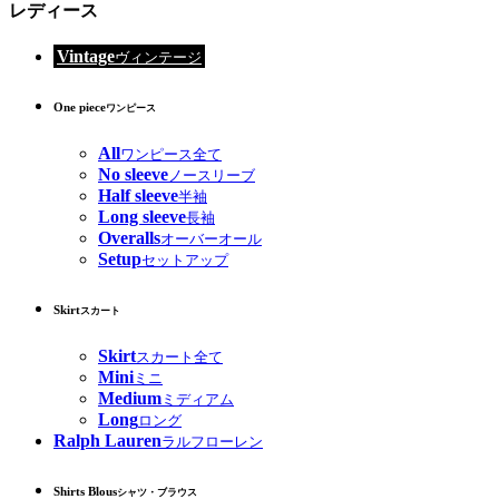
レディース
Vintage
ヴィンテージ
One piece
ワンピース
All
ワンピース全て
No sleeve
ノースリーブ
Half sleeve
半袖
Long sleeve
長袖
Overalls
オーバーオール
Setup
セットアップ
Skirt
スカート
Skirt
スカート全て
Mini
ミニ
Medium
ミディアム
Long
ロング
Ralph Lauren
ラルフローレン
Shirts Blous
シャツ・ブラウス