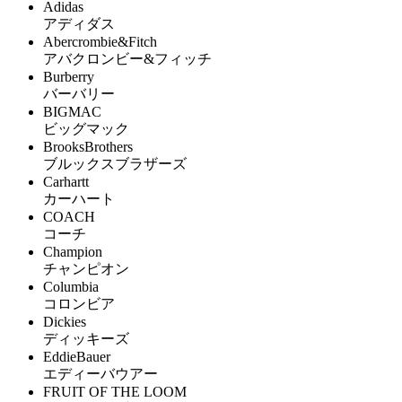
Adidas
アディダス
Abercrombie&Fitch
アバクロンビー&フィッチ
Burberry
バーバリー
BIGMAC
ビッグマック
BrooksBrothers
ブルックスブラザーズ
Carhartt
カーハート
COACH
コーチ
Champion
チャンピオン
Columbia
コロンビア
Dickies
ディッキーズ
EddieBauer
エディーバウアー
FRUIT OF THE LOOM