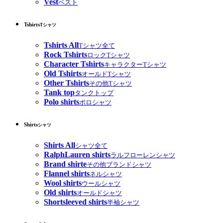
Vest
ベスト
Tshirts
Tシャツ
Tshirts All
Tシャツ全て
Rock Tshirts
ロックTシャツ
Character Tshirts
キャラクターTシャツ
Old Tshirts
オールドTシャツ
Other Tshirts
その他Tシャツ
Tank top
タンクトップ
Polo shirts
ポロシャツ
Shirts
シャツ
Shirts All
シャツ全て
RalphLauren shirts
ラルフローレンシャツ
Brand shirte
その他ブランドシャツ
Flannel shirts
ネルシャツ
Wool shirts
ウールシャツ
Old shirts
オールドシャツ
Shortsleeved shirts
半袖シャツ