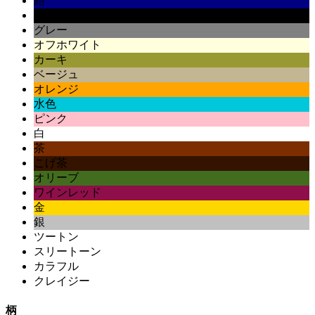
紺
黒
グレー
オフホワイト
カーキ
ベージュ
オレンジ
水色
ピンク
白
茶
こげ茶
オリーブ
ワインレッド
金
銀
ツートン
スリートーン
カラフル
クレイジー
柄