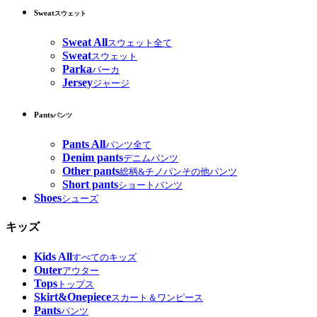
Sweat
スウェット
Sweat All
スウェット全て
Sweat
スウェット
Parka
パーカ
Jersey
ジャージ
Pants
パンツ
Pants All
パンツ全て
Denim pants
デニムパンツ
Other pants
総柄&チノパンその他パンツ
Short pants
ショートパンツ
Shoes
シューズ
キッズ
Kids All
すべてのキッズ
Outer
アウター
Tops
トップス
Skirt&Onepiece
スカート＆ワンピース
Pants
パンツ