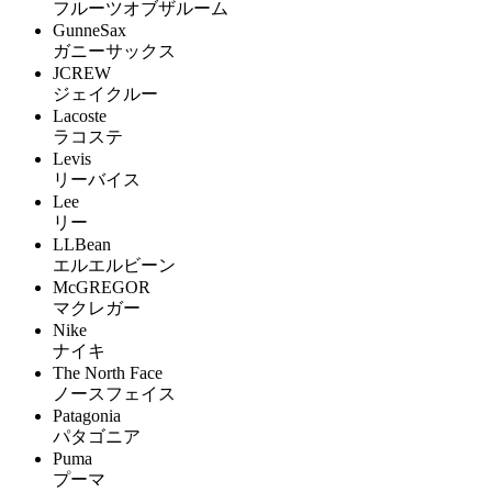
フルーツオブザルーム
GunneSax
ガニーサックス
JCREW
ジェイクルー
Lacoste
ラコステ
Levis
リーバイス
Lee
リー
LLBean
エルエルビーン
McGREGOR
マクレガー
Nike
ナイキ
The North Face
ノースフェイス
Patagonia
パタゴニア
Puma
プーマ