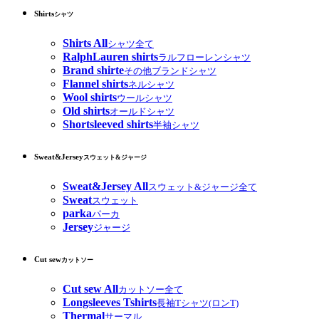
Shirts
シャツ
Shirts All
シャツ全て
RalphLauren shirts
ラルフローレンシャツ
Brand shirte
その他ブランドシャツ
Flannel shirts
ネルシャツ
Wool shirts
ウールシャツ
Old shirts
オールドシャツ
Shortsleeved shirts
半袖シャツ
Sweat&Jersey
スウェット&ジャージ
Sweat&Jersey All
スウェット&ジャージ全て
Sweat
スウェット
parka
パーカ
Jersey
ジャージ
Cut sew
カットソー
Cut sew All
カットソー全て
Longsleeves Tshirts
長袖Tシャツ(ロンT)
Thermal
サーマル