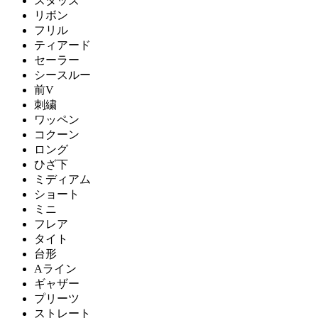
スタッズ
リボン
フリル
ティアード
セーラー
シースルー
前V
刺繍
ワッペン
コクーン
ロング
ひざ下
ミディアム
ショート
ミニ
フレア
タイト
台形
Aライン
ギャザー
プリーツ
ストレート