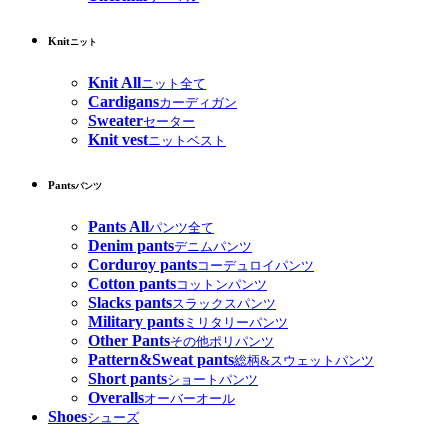
Knit
ニット
Knit All
ニット全て
Cardigans
カーディガン
Sweater
セーター
Knit vest
ニットベスト
Pants
パンツ
Pants All
パンツ全て
Denim pants
デニムパンツ
Corduroy pants
コーデュロイパンツ
Cotton pants
コットンパンツ
Slacks pants
スラックスパンツ
Military pants
ミリタリーパンツ
Other Pants
その他ポリパンツ
Pattern&Sweat pants
総柄&スウェットパンツ
Short pants
ショートパンツ
Overalls
オーバーオール
Shoes
シューズ