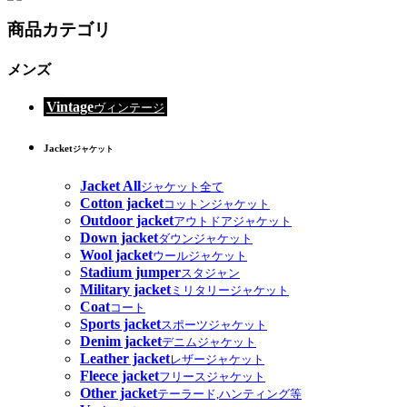
商品カテゴリ
メンズ
Vintage
ヴィンテージ
Jacket
ジャケット
Jacket All
ジャケット全て
Cotton jacket
コットンジャケット
Outdoor jacket
アウトドアジャケット
Down jacket
ダウンジャケット
Wool jacket
ウールジャケット
Stadium jumper
スタジャン
Military jacket
ミリタリージャケット
Coat
コート
Sports jacket
スポーツジャケット
Denim jacket
デニムジャケット
Leather jacket
レザージャケット
Fleece jacket
フリースジャケット
Other jacket
テーラード,ハンティング等