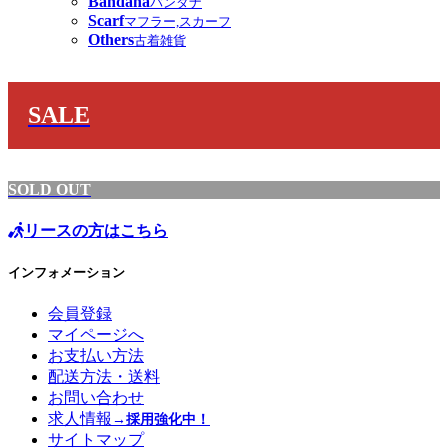
Bandana
バンダナ
Scarf
マフラー,スカーフ
Others
古着雑貨
SALE
SOLD OUT
リースの方はこちら
インフォメーション
会員登録
マイページへ
お支払い方法
配送方法・送料
お問い合わせ
求人情報
→採用強化中！
サイトマップ