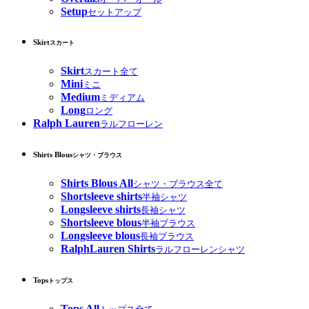
Setup
セットアップ
Skirt
スカート
Skirt
スカート全て
Mini
ミニ
Medium
ミディアム
Long
ロング
Ralph Lauren
ラルフローレン
Shirts Blous
シャツ・ブラウス
Shirts Blous All
シャツ・ブラウス全て
Shortsleeve shirts
半袖シャツ
Longsleeve shirts
長袖シャツ
Shortsleeve blous
半袖ブラウス
Longsleeve blous
長袖ブラウス
RalphLauren Shirts
ラルフローレンシャツ
Tops
トップス
Tops All