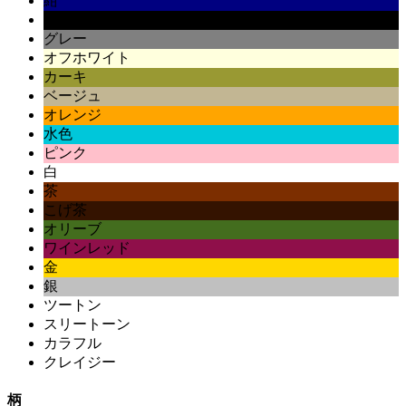
紺
黒
グレー
オフホワイト
カーキ
ベージュ
オレンジ
水色
ピンク
白
茶
こげ茶
オリーブ
ワインレッド
金
銀
ツートン
スリートーン
カラフル
クレイジー
柄