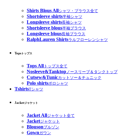
Shirts Blous All
シャツ・ブラウス全て
Shortsleeve shirts
半袖シャツ
Longsleeve shirts
長袖シャツ
Shortsleeve blous
半袖ブラウス
Longsleeve blous
長袖ブラウス
RalphLauren Shirts
ラルフローレンシャツ
Tops
トップス
Tops All
トップス全て
Nosleeve&Tanktop
ノースリーブ＆タンクトップ
Cutsew&Tunic
カットソー＆チュニック
Polo shirts
ポロシャツ
Tshirts
Tシャツ
Jacket
ジャケット
Jacket All
ジャケット全て
Jacket
ジャケット
Blouson
ブルゾン
Gown
ガウン