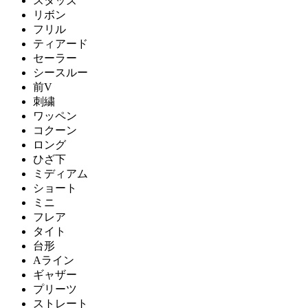
スタッズ
リボン
フリル
ティアード
セーラー
シースルー
前V
刺繍
ワッペン
コクーン
ロング
ひざ下
ミディアム
ショート
ミニ
フレア
タイト
台形
Aライン
ギャザー
プリーツ
ストレート