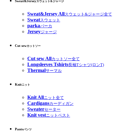
Sweat&Jersey
スウェット&ジャージ
Sweat&Jersey All
スウェット&ジャージ全て
Sweat
スウェット
parka
パーカ
Jersey
ジャージ
Cut sew
カットソー
Cut sew All
カットソー全て
Longsleeves Tshirts
長袖Tシャツ(ロンT)
Thermal
サーマル
Knit
ニット
Knit All
ニット全て
Cardigans
カーディガン
Sweater
セーター
Knit vest
ニットベスト
Pants
パンツ