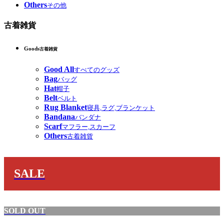
Others
その他
古着雑貨
Goods
古着雑貨
Good All
すべてのグッズ
Bag
バッグ
Hat
帽子
Belt
ベルト
Rug Blanket
寝具,ラグ,ブランケット
Bandana
バンダナ
Scarf
マフラー,スカーフ
Others
古着雑貨
SALE
SOLD OUT