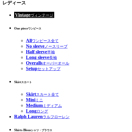
レディース
Vintage
ヴィンテージ
One piece
ワンピース
All
ワンピース全て
No sleeve
ノースリーブ
Half sleeve
半袖
Long sleeve
長袖
Overalls
オーバーオール
Setup
セットアップ
Skirt
スカート
Skirt
スカート全て
Mini
ミニ
Medium
ミディアム
Long
ロング
Ralph Lauren
ラルフローレン
Shirts Blous
シャツ・ブラウス