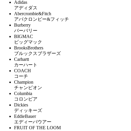
Adidas
アディダス
Abercrombie&Fitch
アバクロンビー&フィッチ
Burberry
バーバリー
BIGMAC
ビッグマック
BrooksBrothers
ブルックスブラザーズ
Carhartt
カーハート
COACH
コーチ
Champion
チャンピオン
Columbia
コロンビア
Dickies
ディッキーズ
EddieBauer
エディーバウアー
FRUIT OF THE LOOM