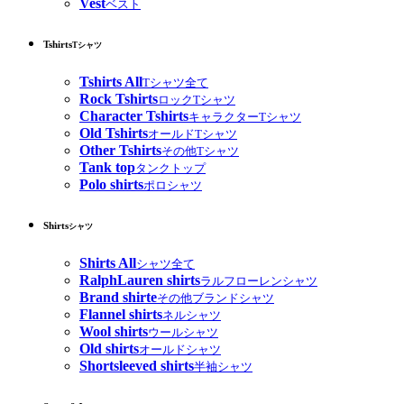
Vest
ベスト
Tshirts
Tシャツ
Tshirts All
Tシャツ全て
Rock Tshirts
ロックTシャツ
Character Tshirts
キャラクターTシャツ
Old Tshirts
オールドTシャツ
Other Tshirts
その他Tシャツ
Tank top
タンクトップ
Polo shirts
ポロシャツ
Shirts
シャツ
Shirts All
シャツ全て
RalphLauren shirts
ラルフローレンシャツ
Brand shirte
その他ブランドシャツ
Flannel shirts
ネルシャツ
Wool shirts
ウールシャツ
Old shirts
オールドシャツ
Shortsleeved shirts
半袖シャツ