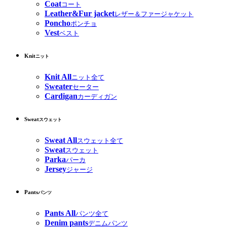
Coat
コート
Leather&Fur jacket
レザー＆ファージャケット
Poncho
ポンチョ
Vest
ベスト
Knit
ニット
Knit All
ニット全て
Sweater
セーター
Cardigan
カーディガン
Sweat
スウェット
Sweat All
スウェット全て
Sweat
スウェット
Parka
パーカ
Jersey
ジャージ
Pants
パンツ
Pants All
パンツ全て
Denim pants
デニムパンツ