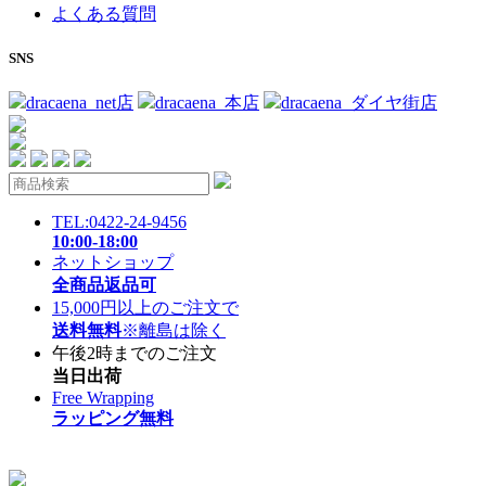
よくある質問
SNS
dracaena_net店
dracaena_本店
dracaena_ダイヤ街店
TEL:0422-24-9456
10:00-18:00
ネットショップ
全商品返品可
15,000円以上のご注文で
送料無料
※離島は除く
午後2時までのご注文
当日出荷
Free Wrapping
ラッピング無料