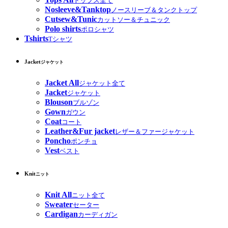
トップス全て
Nosleeve&Tanktop
ノースリーブ＆タンクトップ
Cutsew&Tunic
カットソー＆チュニック
Polo shirts
ポロシャツ
Tshirts
Tシャツ
Jacket
ジャケット
Jacket All
ジャケット全て
Jacket
ジャケット
Blouson
ブルゾン
Gown
ガウン
Coat
コート
Leather&Fur jacket
レザー＆ファージャケット
Poncho
ポンチョ
Vest
ベスト
Knit
ニット
Knit All
ニット全て
Sweater
セーター
Cardigan
カーディガン