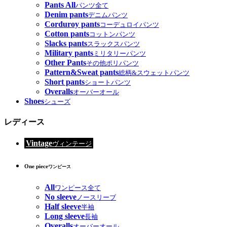
Pants All
パンツ全て
Denim pants
デニムパンツ
Corduroy pants
コーデュロイパンツ
Cotton pants
コットンパンツ
Slacks pants
スラックスパンツ
Military pants
ミリタリーパンツ
Other Pants
その他ポリパンツ
Pattern&Sweat pants
総柄&スウェットパンツ
Short pants
ショートパンツ
Overalls
オーバーオール
Shoes
シューズ
レディース
Vintage
ヴィンテージ
One piece
ワンピース
All
ワンピース全て
No sleeve
ノースリーブ
Half sleeve
半袖
Long sleeve
長袖
Overalls
オーバーオール