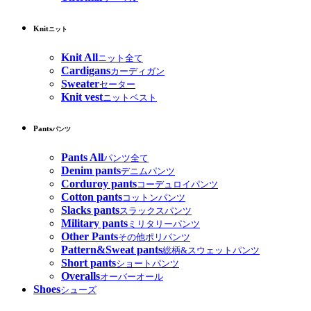
Knit
ニット
Knit All
ニット全て
Cardigans
カーディガン
Sweater
セーター
Knit vest
ニットベスト
Pants
パンツ
Pants All
パンツ全て
Denim pants
デニムパンツ
Corduroy pants
コーデュロイパンツ
Cotton pants
コットンパンツ
Slacks pants
スラックスパンツ
Military pants
ミリタリーパンツ
Other Pants
その他ポリパンツ
Pattern&Sweat pants
総柄&スウェットパンツ
Short pants
ショートパンツ
Overalls
オーバーオール
Shoes
シューズ