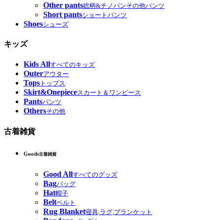
Other pants
総柄&チノパンその他パンツ
Short pants
ショートパンツ
Shoes
シューズ
キッズ
Kids All
すべてのキッズ
Outer
アウター
Tops
トップス
Skirt&Onepiece
スカート＆ワンピース
Pants
パンツ
Others
その他
古着雑貨
Goods
古着雑貨
Good All
すべてのグッズ
Bag
バッグ
Hat
帽子
Belt
ベルト
Rug Blanket
寝具,ラグ,ブランケット