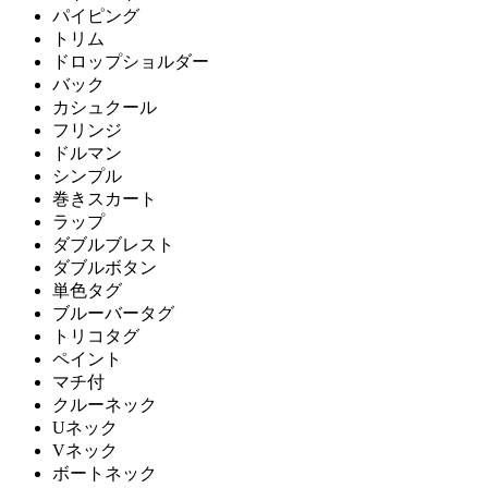
パイピング
トリム
ドロップショルダー
バック
カシュクール
フリンジ
ドルマン
シンプル
巻きスカート
ラップ
ダブルブレスト
ダブルボタン
単色タグ
ブルーバータグ
トリコタグ
ペイント
マチ付
クルーネック
Uネック
Vネック
ボートネック