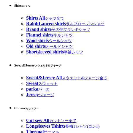
Shirts
シャツ
Shirts All
シャツ全て
RalphLauren shirts
ラルフローレンシャツ
Brand shirte
その他ブランドシャツ
Flannel shirts
ネルシャツ
Wool shirts
ウールシャツ
Old shirts
オールドシャツ
Shortsleeved shirts
半袖シャツ
Sweat&Jersey
スウェット&ジャージ
Sweat&Jersey All
スウェット&ジャージ全て
Sweat
スウェット
parka
パーカ
Jersey
ジャージ
Cut sew
カットソー
Cut sew All
カットソー全て
Longsleeves Tshirts
長袖Tシャツ(ロンT)
Thermal
サーマル