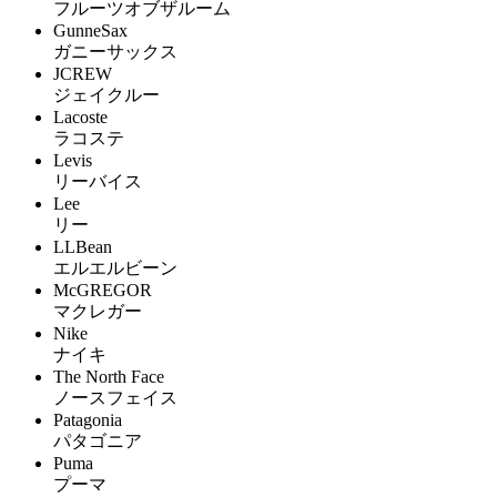
フルーツオブザルーム
GunneSax
ガニーサックス
JCREW
ジェイクルー
Lacoste
ラコステ
Levis
リーバイス
Lee
リー
LLBean
エルエルビーン
McGREGOR
マクレガー
Nike
ナイキ
The North Face
ノースフェイス
Patagonia
パタゴニア
Puma
プーマ