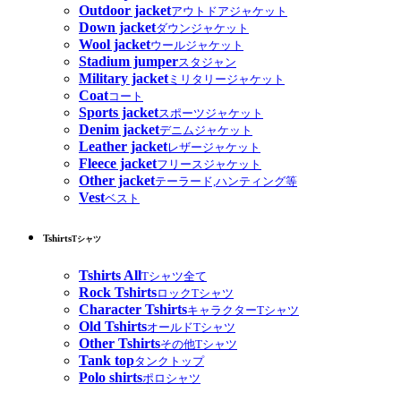
Outdoor jacket
アウトドアジャケット
Down jacket
ダウンジャケット
Wool jacket
ウールジャケット
Stadium jumper
スタジャン
Military jacket
ミリタリージャケット
Coat
コート
Sports jacket
スポーツジャケット
Denim jacket
デニムジャケット
Leather jacket
レザージャケット
Fleece jacket
フリースジャケット
Other jacket
テーラード,ハンティング等
Vest
ベスト
Tshirts
Tシャツ
Tshirts All
Tシャツ全て
Rock Tshirts
ロックTシャツ
Character Tshirts
キャラクターTシャツ
Old Tshirts
オールドTシャツ
Other Tshirts
その他Tシャツ
Tank top
タンクトップ
Polo shirts
ポロシャツ