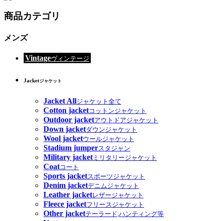
商品カテゴリ
メンズ
Vintage
ヴィンテージ
Jacket
ジャケット
Jacket All
ジャケット全て
Cotton jacket
コットンジャケット
Outdoor jacket
アウトドアジャケット
Down jacket
ダウンジャケット
Wool jacket
ウールジャケット
Stadium jumper
スタジャン
Military jacket
ミリタリージャケット
Coat
コート
Sports jacket
スポーツジャケット
Denim jacket
デニムジャケット
Leather jacket
レザージャケット
Fleece jacket
フリースジャケット
Other jacket
テーラード,ハンティング等