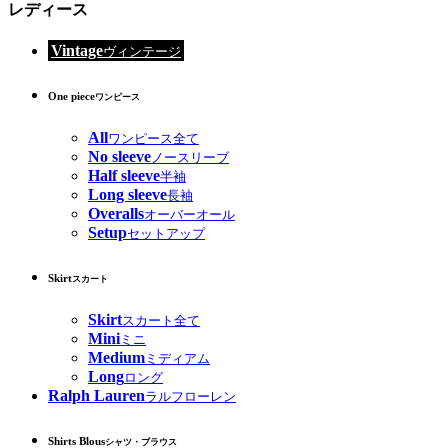
レディース
Vintage
ヴィンテージ
One piece
ワンピース
All
ワンピース全て
No sleeve
ノースリーブ
Half sleeve
半袖
Long sleeve
長袖
Overalls
オーバーオール
Setup
セットアップ
Skirt
スカート
Skirt
スカート全て
Mini
ミニ
Medium
ミディアム
Long
ロング
Ralph Lauren
ラルフローレン
Shirts Blous
シャツ・ブラウス