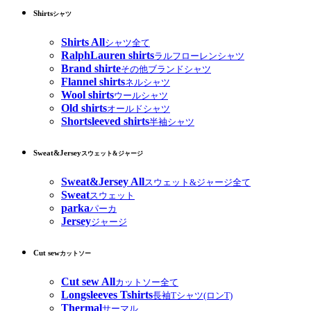
Shirts
シャツ
Shirts All
シャツ全て
RalphLauren shirts
ラルフローレンシャツ
Brand shirte
その他ブランドシャツ
Flannel shirts
ネルシャツ
Wool shirts
ウールシャツ
Old shirts
オールドシャツ
Shortsleeved shirts
半袖シャツ
Sweat&Jersey
スウェット&ジャージ
Sweat&Jersey All
スウェット&ジャージ全て
Sweat
スウェット
parka
パーカ
Jersey
ジャージ
Cut sew
カットソー
Cut sew All
カットソー全て
Longsleeves Tshirts
長袖Tシャツ(ロンT)
Thermal
サーマル