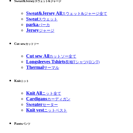
Sweat&Jersey
スウェット&ジャージ
Sweat&Jersey All
スウェット&ジャージ全て
Sweat
スウェット
parka
パーカ
Jersey
ジャージ
Cut sew
カットソー
Cut sew All
カットソー全て
Longsleeves Tshirts
長袖Tシャツ(ロンT)
Thermal
サーマル
Knit
ニット
Knit All
ニット全て
Cardigans
カーディガン
Sweater
セーター
Knit vest
ニットベスト
Pants
パンツ