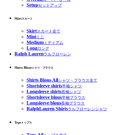
Setup
セットアップ
Skirt
スカート
Skirt
スカート全て
Mini
ミニ
Medium
ミディアム
Long
ロング
Ralph Lauren
ラルフローレン
Shirts Blous
シャツ・ブラウス
Shirts Blous All
シャツ・ブラウス全て
Shortsleeve shirts
半袖シャツ
Longsleeve shirts
長袖シャツ
Shortsleeve blous
半袖ブラウス
Longsleeve blous
長袖ブラウス
RalphLauren Shirts
ラルフローレンシャツ
Tops
トップス
Tops All