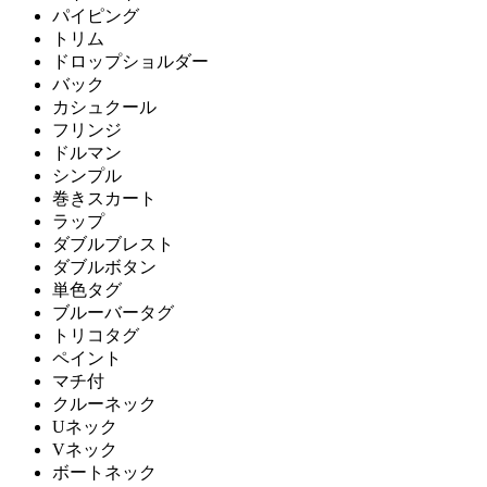
パイピング
トリム
ドロップショルダー
バック
カシュクール
フリンジ
ドルマン
シンプル
巻きスカート
ラップ
ダブルブレスト
ダブルボタン
単色タグ
ブルーバータグ
トリコタグ
ペイント
マチ付
クルーネック
Uネック
Vネック
ボートネック