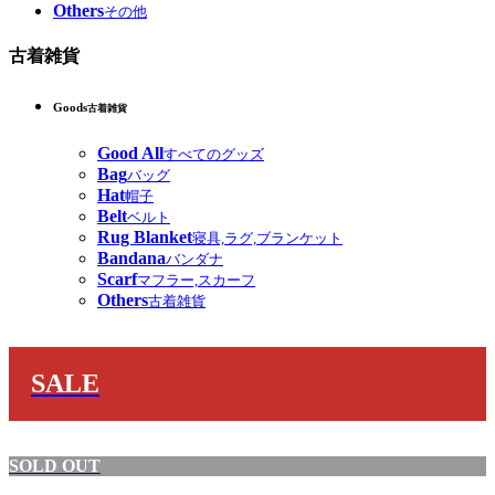
Others
その他
古着雑貨
Goods
古着雑貨
Good All
すべてのグッズ
Bag
バッグ
Hat
帽子
Belt
ベルト
Rug Blanket
寝具,ラグ,ブランケット
Bandana
バンダナ
Scarf
マフラー,スカーフ
Others
古着雑貨
SALE
SOLD OUT