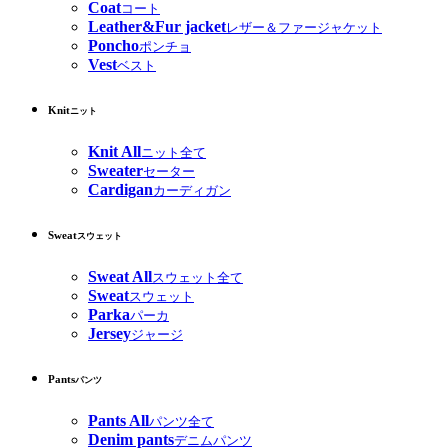
Coat
コート
Leather&Fur jacket
レザー＆ファージャケット
Poncho
ポンチョ
Vest
ベスト
Knit
ニット
Knit All
ニット全て
Sweater
セーター
Cardigan
カーディガン
Sweat
スウェット
Sweat All
スウェット全て
Sweat
スウェット
Parka
パーカ
Jersey
ジャージ
Pants
パンツ
Pants All
パンツ全て
Denim pants
デニムパンツ