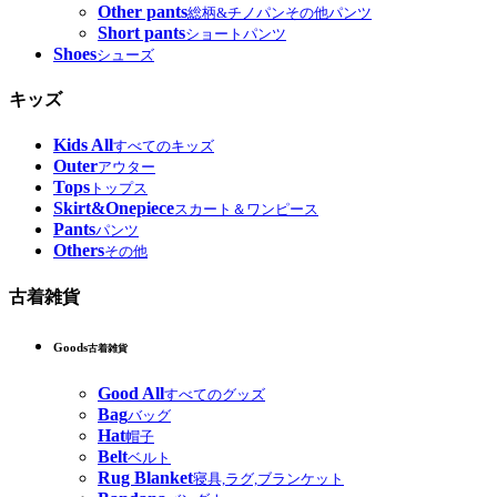
Other pants
総柄&チノパンその他パンツ
Short pants
ショートパンツ
Shoes
シューズ
キッズ
Kids All
すべてのキッズ
Outer
アウター
Tops
トップス
Skirt&Onepiece
スカート＆ワンピース
Pants
パンツ
Others
その他
古着雑貨
Goods
古着雑貨
Good All
すべてのグッズ
Bag
バッグ
Hat
帽子
Belt
ベルト
Rug Blanket
寝具,ラグ,ブランケット