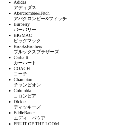
Adidas
アディダス
Abercrombie&Fitch
アバクロンビー&フィッチ
Burberry
バーバリー
BIGMAC
ビッグマック
BrooksBrothers
ブルックスブラザーズ
Carhartt
カーハート
COACH
コーチ
Champion
チャンピオン
Columbia
コロンビア
Dickies
ディッキーズ
EddieBauer
エディーバウアー
FRUIT OF THE LOOM