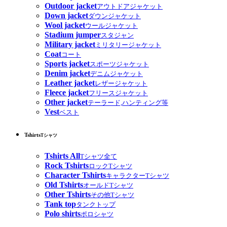
Outdoor jacket
アウトドアジャケット
Down jacket
ダウンジャケット
Wool jacket
ウールジャケット
Stadium jumper
スタジャン
Military jacket
ミリタリージャケット
Coat
コート
Sports jacket
スポーツジャケット
Denim jacket
デニムジャケット
Leather jacket
レザージャケット
Fleece jacket
フリースジャケット
Other jacket
テーラード,ハンティング等
Vest
ベスト
Tshirts
Tシャツ
Tshirts All
Tシャツ全て
Rock Tshirts
ロックTシャツ
Character Tshirts
キャラクターTシャツ
Old Tshirts
オールドTシャツ
Other Tshirts
その他Tシャツ
Tank top
タンクトップ
Polo shirts
ポロシャツ