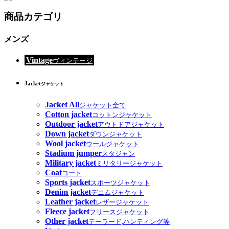
商品カテゴリ
メンズ
Vintage
ヴィンテージ
Jacket
ジャケット
Jacket All
ジャケット全て
Cotton jacket
コットンジャケット
Outdoor jacket
アウトドアジャケット
Down jacket
ダウンジャケット
Wool jacket
ウールジャケット
Stadium jumper
スタジャン
Military jacket
ミリタリージャケット
Coat
コート
Sports jacket
スポーツジャケット
Denim jacket
デニムジャケット
Leather jacket
レザージャケット
Fleece jacket
フリースジャケット
Other jacket
テーラード,ハンティング等