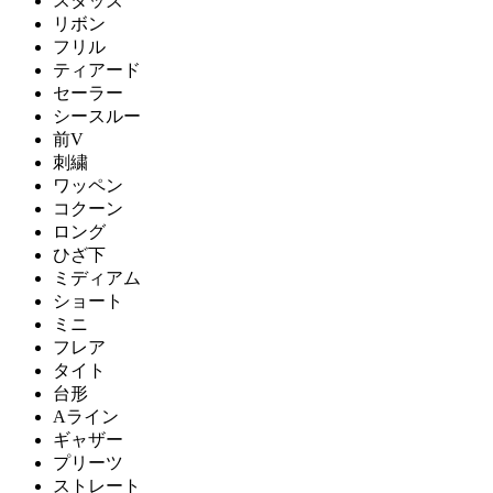
スタッズ
リボン
フリル
ティアード
セーラー
シースルー
前V
刺繍
ワッペン
コクーン
ロング
ひざ下
ミディアム
ショート
ミニ
フレア
タイト
台形
Aライン
ギャザー
プリーツ
ストレート