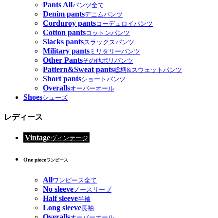
Pants All
パンツ全て
Denim pants
デニムパンツ
Corduroy pants
コーデュロイパンツ
Cotton pants
コットンパンツ
Slacks pants
スラックスパンツ
Military pants
ミリタリーパンツ
Other Pants
その他ポリパンツ
Pattern&Sweat pants
総柄&スウェットパンツ
Short pants
ショートパンツ
Overalls
オーバーオール
Shoes
シューズ
レディース
Vintage
ヴィンテージ
One piece
ワンピース
All
ワンピース全て
No sleeve
ノースリーブ
Half sleeve
半袖
Long sleeve
長袖
Overalls
オーバーオール