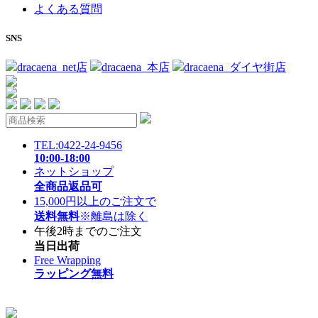
よくある質問
SNS
dracaena_net店
dracaena_本店
dracaena_ダイヤ街店
TEL:0422-24-9456
10:00-18:00
ネットショップ
全商品返品可
15,000円以上のご注文で
送料無料
※離島は除く
午後2時までのご注文
当日出荷
Free Wrapping
ラッピング無料