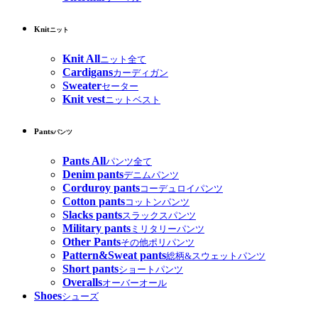
Knit
ニット
Knit All
ニット全て
Cardigans
カーディガン
Sweater
セーター
Knit vest
ニットベスト
Pants
パンツ
Pants All
パンツ全て
Denim pants
デニムパンツ
Corduroy pants
コーデュロイパンツ
Cotton pants
コットンパンツ
Slacks pants
スラックスパンツ
Military pants
ミリタリーパンツ
Other Pants
その他ポリパンツ
Pattern&Sweat pants
総柄&スウェットパンツ
Short pants
ショートパンツ
Overalls
オーバーオール
Shoes
シューズ