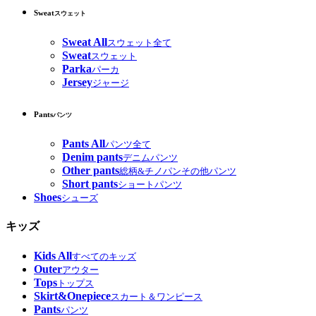
Sweat
スウェット
Sweat All
スウェット全て
Sweat
スウェット
Parka
パーカ
Jersey
ジャージ
Pants
パンツ
Pants All
パンツ全て
Denim pants
デニムパンツ
Other pants
総柄&チノパンその他パンツ
Short pants
ショートパンツ
Shoes
シューズ
キッズ
Kids All
すべてのキッズ
Outer
アウター
Tops
トップス
Skirt&Onepiece
スカート＆ワンピース
Pants
パンツ