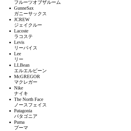
フルーツオブザルーム
GunneSax
ガニーサックス
JCREW
ジェイクルー
Lacoste
ラコステ
Levis
リーバイス
Lee
リー
LLBean
エルエルビーン
McGREGOR
マクレガー
Nike
ナイキ
The North Face
ノースフェイス
Patagonia
パタゴニア
Puma
プーマ