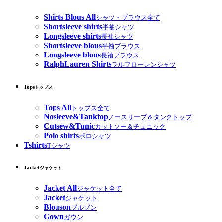
Shirts Blous All
シャツ・ブラウス全て
Shortsleeve shirts
半袖シャツ
Longsleeve shirts
長袖シャツ
Shortsleeve blous
半袖ブラウス
Longsleeve blous
長袖ブラウス
RalphLauren Shirts
ラルフローレンシャツ
Tops
トップス
Tops All
トップス全て
Nosleeve&Tanktop
ノースリーブ＆タンクトップ
Cutsew&Tunic
カットソー＆チュニック
Polo shirts
ポロシャツ
Tshirts
Tシャツ
Jacket
ジャケット
Jacket All
ジャケット全て
Jacket
ジャケット
Blouson
ブルゾン
Gown
ガウン