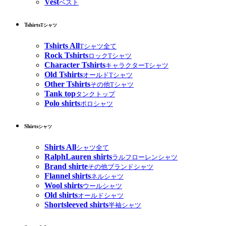
Vest
ベスト
Tshirts
Tシャツ
Tshirts All
Tシャツ全て
Rock Tshirts
ロックTシャツ
Character Tshirts
キャラクターTシャツ
Old Tshirts
オールドTシャツ
Other Tshirts
その他Tシャツ
Tank top
タンクトップ
Polo shirts
ポロシャツ
Shirts
シャツ
Shirts All
シャツ全て
RalphLauren shirts
ラルフローレンシャツ
Brand shirte
その他ブランドシャツ
Flannel shirts
ネルシャツ
Wool shirts
ウールシャツ
Old shirts
オールドシャツ
Shortsleeved shirts
半袖シャツ