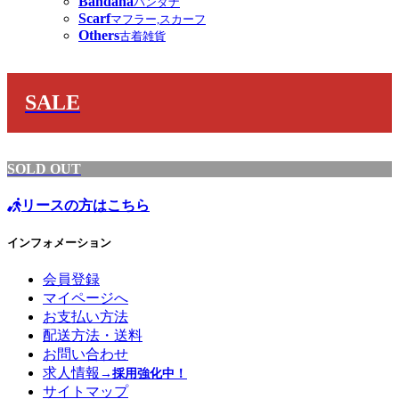
Bandana
バンダナ
Scarf
マフラー,スカーフ
Others
古着雑貨
SALE
SOLD OUT
リースの方はこちら
インフォメーション
会員登録
マイページへ
お支払い方法
配送方法・送料
お問い合わせ
求人情報
→採用強化中！
サイトマップ