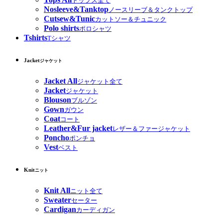
トップス全て
Nosleeve&Tanktop
ノースリーブ＆タンクトップ
Cutsew&Tunic
カットソー＆チュニック
Polo shirts
ポロシャツ
Tshirts
Tシャツ
Jacket
ジャケット
Jacket All
ジャケット全て
Jacket
ジャケット
Blouson
ブルゾン
Gown
ガウン
Coat
コート
Leather&Fur jacket
レザー＆ファージャケット
Poncho
ポンチョ
Vest
ベスト
Knit
ニット
Knit All
ニット全て
Sweater
セーター
Cardigan
カーディガン