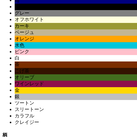
紺
黒
グレー
オフホワイト
カーキ
ベージュ
オレンジ
水色
ピンク
白
茶
こげ茶
オリーブ
ワインレッド
金
銀
ツートン
スリートーン
カラフル
クレイジー
柄