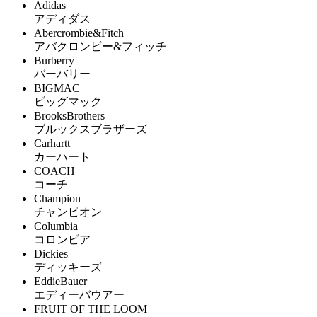
Adidas
アディダス
Abercrombie&Fitch
アバクロンビー&フィッチ
Burberry
バーバリー
BIGMAC
ビッグマック
BrooksBrothers
ブルックスブラザーズ
Carhartt
カーハート
COACH
コーチ
Champion
チャンピオン
Columbia
コロンビア
Dickies
ディッキーズ
EddieBauer
エディーバウアー
FRUIT OF THE LOOM