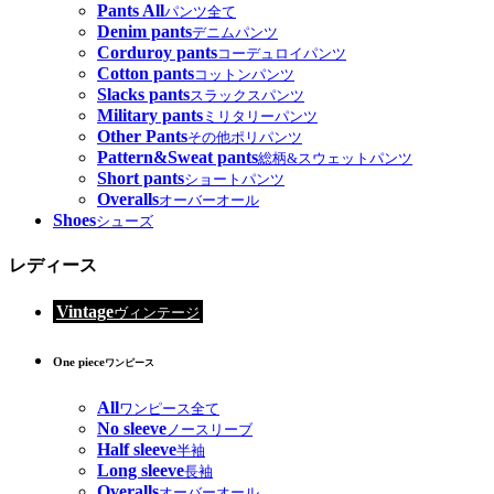
Pants All
パンツ全て
Denim pants
デニムパンツ
Corduroy pants
コーデュロイパンツ
Cotton pants
コットンパンツ
Slacks pants
スラックスパンツ
Military pants
ミリタリーパンツ
Other Pants
その他ポリパンツ
Pattern&Sweat pants
総柄&スウェットパンツ
Short pants
ショートパンツ
Overalls
オーバーオール
Shoes
シューズ
レディース
Vintage
ヴィンテージ
One piece
ワンピース
All
ワンピース全て
No sleeve
ノースリーブ
Half sleeve
半袖
Long sleeve
長袖
Overalls
オーバーオール