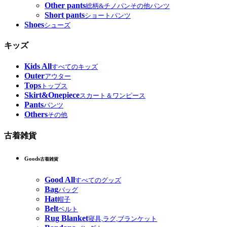
Other pants
総柄&チノパンその他パンツ
Short pants
ショートパンツ
Shoes
シューズ
キッズ
Kids All
すべてのキッズ
Outer
アウター
Tops
トップス
Skirt&Onepiece
スカート＆ワンピース
Pants
パンツ
Others
その他
古着雑貨
Goods
古着雑貨
Good All
すべてのグッズ
Bag
バッグ
Hat
帽子
Belt
ベルト
Rug Blanket
寝具,ラグ,ブランケット