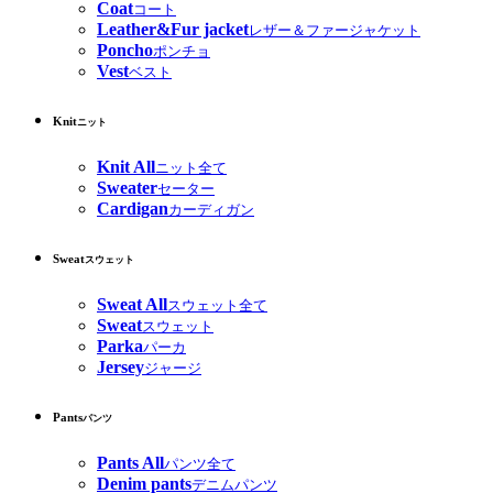
Coat
コート
Leather&Fur jacket
レザー＆ファージャケット
Poncho
ポンチョ
Vest
ベスト
Knit
ニット
Knit All
ニット全て
Sweater
セーター
Cardigan
カーディガン
Sweat
スウェット
Sweat All
スウェット全て
Sweat
スウェット
Parka
パーカ
Jersey
ジャージ
Pants
パンツ
Pants All
パンツ全て
Denim pants
デニムパンツ