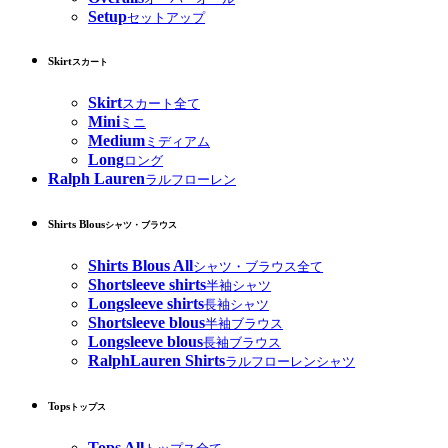
Setup
セットアップ
Skirt
スカート
Skirt
スカート全て
Mini
ミニ
Medium
ミディアム
Long
ロング
Ralph Lauren
ラルフローレン
Shirts Blous
シャツ・ブラウス
Shirts Blous All
シャツ・ブラウス全て
Shortsleeve shirts
半袖シャツ
Longsleeve shirts
長袖シャツ
Shortsleeve blous
半袖ブラウス
Longsleeve blous
長袖ブラウス
RalphLauren Shirts
ラルフローレンシャツ
Tops
トップス
Tops All