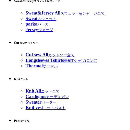
Sweat&Jersey
スウェット&ジャージ
Sweat&Jersey All
スウェット&ジャージ全て
Sweat
スウェット
parka
パーカ
Jersey
ジャージ
Cut sew
カットソー
Cut sew All
カットソー全て
Longsleeves Tshirts
長袖Tシャツ(ロンT)
Thermal
サーマル
Knit
ニット
Knit All
ニット全て
Cardigans
カーディガン
Sweater
セーター
Knit vest
ニットベスト
Pants
パンツ