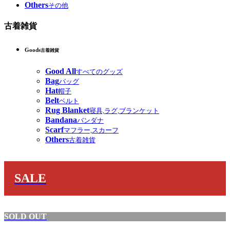
Others
その他
古着雑貨
Goods
古着雑貨
Good All
すべてのグッズ
Bag
バッグ
Hat
帽子
Belt
ベルト
Rug Blanket
寝具,ラグ,ブランケット
Bandana
バンダナ
Scarf
マフラー,スカーフ
Others
古着雑貨
SALE
SOLD OUT