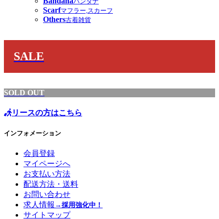
Bandana
バンダナ
Scarf
マフラー,スカーフ
Others
古着雑貨
SALE
SOLD OUT
リースの方はこちら
インフォメーション
会員登録
マイページへ
お支払い方法
配送方法・送料
お問い合わせ
求人情報
→採用強化中！
サイトマップ