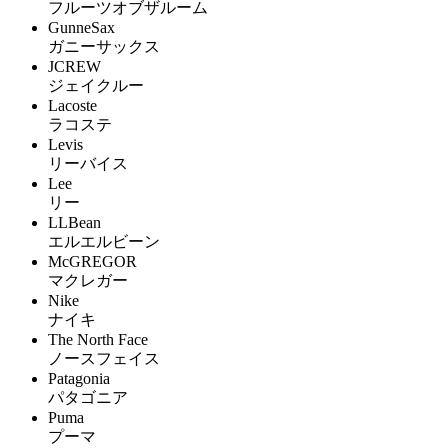
フルーツオブザルーム
GunneSax
ガニーサックス
JCREW
ジェイクルー
Lacoste
ラコステ
Levis
リーバイス
Lee
リー
LLBean
エルエルビーン
McGREGOR
マクレガー
Nike
ナイキ
The North Face
ノースフェイス
Patagonia
パタゴニア
Puma
プーマ