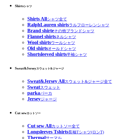
Shirts
シャツ
Shirts All
シャツ全て
RalphLauren shirts
ラルフローレンシャツ
Brand shirte
その他ブランドシャツ
Flannel shirts
ネルシャツ
Wool shirts
ウールシャツ
Old shirts
オールドシャツ
Shortsleeved shirts
半袖シャツ
Sweat&Jersey
スウェット&ジャージ
Sweat&Jersey All
スウェット&ジャージ全て
Sweat
スウェット
parka
パーカ
Jersey
ジャージ
Cut sew
カットソー
Cut sew All
カットソー全て
Longsleeves Tshirts
長袖Tシャツ(ロンT)
Thermal
サーマル