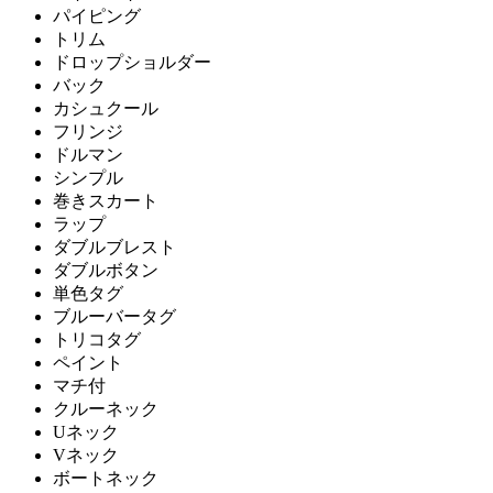
パイピング
トリム
ドロップショルダー
バック
カシュクール
フリンジ
ドルマン
シンプル
巻きスカート
ラップ
ダブルブレスト
ダブルボタン
単色タグ
ブルーバータグ
トリコタグ
ペイント
マチ付
クルーネック
Uネック
Vネック
ボートネック