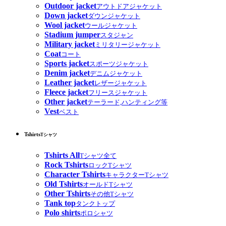
Outdoor jacket
アウトドアジャケット
Down jacket
ダウンジャケット
Wool jacket
ウールジャケット
Stadium jumper
スタジャン
Military jacket
ミリタリージャケット
Coat
コート
Sports jacket
スポーツジャケット
Denim jacket
デニムジャケット
Leather jacket
レザージャケット
Fleece jacket
フリースジャケット
Other jacket
テーラード,ハンティング等
Vest
ベスト
Tshirts
Tシャツ
Tshirts All
Tシャツ全て
Rock Tshirts
ロックTシャツ
Character Tshirts
キャラクターTシャツ
Old Tshirts
オールドTシャツ
Other Tshirts
その他Tシャツ
Tank top
タンクトップ
Polo shirts
ポロシャツ