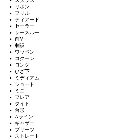
スタッズ
リボン
フリル
ティアード
セーラー
シースルー
前V
刺繍
ワッペン
コクーン
ロング
ひざ下
ミディアム
ショート
ミニ
フレア
タイト
台形
Aライン
ギャザー
プリーツ
ストレート