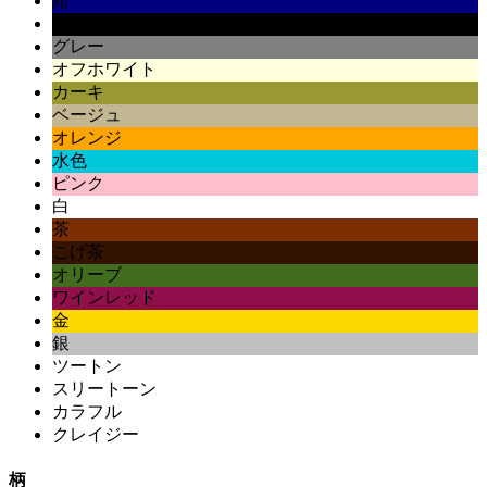
紺
黒
グレー
オフホワイト
カーキ
ベージュ
オレンジ
水色
ピンク
白
茶
こげ茶
オリーブ
ワインレッド
金
銀
ツートン
スリートーン
カラフル
クレイジー
柄