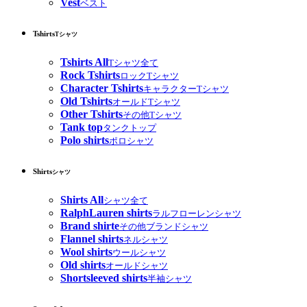
Vest
ベスト
Tshirts
Tシャツ
Tshirts All
Tシャツ全て
Rock Tshirts
ロックTシャツ
Character Tshirts
キャラクターTシャツ
Old Tshirts
オールドTシャツ
Other Tshirts
その他Tシャツ
Tank top
タンクトップ
Polo shirts
ポロシャツ
Shirts
シャツ
Shirts All
シャツ全て
RalphLauren shirts
ラルフローレンシャツ
Brand shirte
その他ブランドシャツ
Flannel shirts
ネルシャツ
Wool shirts
ウールシャツ
Old shirts
オールドシャツ
Shortsleeved shirts
半袖シャツ