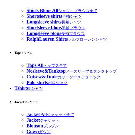
Shirts Blous All
シャツ・ブラウス全て
Shortsleeve shirts
半袖シャツ
Longsleeve shirts
長袖シャツ
Shortsleeve blous
半袖ブラウス
Longsleeve blous
長袖ブラウス
RalphLauren Shirts
ラルフローレンシャツ
Tops
トップス
Tops All
トップス全て
Nosleeve&Tanktop
ノースリーブ＆タンクトップ
Cutsew&Tunic
カットソー＆チュニック
Polo shirts
ポロシャツ
Tshirts
Tシャツ
Jacket
ジャケット
Jacket All
ジャケット全て
Jacket
ジャケット
Blouson
ブルゾン
Gown
ガウン