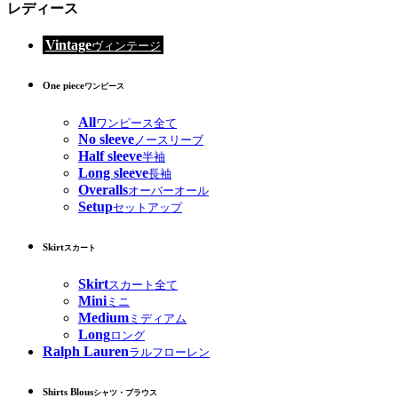
レディース
Vintage
ヴィンテージ
One piece
ワンピース
All
ワンピース全て
No sleeve
ノースリーブ
Half sleeve
半袖
Long sleeve
長袖
Overalls
オーバーオール
Setup
セットアップ
Skirt
スカート
Skirt
スカート全て
Mini
ミニ
Medium
ミディアム
Long
ロング
Ralph Lauren
ラルフローレン
Shirts Blous
シャツ・ブラウス