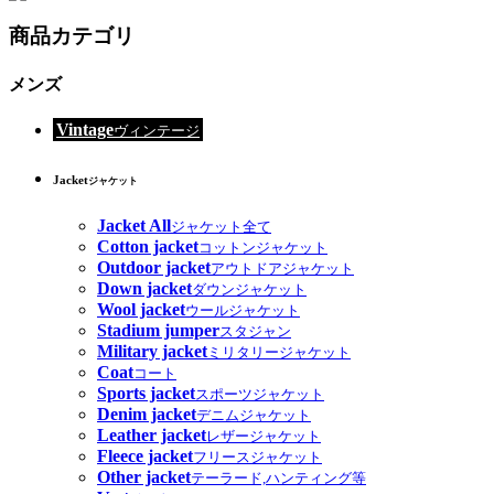
商品カテゴリ
メンズ
Vintage
ヴィンテージ
Jacket
ジャケット
Jacket All
ジャケット全て
Cotton jacket
コットンジャケット
Outdoor jacket
アウトドアジャケット
Down jacket
ダウンジャケット
Wool jacket
ウールジャケット
Stadium jumper
スタジャン
Military jacket
ミリタリージャケット
Coat
コート
Sports jacket
スポーツジャケット
Denim jacket
デニムジャケット
Leather jacket
レザージャケット
Fleece jacket
フリースジャケット
Other jacket
テーラード,ハンティング等