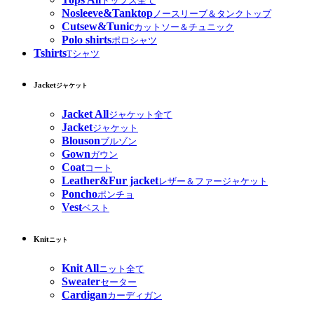
トップス全て
Nosleeve&Tanktop
ノースリーブ＆タンクトップ
Cutsew&Tunic
カットソー＆チュニック
Polo shirts
ポロシャツ
Tshirts
Tシャツ
Jacket
ジャケット
Jacket All
ジャケット全て
Jacket
ジャケット
Blouson
ブルゾン
Gown
ガウン
Coat
コート
Leather&Fur jacket
レザー＆ファージャケット
Poncho
ポンチョ
Vest
ベスト
Knit
ニット
Knit All
ニット全て
Sweater
セーター
Cardigan
カーディガン