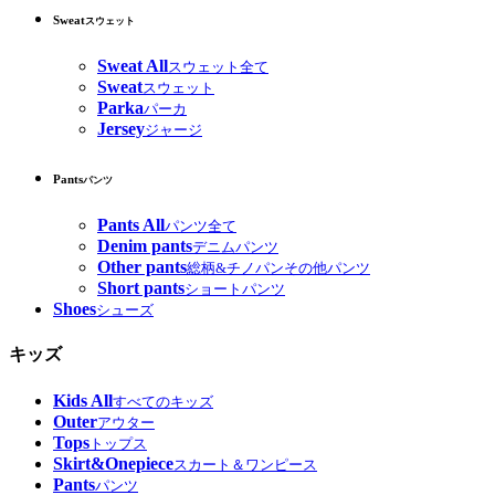
Sweat
スウェット
Sweat All
スウェット全て
Sweat
スウェット
Parka
パーカ
Jersey
ジャージ
Pants
パンツ
Pants All
パンツ全て
Denim pants
デニムパンツ
Other pants
総柄&チノパンその他パンツ
Short pants
ショートパンツ
Shoes
シューズ
キッズ
Kids All
すべてのキッズ
Outer
アウター
Tops
トップス
Skirt&Onepiece
スカート＆ワンピース
Pants
パンツ