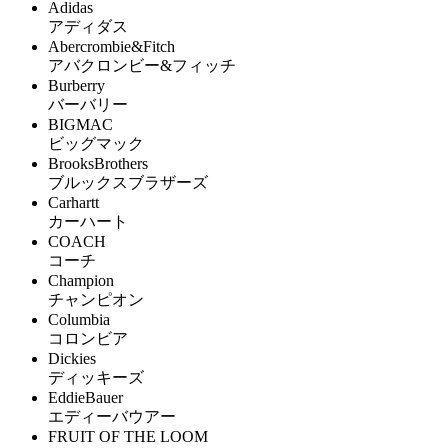
Adidas
アディダス
Abercrombie&Fitch
アバクロンビー&フィッチ
Burberry
バーバリー
BIGMAC
ビッグマック
BrooksBrothers
ブルックスブラザーズ
Carhartt
カーハート
COACH
コーチ
Champion
チャンピオン
Columbia
コロンビア
Dickies
ディッキーズ
EddieBauer
エディーバウアー
FRUIT OF THE LOOM