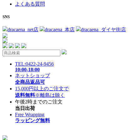
よくある質問
SNS
dracaena_net店
dracaena_本店
dracaena_ダイヤ街店
TEL:0422-24-9456
10:00-18:00
ネットショップ
全商品返品可
15,000円以上のご注文で
送料無料
※離島は除く
午後2時までのご注文
当日出荷
Free Wrapping
ラッピング無料