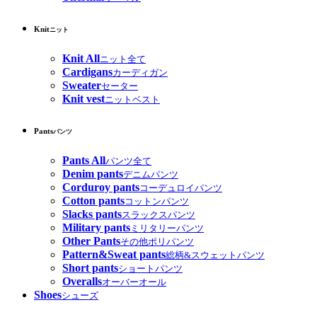
Knit
ニット
Knit All
ニット全て
Cardigans
カーディガン
Sweater
セーター
Knit vest
ニットベスト
Pants
パンツ
Pants All
パンツ全て
Denim pants
デニムパンツ
Corduroy pants
コーデュロイパンツ
Cotton pants
コットンパンツ
Slacks pants
スラックスパンツ
Military pants
ミリタリーパンツ
Other Pants
その他ポリパンツ
Pattern&Sweat pants
総柄&スウェットパンツ
Short pants
ショートパンツ
Overalls
オーバーオール
Shoes
シューズ