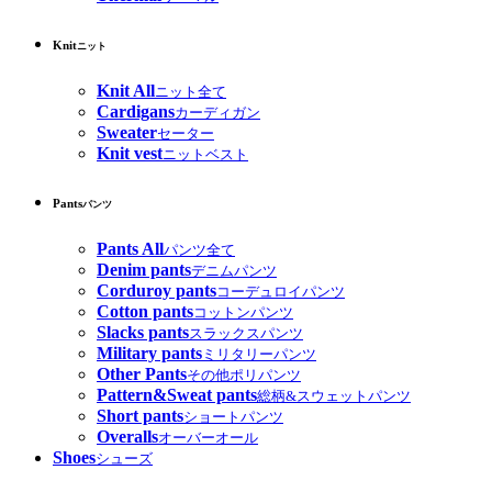
Knit
ニット
Knit All
ニット全て
Cardigans
カーディガン
Sweater
セーター
Knit vest
ニットベスト
Pants
パンツ
Pants All
パンツ全て
Denim pants
デニムパンツ
Corduroy pants
コーデュロイパンツ
Cotton pants
コットンパンツ
Slacks pants
スラックスパンツ
Military pants
ミリタリーパンツ
Other Pants
その他ポリパンツ
Pattern&Sweat pants
総柄&スウェットパンツ
Short pants
ショートパンツ
Overalls
オーバーオール
Shoes
シューズ