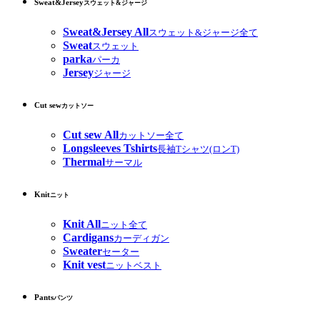
Sweat&Jersey
スウェット&ジャージ
Sweat&Jersey All
スウェット&ジャージ全て
Sweat
スウェット
parka
パーカ
Jersey
ジャージ
Cut sew
カットソー
Cut sew All
カットソー全て
Longsleeves Tshirts
長袖Tシャツ(ロンT)
Thermal
サーマル
Knit
ニット
Knit All
ニット全て
Cardigans
カーディガン
Sweater
セーター
Knit vest
ニットベスト
Pants
パンツ