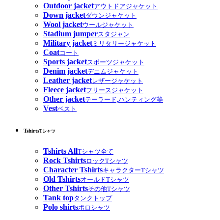
Outdoor jacket
アウトドアジャケット
Down jacket
ダウンジャケット
Wool jacket
ウールジャケット
Stadium jumper
スタジャン
Military jacket
ミリタリージャケット
Coat
コート
Sports jacket
スポーツジャケット
Denim jacket
デニムジャケット
Leather jacket
レザージャケット
Fleece jacket
フリースジャケット
Other jacket
テーラード,ハンティング等
Vest
ベスト
Tshirts
Tシャツ
Tshirts All
Tシャツ全て
Rock Tshirts
ロックTシャツ
Character Tshirts
キャラクターTシャツ
Old Tshirts
オールドTシャツ
Other Tshirts
その他Tシャツ
Tank top
タンクトップ
Polo shirts
ポロシャツ