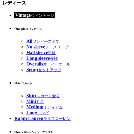
レディース
Vintage
ヴィンテージ
One piece
ワンピース
All
ワンピース全て
No sleeve
ノースリーブ
Half sleeve
半袖
Long sleeve
長袖
Overalls
オーバーオール
Setup
セットアップ
Skirt
スカート
Skirt
スカート全て
Mini
ミニ
Medium
ミディアム
Long
ロング
Ralph Lauren
ラルフローレン
Shirts Blous
シャツ・ブラウス