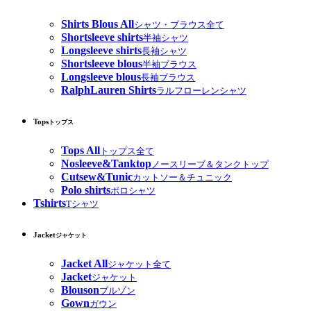
Shirts Blous All
シャツ・ブラウス全て
Shortsleeve shirts
半袖シャツ
Longsleeve shirts
長袖シャツ
Shortsleeve blous
半袖ブラウス
Longsleeve blous
長袖ブラウス
RalphLauren Shirts
ラルフローレンシャツ
Tops
トップス
Tops All
トップス全て
Nosleeve&Tanktop
ノースリーブ＆タンクトップ
Cutsew&Tunic
カットソー＆チュニック
Polo shirts
ポロシャツ
Tshirts
Tシャツ
Jacket
ジャケット
Jacket All
ジャケット全て
Jacket
ジャケット
Blouson
ブルゾン
Gown
ガウン