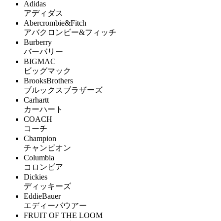
Adidas
アディダス
Abercrombie&Fitch
アバクロンビー&フィッチ
Burberry
バーバリー
BIGMAC
ビッグマック
BrooksBrothers
ブルックスブラザーズ
Carhartt
カーハート
COACH
コーチ
Champion
チャンピオン
Columbia
コロンビア
Dickies
ディッキーズ
EddieBauer
エディーバウアー
FRUIT OF THE LOOM