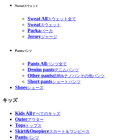
Sweat
スウェット
Sweat All
スウェット全て
Sweat
スウェット
Parka
パーカ
Jersey
ジャージ
Pants
パンツ
Pants All
パンツ全て
Denim pants
デニムパンツ
Other pants
総柄&チノパンその他パンツ
Short pants
ショートパンツ
Shoes
シューズ
キッズ
Kids All
すべてのキッズ
Outer
アウター
Tops
トップス
Skirt&Onepiece
スカート＆ワンピース
Pants
パンツ