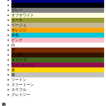
紺
黒
グレー
オフホワイト
カーキ
ベージュ
オレンジ
水色
ピンク
白
茶
こげ茶
オリーブ
ワインレッド
金
銀
ツートン
スリートーン
カラフル
クレイジー
柄