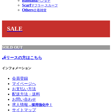
Bandana
バンダナ
Scarf
マフラー,スカーフ
Others
古着雑貨
SALE
SOLD OUT
リースの方はこちら
インフォメーション
会員登録
マイページへ
お支払い方法
配送方法・送料
お問い合わせ
求人情報
→採用強化中！
サイトマップ