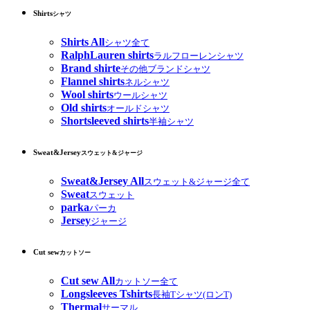
Shirts
シャツ
Shirts All
シャツ全て
RalphLauren shirts
ラルフローレンシャツ
Brand shirte
その他ブランドシャツ
Flannel shirts
ネルシャツ
Wool shirts
ウールシャツ
Old shirts
オールドシャツ
Shortsleeved shirts
半袖シャツ
Sweat&Jersey
スウェット&ジャージ
Sweat&Jersey All
スウェット&ジャージ全て
Sweat
スウェット
parka
パーカ
Jersey
ジャージ
Cut sew
カットソー
Cut sew All
カットソー全て
Longsleeves Tshirts
長袖Tシャツ(ロンT)
Thermal
サーマル