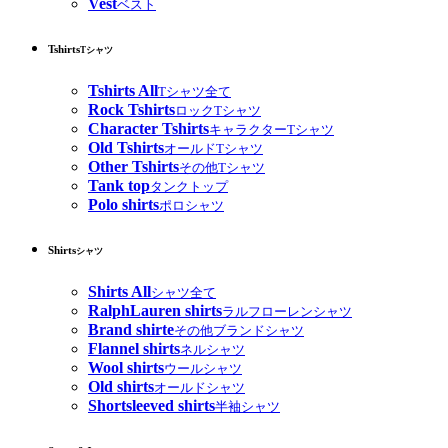
Vest
ベスト
Tshirts
Tシャツ
Tshirts All
Tシャツ全て
Rock Tshirts
ロックTシャツ
Character Tshirts
キャラクターTシャツ
Old Tshirts
オールドTシャツ
Other Tshirts
その他Tシャツ
Tank top
タンクトップ
Polo shirts
ポロシャツ
Shirts
シャツ
Shirts All
シャツ全て
RalphLauren shirts
ラルフローレンシャツ
Brand shirte
その他ブランドシャツ
Flannel shirts
ネルシャツ
Wool shirts
ウールシャツ
Old shirts
オールドシャツ
Shortsleeved shirts
半袖シャツ