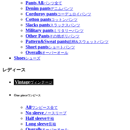
Pants All
パンツ全て
Denim pants
デニムパンツ
Corduroy pants
コーデュロイパンツ
Cotton pants
コットンパンツ
Slacks pants
スラックスパンツ
Military pants
ミリタリーパンツ
Other Pants
その他ポリパンツ
Pattern&Sweat pants
総柄&スウェットパンツ
Short pants
ショートパンツ
Overalls
オーバーオール
Shoes
シューズ
レディース
Vintage
ヴィンテージ
One piece
ワンピース
All
ワンピース全て
No sleeve
ノースリーブ
Half sleeve
半袖
Long sleeve
長袖
Overalls
オーバーオール