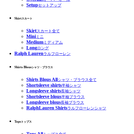
Setup
セットアップ
Skirt
スカート
Skirt
スカート全て
Mini
ミニ
Medium
ミディアム
Long
ロング
Ralph Lauren
ラルフローレン
Shirts Blous
シャツ・ブラウス
Shirts Blous All
シャツ・ブラウス全て
Shortsleeve shirts
半袖シャツ
Longsleeve shirts
長袖シャツ
Shortsleeve blous
半袖ブラウス
Longsleeve blous
長袖ブラウス
RalphLauren Shirts
ラルフローレンシャツ
Tops
トップス
Tops All