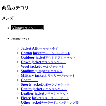
商品カテゴリ
メンズ
Vintage
ヴィンテージ
Jacket
ジャケット
Jacket All
ジャケット全て
Cotton jacket
コットンジャケット
Outdoor jacket
アウトドアジャケット
Down jacket
ダウンジャケット
Wool jacket
ウールジャケット
Stadium jumper
スタジャン
Military jacket
ミリタリージャケット
Coat
コート
Sports jacket
スポーツジャケット
Denim jacket
デニムジャケット
Leather jacket
レザージャケット
Fleece jacket
フリースジャケット
Other jacket
テーラード,ハンティング等