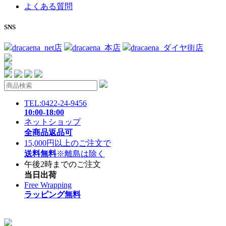
よくある質問
SNS
dracaena_net店
dracaena_本店
dracaena_ダイヤ街店
TEL:0422-24-9456
10:00-18:00
ネットショップ
全商品返品可
15,000円以上のご注文で
送料無料
※離島は除く
午後2時までのご注文
当日出荷
Free Wrapping
ラッピング無料