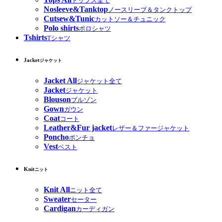
トップス全て
Nosleeve&Tanktop
ノースリーブ＆タンクトップ
Cutsew&Tunic
カットソー＆チュニック
Polo shirts
ポロシャツ
Tshirts
Tシャツ
Jacket
ジャケット
Jacket All
ジャケット全て
Jacket
ジャケット
Blouson
ブルゾン
Gown
ガウン
Coat
コート
Leather&Fur jacket
レザー＆ファージャケット
Poncho
ポンチョ
Vest
ベスト
Knit
ニット
Knit All
ニット全て
Sweater
セーター
Cardigan
カーディガン