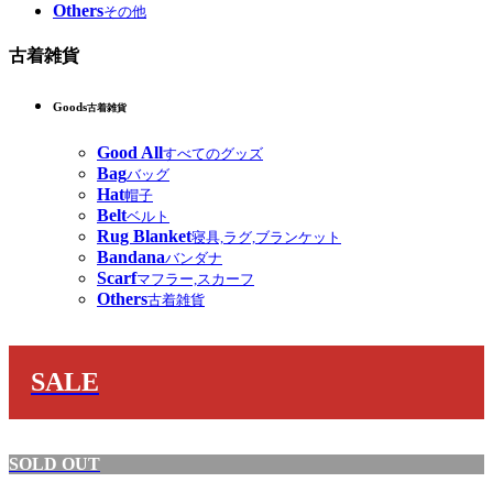
Others
その他
古着雑貨
Goods
古着雑貨
Good All
すべてのグッズ
Bag
バッグ
Hat
帽子
Belt
ベルト
Rug Blanket
寝具,ラグ,ブランケット
Bandana
バンダナ
Scarf
マフラー,スカーフ
Others
古着雑貨
SALE
SOLD OUT