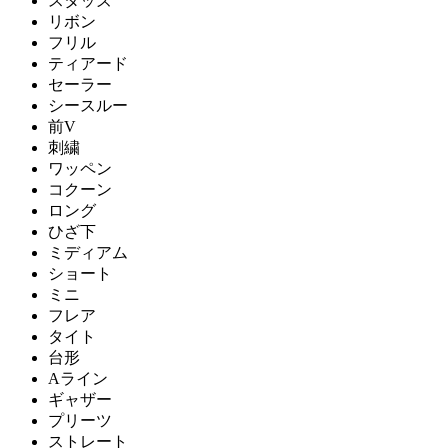
スタッズ
リボン
フリル
ティアード
セーラー
シースルー
前V
刺繍
ワッペン
コクーン
ロング
ひざ下
ミディアム
ショート
ミニ
フレア
タイト
台形
Aライン
ギャザー
プリーツ
ストレート