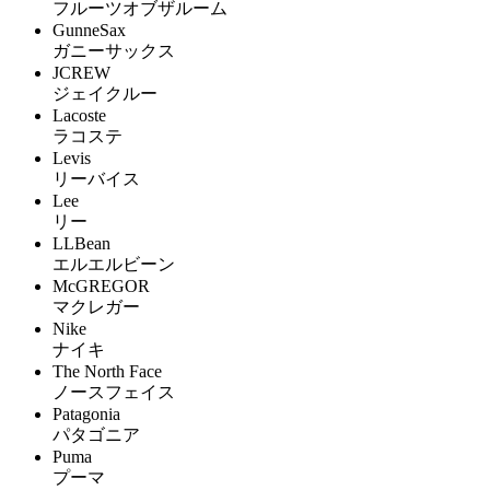
フルーツオブザルーム
GunneSax
ガニーサックス
JCREW
ジェイクルー
Lacoste
ラコステ
Levis
リーバイス
Lee
リー
LLBean
エルエルビーン
McGREGOR
マクレガー
Nike
ナイキ
The North Face
ノースフェイス
Patagonia
パタゴニア
Puma
プーマ