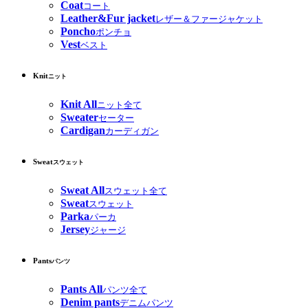
Coat
コート
Leather&Fur jacket
レザー＆ファージャケット
Poncho
ポンチョ
Vest
ベスト
Knit
ニット
Knit All
ニット全て
Sweater
セーター
Cardigan
カーディガン
Sweat
スウェット
Sweat All
スウェット全て
Sweat
スウェット
Parka
パーカ
Jersey
ジャージ
Pants
パンツ
Pants All
パンツ全て
Denim pants
デニムパンツ