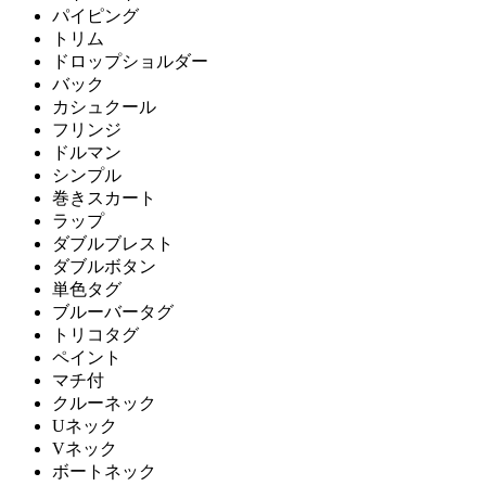
パイピング
トリム
ドロップショルダー
バック
カシュクール
フリンジ
ドルマン
シンプル
巻きスカート
ラップ
ダブルブレスト
ダブルボタン
単色タグ
ブルーバータグ
トリコタグ
ペイント
マチ付
クルーネック
Uネック
Vネック
ボートネック