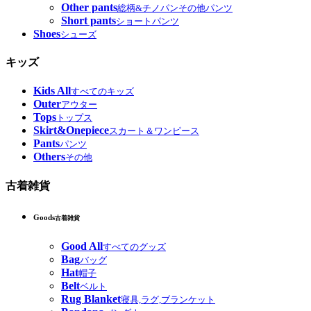
Other pants
総柄&チノパンその他パンツ
Short pants
ショートパンツ
Shoes
シューズ
キッズ
Kids All
すべてのキッズ
Outer
アウター
Tops
トップス
Skirt&Onepiece
スカート＆ワンピース
Pants
パンツ
Others
その他
古着雑貨
Goods
古着雑貨
Good All
すべてのグッズ
Bag
バッグ
Hat
帽子
Belt
ベルト
Rug Blanket
寝具,ラグ,ブランケット