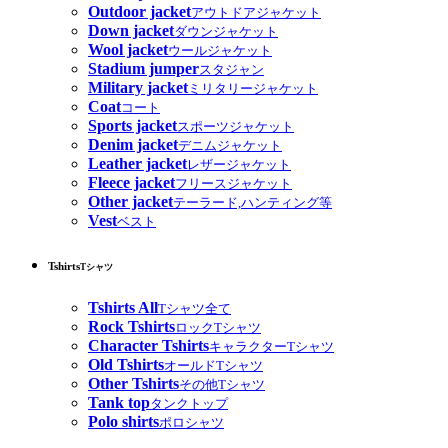
Outdoor jacket
アウトドアジャケット
Down jacket
ダウンジャケット
Wool jacket
ウールジャケット
Stadium jumper
スタジャン
Military jacket
ミリタリージャケット
Coat
コート
Sports jacket
スポーツジャケット
Denim jacket
デニムジャケット
Leather jacket
レザージャケット
Fleece jacket
フリースジャケット
Other jacket
テーラード,ハンティング等
Vest
ベスト
Tshirts
Tシャツ
Tshirts All
Tシャツ全て
Rock Tshirts
ロックTシャツ
Character Tshirts
キャラクターTシャツ
Old Tshirts
オールドTシャツ
Other Tshirts
その他Tシャツ
Tank top
タンクトップ
Polo shirts
ポロシャツ