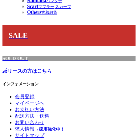
Bandana
バンダナ
Scarf
マフラー,スカーフ
Others
古着雑貨
SALE
SOLD OUT
リースの方はこちら
インフォメーション
会員登録
マイページへ
お支払い方法
配送方法・送料
お問い合わせ
求人情報
→採用強化中！
サイトマップ