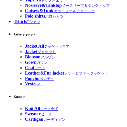
トップス全て
Nosleeve&Tanktop
ノースリーブ＆タンクトップ
Cutsew&Tunic
カットソー＆チュニック
Polo shirts
ポロシャツ
Tshirts
Tシャツ
Jacket
ジャケット
Jacket All
ジャケット全て
Jacket
ジャケット
Blouson
ブルゾン
Gown
ガウン
Coat
コート
Leather&Fur jacket
レザー＆ファージャケット
Poncho
ポンチョ
Vest
ベスト
Knit
ニット
Knit All
ニット全て
Sweater
セーター
Cardigan
カーディガン