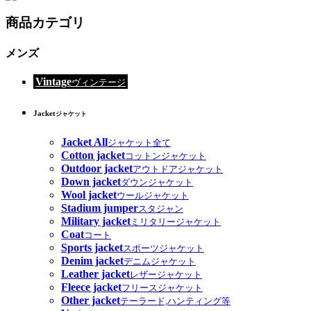
商品カテゴリ
メンズ
Vintage
ヴィンテージ
Jacket
ジャケット
Jacket All
ジャケット全て
Cotton jacket
コットンジャケット
Outdoor jacket
アウトドアジャケット
Down jacket
ダウンジャケット
Wool jacket
ウールジャケット
Stadium jumper
スタジャン
Military jacket
ミリタリージャケット
Coat
コート
Sports jacket
スポーツジャケット
Denim jacket
デニムジャケット
Leather jacket
レザージャケット
Fleece jacket
フリースジャケット
Other jacket
テーラード,ハンティング等