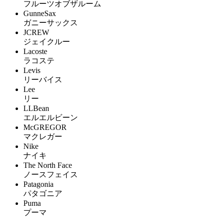
フルーツオブザルーム
GunneSax
ガニーサックス
JCREW
ジェイクルー
Lacoste
ラコステ
Levis
リーバイス
Lee
リー
LLBean
エルエルビーン
McGREGOR
マクレガー
Nike
ナイキ
The North Face
ノースフェイス
Patagonia
パタゴニア
Puma
プーマ