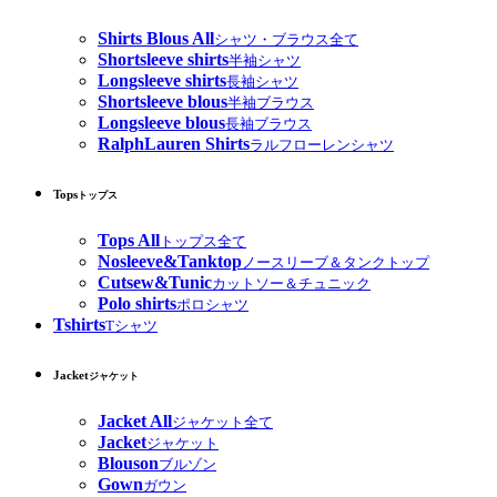
Shirts Blous All
シャツ・ブラウス全て
Shortsleeve shirts
半袖シャツ
Longsleeve shirts
長袖シャツ
Shortsleeve blous
半袖ブラウス
Longsleeve blous
長袖ブラウス
RalphLauren Shirts
ラルフローレンシャツ
Tops
トップス
Tops All
トップス全て
Nosleeve&Tanktop
ノースリーブ＆タンクトップ
Cutsew&Tunic
カットソー＆チュニック
Polo shirts
ポロシャツ
Tshirts
Tシャツ
Jacket
ジャケット
Jacket All
ジャケット全て
Jacket
ジャケット
Blouson
ブルゾン
Gown
ガウン