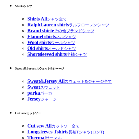
Shirts
シャツ
Shirts All
シャツ全て
RalphLauren shirts
ラルフローレンシャツ
Brand shirte
その他ブランドシャツ
Flannel shirts
ネルシャツ
Wool shirts
ウールシャツ
Old shirts
オールドシャツ
Shortsleeved shirts
半袖シャツ
Sweat&Jersey
スウェット&ジャージ
Sweat&Jersey All
スウェット&ジャージ全て
Sweat
スウェット
parka
パーカ
Jersey
ジャージ
Cut sew
カットソー
Cut sew All
カットソー全て
Longsleeves Tshirts
長袖Tシャツ(ロンT)
Thermal
サーマル