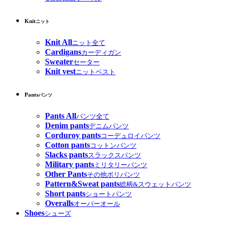
Knit
ニット
Knit All
ニット全て
Cardigans
カーディガン
Sweater
セーター
Knit vest
ニットベスト
Pants
パンツ
Pants All
パンツ全て
Denim pants
デニムパンツ
Corduroy pants
コーデュロイパンツ
Cotton pants
コットンパンツ
Slacks pants
スラックスパンツ
Military pants
ミリタリーパンツ
Other Pants
その他ポリパンツ
Pattern&Sweat pants
総柄&スウェットパンツ
Short pants
ショートパンツ
Overalls
オーバーオール
Shoes
シューズ