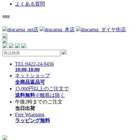
よくある質問
SNS
dracaena_net店
dracaena_本店
dracaena_ダイヤ街店
TEL:0422-24-9456
10:00-18:00
ネットショップ
全商品返品可
15,000円以上のご注文で
送料無料
※離島は除く
午後2時までのご注文
当日出荷
Free Wrapping
ラッピング無料