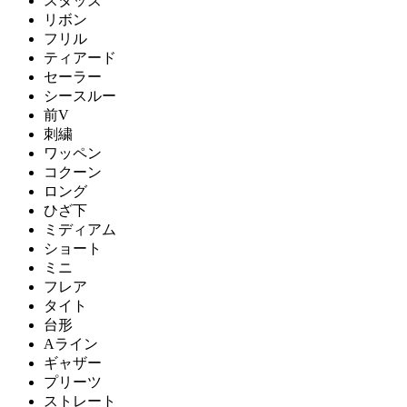
スタッズ
リボン
フリル
ティアード
セーラー
シースルー
前V
刺繍
ワッペン
コクーン
ロング
ひざ下
ミディアム
ショート
ミニ
フレア
タイト
台形
Aライン
ギャザー
プリーツ
ストレート