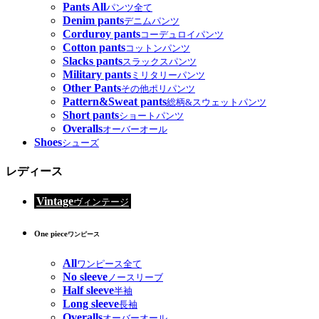
Pants All
パンツ全て
Denim pants
デニムパンツ
Corduroy pants
コーデュロイパンツ
Cotton pants
コットンパンツ
Slacks pants
スラックスパンツ
Military pants
ミリタリーパンツ
Other Pants
その他ポリパンツ
Pattern&Sweat pants
総柄&スウェットパンツ
Short pants
ショートパンツ
Overalls
オーバーオール
Shoes
シューズ
レディース
Vintage
ヴィンテージ
One piece
ワンピース
All
ワンピース全て
No sleeve
ノースリーブ
Half sleeve
半袖
Long sleeve
長袖
Overalls
オーバーオール