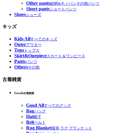
Other pants
総柄&チノパンその他パンツ
Short pants
ショートパンツ
Shoes
シューズ
キッズ
Kids All
すべてのキッズ
Outer
アウター
Tops
トップス
Skirt&Onepiece
スカート＆ワンピース
Pants
パンツ
Others
その他
古着雑貨
Goods
古着雑貨
Good All
すべてのグッズ
Bag
バッグ
Hat
帽子
Belt
ベルト
Rug Blanket
寝具,ラグ,ブランケット