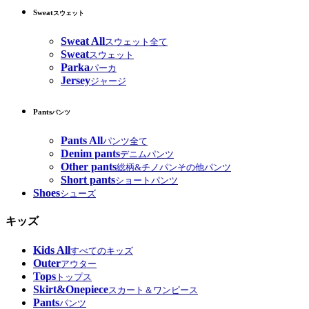
Sweat
スウェット
Sweat All
スウェット全て
Sweat
スウェット
Parka
パーカ
Jersey
ジャージ
Pants
パンツ
Pants All
パンツ全て
Denim pants
デニムパンツ
Other pants
総柄&チノパンその他パンツ
Short pants
ショートパンツ
Shoes
シューズ
キッズ
Kids All
すべてのキッズ
Outer
アウター
Tops
トップス
Skirt&Onepiece
スカート＆ワンピース
Pants
パンツ