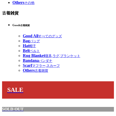
Others
その他
古着雑貨
Goods
古着雑貨
Good All
すべてのグッズ
Bag
バッグ
Hat
帽子
Belt
ベルト
Rug Blanket
寝具,ラグ,ブランケット
Bandana
バンダナ
Scarf
マフラー,スカーフ
Others
古着雑貨
SALE
SOLD OUT