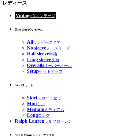
レディース
Vintage
ヴィンテージ
One piece
ワンピース
All
ワンピース全て
No sleeve
ノースリーブ
Half sleeve
半袖
Long sleeve
長袖
Overalls
オーバーオール
Setup
セットアップ
Skirt
スカート
Skirt
スカート全て
Mini
ミニ
Medium
ミディアム
Long
ロング
Ralph Lauren
ラルフローレン
Shirts Blous
シャツ・ブラウス