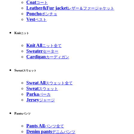
Coat
コート
Leather&Fur jacket
レザー＆ファージャケット
Poncho
ポンチョ
Vest
ベスト
Knit
ニット
Knit All
ニット全て
Sweater
セーター
Cardigan
カーディガン
Sweat
スウェット
Sweat All
スウェット全て
Sweat
スウェット
Parka
パーカ
Jersey
ジャージ
Pants
パンツ
Pants All
パンツ全て
Denim pants
デニムパンツ