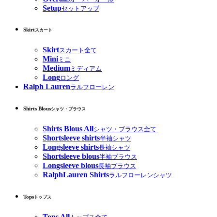
Setup
セットアップ
Skirt
スカート
Skirt
スカート全て
Mini
ミニ
Medium
ミディアム
Long
ロング
Ralph Lauren
ラルフローレン
Shirts Blous
シャツ・ブラウス
Shirts Blous All
シャツ・ブラウス全て
Shortsleeve shirts
半袖シャツ
Longsleeve shirts
長袖シャツ
Shortsleeve blous
半袖ブラウス
Longsleeve blous
長袖ブラウス
RalphLauren Shirts
ラルフローレンシャツ
Tops
トップス
Tops All