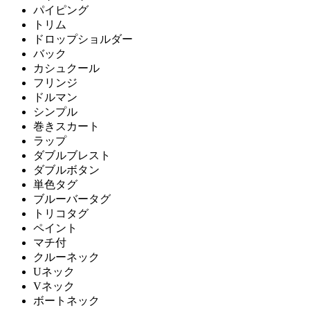
パイピング
トリム
ドロップショルダー
バック
カシュクール
フリンジ
ドルマン
シンプル
巻きスカート
ラップ
ダブルブレスト
ダブルボタン
単色タグ
ブルーバータグ
トリコタグ
ペイント
マチ付
クルーネック
Uネック
Vネック
ボートネック