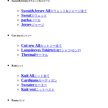
Sweat&Jersey
スウェット&ジャージ
Sweat&Jersey All
スウェット&ジャージ全て
Sweat
スウェット
parka
パーカ
Jersey
ジャージ
Cut sew
カットソー
Cut sew All
カットソー全て
Longsleeves Tshirts
長袖Tシャツ(ロンT)
Thermal
サーマル
Knit
ニット
Knit All
ニット全て
Cardigans
カーディガン
Sweater
セーター
Knit vest
ニットベスト
Pants
パンツ