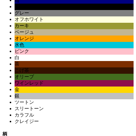
紺
黒
グレー
オフホワイト
カーキ
ベージュ
オレンジ
水色
ピンク
白
茶
こげ茶
オリーブ
ワインレッド
金
銀
ツートン
スリートーン
カラフル
クレイジー
柄