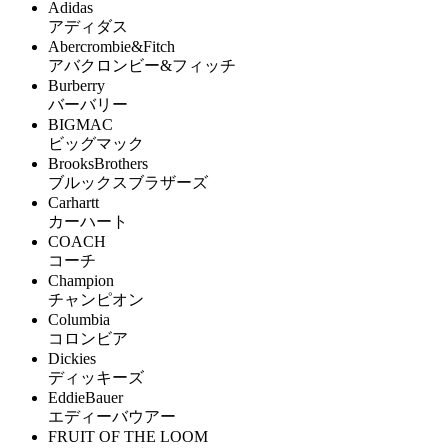
Adidas
アディダス
Abercrombie&Fitch
アバクロンビー&フィッチ
Burberry
バーバリー
BIGMAC
ビッグマック
BrooksBrothers
ブルックスブラザーズ
Carhartt
カーハート
COACH
コーチ
Champion
チャンピオン
Columbia
コロンビア
Dickies
ディッキーズ
EddieBauer
エディーバウアー
FRUIT OF THE LOOM