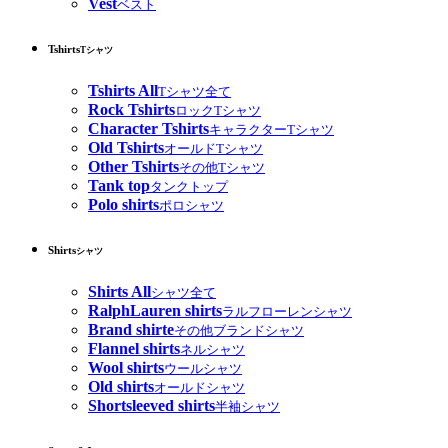
Vest
ベスト
Tshirts
Tシャツ
Tshirts All
Tシャツ全て
Rock Tshirts
ロックTシャツ
Character Tshirts
キャラクターTシャツ
Old Tshirts
オールドTシャツ
Other Tshirts
その他Tシャツ
Tank top
タンクトップ
Polo shirts
ポロシャツ
Shirts
シャツ
Shirts All
シャツ全て
RalphLauren shirts
ラルフローレンシャツ
Brand shirte
その他ブランドシャツ
Flannel shirts
ネルシャツ
Wool shirts
ウールシャツ
Old shirts
オールドシャツ
Shortsleeved shirts
半袖シャツ