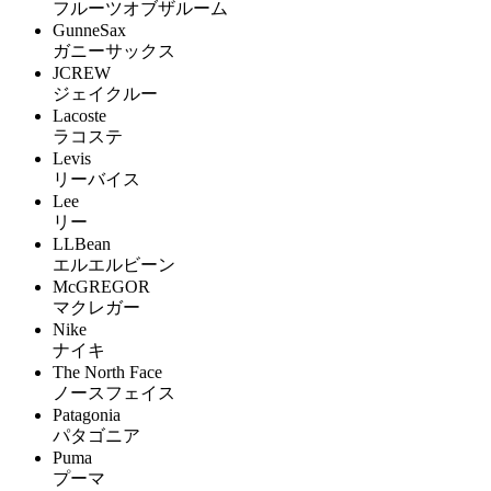
フルーツオブザルーム
GunneSax
ガニーサックス
JCREW
ジェイクルー
Lacoste
ラコステ
Levis
リーバイス
Lee
リー
LLBean
エルエルビーン
McGREGOR
マクレガー
Nike
ナイキ
The North Face
ノースフェイス
Patagonia
パタゴニア
Puma
プーマ