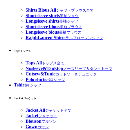
Shirts Blous All
シャツ・ブラウス全て
Shortsleeve shirts
半袖シャツ
Longsleeve shirts
長袖シャツ
Shortsleeve blous
半袖ブラウス
Longsleeve blous
長袖ブラウス
RalphLauren Shirts
ラルフローレンシャツ
Tops
トップス
Tops All
トップス全て
Nosleeve&Tanktop
ノースリーブ＆タンクトップ
Cutsew&Tunic
カットソー＆チュニック
Polo shirts
ポロシャツ
Tshirts
Tシャツ
Jacket
ジャケット
Jacket All
ジャケット全て
Jacket
ジャケット
Blouson
ブルゾン
Gown
ガウン