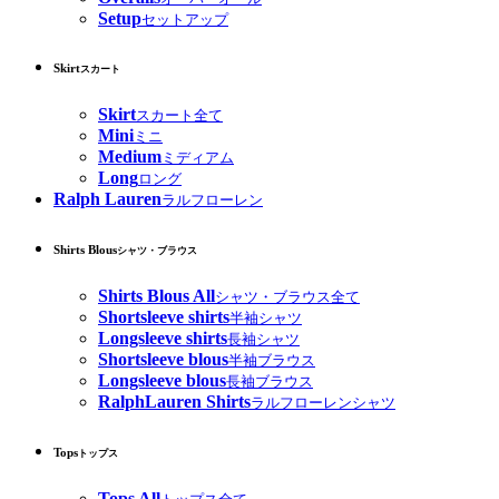
Setup
セットアップ
Skirt
スカート
Skirt
スカート全て
Mini
ミニ
Medium
ミディアム
Long
ロング
Ralph Lauren
ラルフローレン
Shirts Blous
シャツ・ブラウス
Shirts Blous All
シャツ・ブラウス全て
Shortsleeve shirts
半袖シャツ
Longsleeve shirts
長袖シャツ
Shortsleeve blous
半袖ブラウス
Longsleeve blous
長袖ブラウス
RalphLauren Shirts
ラルフローレンシャツ
Tops
トップス
Tops All