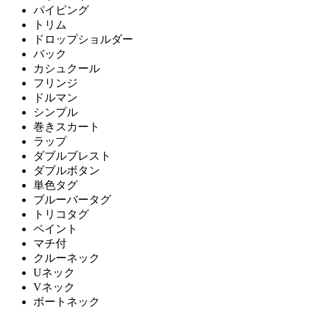
パイピング
トリム
ドロップショルダー
バック
カシュクール
フリンジ
ドルマン
シンプル
巻きスカート
ラップ
ダブルブレスト
ダブルボタン
単色タグ
ブルーバータグ
トリコタグ
ペイント
マチ付
クルーネック
Uネック
Vネック
ボートネック