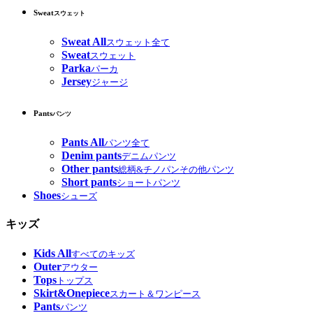
Sweat
スウェット
Sweat All
スウェット全て
Sweat
スウェット
Parka
パーカ
Jersey
ジャージ
Pants
パンツ
Pants All
パンツ全て
Denim pants
デニムパンツ
Other pants
総柄&チノパンその他パンツ
Short pants
ショートパンツ
Shoes
シューズ
キッズ
Kids All
すべてのキッズ
Outer
アウター
Tops
トップス
Skirt&Onepiece
スカート＆ワンピース
Pants
パンツ