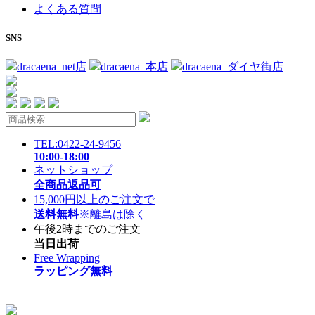
よくある質問
SNS
dracaena_net店
dracaena_本店
dracaena_ダイヤ街店
TEL:0422-24-9456
10:00-18:00
ネットショップ
全商品返品可
15,000円以上のご注文で
送料無料
※離島は除く
午後2時までのご注文
当日出荷
Free Wrapping
ラッピング無料