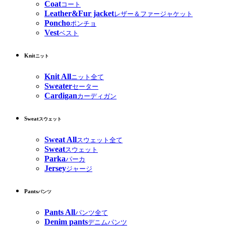
Coat
コート
Leather&Fur jacket
レザー＆ファージャケット
Poncho
ポンチョ
Vest
ベスト
Knit
ニット
Knit All
ニット全て
Sweater
セーター
Cardigan
カーディガン
Sweat
スウェット
Sweat All
スウェット全て
Sweat
スウェット
Parka
パーカ
Jersey
ジャージ
Pants
パンツ
Pants All
パンツ全て
Denim pants
デニムパンツ