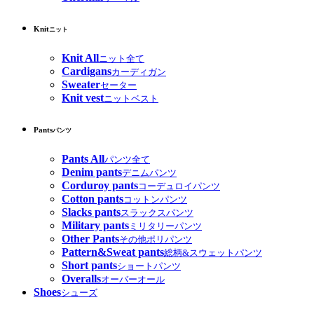
Knit
ニット
Knit All
ニット全て
Cardigans
カーディガン
Sweater
セーター
Knit vest
ニットベスト
Pants
パンツ
Pants All
パンツ全て
Denim pants
デニムパンツ
Corduroy pants
コーデュロイパンツ
Cotton pants
コットンパンツ
Slacks pants
スラックスパンツ
Military pants
ミリタリーパンツ
Other Pants
その他ポリパンツ
Pattern&Sweat pants
総柄&スウェットパンツ
Short pants
ショートパンツ
Overalls
オーバーオール
Shoes
シューズ