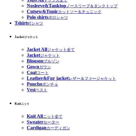
トップス全て
Nosleeve&Tanktop
ノースリーブ＆タンクトップ
Cutsew&Tunic
カットソー＆チュニック
Polo shirts
ポロシャツ
Tshirts
Tシャツ
Jacket
ジャケット
Jacket All
ジャケット全て
Jacket
ジャケット
Blouson
ブルゾン
Gown
ガウン
Coat
コート
Leather&Fur jacket
レザー＆ファージャケット
Poncho
ポンチョ
Vest
ベスト
Knit
ニット
Knit All
ニット全て
Sweater
セーター
Cardigan
カーディガン