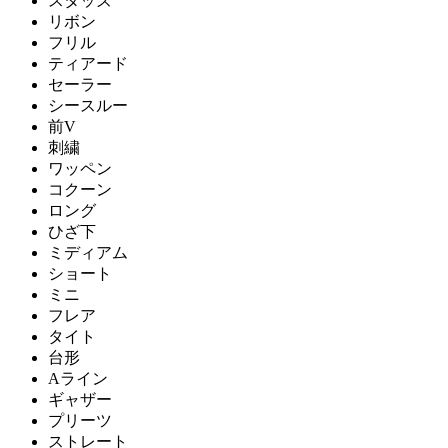
スタッズ
リボン
フリル
ティアード
セーラー
シースルー
前V
刺繍
ワッペン
コクーン
ロング
ひざ下
ミディアム
ショート
ミニ
フレア
タイト
台形
Aライン
ギャザー
プリーツ
ストレート