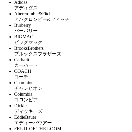
Adidas
アディダス
Abercrombie&Fitch
アバクロンビー&フィッチ
Burberry
バーバリー
BIGMAC
ビッグマック
BrooksBrothers
ブルックスブラザーズ
Carhartt
カーハート
COACH
コーチ
Champion
チャンピオン
Columbia
コロンビア
Dickies
ディッキーズ
EddieBauer
エディーバウアー
FRUIT OF THE LOOM