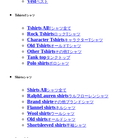
Vest
ベスト
Tshirts
Tシャツ
Tshirts All
Tシャツ全て
Rock Tshirts
ロックTシャツ
Character Tshirts
キャラクターTシャツ
Old Tshirts
オールドTシャツ
Other Tshirts
その他Tシャツ
Tank top
タンクトップ
Polo shirts
ポロシャツ
Shirts
シャツ
Shirts All
シャツ全て
RalphLauren shirts
ラルフローレンシャツ
Brand shirte
その他ブランドシャツ
Flannel shirts
ネルシャツ
Wool shirts
ウールシャツ
Old shirts
オールドシャツ
Shortsleeved shirts
半袖シャツ