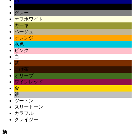
紺
黒
グレー
オフホワイト
カーキ
ベージュ
オレンジ
水色
ピンク
白
茶
こげ茶
オリーブ
ワインレッド
金
銀
ツートン
スリートーン
カラフル
クレイジー
柄