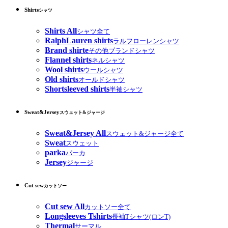
Shirts
シャツ
Shirts All
シャツ全て
RalphLauren shirts
ラルフローレンシャツ
Brand shirte
その他ブランドシャツ
Flannel shirts
ネルシャツ
Wool shirts
ウールシャツ
Old shirts
オールドシャツ
Shortsleeved shirts
半袖シャツ
Sweat&Jersey
スウェット&ジャージ
Sweat&Jersey All
スウェット&ジャージ全て
Sweat
スウェット
parka
パーカ
Jersey
ジャージ
Cut sew
カットソー
Cut sew All
カットソー全て
Longsleeves Tshirts
長袖Tシャツ(ロンT)
Thermal
サーマル