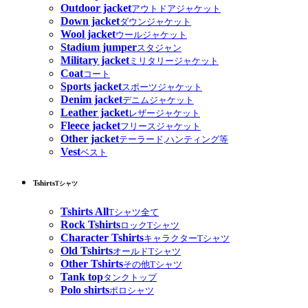
Outdoor jacket
アウトドアジャケット
Down jacket
ダウンジャケット
Wool jacket
ウールジャケット
Stadium jumper
スタジャン
Military jacket
ミリタリージャケット
Coat
コート
Sports jacket
スポーツジャケット
Denim jacket
デニムジャケット
Leather jacket
レザージャケット
Fleece jacket
フリースジャケット
Other jacket
テーラード,ハンティング等
Vest
ベスト
Tshirts
Tシャツ
Tshirts All
Tシャツ全て
Rock Tshirts
ロックTシャツ
Character Tshirts
キャラクターTシャツ
Old Tshirts
オールドTシャツ
Other Tshirts
その他Tシャツ
Tank top
タンクトップ
Polo shirts
ポロシャツ