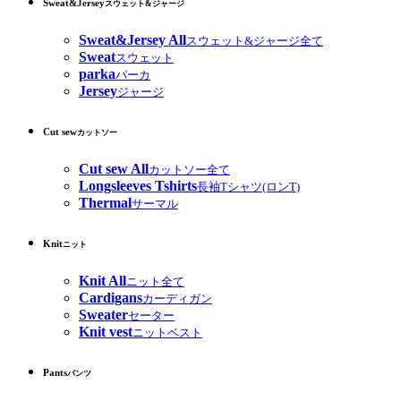
Sweat&Jersey
スウェット&ジャージ
Sweat&Jersey All
スウェット&ジャージ全て
Sweat
スウェット
parka
パーカ
Jersey
ジャージ
Cut sew
カットソー
Cut sew All
カットソー全て
Longsleeves Tshirts
長袖Tシャツ(ロンT)
Thermal
サーマル
Knit
ニット
Knit All
ニット全て
Cardigans
カーディガン
Sweater
セーター
Knit vest
ニットベスト
Pants
パンツ