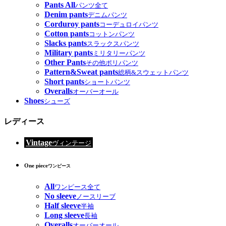
Pants All
パンツ全て
Denim pants
デニムパンツ
Corduroy pants
コーデュロイパンツ
Cotton pants
コットンパンツ
Slacks pants
スラックスパンツ
Military pants
ミリタリーパンツ
Other Pants
その他ポリパンツ
Pattern&Sweat pants
総柄&スウェットパンツ
Short pants
ショートパンツ
Overalls
オーバーオール
Shoes
シューズ
レディース
Vintage
ヴィンテージ
One piece
ワンピース
All
ワンピース全て
No sleeve
ノースリーブ
Half sleeve
半袖
Long sleeve
長袖
Overalls
オーバーオール