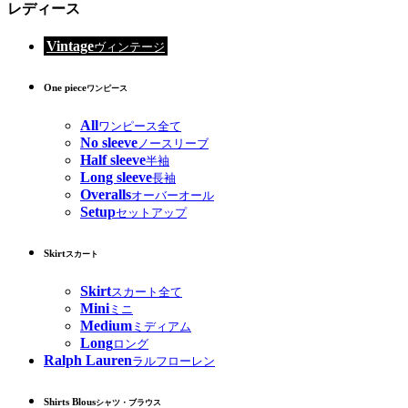
レディース
Vintage
ヴィンテージ
One piece
ワンピース
All
ワンピース全て
No sleeve
ノースリーブ
Half sleeve
半袖
Long sleeve
長袖
Overalls
オーバーオール
Setup
セットアップ
Skirt
スカート
Skirt
スカート全て
Mini
ミニ
Medium
ミディアム
Long
ロング
Ralph Lauren
ラルフローレン
Shirts Blous
シャツ・ブラウス