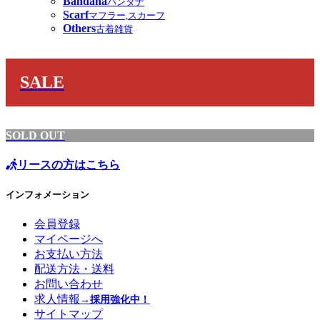
Bandana
バンダナ
Scarf
マフラー,スカーフ
Others
古着雑貨
SALE
SOLD OUT
リースの方はこちら
インフォメーション
会員登録
マイページへ
お支払い方法
配送方法・送料
お問い合わせ
求人情報
→採用強化中！
サイトマップ