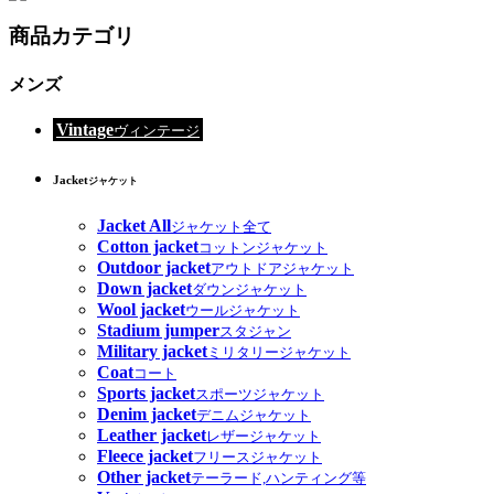
商品カテゴリ
メンズ
Vintage
ヴィンテージ
Jacket
ジャケット
Jacket All
ジャケット全て
Cotton jacket
コットンジャケット
Outdoor jacket
アウトドアジャケット
Down jacket
ダウンジャケット
Wool jacket
ウールジャケット
Stadium jumper
スタジャン
Military jacket
ミリタリージャケット
Coat
コート
Sports jacket
スポーツジャケット
Denim jacket
デニムジャケット
Leather jacket
レザージャケット
Fleece jacket
フリースジャケット
Other jacket
テーラード,ハンティング等