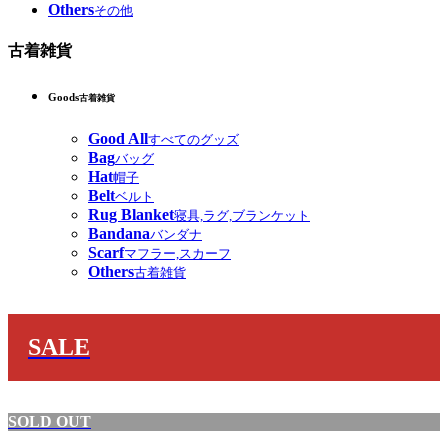
Others
その他
古着雑貨
Goods
古着雑貨
Good All
すべてのグッズ
Bag
バッグ
Hat
帽子
Belt
ベルト
Rug Blanket
寝具,ラグ,ブランケット
Bandana
バンダナ
Scarf
マフラー,スカーフ
Others
古着雑貨
SALE
SOLD OUT