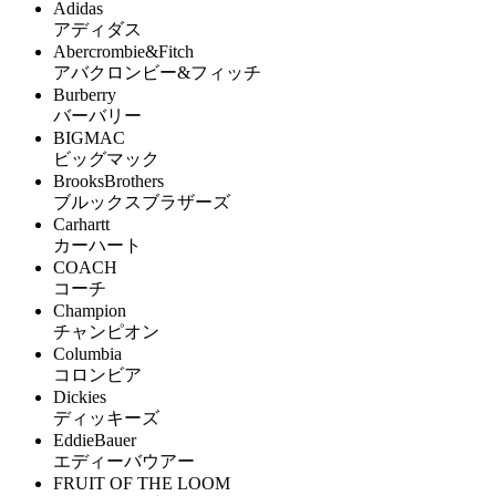
Adidas
アディダス
Abercrombie&Fitch
アバクロンビー&フィッチ
Burberry
バーバリー
BIGMAC
ビッグマック
BrooksBrothers
ブルックスブラザーズ
Carhartt
カーハート
COACH
コーチ
Champion
チャンピオン
Columbia
コロンビア
Dickies
ディッキーズ
EddieBauer
エディーバウアー
FRUIT OF THE LOOM