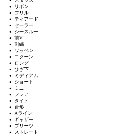
スタッズ
リボン
フリル
ティアード
セーラー
シースルー
前V
刺繍
ワッペン
コクーン
ロング
ひざ下
ミディアム
ショート
ミニ
フレア
タイト
台形
Aライン
ギャザー
プリーツ
ストレート