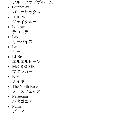
フルーツオブザルーム
GunneSax
ガニーサックス
JCREW
ジェイクルー
Lacoste
ラコステ
Levis
リーバイス
Lee
リー
LLBean
エルエルビーン
McGREGOR
マクレガー
Nike
ナイキ
The North Face
ノースフェイス
Patagonia
パタゴニア
Puma
プーマ