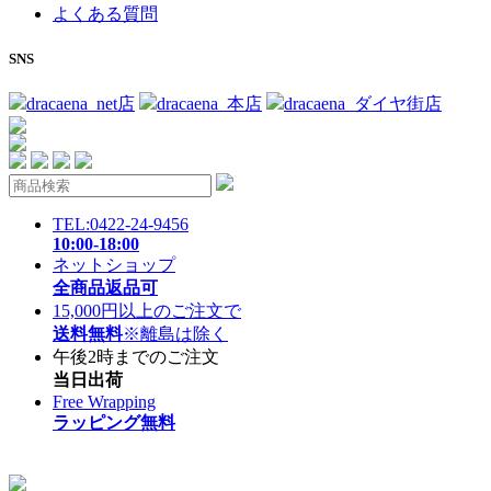
よくある質問
SNS
dracaena_net店
dracaena_本店
dracaena_ダイヤ街店
TEL:0422-24-9456
10:00-18:00
ネットショップ
全商品返品可
15,000円以上のご注文で
送料無料
※離島は除く
午後2時までのご注文
当日出荷
Free Wrapping
ラッピング無料