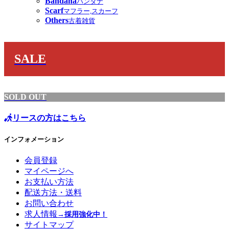
Bandana
バンダナ
Scarf
マフラー,スカーフ
Others
古着雑貨
SALE
SOLD OUT
リースの方はこちら
インフォメーション
会員登録
マイページへ
お支払い方法
配送方法・送料
お問い合わせ
求人情報
→採用強化中！
サイトマップ