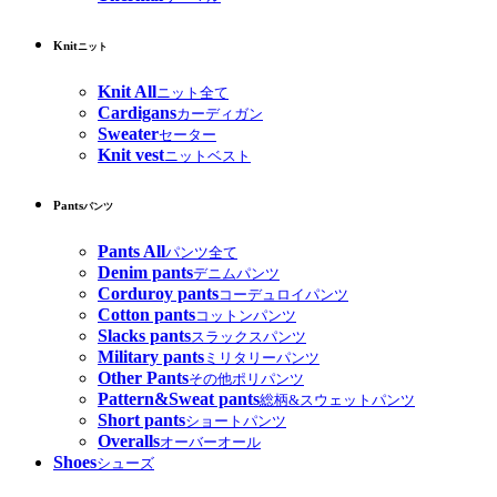
Knit
ニット
Knit All
ニット全て
Cardigans
カーディガン
Sweater
セーター
Knit vest
ニットベスト
Pants
パンツ
Pants All
パンツ全て
Denim pants
デニムパンツ
Corduroy pants
コーデュロイパンツ
Cotton pants
コットンパンツ
Slacks pants
スラックスパンツ
Military pants
ミリタリーパンツ
Other Pants
その他ポリパンツ
Pattern&Sweat pants
総柄&スウェットパンツ
Short pants
ショートパンツ
Overalls
オーバーオール
Shoes
シューズ