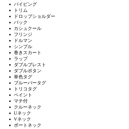
パイピング
トリム
ドロップショルダー
バック
カシュクール
フリンジ
ドルマン
シンプル
巻きスカート
ラップ
ダブルブレスト
ダブルボタン
単色タグ
ブルーバータグ
トリコタグ
ペイント
マチ付
クルーネック
Uネック
Vネック
ボートネック