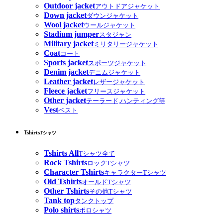
Outdoor jacket
アウトドアジャケット
Down jacket
ダウンジャケット
Wool jacket
ウールジャケット
Stadium jumper
スタジャン
Military jacket
ミリタリージャケット
Coat
コート
Sports jacket
スポーツジャケット
Denim jacket
デニムジャケット
Leather jacket
レザージャケット
Fleece jacket
フリースジャケット
Other jacket
テーラード,ハンティング等
Vest
ベスト
Tshirts
Tシャツ
Tshirts All
Tシャツ全て
Rock Tshirts
ロックTシャツ
Character Tshirts
キャラクターTシャツ
Old Tshirts
オールドTシャツ
Other Tshirts
その他Tシャツ
Tank top
タンクトップ
Polo shirts
ポロシャツ