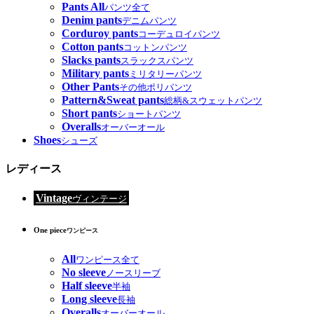
Pants All
パンツ全て
Denim pants
デニムパンツ
Corduroy pants
コーデュロイパンツ
Cotton pants
コットンパンツ
Slacks pants
スラックスパンツ
Military pants
ミリタリーパンツ
Other Pants
その他ポリパンツ
Pattern&Sweat pants
総柄&スウェットパンツ
Short pants
ショートパンツ
Overalls
オーバーオール
Shoes
シューズ
レディース
Vintage
ヴィンテージ
One piece
ワンピース
All
ワンピース全て
No sleeve
ノースリーブ
Half sleeve
半袖
Long sleeve
長袖
Overalls
オーバーオール