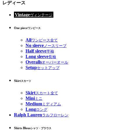
レディース
Vintage
ヴィンテージ
One piece
ワンピース
All
ワンピース全て
No sleeve
ノースリーブ
Half sleeve
半袖
Long sleeve
長袖
Overalls
オーバーオール
Setup
セットアップ
Skirt
スカート
Skirt
スカート全て
Mini
ミニ
Medium
ミディアム
Long
ロング
Ralph Lauren
ラルフローレン
Shirts Blous
シャツ・ブラウス