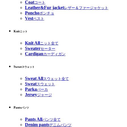
Coat
コート
Leather&Fur jacket
レザー＆ファージャケット
Poncho
ポンチョ
Vest
ベスト
Knit
ニット
Knit All
ニット全て
Sweater
セーター
Cardigan
カーディガン
Sweat
スウェット
Sweat All
スウェット全て
Sweat
スウェット
Parka
パーカ
Jersey
ジャージ
Pants
パンツ
Pants All
パンツ全て
Denim pants
デニムパンツ