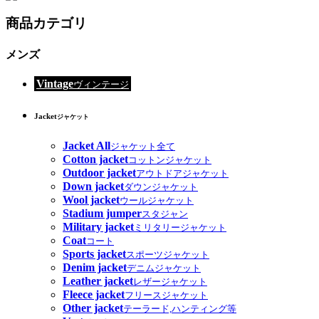
商品カテゴリ
メンズ
Vintage
ヴィンテージ
Jacket
ジャケット
Jacket All
ジャケット全て
Cotton jacket
コットンジャケット
Outdoor jacket
アウトドアジャケット
Down jacket
ダウンジャケット
Wool jacket
ウールジャケット
Stadium jumper
スタジャン
Military jacket
ミリタリージャケット
Coat
コート
Sports jacket
スポーツジャケット
Denim jacket
デニムジャケット
Leather jacket
レザージャケット
Fleece jacket
フリースジャケット
Other jacket
テーラード,ハンティング等