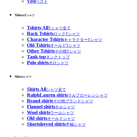
Vest
ベスト
Tshirts
Tシャツ
Tshirts All
Tシャツ全て
Rock Tshirts
ロックTシャツ
Character Tshirts
キャラクターTシャツ
Old Tshirts
オールドTシャツ
Other Tshirts
その他Tシャツ
Tank top
タンクトップ
Polo shirts
ポロシャツ
Shirts
シャツ
Shirts All
シャツ全て
RalphLauren shirts
ラルフローレンシャツ
Brand shirte
その他ブランドシャツ
Flannel shirts
ネルシャツ
Wool shirts
ウールシャツ
Old shirts
オールドシャツ
Shortsleeved shirts
半袖シャツ