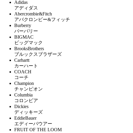
Adidas
アディダス
Abercrombie&Fitch
アバクロンビー&フィッチ
Burberry
バーバリー
BIGMAC
ビッグマック
BrooksBrothers
ブルックスブラザーズ
Carhartt
カーハート
COACH
コーチ
Champion
チャンピオン
Columbia
コロンビア
Dickies
ディッキーズ
EddieBauer
エディーバウアー
FRUIT OF THE LOOM