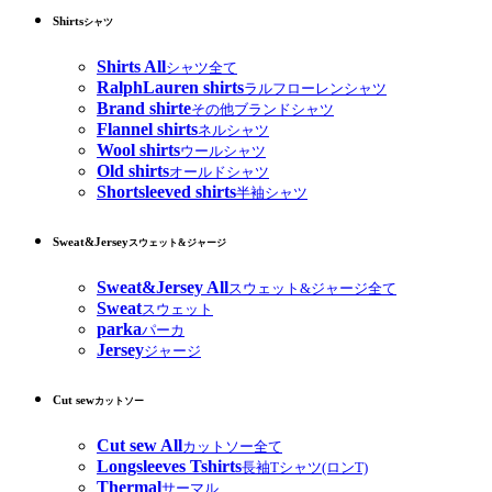
Shirts
シャツ
Shirts All
シャツ全て
RalphLauren shirts
ラルフローレンシャツ
Brand shirte
その他ブランドシャツ
Flannel shirts
ネルシャツ
Wool shirts
ウールシャツ
Old shirts
オールドシャツ
Shortsleeved shirts
半袖シャツ
Sweat&Jersey
スウェット&ジャージ
Sweat&Jersey All
スウェット&ジャージ全て
Sweat
スウェット
parka
パーカ
Jersey
ジャージ
Cut sew
カットソー
Cut sew All
カットソー全て
Longsleeves Tshirts
長袖Tシャツ(ロンT)
Thermal
サーマル