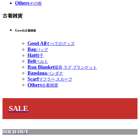
Others
その他
古着雑貨
Goods
古着雑貨
Good All
すべてのグッズ
Bag
バッグ
Hat
帽子
Belt
ベルト
Rug Blanket
寝具,ラグ,ブランケット
Bandana
バンダナ
Scarf
マフラー,スカーフ
Others
古着雑貨
SALE
SOLD OUT