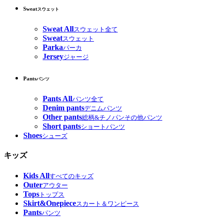
Sweat
スウェット
Sweat All
スウェット全て
Sweat
スウェット
Parka
パーカ
Jersey
ジャージ
Pants
パンツ
Pants All
パンツ全て
Denim pants
デニムパンツ
Other pants
総柄&チノパンその他パンツ
Short pants
ショートパンツ
Shoes
シューズ
キッズ
Kids All
すべてのキッズ
Outer
アウター
Tops
トップス
Skirt&Onepiece
スカート＆ワンピース
Pants
パンツ