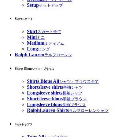
Setup
セットアップ
Skirt
スカート
Skirt
スカート全て
Mini
ミニ
Medium
ミディアム
Long
ロング
Ralph Lauren
ラルフローレン
Shirts Blous
シャツ・ブラウス
Shirts Blous All
シャツ・ブラウス全て
Shortsleeve shirts
半袖シャツ
Longsleeve shirts
長袖シャツ
Shortsleeve blous
半袖ブラウス
Longsleeve blous
長袖ブラウス
RalphLauren Shirts
ラルフローレンシャツ
Tops
トップス
Tops All