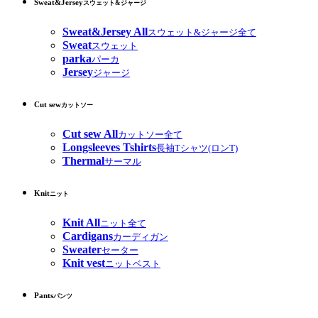
Sweat&Jersey
スウェット&ジャージ
Sweat&Jersey All
スウェット&ジャージ全て
Sweat
スウェット
parka
パーカ
Jersey
ジャージ
Cut sew
カットソー
Cut sew All
カットソー全て
Longsleeves Tshirts
長袖Tシャツ(ロンT)
Thermal
サーマル
Knit
ニット
Knit All
ニット全て
Cardigans
カーディガン
Sweater
セーター
Knit vest
ニットベスト
Pants
パンツ