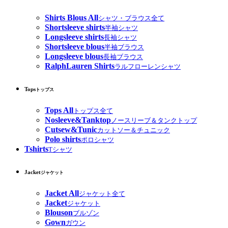
Shirts Blous All
シャツ・ブラウス全て
Shortsleeve shirts
半袖シャツ
Longsleeve shirts
長袖シャツ
Shortsleeve blous
半袖ブラウス
Longsleeve blous
長袖ブラウス
RalphLauren Shirts
ラルフローレンシャツ
Tops
トップス
Tops All
トップス全て
Nosleeve&Tanktop
ノースリーブ＆タンクトップ
Cutsew&Tunic
カットソー＆チュニック
Polo shirts
ポロシャツ
Tshirts
Tシャツ
Jacket
ジャケット
Jacket All
ジャケット全て
Jacket
ジャケット
Blouson
ブルゾン
Gown
ガウン