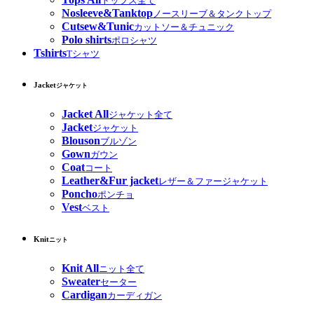
トップス全て
Nosleeve&Tanktop
ノースリーブ＆タンクトップ
Cutsew&Tunic
カットソー＆チュニック
Polo shirts
ポロシャツ
Tshirts
Tシャツ
Jacket
ジャケット
Jacket All
ジャケット全て
Jacket
ジャケット
Blouson
ブルゾン
Gown
ガウン
Coat
コート
Leather&Fur jacket
レザー＆ファージャケット
Poncho
ポンチョ
Vest
ベスト
Knit
ニット
Knit All
ニット全て
Sweater
セーター
Cardigan
カーディガン