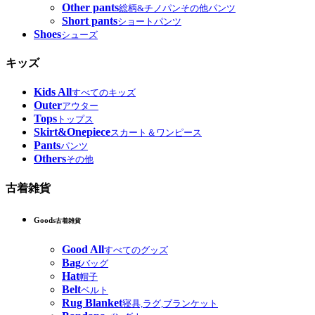
Other pants
総柄&チノパンその他パンツ
Short pants
ショートパンツ
Shoes
シューズ
キッズ
Kids All
すべてのキッズ
Outer
アウター
Tops
トップス
Skirt&Onepiece
スカート＆ワンピース
Pants
パンツ
Others
その他
古着雑貨
Goods
古着雑貨
Good All
すべてのグッズ
Bag
バッグ
Hat
帽子
Belt
ベルト
Rug Blanket
寝具,ラグ,ブランケット