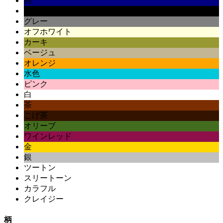
紺
黒
グレー
オフホワイト
カーキ
ベージュ
オレンジ
水色
ピンク
白
茶
こげ茶
オリーブ
ワインレッド
金
銀
ツートン
スリートーン
カラフル
クレイジー
柄