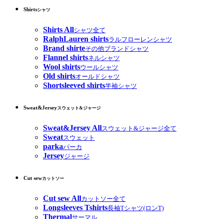
Shirts
シャツ
Shirts All
シャツ全て
RalphLauren shirts
ラルフローレンシャツ
Brand shirte
その他ブランドシャツ
Flannel shirts
ネルシャツ
Wool shirts
ウールシャツ
Old shirts
オールドシャツ
Shortsleeved shirts
半袖シャツ
Sweat&Jersey
スウェット&ジャージ
Sweat&Jersey All
スウェット&ジャージ全て
Sweat
スウェット
parka
パーカ
Jersey
ジャージ
Cut sew
カットソー
Cut sew All
カットソー全て
Longsleeves Tshirts
長袖Tシャツ(ロンT)
Thermal
サーマル