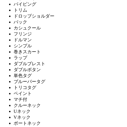
パイピング
トリム
ドロップショルダー
バック
カシュクール
フリンジ
ドルマン
シンプル
巻きスカート
ラップ
ダブルブレスト
ダブルボタン
単色タグ
ブルーバータグ
トリコタグ
ペイント
マチ付
クルーネック
Uネック
Vネック
ボートネック