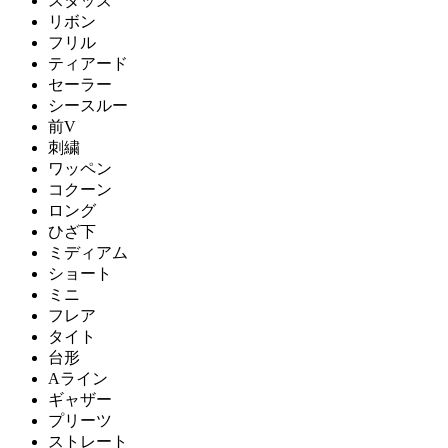
スタッズ
リボン
フリル
ティアード
セーラー
シースルー
前V
刺繍
ワッペン
コクーン
ロング
ひざ下
ミディアム
ショート
ミニ
フレア
タイト
台形
Aライン
ギャザー
プリーツ
ストレート