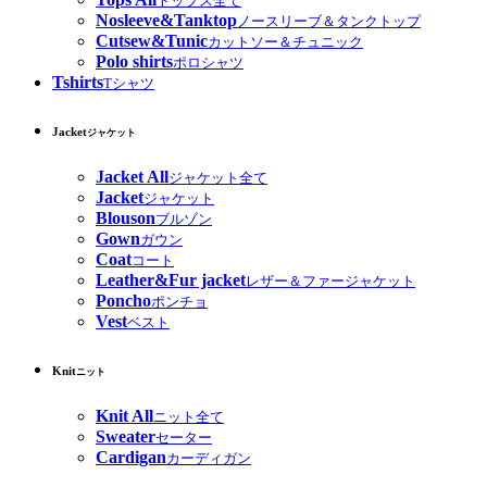
トップス全て
Nosleeve&Tanktop
ノースリーブ＆タンクトップ
Cutsew&Tunic
カットソー＆チュニック
Polo shirts
ポロシャツ
Tshirts
Tシャツ
Jacket
ジャケット
Jacket All
ジャケット全て
Jacket
ジャケット
Blouson
ブルゾン
Gown
ガウン
Coat
コート
Leather&Fur jacket
レザー＆ファージャケット
Poncho
ポンチョ
Vest
ベスト
Knit
ニット
Knit All
ニット全て
Sweater
セーター
Cardigan
カーディガン