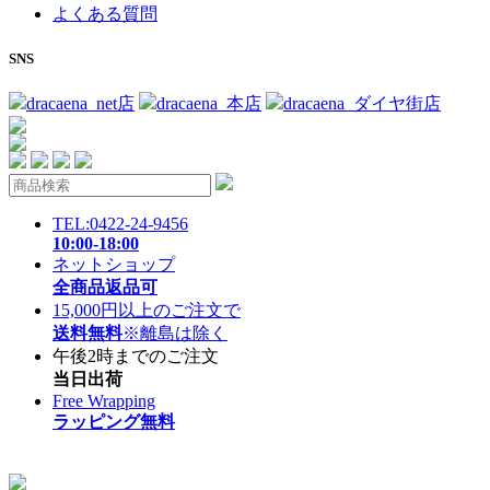
よくある質問
SNS
dracaena_net店
dracaena_本店
dracaena_ダイヤ街店
TEL:0422-24-9456
10:00-18:00
ネットショップ
全商品返品可
15,000円以上のご注文で
送料無料
※離島は除く
午後2時までのご注文
当日出荷
Free Wrapping
ラッピング無料