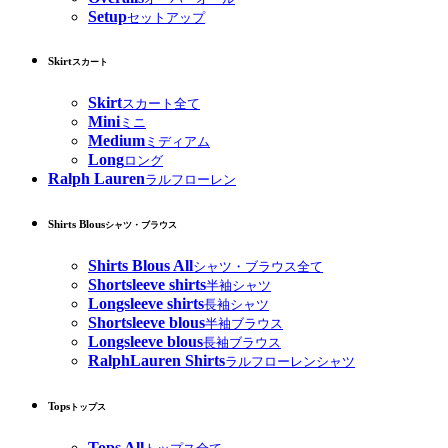
Setup
セットアップ
Skirt
スカート
Skirt
スカート全て
Mini
ミニ
Medium
ミディアム
Long
ロング
Ralph Lauren
ラルフローレン
Shirts Blous
シャツ・ブラウス
Shirts Blous All
シャツ・ブラウス全て
Shortsleeve shirts
半袖シャツ
Longsleeve shirts
長袖シャツ
Shortsleeve blous
半袖ブラウス
Longsleeve blous
長袖ブラウス
RalphLauren Shirts
ラルフローレンシャツ
Tops
トップス
Tops All