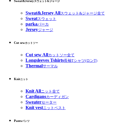
Sweat&Jersey
スウェット&ジャージ
Sweat&Jersey All
スウェット&ジャージ全て
Sweat
スウェット
parka
パーカ
Jersey
ジャージ
Cut sew
カットソー
Cut sew All
カットソー全て
Longsleeves Tshirts
長袖Tシャツ(ロンT)
Thermal
サーマル
Knit
ニット
Knit All
ニット全て
Cardigans
カーディガン
Sweater
セーター
Knit vest
ニットベスト
Pants
パンツ