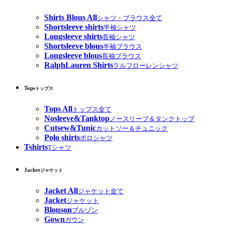
Shirts Blous All
シャツ・ブラウス全て
Shortsleeve shirts
半袖シャツ
Longsleeve shirts
長袖シャツ
Shortsleeve blous
半袖ブラウス
Longsleeve blous
長袖ブラウス
RalphLauren Shirts
ラルフローレンシャツ
Tops
トップス
Tops All
トップス全て
Nosleeve&Tanktop
ノースリーブ＆タンクトップ
Cutsew&Tunic
カットソー＆チュニック
Polo shirts
ポロシャツ
Tshirts
Tシャツ
Jacket
ジャケット
Jacket All
ジャケット全て
Jacket
ジャケット
Blouson
ブルゾン
Gown
ガウン