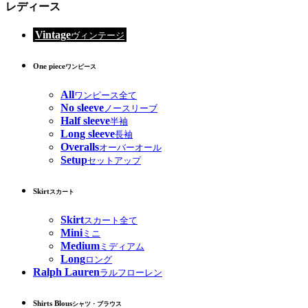
レディース
Vintage
ヴィンテージ
One piece
ワンピース
All
ワンピース全て
No sleeve
ノースリーブ
Half sleeve
半袖
Long sleeve
長袖
Overalls
オーバーオール
Setup
セットアップ
Skirt
スカート
Skirt
スカート全て
Mini
ミニ
Medium
ミディアム
Long
ロング
Ralph Lauren
ラルフローレン
Shirts Blous
シャツ・ブラウス