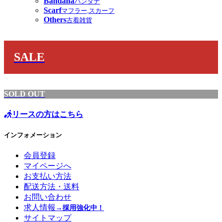
Bandana
バンダナ
Scarf
マフラー,スカーフ
Others
古着雑貨
SALE
SOLD OUT
リースの方はこちら
インフォメーション
会員登録
マイページへ
お支払い方法
配送方法・送料
お問い合わせ
求人情報
→採用強化中！
サイトマップ