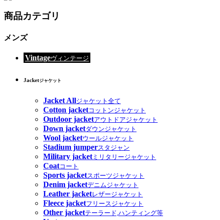
商品カテゴリ
メンズ
Vintage
ヴィンテージ
Jacket
ジャケット
Jacket All
ジャケット全て
Cotton jacket
コットンジャケット
Outdoor jacket
アウトドアジャケット
Down jacket
ダウンジャケット
Wool jacket
ウールジャケット
Stadium jumper
スタジャン
Military jacket
ミリタリージャケット
Coat
コート
Sports jacket
スポーツジャケット
Denim jacket
デニムジャケット
Leather jacket
レザージャケット
Fleece jacket
フリースジャケット
Other jacket
テーラード,ハンティング等