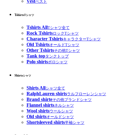
Vest
ベスト
Tshirts
Tシャツ
Tshirts All
Tシャツ全て
Rock Tshirts
ロックTシャツ
Character Tshirts
キャラクターTシャツ
Old Tshirts
オールドTシャツ
Other Tshirts
その他Tシャツ
Tank top
タンクトップ
Polo shirts
ポロシャツ
Shirts
シャツ
Shirts All
シャツ全て
RalphLauren shirts
ラルフローレンシャツ
Brand shirte
その他ブランドシャツ
Flannel shirts
ネルシャツ
Wool shirts
ウールシャツ
Old shirts
オールドシャツ
Shortsleeved shirts
半袖シャツ