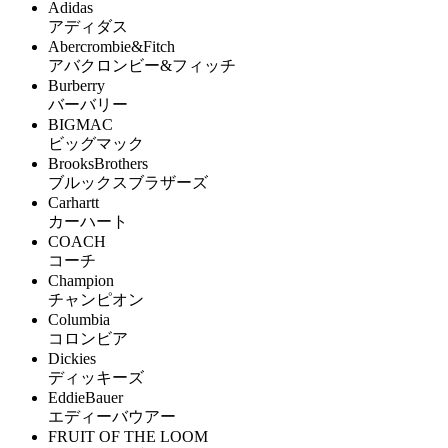
Adidas
アディダス
Abercrombie&Fitch
アバクロンビー&フィッチ
Burberry
バーバリー
BIGMAC
ビッグマック
BrooksBrothers
ブルックスブラザーズ
Carhartt
カーハート
COACH
コーチ
Champion
チャンピオン
Columbia
コロンビア
Dickies
ディッキーズ
EddieBauer
エディーバウアー
FRUIT OF THE LOOM