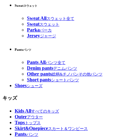
Sweat
スウェット
Sweat All
スウェット全て
Sweat
スウェット
Parka
パーカ
Jersey
ジャージ
Pants
パンツ
Pants All
パンツ全て
Denim pants
デニムパンツ
Other pants
総柄&チノパンその他パンツ
Short pants
ショートパンツ
Shoes
シューズ
キッズ
Kids All
すべてのキッズ
Outer
アウター
Tops
トップス
Skirt&Onepiece
スカート＆ワンピース
Pants
パンツ