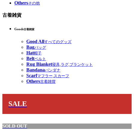
Others
その他
古着雑貨
Goods
古着雑貨
Good All
すべてのグッズ
Bag
バッグ
Hat
帽子
Belt
ベルト
Rug Blanket
寝具,ラグ,ブランケット
Bandana
バンダナ
Scarf
マフラー,スカーフ
Others
古着雑貨
SALE
SOLD OUT