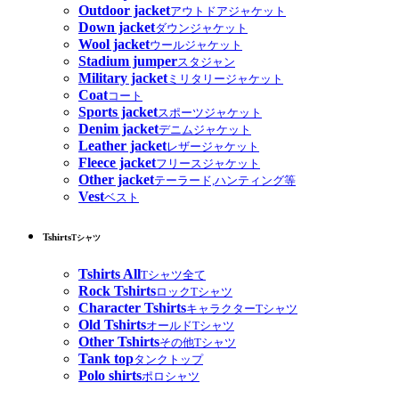
Outdoor jacket
アウトドアジャケット
Down jacket
ダウンジャケット
Wool jacket
ウールジャケット
Stadium jumper
スタジャン
Military jacket
ミリタリージャケット
Coat
コート
Sports jacket
スポーツジャケット
Denim jacket
デニムジャケット
Leather jacket
レザージャケット
Fleece jacket
フリースジャケット
Other jacket
テーラード,ハンティング等
Vest
ベスト
Tshirts
Tシャツ
Tshirts All
Tシャツ全て
Rock Tshirts
ロックTシャツ
Character Tshirts
キャラクターTシャツ
Old Tshirts
オールドTシャツ
Other Tshirts
その他Tシャツ
Tank top
タンクトップ
Polo shirts
ポロシャツ