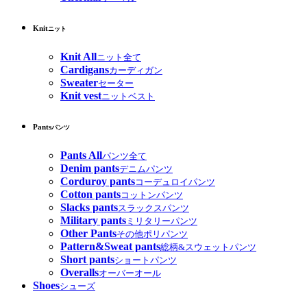
Knit
ニット
Knit All
ニット全て
Cardigans
カーディガン
Sweater
セーター
Knit vest
ニットベスト
Pants
パンツ
Pants All
パンツ全て
Denim pants
デニムパンツ
Corduroy pants
コーデュロイパンツ
Cotton pants
コットンパンツ
Slacks pants
スラックスパンツ
Military pants
ミリタリーパンツ
Other Pants
その他ポリパンツ
Pattern&Sweat pants
総柄&スウェットパンツ
Short pants
ショートパンツ
Overalls
オーバーオール
Shoes
シューズ