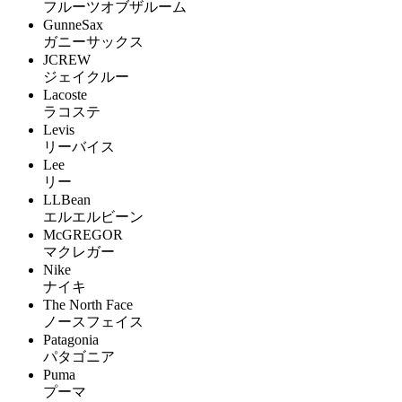
フルーツオブザルーム
GunneSax
ガニーサックス
JCREW
ジェイクルー
Lacoste
ラコステ
Levis
リーバイス
Lee
リー
LLBean
エルエルビーン
McGREGOR
マクレガー
Nike
ナイキ
The North Face
ノースフェイス
Patagonia
パタゴニア
Puma
プーマ