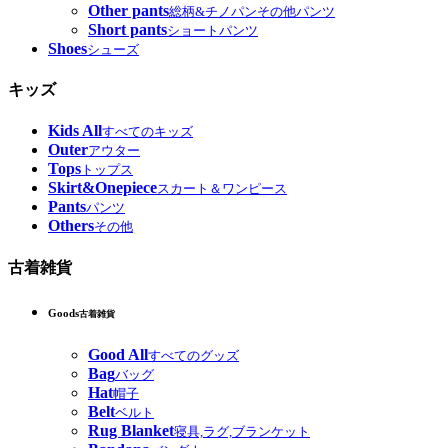
Other pants
総柄&チノパンその他パンツ
Short pants
ショートパンツ
Shoes
シューズ
キッズ
Kids All
すべてのキッズ
Outer
アウター
Tops
トップス
Skirt&Onepiece
スカート＆ワンピース
Pants
パンツ
Others
その他
古着雑貨
Goods
古着雑貨
Good All
すべてのグッズ
Bag
バッグ
Hat
帽子
Belt
ベルト
Rug Blanket
寝具,ラグ,ブランケット