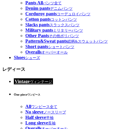
Pants All
パンツ全て
Denim pants
デニムパンツ
Corduroy pants
コーデュロイパンツ
Cotton pants
コットンパンツ
Slacks pants
スラックスパンツ
Military pants
ミリタリーパンツ
Other Pants
その他ポリパンツ
Pattern&Sweat pants
総柄&スウェットパンツ
Short pants
ショートパンツ
Overalls
オーバーオール
Shoes
シューズ
レディース
Vintage
ヴィンテージ
One piece
ワンピース
All
ワンピース全て
No sleeve
ノースリーブ
Half sleeve
半袖
Long sleeve
長袖
Overalls
オーバーオール