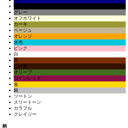
紺
黒
グレー
オフホワイト
カーキ
ベージュ
オレンジ
水色
ピンク
白
茶
こげ茶
オリーブ
ワインレッド
金
銀
ツートン
スリートーン
カラフル
クレイジー
柄