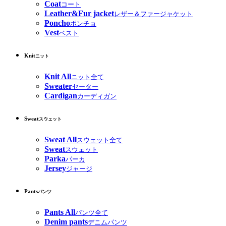
Coat
コート
Leather&Fur jacket
レザー＆ファージャケット
Poncho
ポンチョ
Vest
ベスト
Knit
ニット
Knit All
ニット全て
Sweater
セーター
Cardigan
カーディガン
Sweat
スウェット
Sweat All
スウェット全て
Sweat
スウェット
Parka
パーカ
Jersey
ジャージ
Pants
パンツ
Pants All
パンツ全て
Denim pants
デニムパンツ