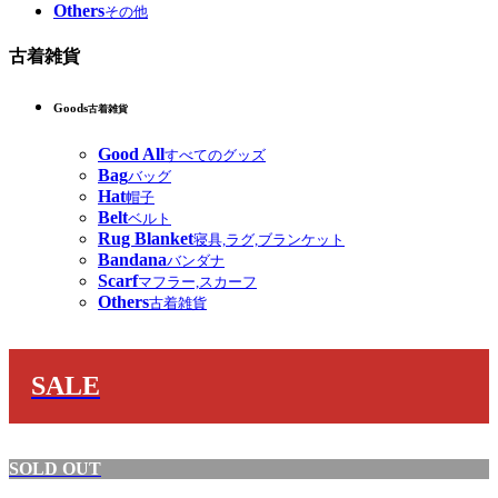
Others
その他
古着雑貨
Goods
古着雑貨
Good All
すべてのグッズ
Bag
バッグ
Hat
帽子
Belt
ベルト
Rug Blanket
寝具,ラグ,ブランケット
Bandana
バンダナ
Scarf
マフラー,スカーフ
Others
古着雑貨
SALE
SOLD OUT