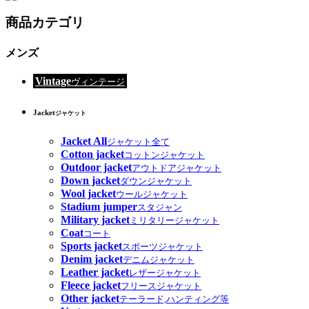
商品カテゴリ
メンズ
Vintage
ヴィンテージ
Jacket
ジャケット
Jacket All
ジャケット全て
Cotton jacket
コットンジャケット
Outdoor jacket
アウトドアジャケット
Down jacket
ダウンジャケット
Wool jacket
ウールジャケット
Stadium jumper
スタジャン
Military jacket
ミリタリージャケット
Coat
コート
Sports jacket
スポーツジャケット
Denim jacket
デニムジャケット
Leather jacket
レザージャケット
Fleece jacket
フリースジャケット
Other jacket
テーラード,ハンティング等