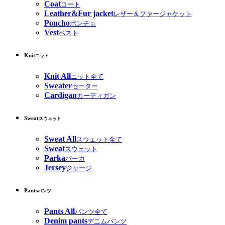
Coat
コート
Leather&Fur jacket
レザー＆ファージャケット
Poncho
ポンチョ
Vest
ベスト
Knit
ニット
Knit All
ニット全て
Sweater
セーター
Cardigan
カーディガン
Sweat
スウェット
Sweat All
スウェット全て
Sweat
スウェット
Parka
パーカ
Jersey
ジャージ
Pants
パンツ
Pants All
パンツ全て
Denim pants
デニムパンツ