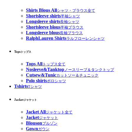
Shirts Blous All
シャツ・ブラウス全て
Shortsleeve shirts
半袖シャツ
Longsleeve shirts
長袖シャツ
Shortsleeve blous
半袖ブラウス
Longsleeve blous
長袖ブラウス
RalphLauren Shirts
ラルフローレンシャツ
Tops
トップス
Tops All
トップス全て
Nosleeve&Tanktop
ノースリーブ＆タンクトップ
Cutsew&Tunic
カットソー＆チュニック
Polo shirts
ポロシャツ
Tshirts
Tシャツ
Jacket
ジャケット
Jacket All
ジャケット全て
Jacket
ジャケット
Blouson
ブルゾン
Gown
ガウン