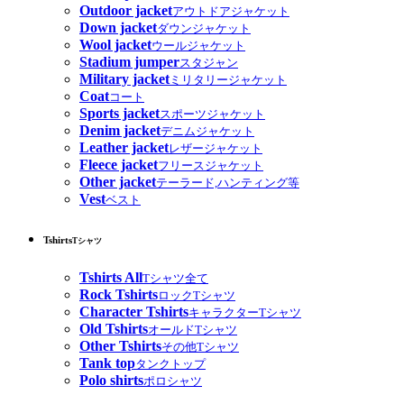
Outdoor jacket
アウトドアジャケット
Down jacket
ダウンジャケット
Wool jacket
ウールジャケット
Stadium jumper
スタジャン
Military jacket
ミリタリージャケット
Coat
コート
Sports jacket
スポーツジャケット
Denim jacket
デニムジャケット
Leather jacket
レザージャケット
Fleece jacket
フリースジャケット
Other jacket
テーラード,ハンティング等
Vest
ベスト
Tshirts
Tシャツ
Tshirts All
Tシャツ全て
Rock Tshirts
ロックTシャツ
Character Tshirts
キャラクターTシャツ
Old Tshirts
オールドTシャツ
Other Tshirts
その他Tシャツ
Tank top
タンクトップ
Polo shirts
ポロシャツ