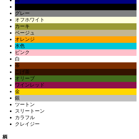
紺
黒
グレー
オフホワイト
カーキ
ベージュ
オレンジ
水色
ピンク
白
茶
こげ茶
オリーブ
ワインレッド
金
銀
ツートン
スリートーン
カラフル
クレイジー
柄