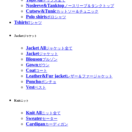
トップス全て
Nosleeve&Tanktop
ノースリーブ＆タンクトップ
Cutsew&Tunic
カットソー＆チュニック
Polo shirts
ポロシャツ
Tshirts
Tシャツ
Jacket
ジャケット
Jacket All
ジャケット全て
Jacket
ジャケット
Blouson
ブルゾン
Gown
ガウン
Coat
コート
Leather&Fur jacket
レザー＆ファージャケット
Poncho
ポンチョ
Vest
ベスト
Knit
ニット
Knit All
ニット全て
Sweater
セーター
Cardigan
カーディガン