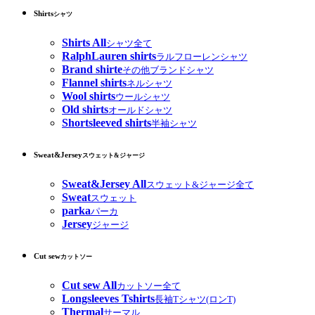
Shirts
シャツ
Shirts All
シャツ全て
RalphLauren shirts
ラルフローレンシャツ
Brand shirte
その他ブランドシャツ
Flannel shirts
ネルシャツ
Wool shirts
ウールシャツ
Old shirts
オールドシャツ
Shortsleeved shirts
半袖シャツ
Sweat&Jersey
スウェット&ジャージ
Sweat&Jersey All
スウェット&ジャージ全て
Sweat
スウェット
parka
パーカ
Jersey
ジャージ
Cut sew
カットソー
Cut sew All
カットソー全て
Longsleeves Tshirts
長袖Tシャツ(ロンT)
Thermal
サーマル