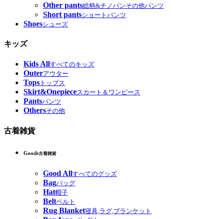
Other pants
総柄&チノパンその他パンツ
Short pants
ショートパンツ
Shoes
シューズ
キッズ
Kids All
すべてのキッズ
Outer
アウター
Tops
トップス
Skirt&Onepiece
スカート＆ワンピース
Pants
パンツ
Others
その他
古着雑貨
Goods
古着雑貨
Good All
すべてのグッズ
Bag
バッグ
Hat
帽子
Belt
ベルト
Rug Blanket
寝具,ラグ,ブランケット