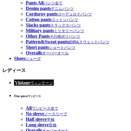
Pants All
パンツ全て
Denim pants
デニムパンツ
Corduroy pants
コーデュロイパンツ
Cotton pants
コットンパンツ
Slacks pants
スラックスパンツ
Military pants
ミリタリーパンツ
Other Pants
その他ポリパンツ
Pattern&Sweat pants
総柄&スウェットパンツ
Short pants
ショートパンツ
Overalls
オーバーオール
Shoes
シューズ
レディース
Vintage
ヴィンテージ
One piece
ワンピース
All
ワンピース全て
No sleeve
ノースリーブ
Half sleeve
半袖
Long sleeve
長袖
Overalls
オーバーオール