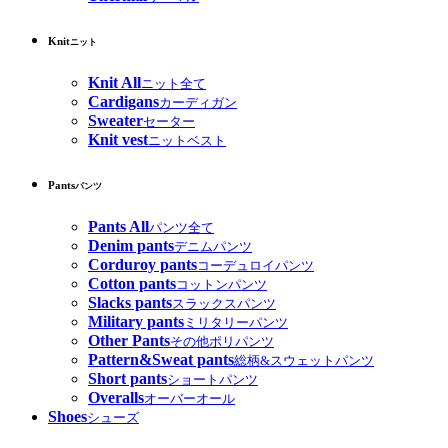
Knit
ニット
Knit All
ニット全て
Cardigans
カーディガン
Sweater
セーター
Knit vest
ニットベスト
Pants
パンツ
Pants All
パンツ全て
Denim pants
デニムパンツ
Corduroy pants
コーデュロイパンツ
Cotton pants
コットンパンツ
Slacks pants
スラックスパンツ
Military pants
ミリタリーパンツ
Other Pants
その他ポリパンツ
Pattern&Sweat pants
総柄&スウェットパンツ
Short pants
ショートパンツ
Overalls
オーバーオール
Shoes
シューズ