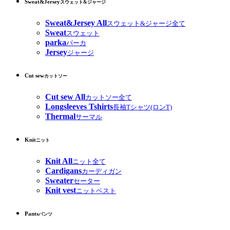
Sweat&Jersey
スウェット&ジャージ
Sweat&Jersey All
スウェット&ジャージ全て
Sweat
スウェット
parka
パーカ
Jersey
ジャージ
Cut sew
カットソー
Cut sew All
カットソー全て
Longsleeves Tshirts
長袖Tシャツ(ロンT)
Thermal
サーマル
Knit
ニット
Knit All
ニット全て
Cardigans
カーディガン
Sweater
セーター
Knit vest
ニットベスト
Pants
パンツ