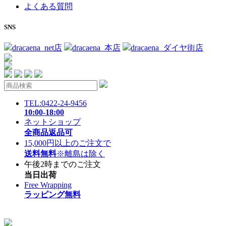
よくある質問
SNS
dracaena_net店
dracaena_本店
dracaena_ダイヤ街店
TEL:0422-24-9456
10:00-18:00
ネットショップ
全商品返品可
15,000円以上のご注文で
送料無料
※離島は除く
午後2時までのご注文
当日出荷
Free Wrapping
ラッピング無料