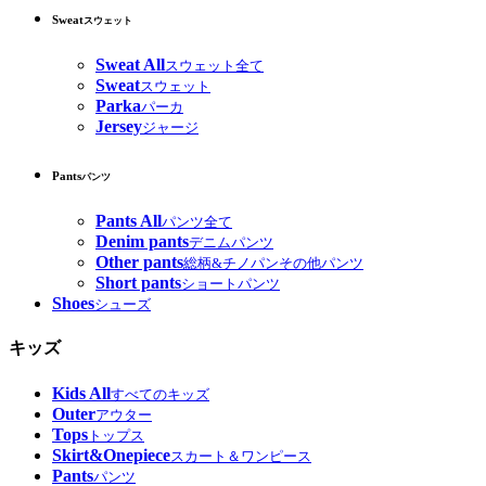
Sweat
スウェット
Sweat All
スウェット全て
Sweat
スウェット
Parka
パーカ
Jersey
ジャージ
Pants
パンツ
Pants All
パンツ全て
Denim pants
デニムパンツ
Other pants
総柄&チノパンその他パンツ
Short pants
ショートパンツ
Shoes
シューズ
キッズ
Kids All
すべてのキッズ
Outer
アウター
Tops
トップス
Skirt&Onepiece
スカート＆ワンピース
Pants
パンツ