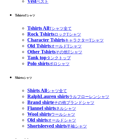
Vest
ベスト
Tshirts
Tシャツ
Tshirts All
Tシャツ全て
Rock Tshirts
ロックTシャツ
Character Tshirts
キャラクターTシャツ
Old Tshirts
オールドTシャツ
Other Tshirts
その他Tシャツ
Tank top
タンクトップ
Polo shirts
ポロシャツ
Shirts
シャツ
Shirts All
シャツ全て
RalphLauren shirts
ラルフローレンシャツ
Brand shirte
その他ブランドシャツ
Flannel shirts
ネルシャツ
Wool shirts
ウールシャツ
Old shirts
オールドシャツ
Shortsleeved shirts
半袖シャツ