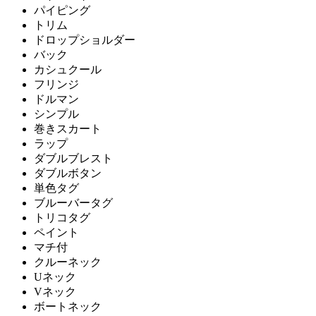
パイピング
トリム
ドロップショルダー
バック
カシュクール
フリンジ
ドルマン
シンプル
巻きスカート
ラップ
ダブルブレスト
ダブルボタン
単色タグ
ブルーバータグ
トリコタグ
ペイント
マチ付
クルーネック
Uネック
Vネック
ボートネック