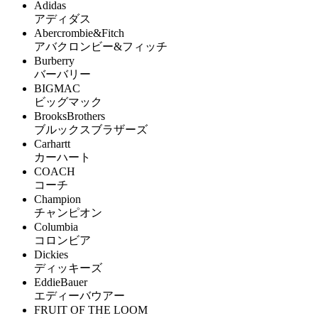
Adidas
アディダス
Abercrombie&Fitch
アバクロンビー&フィッチ
Burberry
バーバリー
BIGMAC
ビッグマック
BrooksBrothers
ブルックスブラザーズ
Carhartt
カーハート
COACH
コーチ
Champion
チャンピオン
Columbia
コロンビア
Dickies
ディッキーズ
EddieBauer
エディーバウアー
FRUIT OF THE LOOM