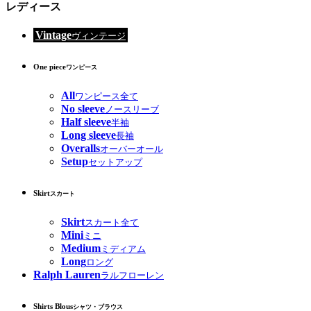
レディース
Vintage
ヴィンテージ
One piece
ワンピース
All
ワンピース全て
No sleeve
ノースリーブ
Half sleeve
半袖
Long sleeve
長袖
Overalls
オーバーオール
Setup
セットアップ
Skirt
スカート
Skirt
スカート全て
Mini
ミニ
Medium
ミディアム
Long
ロング
Ralph Lauren
ラルフローレン
Shirts Blous
シャツ・ブラウス