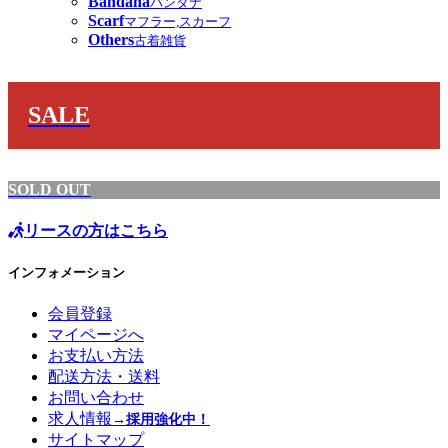
Bandana
バンダナ
Scarf
マフラー,スカーフ
Others
古着雑貨
SALE
SOLD OUT
リースの方はこちら
インフォメーション
会員登録
マイページへ
お支払い方法
配送方法・送料
お問い合わせ
求人情報
→採用強化中！
サイトマップ