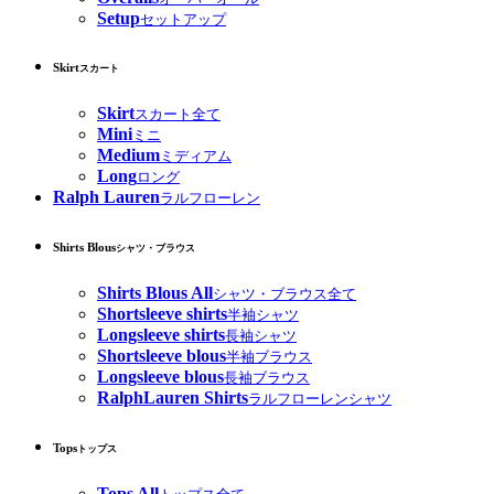
Setup
セットアップ
Skirt
スカート
Skirt
スカート全て
Mini
ミニ
Medium
ミディアム
Long
ロング
Ralph Lauren
ラルフローレン
Shirts Blous
シャツ・ブラウス
Shirts Blous All
シャツ・ブラウス全て
Shortsleeve shirts
半袖シャツ
Longsleeve shirts
長袖シャツ
Shortsleeve blous
半袖ブラウス
Longsleeve blous
長袖ブラウス
RalphLauren Shirts
ラルフローレンシャツ
Tops
トップス
Tops All