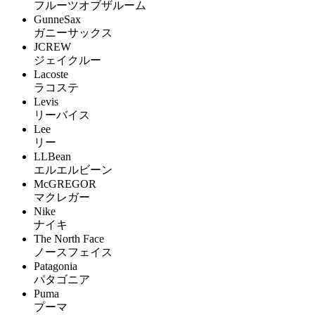
フルーツオブザルーム
GunneSax
ガニーサックス
JCREW
ジェイクルー
Lacoste
ラコステ
Levis
リーバイス
Lee
リー
LLBean
エルエルビーン
McGREGOR
マクレガー
Nike
ナイキ
The North Face
ノースフェイス
Patagonia
パタゴニア
Puma
プーマ