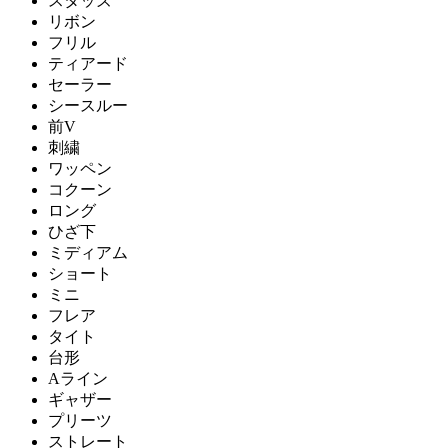
スタッズ
リボン
フリル
ティアード
セーラー
シースルー
前V
刺繍
ワッペン
コクーン
ロング
ひざ下
ミディアム
ショート
ミニ
フレア
タイト
台形
Aライン
ギャザー
プリーツ
ストレート