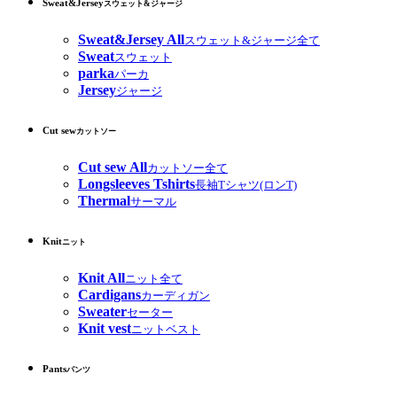
Sweat&Jersey
スウェット&ジャージ
Sweat&Jersey All
スウェット&ジャージ全て
Sweat
スウェット
parka
パーカ
Jersey
ジャージ
Cut sew
カットソー
Cut sew All
カットソー全て
Longsleeves Tshirts
長袖Tシャツ(ロンT)
Thermal
サーマル
Knit
ニット
Knit All
ニット全て
Cardigans
カーディガン
Sweater
セーター
Knit vest
ニットベスト
Pants
パンツ