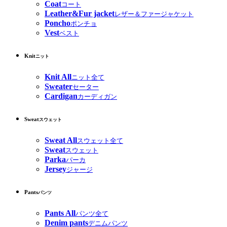
Coat
コート
Leather&Fur jacket
レザー＆ファージャケット
Poncho
ポンチョ
Vest
ベスト
Knit
ニット
Knit All
ニット全て
Sweater
セーター
Cardigan
カーディガン
Sweat
スウェット
Sweat All
スウェット全て
Sweat
スウェット
Parka
パーカ
Jersey
ジャージ
Pants
パンツ
Pants All
パンツ全て
Denim pants
デニムパンツ