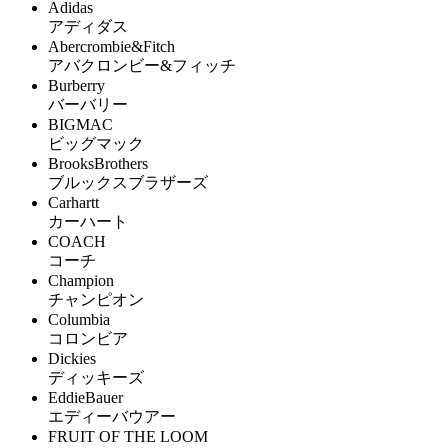
Adidas
アディダス
Abercrombie&Fitch
アバクロンビー&フィッチ
Burberry
バーバリー
BIGMAC
ビッグマック
BrooksBrothers
ブルックスブラザーズ
Carhartt
カーハート
COACH
コーチ
Champion
チャンピオン
Columbia
コロンビア
Dickies
ディッキーズ
EddieBauer
エディーバウアー
FRUIT OF THE LOOM