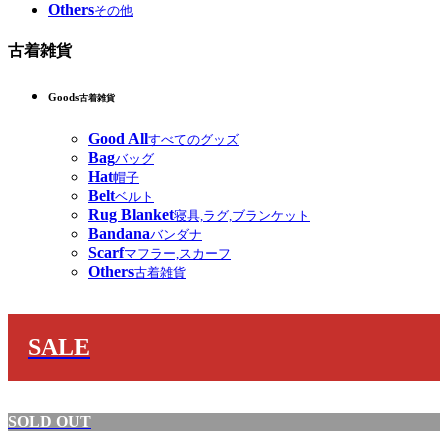
Others
その他
古着雑貨
Goods
古着雑貨
Good All
すべてのグッズ
Bag
バッグ
Hat
帽子
Belt
ベルト
Rug Blanket
寝具,ラグ,ブランケット
Bandana
バンダナ
Scarf
マフラー,スカーフ
Others
古着雑貨
SALE
SOLD OUT