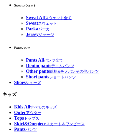
Sweat
スウェット
Sweat All
スウェット全て
Sweat
スウェット
Parka
パーカ
Jersey
ジャージ
Pants
パンツ
Pants All
パンツ全て
Denim pants
デニムパンツ
Other pants
総柄&チノパンその他パンツ
Short pants
ショートパンツ
Shoes
シューズ
キッズ
Kids All
すべてのキッズ
Outer
アウター
Tops
トップス
Skirt&Onepiece
スカート＆ワンピース
Pants
パンツ