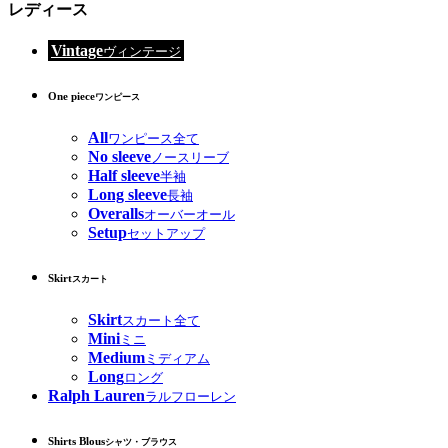
レディース
Vintage
ヴィンテージ
One piece
ワンピース
All
ワンピース全て
No sleeve
ノースリーブ
Half sleeve
半袖
Long sleeve
長袖
Overalls
オーバーオール
Setup
セットアップ
Skirt
スカート
Skirt
スカート全て
Mini
ミニ
Medium
ミディアム
Long
ロング
Ralph Lauren
ラルフローレン
Shirts Blous
シャツ・ブラウス