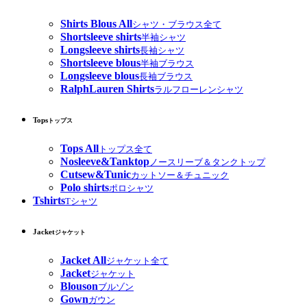
Shirts Blous All
シャツ・ブラウス全て
Shortsleeve shirts
半袖シャツ
Longsleeve shirts
長袖シャツ
Shortsleeve blous
半袖ブラウス
Longsleeve blous
長袖ブラウス
RalphLauren Shirts
ラルフローレンシャツ
Tops
トップス
Tops All
トップス全て
Nosleeve&Tanktop
ノースリーブ＆タンクトップ
Cutsew&Tunic
カットソー＆チュニック
Polo shirts
ポロシャツ
Tshirts
Tシャツ
Jacket
ジャケット
Jacket All
ジャケット全て
Jacket
ジャケット
Blouson
ブルゾン
Gown
ガウン