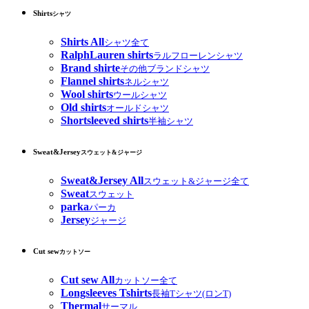
Shirts
シャツ
Shirts All
シャツ全て
RalphLauren shirts
ラルフローレンシャツ
Brand shirte
その他ブランドシャツ
Flannel shirts
ネルシャツ
Wool shirts
ウールシャツ
Old shirts
オールドシャツ
Shortsleeved shirts
半袖シャツ
Sweat&Jersey
スウェット&ジャージ
Sweat&Jersey All
スウェット&ジャージ全て
Sweat
スウェット
parka
パーカ
Jersey
ジャージ
Cut sew
カットソー
Cut sew All
カットソー全て
Longsleeves Tshirts
長袖Tシャツ(ロンT)
Thermal
サーマル