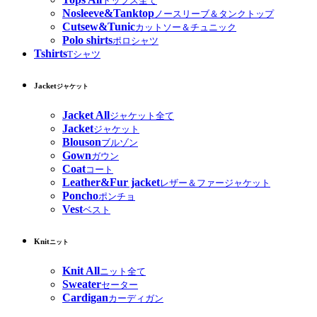
トップス全て
Nosleeve&Tanktop
ノースリーブ＆タンクトップ
Cutsew&Tunic
カットソー＆チュニック
Polo shirts
ポロシャツ
Tshirts
Tシャツ
Jacket
ジャケット
Jacket All
ジャケット全て
Jacket
ジャケット
Blouson
ブルゾン
Gown
ガウン
Coat
コート
Leather&Fur jacket
レザー＆ファージャケット
Poncho
ポンチョ
Vest
ベスト
Knit
ニット
Knit All
ニット全て
Sweater
セーター
Cardigan
カーディガン