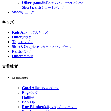
Other pants
総柄&チノパンその他パンツ
Short pants
ショートパンツ
Shoes
シューズ
キッズ
Kids All
すべてのキッズ
Outer
アウター
Tops
トップス
Skirt&Onepiece
スカート＆ワンピース
Pants
パンツ
Others
その他
古着雑貨
Goods
古着雑貨
Good All
すべてのグッズ
Bag
バッグ
Hat
帽子
Belt
ベルト
Rug Blanket
寝具,ラグ,ブランケット