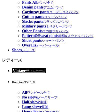
Pants All
パンツ全て
Denim pants
デニムパンツ
Corduroy pants
コーデュロイパンツ
Cotton pants
コットンパンツ
Slacks pants
スラックスパンツ
Military pants
ミリタリーパンツ
Other Pants
その他ポリパンツ
Pattern&Sweat pants
総柄&スウェットパンツ
Short pants
ショートパンツ
Overalls
オーバーオール
Shoes
シューズ
レディース
Vintage
ヴィンテージ
One piece
ワンピース
All
ワンピース全て
No sleeve
ノースリーブ
Half sleeve
半袖
Long sleeve
長袖
Overalls
オーバーオール