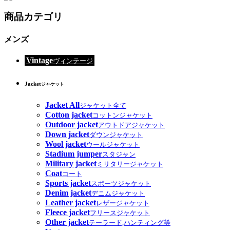
商品カテゴリ
メンズ
Vintage
ヴィンテージ
Jacket
ジャケット
Jacket All
ジャケット全て
Cotton jacket
コットンジャケット
Outdoor jacket
アウトドアジャケット
Down jacket
ダウンジャケット
Wool jacket
ウールジャケット
Stadium jumper
スタジャン
Military jacket
ミリタリージャケット
Coat
コート
Sports jacket
スポーツジャケット
Denim jacket
デニムジャケット
Leather jacket
レザージャケット
Fleece jacket
フリースジャケット
Other jacket
テーラード,ハンティング等