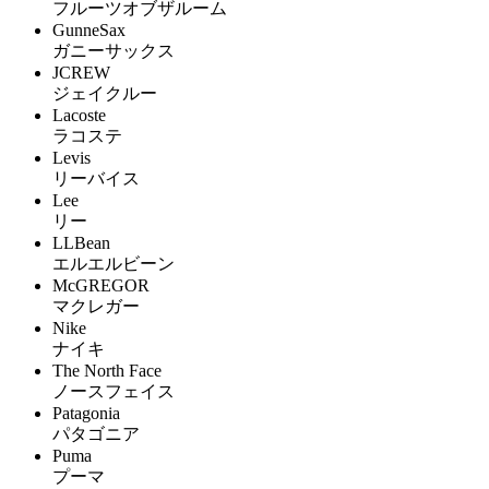
フルーツオブザルーム
GunneSax
ガニーサックス
JCREW
ジェイクルー
Lacoste
ラコステ
Levis
リーバイス
Lee
リー
LLBean
エルエルビーン
McGREGOR
マクレガー
Nike
ナイキ
The North Face
ノースフェイス
Patagonia
パタゴニア
Puma
プーマ