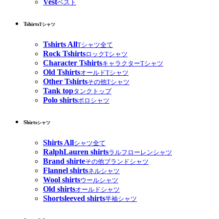
Vest
ベスト
Tshirts
Tシャツ
Tshirts All
Tシャツ全て
Rock Tshirts
ロックTシャツ
Character Tshirts
キャラクターTシャツ
Old Tshirts
オールドTシャツ
Other Tshirts
その他Tシャツ
Tank top
タンクトップ
Polo shirts
ポロシャツ
Shirts
シャツ
Shirts All
シャツ全て
RalphLauren shirts
ラルフローレンシャツ
Brand shirte
その他ブランドシャツ
Flannel shirts
ネルシャツ
Wool shirts
ウールシャツ
Old shirts
オールドシャツ
Shortsleeved shirts
半袖シャツ