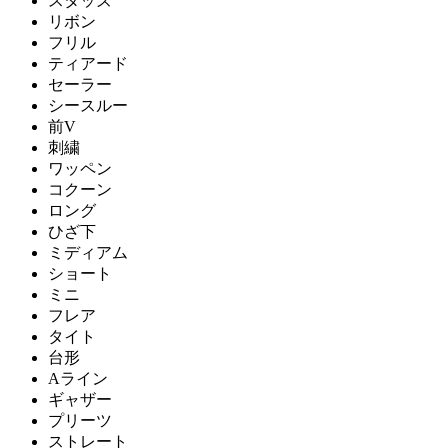
スタッズ
リボン
フリル
ティアード
セーラー
シースルー
前V
刺繍
ワッペン
コクーン
ロング
ひざ下
ミディアム
ショート
ミニ
フレア
タイト
台形
Aライン
ギャザー
プリーツ
ストレート