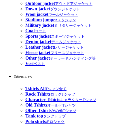
Outdoor jacket
アウトドアジャケット
Down jacket
ダウンジャケット
Wool jacket
ウールジャケット
Stadium jumper
スタジャン
Military jacket
ミリタリージャケット
Coat
コート
Sports jacket
スポーツジャケット
Denim jacket
デニムジャケット
Leather jacket
レザージャケット
Fleece jacket
フリースジャケット
Other jacket
テーラード,ハンティング等
Vest
ベスト
Tshirts
Tシャツ
Tshirts All
Tシャツ全て
Rock Tshirts
ロックTシャツ
Character Tshirts
キャラクターTシャツ
Old Tshirts
オールドTシャツ
Other Tshirts
その他Tシャツ
Tank top
タンクトップ
Polo shirts
ポロシャツ