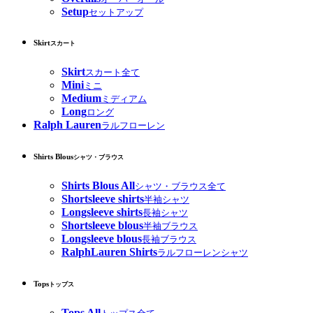
Setup
セットアップ
Skirt
スカート
Skirt
スカート全て
Mini
ミニ
Medium
ミディアム
Long
ロング
Ralph Lauren
ラルフローレン
Shirts Blous
シャツ・ブラウス
Shirts Blous All
シャツ・ブラウス全て
Shortsleeve shirts
半袖シャツ
Longsleeve shirts
長袖シャツ
Shortsleeve blous
半袖ブラウス
Longsleeve blous
長袖ブラウス
RalphLauren Shirts
ラルフローレンシャツ
Tops
トップス
Tops All