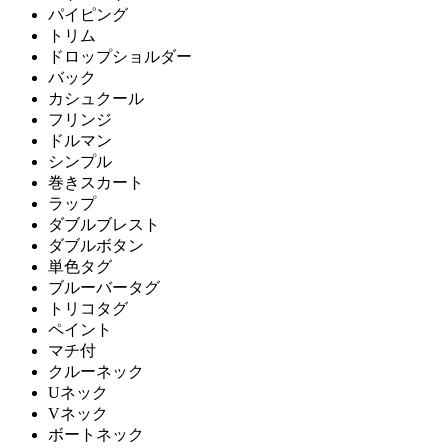
パイピング
トリム
ドロップショルダー
バック
カシュクール
フリンジ
ドルマン
シンプル
巻きスカート
ラップ
ダブルブレスト
ダブルボタン
単色タグ
ブルーバータグ
トリコタグ
ペイント
マチ付
クルーネック
Uネック
Vネック
ボートネック