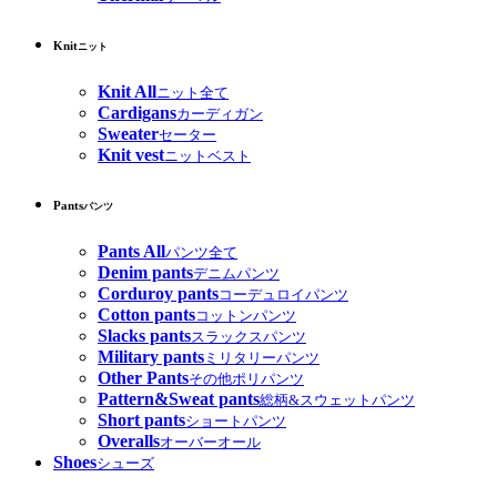
Knit
ニット
Knit All
ニット全て
Cardigans
カーディガン
Sweater
セーター
Knit vest
ニットベスト
Pants
パンツ
Pants All
パンツ全て
Denim pants
デニムパンツ
Corduroy pants
コーデュロイパンツ
Cotton pants
コットンパンツ
Slacks pants
スラックスパンツ
Military pants
ミリタリーパンツ
Other Pants
その他ポリパンツ
Pattern&Sweat pants
総柄&スウェットパンツ
Short pants
ショートパンツ
Overalls
オーバーオール
Shoes
シューズ