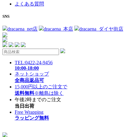
よくある質問
SNS
dracaena_net店
dracaena_本店
dracaena_ダイヤ街店
TEL:0422-24-9456
10:00-18:00
ネットショップ
全商品返品可
15,000円以上のご注文で
送料無料
※離島は除く
午後2時までのご注文
当日出荷
Free Wrapping
ラッピング無料