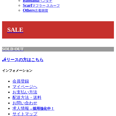
Bandana
バンダナ
Scarf
マフラー,スカーフ
Others
古着雑貨
SALE
SOLD OUT
リースの方はこちら
インフォメーション
会員登録
マイページへ
お支払い方法
配送方法・送料
お問い合わせ
求人情報
→採用強化中！
サイトマップ