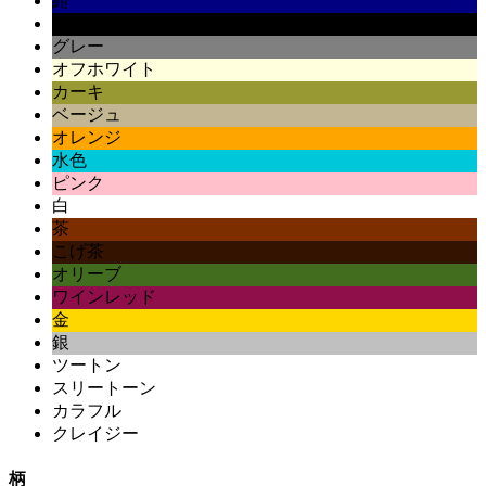
紺
黒
グレー
オフホワイト
カーキ
ベージュ
オレンジ
水色
ピンク
白
茶
こげ茶
オリーブ
ワインレッド
金
銀
ツートン
スリートーン
カラフル
クレイジー
柄