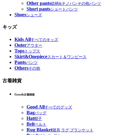
Other pants
総柄&チノパンその他パンツ
Short pants
ショートパンツ
Shoes
シューズ
キッズ
Kids All
すべてのキッズ
Outer
アウター
Tops
トップス
Skirt&Onepiece
スカート＆ワンピース
Pants
パンツ
Others
その他
古着雑貨
Goods
古着雑貨
Good All
すべてのグッズ
Bag
バッグ
Hat
帽子
Belt
ベルト
Rug Blanket
寝具,ラグ,ブランケット