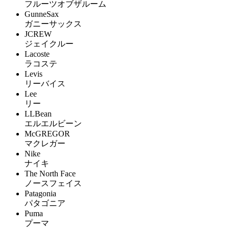
フルーツオブザルーム
GunneSax
ガニーサックス
JCREW
ジェイクルー
Lacoste
ラコステ
Levis
リーバイス
Lee
リー
LLBean
エルエルビーン
McGREGOR
マクレガー
Nike
ナイキ
The North Face
ノースフェイス
Patagonia
パタゴニア
Puma
プーマ