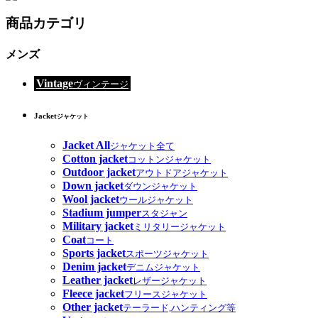
商品カテゴリ
メンズ
Vintage
ヴィンテージ
Jacket
ジャケット
Jacket All
ジャケット全て
Cotton jacket
コットンジャケット
Outdoor jacket
アウトドアジャケット
Down jacket
ダウンジャケット
Wool jacket
ウールジャケット
Stadium jumper
スタジャン
Military jacket
ミリタリージャケット
Coat
コート
Sports jacket
スポーツジャケット
Denim jacket
デニムジャケット
Leather jacket
レザージャケット
Fleece jacket
フリースジャケット
Other jacket
テーラード,ハンティング等