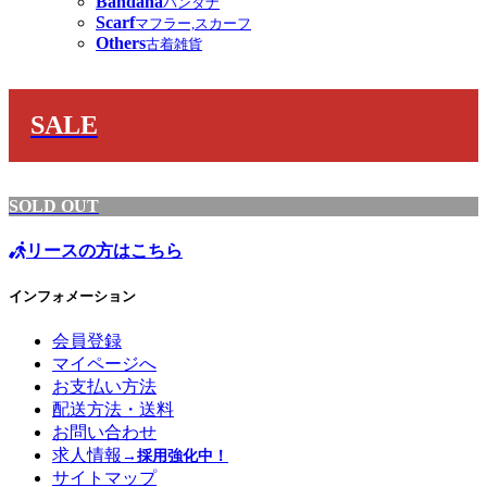
Bandana
バンダナ
Scarf
マフラー,スカーフ
Others
古着雑貨
SALE
SOLD OUT
リースの方はこちら
インフォメーション
会員登録
マイページへ
お支払い方法
配送方法・送料
お問い合わせ
求人情報
→採用強化中！
サイトマップ