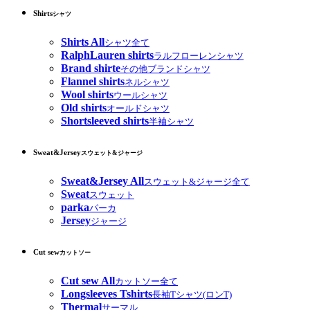
Shirts
シャツ
Shirts All
シャツ全て
RalphLauren shirts
ラルフローレンシャツ
Brand shirte
その他ブランドシャツ
Flannel shirts
ネルシャツ
Wool shirts
ウールシャツ
Old shirts
オールドシャツ
Shortsleeved shirts
半袖シャツ
Sweat&Jersey
スウェット&ジャージ
Sweat&Jersey All
スウェット&ジャージ全て
Sweat
スウェット
parka
パーカ
Jersey
ジャージ
Cut sew
カットソー
Cut sew All
カットソー全て
Longsleeves Tshirts
長袖Tシャツ(ロンT)
Thermal
サーマル