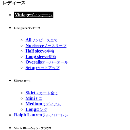
レディース
Vintage
ヴィンテージ
One piece
ワンピース
All
ワンピース全て
No sleeve
ノースリーブ
Half sleeve
半袖
Long sleeve
長袖
Overalls
オーバーオール
Setup
セットアップ
Skirt
スカート
Skirt
スカート全て
Mini
ミニ
Medium
ミディアム
Long
ロング
Ralph Lauren
ラルフローレン
Shirts Blous
シャツ・ブラウス