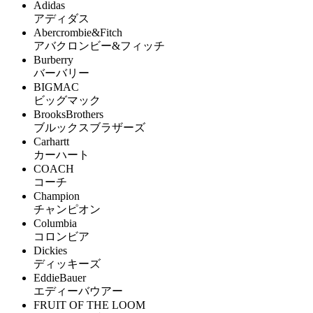
Adidas
アディダス
Abercrombie&Fitch
アバクロンビー&フィッチ
Burberry
バーバリー
BIGMAC
ビッグマック
BrooksBrothers
ブルックスブラザーズ
Carhartt
カーハート
COACH
コーチ
Champion
チャンピオン
Columbia
コロンビア
Dickies
ディッキーズ
EddieBauer
エディーバウアー
FRUIT OF THE LOOM