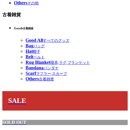
Others
その他
古着雑貨
Goods
古着雑貨
Good All
すべてのグッズ
Bag
バッグ
Hat
帽子
Belt
ベルト
Rug Blanket
寝具,ラグ,ブランケット
Bandana
バンダナ
Scarf
マフラー,スカーフ
Others
古着雑貨
SALE
SOLD OUT