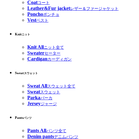
Coat
コート
Leather&Fur jacket
レザー＆ファージャケット
Poncho
ポンチョ
Vest
ベスト
Knit
ニット
Knit All
ニット全て
Sweater
セーター
Cardigan
カーディガン
Sweat
スウェット
Sweat All
スウェット全て
Sweat
スウェット
Parka
パーカ
Jersey
ジャージ
Pants
パンツ
Pants All
パンツ全て
Denim pants
デニムパンツ