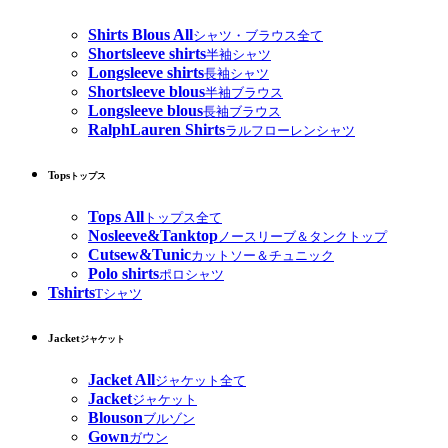
Shirts Blous All
シャツ・ブラウス全て
Shortsleeve shirts
半袖シャツ
Longsleeve shirts
長袖シャツ
Shortsleeve blous
半袖ブラウス
Longsleeve blous
長袖ブラウス
RalphLauren Shirts
ラルフローレンシャツ
Tops
トップス
Tops All
トップス全て
Nosleeve&Tanktop
ノースリーブ＆タンクトップ
Cutsew&Tunic
カットソー＆チュニック
Polo shirts
ポロシャツ
Tshirts
Tシャツ
Jacket
ジャケット
Jacket All
ジャケット全て
Jacket
ジャケット
Blouson
ブルゾン
Gown
ガウン