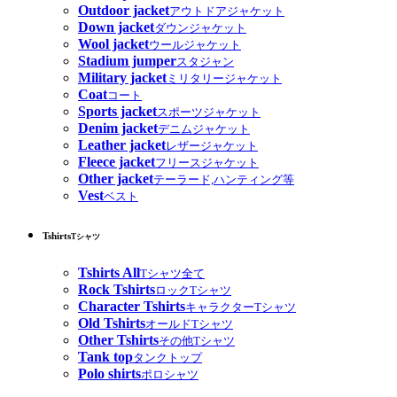
Outdoor jacket
アウトドアジャケット
Down jacket
ダウンジャケット
Wool jacket
ウールジャケット
Stadium jumper
スタジャン
Military jacket
ミリタリージャケット
Coat
コート
Sports jacket
スポーツジャケット
Denim jacket
デニムジャケット
Leather jacket
レザージャケット
Fleece jacket
フリースジャケット
Other jacket
テーラード,ハンティング等
Vest
ベスト
Tshirts
Tシャツ
Tshirts All
Tシャツ全て
Rock Tshirts
ロックTシャツ
Character Tshirts
キャラクターTシャツ
Old Tshirts
オールドTシャツ
Other Tshirts
その他Tシャツ
Tank top
タンクトップ
Polo shirts
ポロシャツ