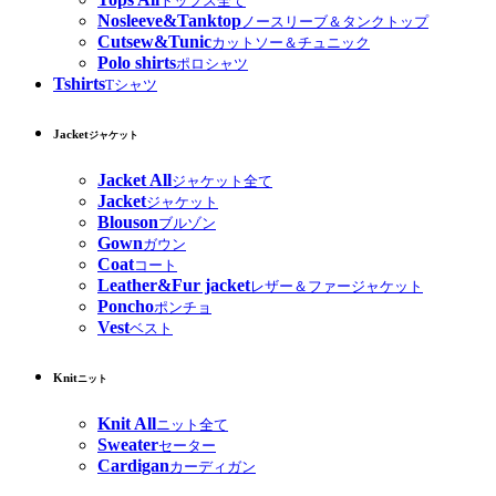
トップス全て
Nosleeve&Tanktop
ノースリーブ＆タンクトップ
Cutsew&Tunic
カットソー＆チュニック
Polo shirts
ポロシャツ
Tshirts
Tシャツ
Jacket
ジャケット
Jacket All
ジャケット全て
Jacket
ジャケット
Blouson
ブルゾン
Gown
ガウン
Coat
コート
Leather&Fur jacket
レザー＆ファージャケット
Poncho
ポンチョ
Vest
ベスト
Knit
ニット
Knit All
ニット全て
Sweater
セーター
Cardigan
カーディガン