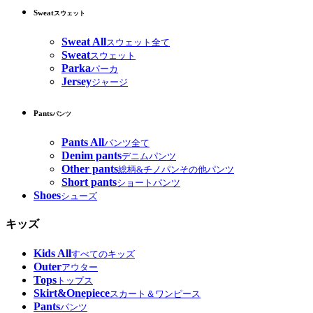
Sweat
スウェット
Sweat All
スウェット全て
Sweat
スウェット
Parka
パーカ
Jersey
ジャージ
Pants
パンツ
Pants All
パンツ全て
Denim pants
デニムパンツ
Other pants
総柄&チノパンその他パンツ
Short pants
ショートパンツ
Shoes
シューズ
キッズ
Kids All
すべてのキッズ
Outer
アウター
Tops
トップス
Skirt&Onepiece
スカート＆ワンピース
Pants
パンツ