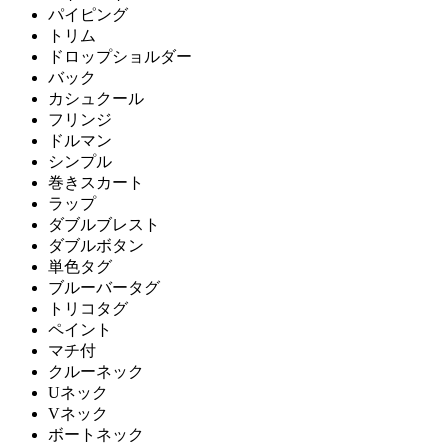
パイピング
トリム
ドロップショルダー
バック
カシュクール
フリンジ
ドルマン
シンプル
巻きスカート
ラップ
ダブルブレスト
ダブルボタン
単色タグ
ブルーバータグ
トリコタグ
ペイント
マチ付
クルーネック
Uネック
Vネック
ボートネック