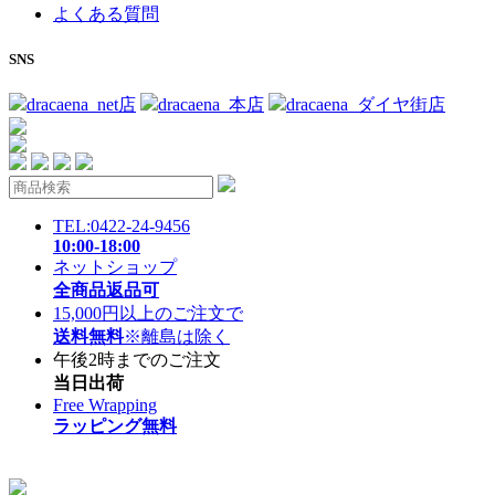
よくある質問
SNS
dracaena_net店
dracaena_本店
dracaena_ダイヤ街店
TEL:0422-24-9456
10:00-18:00
ネットショップ
全商品返品可
15,000円以上のご注文で
送料無料
※離島は除く
午後2時までのご注文
当日出荷
Free Wrapping
ラッピング無料