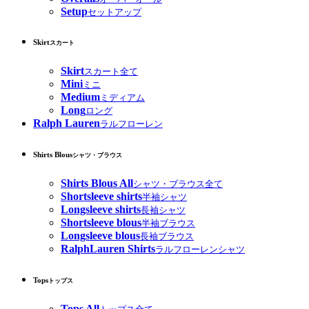
Setup
セットアップ
Skirt
スカート
Skirt
スカート全て
Mini
ミニ
Medium
ミディアム
Long
ロング
Ralph Lauren
ラルフローレン
Shirts Blous
シャツ・ブラウス
Shirts Blous All
シャツ・ブラウス全て
Shortsleeve shirts
半袖シャツ
Longsleeve shirts
長袖シャツ
Shortsleeve blous
半袖ブラウス
Longsleeve blous
長袖ブラウス
RalphLauren Shirts
ラルフローレンシャツ
Tops
トップス
Tops All