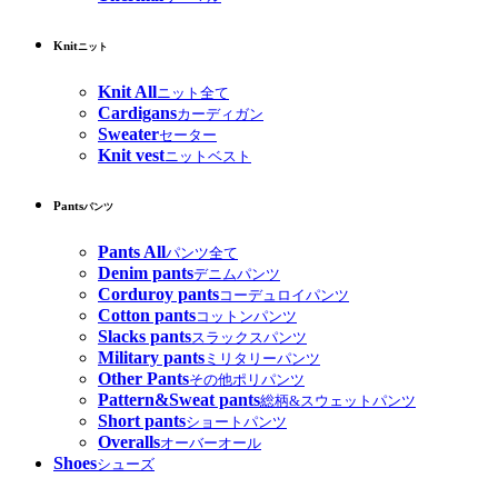
Knit
ニット
Knit All
ニット全て
Cardigans
カーディガン
Sweater
セーター
Knit vest
ニットベスト
Pants
パンツ
Pants All
パンツ全て
Denim pants
デニムパンツ
Corduroy pants
コーデュロイパンツ
Cotton pants
コットンパンツ
Slacks pants
スラックスパンツ
Military pants
ミリタリーパンツ
Other Pants
その他ポリパンツ
Pattern&Sweat pants
総柄&スウェットパンツ
Short pants
ショートパンツ
Overalls
オーバーオール
Shoes
シューズ