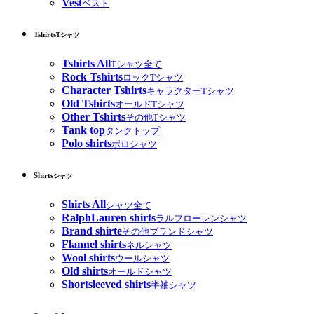
Vest
ベスト
Tshirts
Tシャツ
Tshirts All
Tシャツ全て
Rock Tshirts
ロックTシャツ
Character Tshirts
キャラクターTシャツ
Old Tshirts
オールドTシャツ
Other Tshirts
その他Tシャツ
Tank top
タンクトップ
Polo shirts
ポロシャツ
Shirts
シャツ
Shirts All
シャツ全て
RalphLauren shirts
ラルフローレンシャツ
Brand shirte
その他ブランドシャツ
Flannel shirts
ネルシャツ
Wool shirts
ウールシャツ
Old shirts
オールドシャツ
Shortsleeved shirts
半袖シャツ