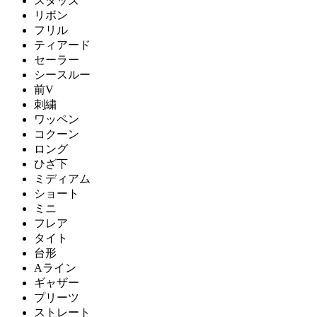
スタッズ
リボン
フリル
ティアード
セーラー
シースルー
前V
刺繍
ワッペン
コクーン
ロング
ひざ下
ミディアム
ショート
ミニ
フレア
タイト
台形
Aライン
ギャザー
プリーツ
ストレート