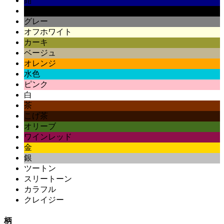
紺
黒
グレー
オフホワイト
カーキ
ベージュ
オレンジ
水色
ピンク
白
茶
こげ茶
オリーブ
ワインレッド
金
銀
ツートン
スリートーン
カラフル
クレイジー
柄