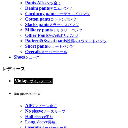
Pants All
パンツ全て
Denim pants
デニムパンツ
Corduroy pants
コーデュロイパンツ
Cotton pants
コットンパンツ
Slacks pants
スラックスパンツ
Military pants
ミリタリーパンツ
Other Pants
その他ポリパンツ
Pattern&Sweat pants
総柄&スウェットパンツ
Short pants
ショートパンツ
Overalls
オーバーオール
Shoes
シューズ
レディース
Vintage
ヴィンテージ
One piece
ワンピース
All
ワンピース全て
No sleeve
ノースリーブ
Half sleeve
半袖
Long sleeve
長袖
Overalls
オーバーオール