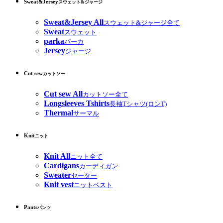
Sweat&Jersey
スウェット&ジャージ
Sweat&Jersey All
スウェット&ジャージ全て
Sweat
スウェット
parka
パーカ
Jersey
ジャージ
Cut sew
カットソー
Cut sew All
カットソー全て
Longsleeves Tshirts
長袖Tシャツ(ロンT)
Thermal
サーマル
Knit
ニット
Knit All
ニット全て
Cardigans
カーディガン
Sweater
セーター
Knit vest
ニットベスト
Pants
パンツ