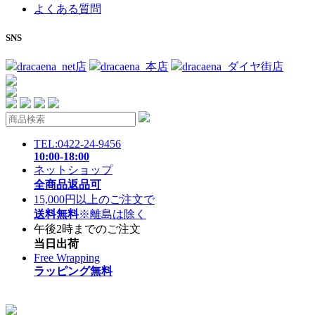
よくある質問
SNS
dracaena_net店
dracaena_本店
dracaena_ダイヤ街店
TEL:0422-24-9456
10:00-18:00
ネットショップ
全商品返品可
15,000円以上のご注文で
送料無料
※離島は除く
午後2時までのご注文
当日出荷
Free Wrapping
ラッピング無料