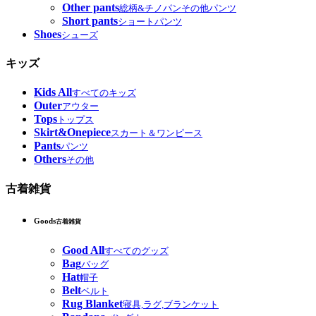
Other pants
総柄&チノパンその他パンツ
Short pants
ショートパンツ
Shoes
シューズ
キッズ
Kids All
すべてのキッズ
Outer
アウター
Tops
トップス
Skirt&Onepiece
スカート＆ワンピース
Pants
パンツ
Others
その他
古着雑貨
Goods
古着雑貨
Good All
すべてのグッズ
Bag
バッグ
Hat
帽子
Belt
ベルト
Rug Blanket
寝具,ラグ,ブランケット