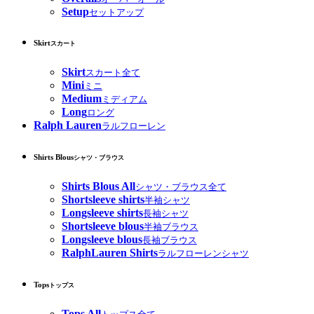
Setup
セットアップ
Skirt
スカート
Skirt
スカート全て
Mini
ミニ
Medium
ミディアム
Long
ロング
Ralph Lauren
ラルフローレン
Shirts Blous
シャツ・ブラウス
Shirts Blous All
シャツ・ブラウス全て
Shortsleeve shirts
半袖シャツ
Longsleeve shirts
長袖シャツ
Shortsleeve blous
半袖ブラウス
Longsleeve blous
長袖ブラウス
RalphLauren Shirts
ラルフローレンシャツ
Tops
トップス
Tops All