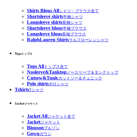
Shirts Blous All
シャツ・ブラウス全て
Shortsleeve shirts
半袖シャツ
Longsleeve shirts
長袖シャツ
Shortsleeve blous
半袖ブラウス
Longsleeve blous
長袖ブラウス
RalphLauren Shirts
ラルフローレンシャツ
Tops
トップス
Tops All
トップス全て
Nosleeve&Tanktop
ノースリーブ＆タンクトップ
Cutsew&Tunic
カットソー＆チュニック
Polo shirts
ポロシャツ
Tshirts
Tシャツ
Jacket
ジャケット
Jacket All
ジャケット全て
Jacket
ジャケット
Blouson
ブルゾン
Gown
ガウン