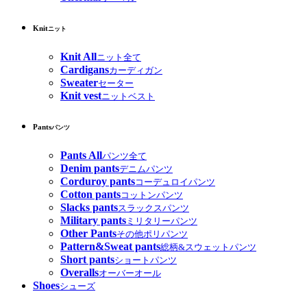
Knit
ニット
Knit All
ニット全て
Cardigans
カーディガン
Sweater
セーター
Knit vest
ニットベスト
Pants
パンツ
Pants All
パンツ全て
Denim pants
デニムパンツ
Corduroy pants
コーデュロイパンツ
Cotton pants
コットンパンツ
Slacks pants
スラックスパンツ
Military pants
ミリタリーパンツ
Other Pants
その他ポリパンツ
Pattern&Sweat pants
総柄&スウェットパンツ
Short pants
ショートパンツ
Overalls
オーバーオール
Shoes
シューズ