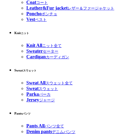
Coat
コート
Leather&Fur jacket
レザー＆ファージャケット
Poncho
ポンチョ
Vest
ベスト
Knit
ニット
Knit All
ニット全て
Sweater
セーター
Cardigan
カーディガン
Sweat
スウェット
Sweat All
スウェット全て
Sweat
スウェット
Parka
パーカ
Jersey
ジャージ
Pants
パンツ
Pants All
パンツ全て
Denim pants
デニムパンツ