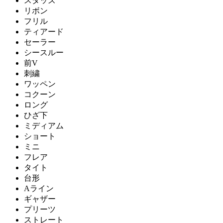
スタッズ
リボン
フリル
ティアード
セーラー
シースルー
前V
刺繍
ワッペン
コクーン
ロング
ひざ下
ミディアム
ショート
ミニ
フレア
タイト
台形
Aライン
ギャザー
プリーツ
ストレート