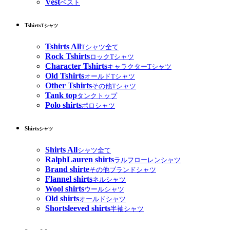
Vest
ベスト
Tshirts
Tシャツ
Tshirts All
Tシャツ全て
Rock Tshirts
ロックTシャツ
Character Tshirts
キャラクターTシャツ
Old Tshirts
オールドTシャツ
Other Tshirts
その他Tシャツ
Tank top
タンクトップ
Polo shirts
ポロシャツ
Shirts
シャツ
Shirts All
シャツ全て
RalphLauren shirts
ラルフローレンシャツ
Brand shirte
その他ブランドシャツ
Flannel shirts
ネルシャツ
Wool shirts
ウールシャツ
Old shirts
オールドシャツ
Shortsleeved shirts
半袖シャツ