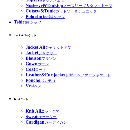
トップス全て
Nosleeve&Tanktop
ノースリーブ＆タンクトップ
Cutsew&Tunic
カットソー＆チュニック
Polo shirts
ポロシャツ
Tshirts
Tシャツ
Jacket
ジャケット
Jacket All
ジャケット全て
Jacket
ジャケット
Blouson
ブルゾン
Gown
ガウン
Coat
コート
Leather&Fur jacket
レザー＆ファージャケット
Poncho
ポンチョ
Vest
ベスト
Knit
ニット
Knit All
ニット全て
Sweater
セーター
Cardigan
カーディガン