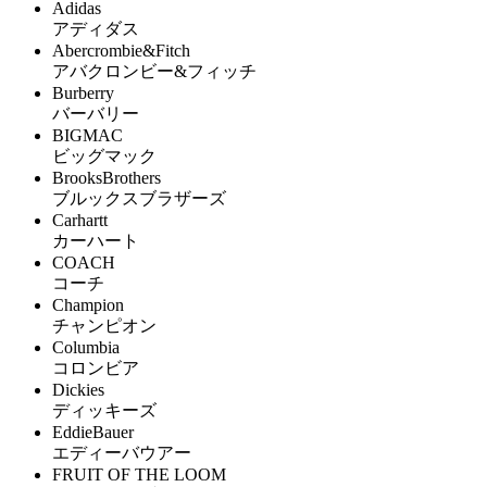
Adidas
アディダス
Abercrombie&Fitch
アバクロンビー&フィッチ
Burberry
バーバリー
BIGMAC
ビッグマック
BrooksBrothers
ブルックスブラザーズ
Carhartt
カーハート
COACH
コーチ
Champion
チャンピオン
Columbia
コロンビア
Dickies
ディッキーズ
EddieBauer
エディーバウアー
FRUIT OF THE LOOM