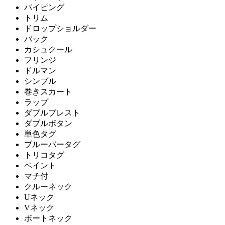
パイピング
トリム
ドロップショルダー
バック
カシュクール
フリンジ
ドルマン
シンプル
巻きスカート
ラップ
ダブルブレスト
ダブルボタン
単色タグ
ブルーバータグ
トリコタグ
ペイント
マチ付
クルーネック
Uネック
Vネック
ボートネック