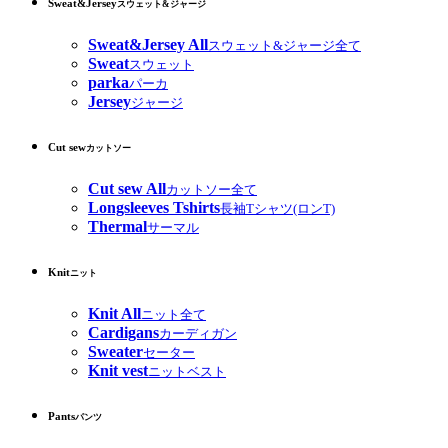
Sweat&Jersey
スウェット&ジャージ
Sweat&Jersey All
スウェット&ジャージ全て
Sweat
スウェット
parka
パーカ
Jersey
ジャージ
Cut sew
カットソー
Cut sew All
カットソー全て
Longsleeves Tshirts
長袖Tシャツ(ロンT)
Thermal
サーマル
Knit
ニット
Knit All
ニット全て
Cardigans
カーディガン
Sweater
セーター
Knit vest
ニットベスト
Pants
パンツ