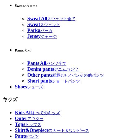
Sweat
スウェット
Sweat All
スウェット全て
Sweat
スウェット
Parka
パーカ
Jersey
ジャージ
Pants
パンツ
Pants All
パンツ全て
Denim pants
デニムパンツ
Other pants
総柄&チノパンその他パンツ
Short pants
ショートパンツ
Shoes
シューズ
キッズ
Kids All
すべてのキッズ
Outer
アウター
Tops
トップス
Skirt&Onepiece
スカート＆ワンピース
Pants
パンツ