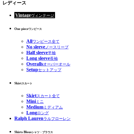
レディース
Vintage
ヴィンテージ
One piece
ワンピース
All
ワンピース全て
No sleeve
ノースリーブ
Half sleeve
半袖
Long sleeve
長袖
Overalls
オーバーオール
Setup
セットアップ
Skirt
スカート
Skirt
スカート全て
Mini
ミニ
Medium
ミディアム
Long
ロング
Ralph Lauren
ラルフローレン
Shirts Blous
シャツ・ブラウス