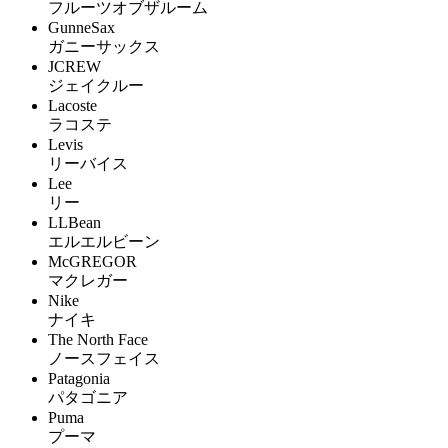
フルーツオブザルーム
GunneSax
ガニーサックス
JCREW
ジェイクルー
Lacoste
ラコステ
Levis
リーバイス
Lee
リー
LLBean
エルエルビーン
McGREGOR
マクレガー
Nike
ナイキ
The North Face
ノースフェイス
Patagonia
パタゴニア
Puma
プーマ