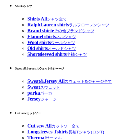
Shirts
シャツ
Shirts All
シャツ全て
RalphLauren shirts
ラルフローレンシャツ
Brand shirte
その他ブランドシャツ
Flannel shirts
ネルシャツ
Wool shirts
ウールシャツ
Old shirts
オールドシャツ
Shortsleeved shirts
半袖シャツ
Sweat&Jersey
スウェット&ジャージ
Sweat&Jersey All
スウェット&ジャージ全て
Sweat
スウェット
parka
パーカ
Jersey
ジャージ
Cut sew
カットソー
Cut sew All
カットソー全て
Longsleeves Tshirts
長袖Tシャツ(ロンT)
Thermal
サーマル