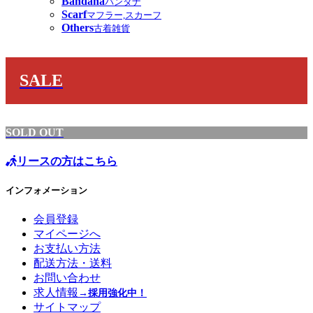
Bandana
バンダナ
Scarf
マフラー,スカーフ
Others
古着雑貨
SALE
SOLD OUT
リースの方はこちら
インフォメーション
会員登録
マイページへ
お支払い方法
配送方法・送料
お問い合わせ
求人情報
→採用強化中！
サイトマップ