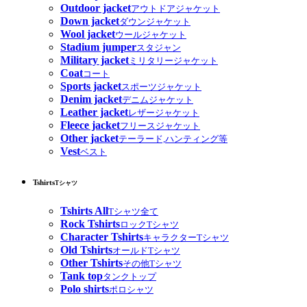
Outdoor jacket
アウトドアジャケット
Down jacket
ダウンジャケット
Wool jacket
ウールジャケット
Stadium jumper
スタジャン
Military jacket
ミリタリージャケット
Coat
コート
Sports jacket
スポーツジャケット
Denim jacket
デニムジャケット
Leather jacket
レザージャケット
Fleece jacket
フリースジャケット
Other jacket
テーラード,ハンティング等
Vest
ベスト
Tshirts
Tシャツ
Tshirts All
Tシャツ全て
Rock Tshirts
ロックTシャツ
Character Tshirts
キャラクターTシャツ
Old Tshirts
オールドTシャツ
Other Tshirts
その他Tシャツ
Tank top
タンクトップ
Polo shirts
ポロシャツ