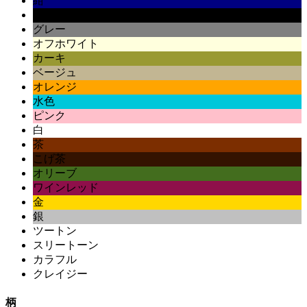
紺
黒
グレー
オフホワイト
カーキ
ベージュ
オレンジ
水色
ピンク
白
茶
こげ茶
オリーブ
ワインレッド
金
銀
ツートン
スリートーン
カラフル
クレイジー
柄