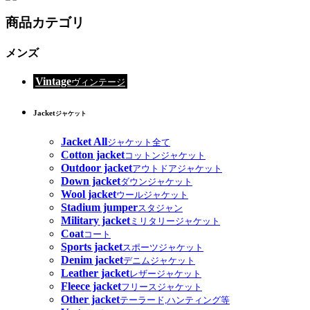
商品カテゴリ
メンズ
Vintage
ヴィンテージ
Jacket
ジャケット
Jacket All
ジャケット全て
Cotton jacket
コットンジャケット
Outdoor jacket
アウトドアジャケット
Down jacket
ダウンジャケット
Wool jacket
ウールジャケット
Stadium jumper
スタジャン
Military jacket
ミリタリージャケット
Coat
コート
Sports jacket
スポーツジャケット
Denim jacket
デニムジャケット
Leather jacket
レザージャケット
Fleece jacket
フリースジャケット
Other jacket
テーラード,ハンティング等