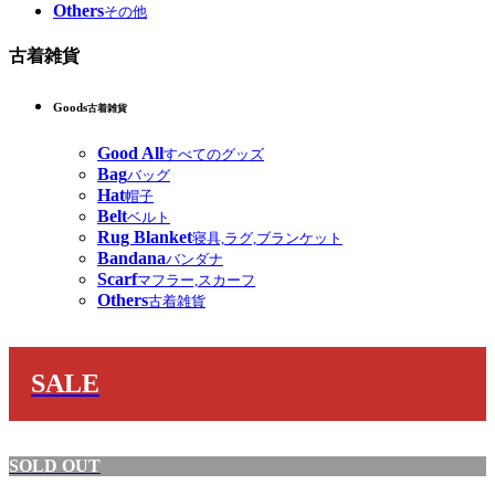
Others
その他
古着雑貨
Goods
古着雑貨
Good All
すべてのグッズ
Bag
バッグ
Hat
帽子
Belt
ベルト
Rug Blanket
寝具,ラグ,ブランケット
Bandana
バンダナ
Scarf
マフラー,スカーフ
Others
古着雑貨
SALE
SOLD OUT