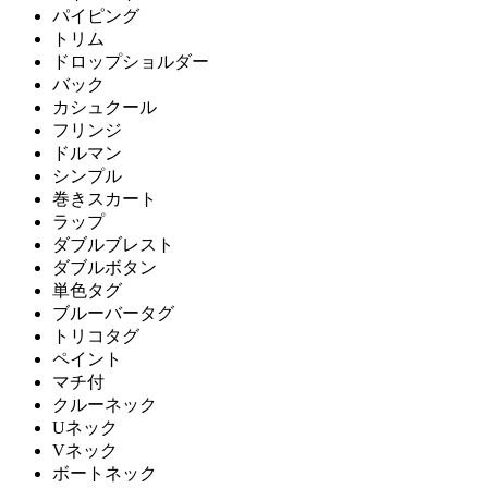
パイピング
トリム
ドロップショルダー
バック
カシュクール
フリンジ
ドルマン
シンプル
巻きスカート
ラップ
ダブルブレスト
ダブルボタン
単色タグ
ブルーバータグ
トリコタグ
ペイント
マチ付
クルーネック
Uネック
Vネック
ボートネック