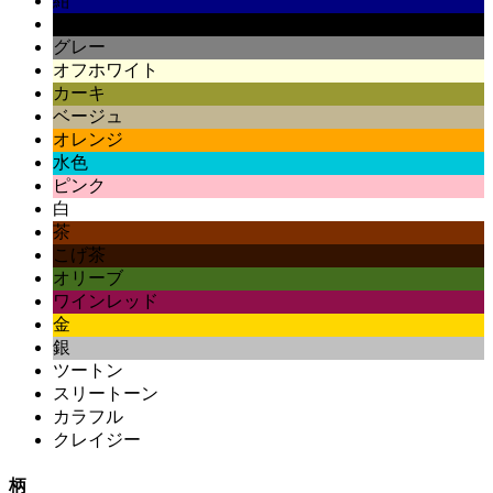
紺
黒
グレー
オフホワイト
カーキ
ベージュ
オレンジ
水色
ピンク
白
茶
こげ茶
オリーブ
ワインレッド
金
銀
ツートン
スリートーン
カラフル
クレイジー
柄