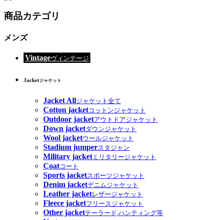
商品カテゴリ
メンズ
Vintage
ヴィンテージ
Jacket
ジャケット
Jacket All
ジャケット全て
Cotton jacket
コットンジャケット
Outdoor jacket
アウトドアジャケット
Down jacket
ダウンジャケット
Wool jacket
ウールジャケット
Stadium jumper
スタジャン
Military jacket
ミリタリージャケット
Coat
コート
Sports jacket
スポーツジャケット
Denim jacket
デニムジャケット
Leather jacket
レザージャケット
Fleece jacket
フリースジャケット
Other jacket
テーラード,ハンティング等