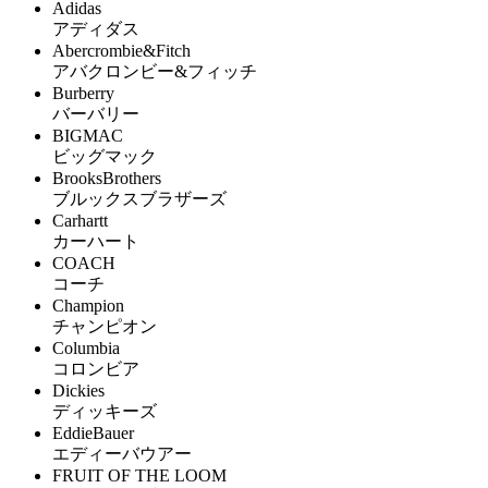
Adidas
アディダス
Abercrombie&Fitch
アバクロンビー&フィッチ
Burberry
バーバリー
BIGMAC
ビッグマック
BrooksBrothers
ブルックスブラザーズ
Carhartt
カーハート
COACH
コーチ
Champion
チャンピオン
Columbia
コロンビア
Dickies
ディッキーズ
EddieBauer
エディーバウアー
FRUIT OF THE LOOM