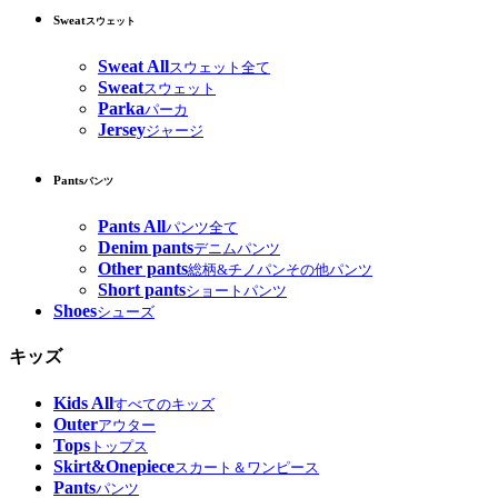
Sweat
スウェット
Sweat All
スウェット全て
Sweat
スウェット
Parka
パーカ
Jersey
ジャージ
Pants
パンツ
Pants All
パンツ全て
Denim pants
デニムパンツ
Other pants
総柄&チノパンその他パンツ
Short pants
ショートパンツ
Shoes
シューズ
キッズ
Kids All
すべてのキッズ
Outer
アウター
Tops
トップス
Skirt&Onepiece
スカート＆ワンピース
Pants
パンツ