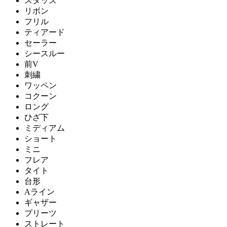
スタッズ
リボン
フリル
ティアード
セーラー
シースルー
前V
刺繍
ワッペン
コクーン
ロング
ひざ下
ミディアム
ショート
ミニ
フレア
タイト
台形
Aライン
ギャザー
プリーツ
ストレート