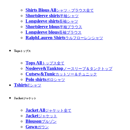
Shirts Blous All
シャツ・ブラウス全て
Shortsleeve shirts
半袖シャツ
Longsleeve shirts
長袖シャツ
Shortsleeve blous
半袖ブラウス
Longsleeve blous
長袖ブラウス
RalphLauren Shirts
ラルフローレンシャツ
Tops
トップス
Tops All
トップス全て
Nosleeve&Tanktop
ノースリーブ＆タンクトップ
Cutsew&Tunic
カットソー＆チュニック
Polo shirts
ポロシャツ
Tshirts
Tシャツ
Jacket
ジャケット
Jacket All
ジャケット全て
Jacket
ジャケット
Blouson
ブルゾン
Gown
ガウン