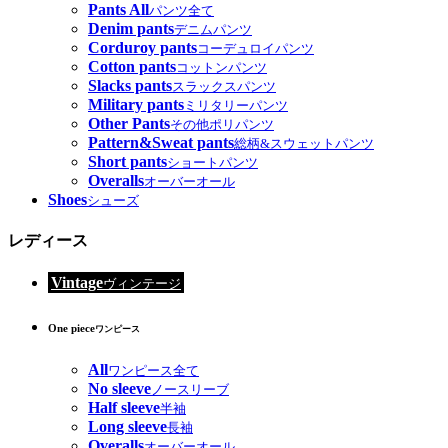
Pants All
パンツ全て
Denim pants
デニムパンツ
Corduroy pants
コーデュロイパンツ
Cotton pants
コットンパンツ
Slacks pants
スラックスパンツ
Military pants
ミリタリーパンツ
Other Pants
その他ポリパンツ
Pattern&Sweat pants
総柄&スウェットパンツ
Short pants
ショートパンツ
Overalls
オーバーオール
Shoes
シューズ
レディース
Vintage
ヴィンテージ
One piece
ワンピース
All
ワンピース全て
No sleeve
ノースリーブ
Half sleeve
半袖
Long sleeve
長袖
Overalls
オーバーオール