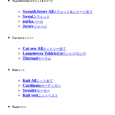
Sweat&Jersey
スウェット&ジャージ
Sweat&Jersey All
スウェット&ジャージ全て
Sweat
スウェット
parka
パーカ
Jersey
ジャージ
Cut sew
カットソー
Cut sew All
カットソー全て
Longsleeves Tshirts
長袖Tシャツ(ロンT)
Thermal
サーマル
Knit
ニット
Knit All
ニット全て
Cardigans
カーディガン
Sweater
セーター
Knit vest
ニットベスト
Pants
パンツ