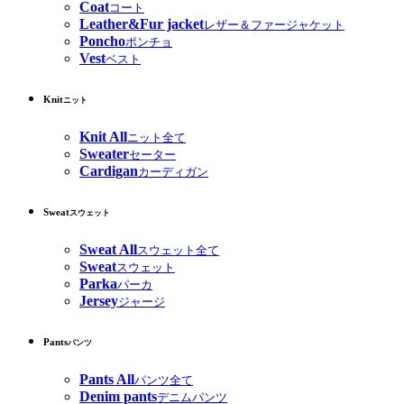
Coat
コート
Leather&Fur jacket
レザー＆ファージャケット
Poncho
ポンチョ
Vest
ベスト
Knit
ニット
Knit All
ニット全て
Sweater
セーター
Cardigan
カーディガン
Sweat
スウェット
Sweat All
スウェット全て
Sweat
スウェット
Parka
パーカ
Jersey
ジャージ
Pants
パンツ
Pants All
パンツ全て
Denim pants
デニムパンツ