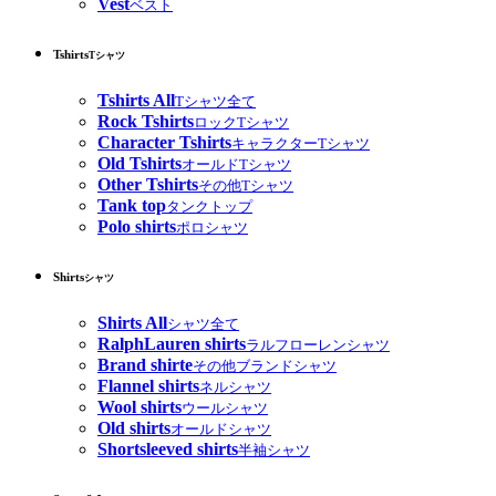
Vest
ベスト
Tshirts
Tシャツ
Tshirts All
Tシャツ全て
Rock Tshirts
ロックTシャツ
Character Tshirts
キャラクターTシャツ
Old Tshirts
オールドTシャツ
Other Tshirts
その他Tシャツ
Tank top
タンクトップ
Polo shirts
ポロシャツ
Shirts
シャツ
Shirts All
シャツ全て
RalphLauren shirts
ラルフローレンシャツ
Brand shirte
その他ブランドシャツ
Flannel shirts
ネルシャツ
Wool shirts
ウールシャツ
Old shirts
オールドシャツ
Shortsleeved shirts
半袖シャツ