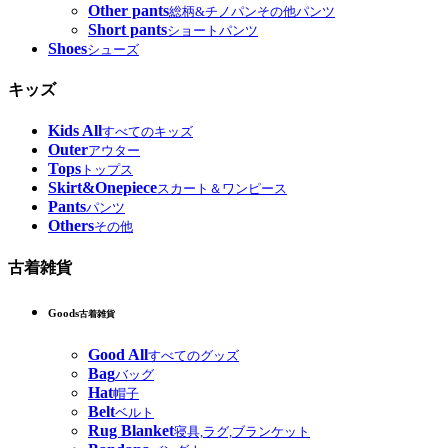
Other pants
総柄&チノパンその他パンツ
Short pants
ショートパンツ
Shoes
シューズ
キッズ
Kids All
すべてのキッズ
Outer
アウター
Tops
トップス
Skirt&Onepiece
スカート＆ワンピース
Pants
パンツ
Others
その他
古着雑貨
Goods
古着雑貨
Good All
すべてのグッズ
Bag
バッグ
Hat
帽子
Belt
ベルト
Rug Blanket
寝具,ラグ,ブランケット