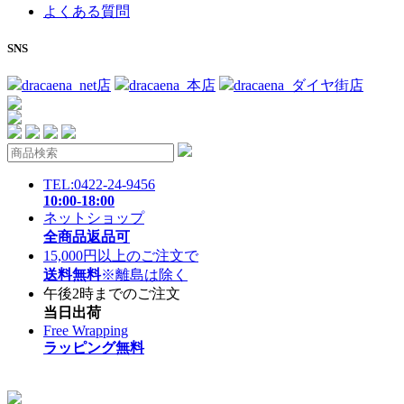
よくある質問
SNS
dracaena_net店
dracaena_本店
dracaena_ダイヤ街店
TEL:0422-24-9456
10:00-18:00
ネットショップ
全商品返品可
15,000円以上のご注文で
送料無料
※離島は除く
午後2時までのご注文
当日出荷
Free Wrapping
ラッピング無料