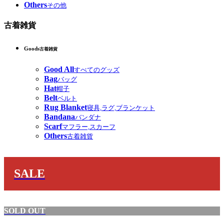
Others
その他
古着雑貨
Goods
古着雑貨
Good All
すべてのグッズ
Bag
バッグ
Hat
帽子
Belt
ベルト
Rug Blanket
寝具,ラグ,ブランケット
Bandana
バンダナ
Scarf
マフラー,スカーフ
Others
古着雑貨
SALE
SOLD OUT