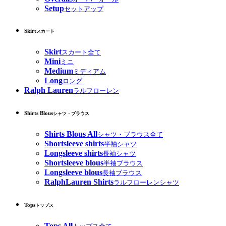
Setup
セットアップ
Skirt
スカート
Skirt
スカート全て
Mini
ミニ
Medium
ミディアム
Long
ロング
Ralph Lauren
ラルフローレン
Shirts Blous
シャツ・ブラウス
Shirts Blous All
シャツ・ブラウス全て
Shortsleeve shirts
半袖シャツ
Longsleeve shirts
長袖シャツ
Shortsleeve blous
半袖ブラウス
Longsleeve blous
長袖ブラウス
RalphLauren Shirts
ラルフローレンシャツ
Tops
トップス
Tops All