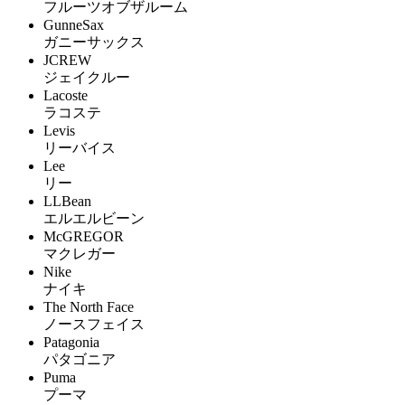
フルーツオブザルーム
GunneSax
ガニーサックス
JCREW
ジェイクルー
Lacoste
ラコステ
Levis
リーバイス
Lee
リー
LLBean
エルエルビーン
McGREGOR
マクレガー
Nike
ナイキ
The North Face
ノースフェイス
Patagonia
パタゴニア
Puma
プーマ