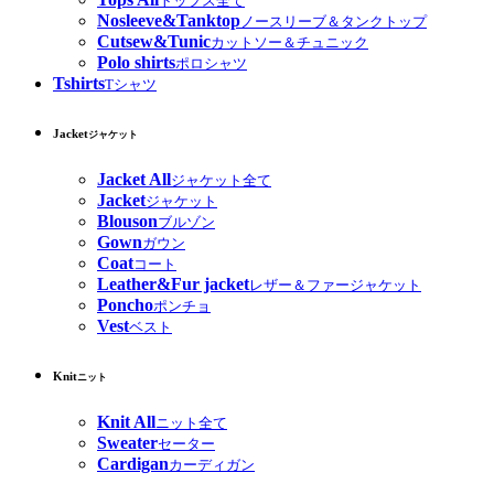
トップス全て
Nosleeve&Tanktop
ノースリーブ＆タンクトップ
Cutsew&Tunic
カットソー＆チュニック
Polo shirts
ポロシャツ
Tshirts
Tシャツ
Jacket
ジャケット
Jacket All
ジャケット全て
Jacket
ジャケット
Blouson
ブルゾン
Gown
ガウン
Coat
コート
Leather&Fur jacket
レザー＆ファージャケット
Poncho
ポンチョ
Vest
ベスト
Knit
ニット
Knit All
ニット全て
Sweater
セーター
Cardigan
カーディガン