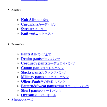
Knit
ニット
Knit All
ニット全て
Cardigans
カーディガン
Sweater
セーター
Knit vest
ニットベスト
Pants
パンツ
Pants All
パンツ全て
Denim pants
デニムパンツ
Corduroy pants
コーデュロイパンツ
Cotton pants
コットンパンツ
Slacks pants
スラックスパンツ
Military pants
ミリタリーパンツ
Other Pants
その他ポリパンツ
Pattern&Sweat pants
総柄&スウェットパンツ
Short pants
ショートパンツ
Overalls
オーバーオール
Shoes
シューズ