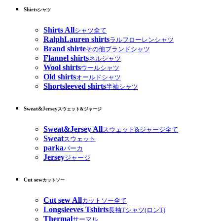
Shirts
シャツ
Shirts All
シャツ全て
RalphLauren shirts
ラルフローレンシャツ
Brand shirte
その他ブランドシャツ
Flannel shirts
ネルシャツ
Wool shirts
ウールシャツ
Old shirts
オールドシャツ
Shortsleeved shirts
半袖シャツ
Sweat&Jersey
スウェット&ジャージ
Sweat&Jersey All
スウェット&ジャージ全て
Sweat
スウェット
parka
パーカ
Jersey
ジャージ
Cut sew
カットソー
Cut sew All
カットソー全て
Longsleeves Tshirts
長袖Tシャツ(ロンT)
Thermal
サーマル