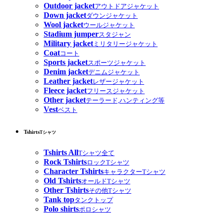
Outdoor jacket
アウトドアジャケット
Down jacket
ダウンジャケット
Wool jacket
ウールジャケット
Stadium jumper
スタジャン
Military jacket
ミリタリージャケット
Coat
コート
Sports jacket
スポーツジャケット
Denim jacket
デニムジャケット
Leather jacket
レザージャケット
Fleece jacket
フリースジャケット
Other jacket
テーラード,ハンティング等
Vest
ベスト
Tshirts
Tシャツ
Tshirts All
Tシャツ全て
Rock Tshirts
ロックTシャツ
Character Tshirts
キャラクターTシャツ
Old Tshirts
オールドTシャツ
Other Tshirts
その他Tシャツ
Tank top
タンクトップ
Polo shirts
ポロシャツ