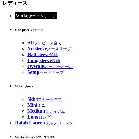
レディース
Vintage
ヴィンテージ
One piece
ワンピース
All
ワンピース全て
No sleeve
ノースリーブ
Half sleeve
半袖
Long sleeve
長袖
Overalls
オーバーオール
Setup
セットアップ
Skirt
スカート
Skirt
スカート全て
Mini
ミニ
Medium
ミディアム
Long
ロング
Ralph Lauren
ラルフローレン
Shirts Blous
シャツ・ブラウス