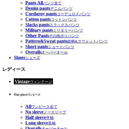
Pants All
パンツ全て
Denim pants
デニムパンツ
Corduroy pants
コーデュロイパンツ
Cotton pants
コットンパンツ
Slacks pants
スラックスパンツ
Military pants
ミリタリーパンツ
Other Pants
その他ポリパンツ
Pattern&Sweat pants
総柄&スウェットパンツ
Short pants
ショートパンツ
Overalls
オーバーオール
Shoes
シューズ
レディース
Vintage
ヴィンテージ
One piece
ワンピース
All
ワンピース全て
No sleeve
ノースリーブ
Half sleeve
半袖
Long sleeve
長袖
Overalls
オーバーオール