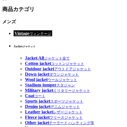
商品カテゴリ
メンズ
Vintage
ヴィンテージ
Jacket
ジャケット
Jacket All
ジャケット全て
Cotton jacket
コットンジャケット
Outdoor jacket
アウトドアジャケット
Down jacket
ダウンジャケット
Wool jacket
ウールジャケット
Stadium jumper
スタジャン
Military jacket
ミリタリージャケット
Coat
コート
Sports jacket
スポーツジャケット
Denim jacket
デニムジャケット
Leather jacket
レザージャケット
Fleece jacket
フリースジャケット
Other jacket
テーラード,ハンティング等