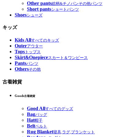
Other pants
総柄&チノパンその他パンツ
Short pants
ショートパンツ
Shoes
シューズ
キッズ
Kids All
すべてのキッズ
Outer
アウター
Tops
トップス
Skirt&Onepiece
スカート＆ワンピース
Pants
パンツ
Others
その他
古着雑貨
Goods
古着雑貨
Good All
すべてのグッズ
Bag
バッグ
Hat
帽子
Belt
ベルト
Rug Blanket
寝具,ラグ,ブランケット