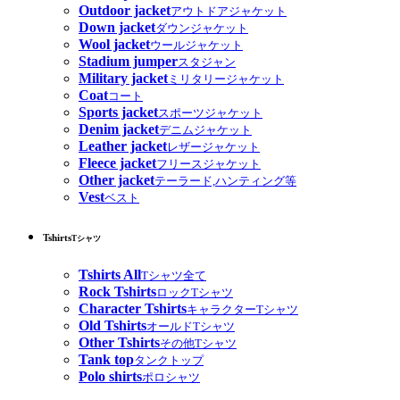
Outdoor jacket
アウトドアジャケット
Down jacket
ダウンジャケット
Wool jacket
ウールジャケット
Stadium jumper
スタジャン
Military jacket
ミリタリージャケット
Coat
コート
Sports jacket
スポーツジャケット
Denim jacket
デニムジャケット
Leather jacket
レザージャケット
Fleece jacket
フリースジャケット
Other jacket
テーラード,ハンティング等
Vest
ベスト
Tshirts
Tシャツ
Tshirts All
Tシャツ全て
Rock Tshirts
ロックTシャツ
Character Tshirts
キャラクターTシャツ
Old Tshirts
オールドTシャツ
Other Tshirts
その他Tシャツ
Tank top
タンクトップ
Polo shirts
ポロシャツ