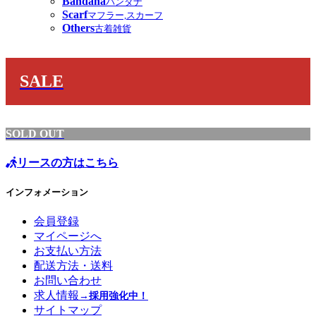
Bandana
バンダナ
Scarf
マフラー,スカーフ
Others
古着雑貨
SALE
SOLD OUT
リースの方はこちら
インフォメーション
会員登録
マイページへ
お支払い方法
配送方法・送料
お問い合わせ
求人情報
→採用強化中！
サイトマップ