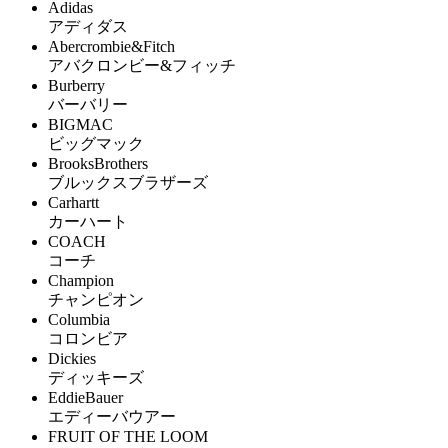
Adidas
アディダス
Abercrombie&Fitch
アバクロンビー&フィッチ
Burberry
バーバリー
BIGMAC
ビッグマック
BrooksBrothers
ブルックスブラザーズ
Carhartt
カーハート
COACH
コーチ
Champion
チャンピオン
Columbia
コロンビア
Dickies
ディッキーズ
EddieBauer
エディーバウアー
FRUIT OF THE LOOM