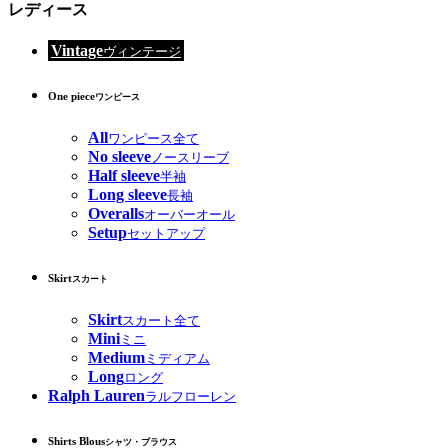
レディース
Vintage
ヴィンテージ
One piece
ワンピース
All
ワンピース全て
No sleeve
ノースリーブ
Half sleeve
半袖
Long sleeve
長袖
Overalls
オーバーオール
Setup
セットアップ
Skirt
スカート
Skirt
スカート全て
Mini
ミニ
Medium
ミディアム
Long
ロング
Ralph Lauren
ラルフローレン
Shirts Blous
シャツ・ブラウス