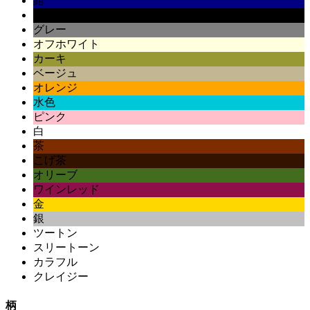
紺
黒
グレー
オフホワイト
カーキ
ベージュ
オレンジ
水色
ピンク
白
茶
こげ茶
オリーブ
ワインレッド
金
銀
ツートン
スリートーン
カラフル
クレイジー
柄