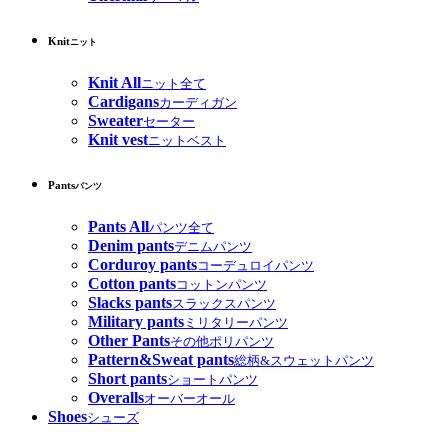
Knit
ニット
Knit All
ニット全て
Cardigans
カーディガン
Sweater
セーター
Knit vest
ニットベスト
Pants
パンツ
Pants All
パンツ全て
Denim pants
デニムパンツ
Corduroy pants
コーデュロイパンツ
Cotton pants
コットンパンツ
Slacks pants
スラックスパンツ
Military pants
ミリタリーパンツ
Other Pants
その他ポリパンツ
Pattern&Sweat pants
総柄&スウェットパンツ
Short pants
ショートパンツ
Overalls
オーバーオール
Shoes
シューズ