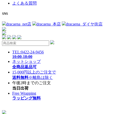
よくある質問
SNS
dracaena_net店
dracaena_本店
dracaena_ダイヤ街店
TEL:0422-24-9456
10:00-18:00
ネットショップ
全商品返品可
15,000円以上のご注文で
送料無料
※離島は除く
午後2時までのご注文
当日出荷
Free Wrapping
ラッピング無料