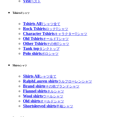
Vest
ベスト
Tshirts
Tシャツ
Tshirts All
Tシャツ全て
Rock Tshirts
ロックTシャツ
Character Tshirts
キャラクターTシャツ
Old Tshirts
オールドTシャツ
Other Tshirts
その他Tシャツ
Tank top
タンクトップ
Polo shirts
ポロシャツ
Shirts
シャツ
Shirts All
シャツ全て
RalphLauren shirts
ラルフローレンシャツ
Brand shirte
その他ブランドシャツ
Flannel shirts
ネルシャツ
Wool shirts
ウールシャツ
Old shirts
オールドシャツ
Shortsleeved shirts
半袖シャツ