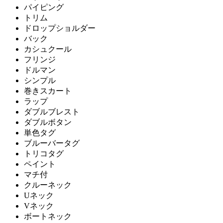
パイピング
トリム
ドロップショルダー
バック
カシュクール
フリンジ
ドルマン
シンプル
巻きスカート
ラップ
ダブルブレスト
ダブルボタン
単色タグ
ブルーバータグ
トリコタグ
ペイント
マチ付
クルーネック
Uネック
Vネック
ボートネック