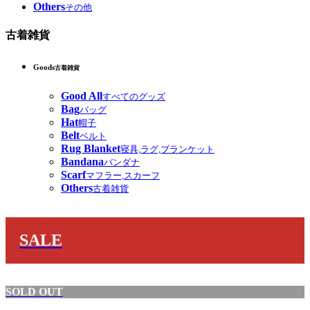
Others
その他
古着雑貨
Goods
古着雑貨
Good All
すべてのグッズ
Bag
バッグ
Hat
帽子
Belt
ベルト
Rug Blanket
寝具,ラグ,ブランケット
Bandana
バンダナ
Scarf
マフラー,スカーフ
Others
古着雑貨
SALE
SOLD OUT