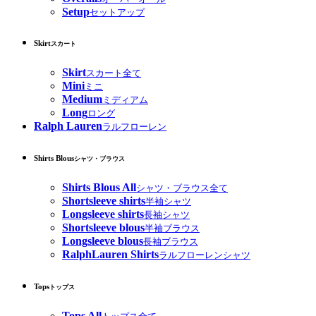
Setup
セットアップ
Skirt
スカート
Skirt
スカート全て
Mini
ミニ
Medium
ミディアム
Long
ロング
Ralph Lauren
ラルフローレン
Shirts Blous
シャツ・ブラウス
Shirts Blous All
シャツ・ブラウス全て
Shortsleeve shirts
半袖シャツ
Longsleeve shirts
長袖シャツ
Shortsleeve blous
半袖ブラウス
Longsleeve blous
長袖ブラウス
RalphLauren Shirts
ラルフローレンシャツ
Tops
トップス
Tops All