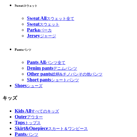
Sweat
スウェット
Sweat All
スウェット全て
Sweat
スウェット
Parka
パーカ
Jersey
ジャージ
Pants
パンツ
Pants All
パンツ全て
Denim pants
デニムパンツ
Other pants
総柄&チノパンその他パンツ
Short pants
ショートパンツ
Shoes
シューズ
キッズ
Kids All
すべてのキッズ
Outer
アウター
Tops
トップス
Skirt&Onepiece
スカート＆ワンピース
Pants
パンツ