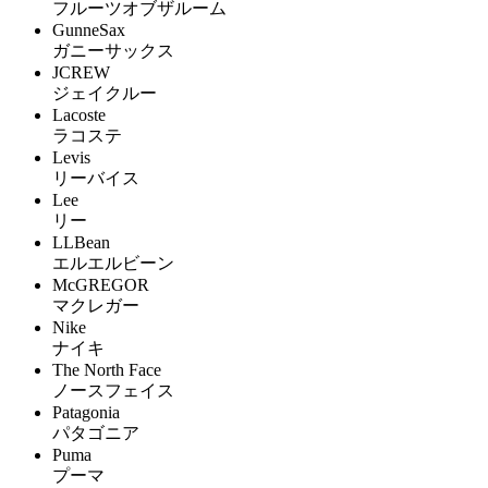
フルーツオブザルーム
GunneSax
ガニーサックス
JCREW
ジェイクルー
Lacoste
ラコステ
Levis
リーバイス
Lee
リー
LLBean
エルエルビーン
McGREGOR
マクレガー
Nike
ナイキ
The North Face
ノースフェイス
Patagonia
パタゴニア
Puma
プーマ