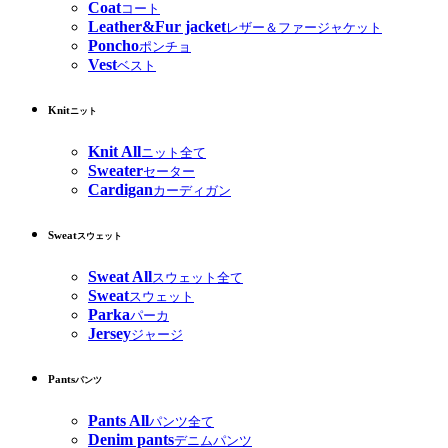
Coat
コート
Leather&Fur jacket
レザー＆ファージャケット
Poncho
ポンチョ
Vest
ベスト
Knit
ニット
Knit All
ニット全て
Sweater
セーター
Cardigan
カーディガン
Sweat
スウェット
Sweat All
スウェット全て
Sweat
スウェット
Parka
パーカ
Jersey
ジャージ
Pants
パンツ
Pants All
パンツ全て
Denim pants
デニムパンツ