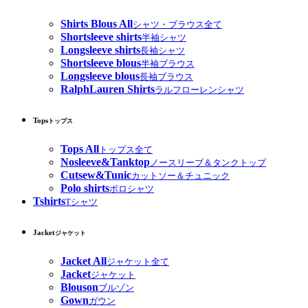
Shirts Blous All
シャツ・ブラウス全て
Shortsleeve shirts
半袖シャツ
Longsleeve shirts
長袖シャツ
Shortsleeve blous
半袖ブラウス
Longsleeve blous
長袖ブラウス
RalphLauren Shirts
ラルフローレンシャツ
Tops
トップス
Tops All
トップス全て
Nosleeve&Tanktop
ノースリーブ＆タンクトップ
Cutsew&Tunic
カットソー＆チュニック
Polo shirts
ポロシャツ
Tshirts
Tシャツ
Jacket
ジャケット
Jacket All
ジャケット全て
Jacket
ジャケット
Blouson
ブルゾン
Gown
ガウン