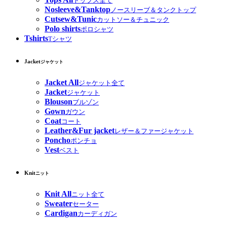
トップス全て
Nosleeve&Tanktop
ノースリーブ＆タンクトップ
Cutsew&Tunic
カットソー＆チュニック
Polo shirts
ポロシャツ
Tshirts
Tシャツ
Jacket
ジャケット
Jacket All
ジャケット全て
Jacket
ジャケット
Blouson
ブルゾン
Gown
ガウン
Coat
コート
Leather&Fur jacket
レザー＆ファージャケット
Poncho
ポンチョ
Vest
ベスト
Knit
ニット
Knit All
ニット全て
Sweater
セーター
Cardigan
カーディガン