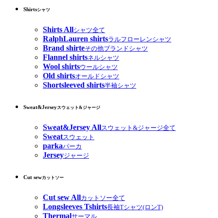
Shirts
シャツ
Shirts All
シャツ全て
RalphLauren shirts
ラルフローレンシャツ
Brand shirte
その他ブランドシャツ
Flannel shirts
ネルシャツ
Wool shirts
ウールシャツ
Old shirts
オールドシャツ
Shortsleeved shirts
半袖シャツ
Sweat&Jersey
スウェット&ジャージ
Sweat&Jersey All
スウェット&ジャージ全て
Sweat
スウェット
parka
パーカ
Jersey
ジャージ
Cut sew
カットソー
Cut sew All
カットソー全て
Longsleeves Tshirts
長袖Tシャツ(ロンT)
Thermal
サーマル