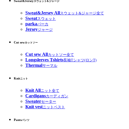
Sweat&Jersey
スウェット&ジャージ
Sweat&Jersey All
スウェット&ジャージ全て
Sweat
スウェット
parka
パーカ
Jersey
ジャージ
Cut sew
カットソー
Cut sew All
カットソー全て
Longsleeves Tshirts
長袖Tシャツ(ロンT)
Thermal
サーマル
Knit
ニット
Knit All
ニット全て
Cardigans
カーディガン
Sweater
セーター
Knit vest
ニットベスト
Pants
パンツ