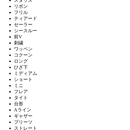
スタッズ
リボン
フリル
ティアード
セーラー
シースルー
前V
刺繍
ワッペン
コクーン
ロング
ひざ下
ミディアム
ショート
ミニ
フレア
タイト
台形
Aライン
ギャザー
プリーツ
ストレート