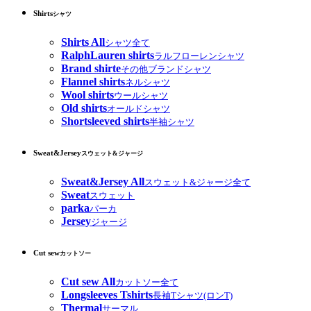
Shirts
シャツ
Shirts All
シャツ全て
RalphLauren shirts
ラルフローレンシャツ
Brand shirte
その他ブランドシャツ
Flannel shirts
ネルシャツ
Wool shirts
ウールシャツ
Old shirts
オールドシャツ
Shortsleeved shirts
半袖シャツ
Sweat&Jersey
スウェット&ジャージ
Sweat&Jersey All
スウェット&ジャージ全て
Sweat
スウェット
parka
パーカ
Jersey
ジャージ
Cut sew
カットソー
Cut sew All
カットソー全て
Longsleeves Tshirts
長袖Tシャツ(ロンT)
Thermal
サーマル