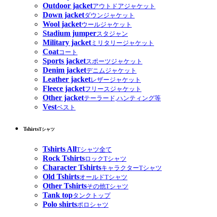
Outdoor jacket
アウトドアジャケット
Down jacket
ダウンジャケット
Wool jacket
ウールジャケット
Stadium jumper
スタジャン
Military jacket
ミリタリージャケット
Coat
コート
Sports jacket
スポーツジャケット
Denim jacket
デニムジャケット
Leather jacket
レザージャケット
Fleece jacket
フリースジャケット
Other jacket
テーラード,ハンティング等
Vest
ベスト
Tshirts
Tシャツ
Tshirts All
Tシャツ全て
Rock Tshirts
ロックTシャツ
Character Tshirts
キャラクターTシャツ
Old Tshirts
オールドTシャツ
Other Tshirts
その他Tシャツ
Tank top
タンクトップ
Polo shirts
ポロシャツ