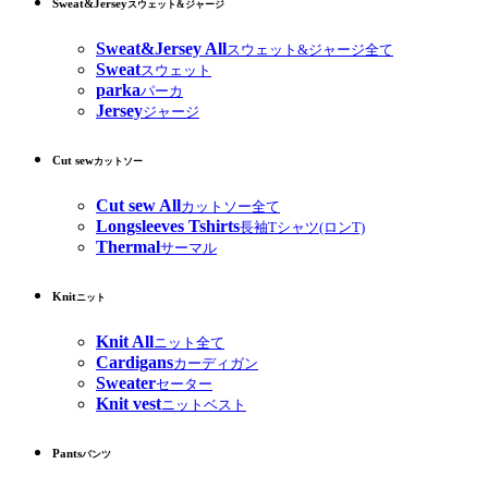
Sweat&Jersey
スウェット&ジャージ
Sweat&Jersey All
スウェット&ジャージ全て
Sweat
スウェット
parka
パーカ
Jersey
ジャージ
Cut sew
カットソー
Cut sew All
カットソー全て
Longsleeves Tshirts
長袖Tシャツ(ロンT)
Thermal
サーマル
Knit
ニット
Knit All
ニット全て
Cardigans
カーディガン
Sweater
セーター
Knit vest
ニットベスト
Pants
パンツ