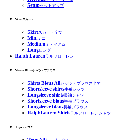
Setup
セットアップ
Skirt
スカート
Skirt
スカート全て
Mini
ミニ
Medium
ミディアム
Long
ロング
Ralph Lauren
ラルフローレン
Shirts Blous
シャツ・ブラウス
Shirts Blous All
シャツ・ブラウス全て
Shortsleeve shirts
半袖シャツ
Longsleeve shirts
長袖シャツ
Shortsleeve blous
半袖ブラウス
Longsleeve blous
長袖ブラウス
RalphLauren Shirts
ラルフローレンシャツ
Tops
トップス
Tops All