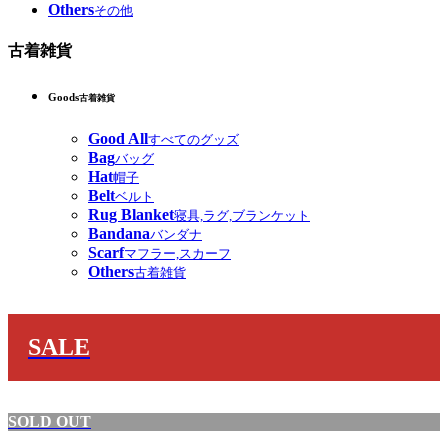
Others
その他
古着雑貨
Goods
古着雑貨
Good All
すべてのグッズ
Bag
バッグ
Hat
帽子
Belt
ベルト
Rug Blanket
寝具,ラグ,ブランケット
Bandana
バンダナ
Scarf
マフラー,スカーフ
Others
古着雑貨
SALE
SOLD OUT