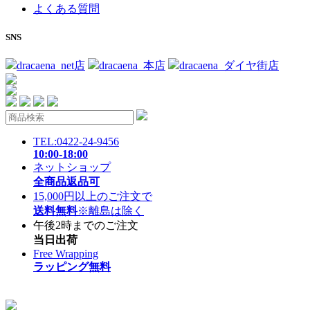
よくある質問
SNS
dracaena_net店
dracaena_本店
dracaena_ダイヤ街店
TEL:0422-24-9456
10:00-18:00
ネットショップ
全商品返品可
15,000円以上のご注文で
送料無料
※離島は除く
午後2時までのご注文
当日出荷
Free Wrapping
ラッピング無料