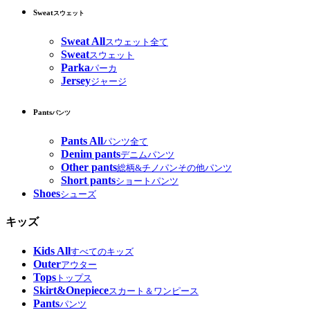
Sweat
スウェット
Sweat All
スウェット全て
Sweat
スウェット
Parka
パーカ
Jersey
ジャージ
Pants
パンツ
Pants All
パンツ全て
Denim pants
デニムパンツ
Other pants
総柄&チノパンその他パンツ
Short pants
ショートパンツ
Shoes
シューズ
キッズ
Kids All
すべてのキッズ
Outer
アウター
Tops
トップス
Skirt&Onepiece
スカート＆ワンピース
Pants
パンツ