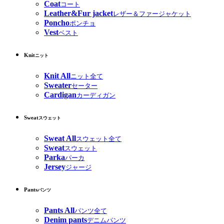
Coat
コート
Leather&Fur jacket
レザー＆ファージャケット
Poncho
ポンチョ
Vest
ベスト
Knit
ニット
Knit All
ニット全て
Sweater
セーター
Cardigan
カーディガン
Sweat
スウェット
Sweat All
スウェット全て
Sweat
スウェット
Parka
パーカ
Jersey
ジャージ
Pants
パンツ
Pants All
パンツ全て
Denim pants
デニムパンツ