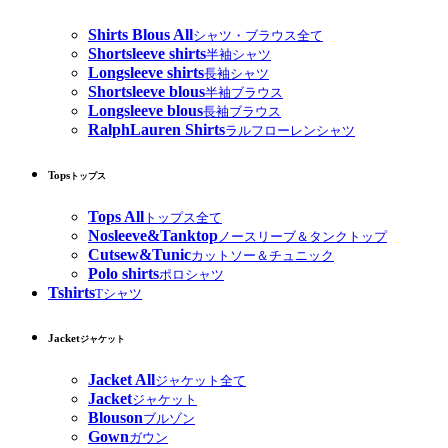
Shirts Blous All
シャツ・ブラウス全て
Shortsleeve shirts
半袖シャツ
Longsleeve shirts
長袖シャツ
Shortsleeve blous
半袖ブラウス
Longsleeve blous
長袖ブラウス
RalphLauren Shirts
ラルフローレンシャツ
Tops
トップス
Tops All
トップス全て
Nosleeve&Tanktop
ノースリーブ＆タンクトップ
Cutsew&Tunic
カットソー＆チュニック
Polo shirts
ポロシャツ
Tshirts
Tシャツ
Jacket
ジャケット
Jacket All
ジャケット全て
Jacket
ジャケット
Blouson
ブルゾン
Gown
ガウン