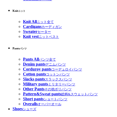
Knit
ニット
Knit All
ニット全て
Cardigans
カーディガン
Sweater
セーター
Knit vest
ニットベスト
Pants
パンツ
Pants All
パンツ全て
Denim pants
デニムパンツ
Corduroy pants
コーデュロイパンツ
Cotton pants
コットンパンツ
Slacks pants
スラックスパンツ
Military pants
ミリタリーパンツ
Other Pants
その他ポリパンツ
Pattern&Sweat pants
総柄&スウェットパンツ
Short pants
ショートパンツ
Overalls
オーバーオール
Shoes
シューズ