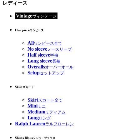
レディース
Vintage
ヴィンテージ
One piece
ワンピース
All
ワンピース全て
No sleeve
ノースリーブ
Half sleeve
半袖
Long sleeve
長袖
Overalls
オーバーオール
Setup
セットアップ
Skirt
スカート
Skirt
スカート全て
Mini
ミニ
Medium
ミディアム
Long
ロング
Ralph Lauren
ラルフローレン
Shirts Blous
シャツ・ブラウス