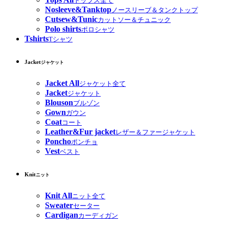
トップス全て
Nosleeve&Tanktop
ノースリーブ＆タンクトップ
Cutsew&Tunic
カットソー＆チュニック
Polo shirts
ポロシャツ
Tshirts
Tシャツ
Jacket
ジャケット
Jacket All
ジャケット全て
Jacket
ジャケット
Blouson
ブルゾン
Gown
ガウン
Coat
コート
Leather&Fur jacket
レザー＆ファージャケット
Poncho
ポンチョ
Vest
ベスト
Knit
ニット
Knit All
ニット全て
Sweater
セーター
Cardigan
カーディガン