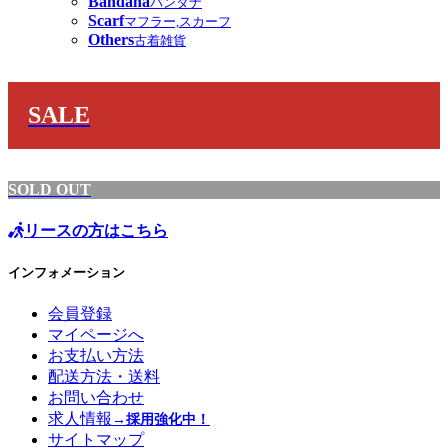
Bandana
バンダナ
Scarf
マフラー,スカーフ
Others
古着雑貨
SALE
SOLD OUT
リースの方はこちら
インフォメーション
会員登録
マイページへ
お支払い方法
配送方法・送料
お問い合わせ
求人情報
→採用強化中！
サイトマップ