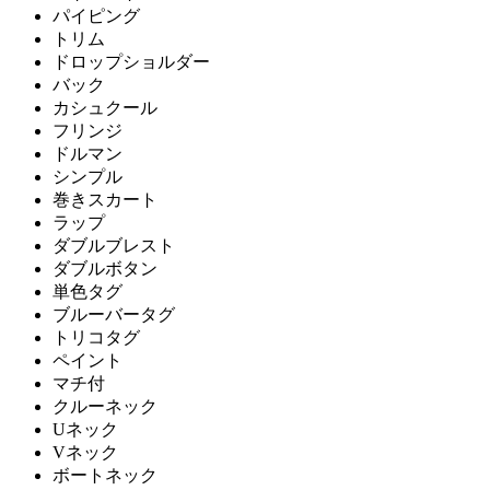
パイピング
トリム
ドロップショルダー
バック
カシュクール
フリンジ
ドルマン
シンプル
巻きスカート
ラップ
ダブルブレスト
ダブルボタン
単色タグ
ブルーバータグ
トリコタグ
ペイント
マチ付
クルーネック
Uネック
Vネック
ボートネック