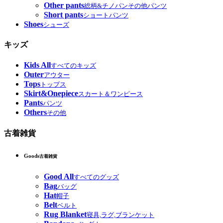
Other pants
総柄&チノパンその他パンツ
Short pants
ショートパンツ
Shoes
シューズ
キッズ
Kids All
すべてのキッズ
Outer
アウター
Tops
トップス
Skirt&Onepiece
スカート＆ワンピース
Pants
パンツ
Others
その他
古着雑貨
Goods
古着雑貨
Good All
すべてのグッズ
Bag
バッグ
Hat
帽子
Belt
ベルト
Rug Blanket
寝具,ラグ,ブランケット