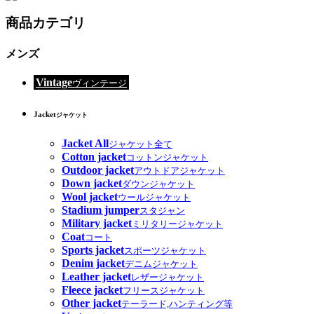
商品カテゴリ
メンズ
Vintage
ヴィンテージ
Jacket
ジャケット
Jacket All
ジャケット全て
Cotton jacket
コットンジャケット
Outdoor jacket
アウトドアジャケット
Down jacket
ダウンジャケット
Wool jacket
ウールジャケット
Stadium jumper
スタジャン
Military jacket
ミリタリージャケット
Coat
コート
Sports jacket
スポーツジャケット
Denim jacket
デニムジャケット
Leather jacket
レザージャケット
Fleece jacket
フリースジャケット
Other jacket
テーラード,ハンティング等