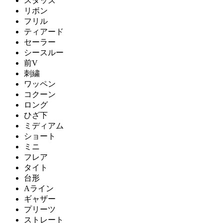
スタッズ
リボン
フリル
ティアード
セーラー
シースルー
前V
刺繍
ワッペン
コクーン
ロング
ひざ下
ミディアム
ショート
ミニ
フレア
タイト
台形
Aライン
ギャザー
プリーツ
ストレート