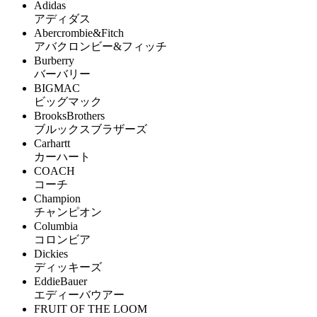
Adidas
アディダス
Abercrombie&Fitch
アバクロンビー&フィッチ
Burberry
バーバリー
BIGMAC
ビッグマック
BrooksBrothers
ブルックスブラザーズ
Carhartt
カーハート
COACH
コーチ
Champion
チャンピオン
Columbia
コロンビア
Dickies
ディッキーズ
EddieBauer
エディーバウアー
FRUIT OF THE LOOM