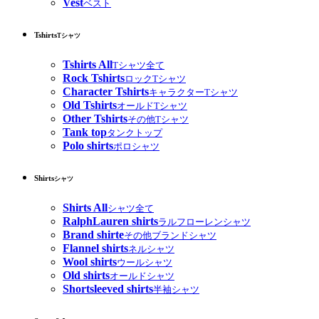
Vest
ベスト
Tshirts
Tシャツ
Tshirts All
Tシャツ全て
Rock Tshirts
ロックTシャツ
Character Tshirts
キャラクターTシャツ
Old Tshirts
オールドTシャツ
Other Tshirts
その他Tシャツ
Tank top
タンクトップ
Polo shirts
ポロシャツ
Shirts
シャツ
Shirts All
シャツ全て
RalphLauren shirts
ラルフローレンシャツ
Brand shirte
その他ブランドシャツ
Flannel shirts
ネルシャツ
Wool shirts
ウールシャツ
Old shirts
オールドシャツ
Shortsleeved shirts
半袖シャツ