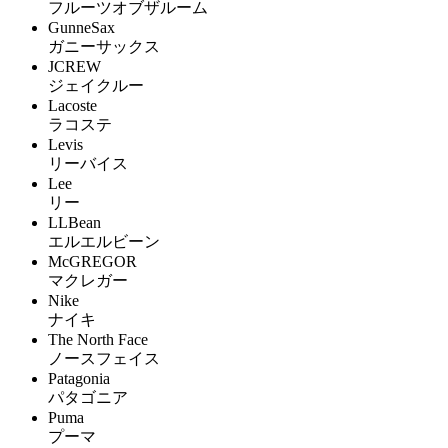
フルーツオブザルーム
GunneSax
ガニーサックス
JCREW
ジェイクルー
Lacoste
ラコステ
Levis
リーバイス
Lee
リー
LLBean
エルエルビーン
McGREGOR
マクレガー
Nike
ナイキ
The North Face
ノースフェイス
Patagonia
パタゴニア
Puma
プーマ