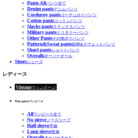
Pants All
パンツ全て
Denim pants
デニムパンツ
Corduroy pants
コーデュロイパンツ
Cotton pants
コットンパンツ
Slacks pants
スラックスパンツ
Military pants
ミリタリーパンツ
Other Pants
その他ポリパンツ
Pattern&Sweat pants
総柄&スウェットパンツ
Short pants
ショートパンツ
Overalls
オーバーオール
Shoes
シューズ
レディース
Vintage
ヴィンテージ
One piece
ワンピース
All
ワンピース全て
No sleeve
ノースリーブ
Half sleeve
半袖
Long sleeve
長袖
Overalls
オーバーオール