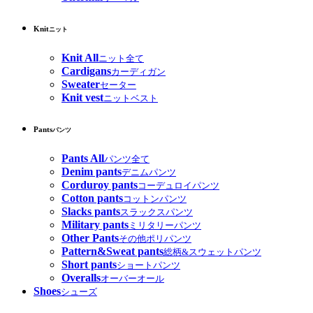
Knit
ニット
Knit All
ニット全て
Cardigans
カーディガン
Sweater
セーター
Knit vest
ニットベスト
Pants
パンツ
Pants All
パンツ全て
Denim pants
デニムパンツ
Corduroy pants
コーデュロイパンツ
Cotton pants
コットンパンツ
Slacks pants
スラックスパンツ
Military pants
ミリタリーパンツ
Other Pants
その他ポリパンツ
Pattern&Sweat pants
総柄&スウェットパンツ
Short pants
ショートパンツ
Overalls
オーバーオール
Shoes
シューズ