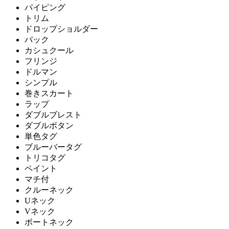
パイピング
トリム
ドロップショルダー
バック
カシュクール
フリンジ
ドルマン
シンプル
巻きスカート
ラップ
ダブルブレスト
ダブルボタン
単色タグ
ブルーバータグ
トリコタグ
ペイント
マチ付
クルーネック
Uネック
Vネック
ボートネック