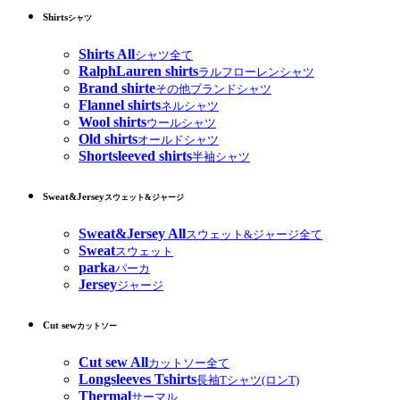
Shirts
シャツ
Shirts All
シャツ全て
RalphLauren shirts
ラルフローレンシャツ
Brand shirte
その他ブランドシャツ
Flannel shirts
ネルシャツ
Wool shirts
ウールシャツ
Old shirts
オールドシャツ
Shortsleeved shirts
半袖シャツ
Sweat&Jersey
スウェット&ジャージ
Sweat&Jersey All
スウェット&ジャージ全て
Sweat
スウェット
parka
パーカ
Jersey
ジャージ
Cut sew
カットソー
Cut sew All
カットソー全て
Longsleeves Tshirts
長袖Tシャツ(ロンT)
Thermal
サーマル