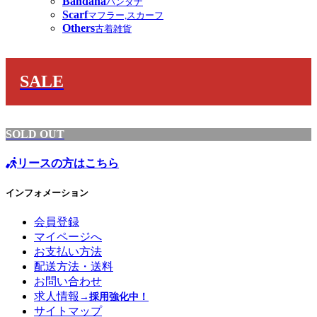
Bandana
バンダナ
Scarf
マフラー,スカーフ
Others
古着雑貨
SALE
SOLD OUT
リースの方はこちら
インフォメーション
会員登録
マイページへ
お支払い方法
配送方法・送料
お問い合わせ
求人情報
→採用強化中！
サイトマップ