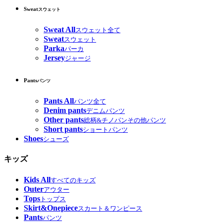
Sweat
スウェット
Sweat All
スウェット全て
Sweat
スウェット
Parka
パーカ
Jersey
ジャージ
Pants
パンツ
Pants All
パンツ全て
Denim pants
デニムパンツ
Other pants
総柄&チノパンその他パンツ
Short pants
ショートパンツ
Shoes
シューズ
キッズ
Kids All
すべてのキッズ
Outer
アウター
Tops
トップス
Skirt&Onepiece
スカート＆ワンピース
Pants
パンツ