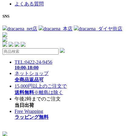
よくある質問
SNS
dracaena_net店
dracaena_本店
dracaena_ダイヤ街店
TEL:0422-24-9456
10:00-18:00
ネットショップ
全商品返品可
15,000円以上のご注文で
送料無料
※離島は除く
午後2時までのご注文
当日出荷
Free Wrapping
ラッピング無料