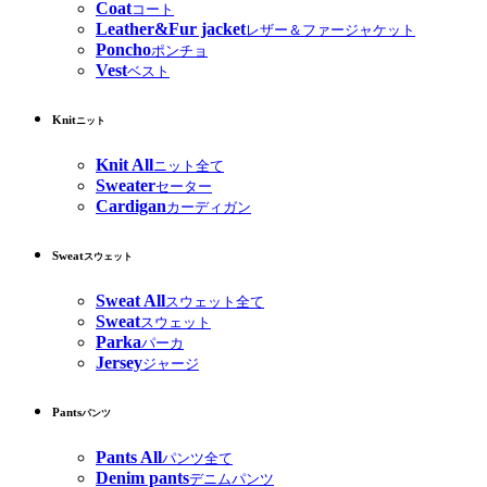
Coat
コート
Leather&Fur jacket
レザー＆ファージャケット
Poncho
ポンチョ
Vest
ベスト
Knit
ニット
Knit All
ニット全て
Sweater
セーター
Cardigan
カーディガン
Sweat
スウェット
Sweat All
スウェット全て
Sweat
スウェット
Parka
パーカ
Jersey
ジャージ
Pants
パンツ
Pants All
パンツ全て
Denim pants
デニムパンツ