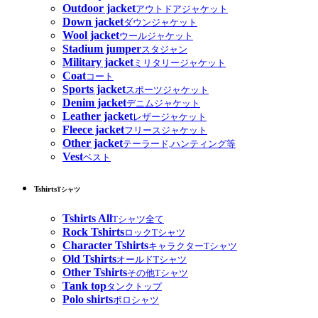
Outdoor jacket
アウトドアジャケット
Down jacket
ダウンジャケット
Wool jacket
ウールジャケット
Stadium jumper
スタジャン
Military jacket
ミリタリージャケット
Coat
コート
Sports jacket
スポーツジャケット
Denim jacket
デニムジャケット
Leather jacket
レザージャケット
Fleece jacket
フリースジャケット
Other jacket
テーラード,ハンティング等
Vest
ベスト
Tshirts
Tシャツ
Tshirts All
Tシャツ全て
Rock Tshirts
ロックTシャツ
Character Tshirts
キャラクターTシャツ
Old Tshirts
オールドTシャツ
Other Tshirts
その他Tシャツ
Tank top
タンクトップ
Polo shirts
ポロシャツ