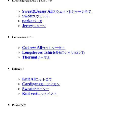
Sweat&Jersey
スウェット&ジャージ
Sweat&Jersey All
スウェット&ジャージ全て
Sweat
スウェット
parka
パーカ
Jersey
ジャージ
Cut sew
カットソー
Cut sew All
カットソー全て
Longsleeves Tshirts
長袖Tシャツ(ロンT)
Thermal
サーマル
Knit
ニット
Knit All
ニット全て
Cardigans
カーディガン
Sweater
セーター
Knit vest
ニットベスト
Pants
パンツ