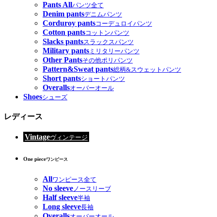
Pants All
パンツ全て
Denim pants
デニムパンツ
Corduroy pants
コーデュロイパンツ
Cotton pants
コットンパンツ
Slacks pants
スラックスパンツ
Military pants
ミリタリーパンツ
Other Pants
その他ポリパンツ
Pattern&Sweat pants
総柄&スウェットパンツ
Short pants
ショートパンツ
Overalls
オーバーオール
Shoes
シューズ
レディース
Vintage
ヴィンテージ
One piece
ワンピース
All
ワンピース全て
No sleeve
ノースリーブ
Half sleeve
半袖
Long sleeve
長袖
Overalls
オーバーオール