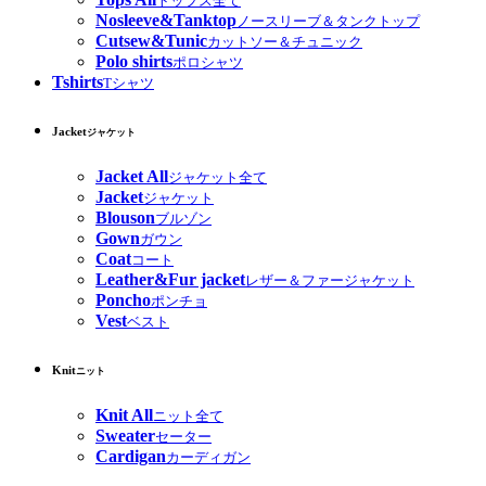
トップス全て
Nosleeve&Tanktop
ノースリーブ＆タンクトップ
Cutsew&Tunic
カットソー＆チュニック
Polo shirts
ポロシャツ
Tshirts
Tシャツ
Jacket
ジャケット
Jacket All
ジャケット全て
Jacket
ジャケット
Blouson
ブルゾン
Gown
ガウン
Coat
コート
Leather&Fur jacket
レザー＆ファージャケット
Poncho
ポンチョ
Vest
ベスト
Knit
ニット
Knit All
ニット全て
Sweater
セーター
Cardigan
カーディガン