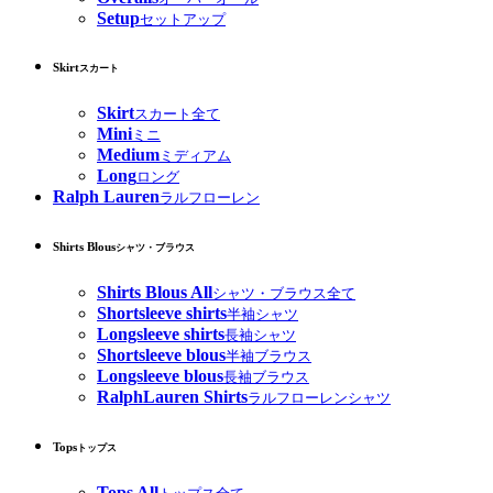
Setup
セットアップ
Skirt
スカート
Skirt
スカート全て
Mini
ミニ
Medium
ミディアム
Long
ロング
Ralph Lauren
ラルフローレン
Shirts Blous
シャツ・ブラウス
Shirts Blous All
シャツ・ブラウス全て
Shortsleeve shirts
半袖シャツ
Longsleeve shirts
長袖シャツ
Shortsleeve blous
半袖ブラウス
Longsleeve blous
長袖ブラウス
RalphLauren Shirts
ラルフローレンシャツ
Tops
トップス
Tops All