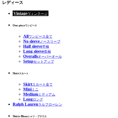
レディース
Vintage
ヴィンテージ
One piece
ワンピース
All
ワンピース全て
No sleeve
ノースリーブ
Half sleeve
半袖
Long sleeve
長袖
Overalls
オーバーオール
Setup
セットアップ
Skirt
スカート
Skirt
スカート全て
Mini
ミニ
Medium
ミディアム
Long
ロング
Ralph Lauren
ラルフローレン
Shirts Blous
シャツ・ブラウス