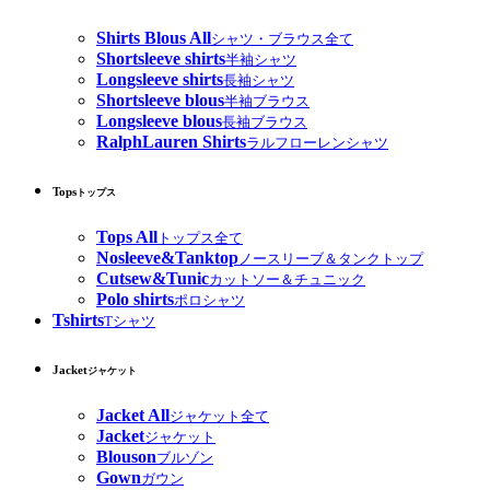
Shirts Blous All
シャツ・ブラウス全て
Shortsleeve shirts
半袖シャツ
Longsleeve shirts
長袖シャツ
Shortsleeve blous
半袖ブラウス
Longsleeve blous
長袖ブラウス
RalphLauren Shirts
ラルフローレンシャツ
Tops
トップス
Tops All
トップス全て
Nosleeve&Tanktop
ノースリーブ＆タンクトップ
Cutsew&Tunic
カットソー＆チュニック
Polo shirts
ポロシャツ
Tshirts
Tシャツ
Jacket
ジャケット
Jacket All
ジャケット全て
Jacket
ジャケット
Blouson
ブルゾン
Gown
ガウン