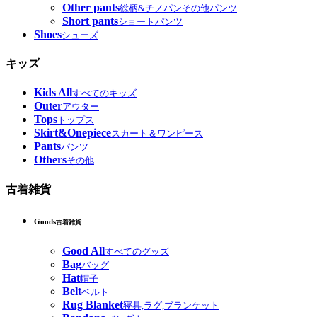
Other pants
総柄&チノパンその他パンツ
Short pants
ショートパンツ
Shoes
シューズ
キッズ
Kids All
すべてのキッズ
Outer
アウター
Tops
トップス
Skirt&Onepiece
スカート＆ワンピース
Pants
パンツ
Others
その他
古着雑貨
Goods
古着雑貨
Good All
すべてのグッズ
Bag
バッグ
Hat
帽子
Belt
ベルト
Rug Blanket
寝具,ラグ,ブランケット