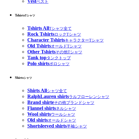
Vest
ベスト
Tshirts
Tシャツ
Tshirts All
Tシャツ全て
Rock Tshirts
ロックTシャツ
Character Tshirts
キャラクターTシャツ
Old Tshirts
オールドTシャツ
Other Tshirts
その他Tシャツ
Tank top
タンクトップ
Polo shirts
ポロシャツ
Shirts
シャツ
Shirts All
シャツ全て
RalphLauren shirts
ラルフローレンシャツ
Brand shirte
その他ブランドシャツ
Flannel shirts
ネルシャツ
Wool shirts
ウールシャツ
Old shirts
オールドシャツ
Shortsleeved shirts
半袖シャツ