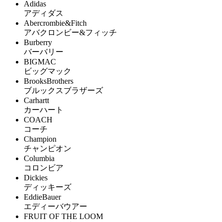
Adidas
アディダス
Abercrombie&Fitch
アバクロンビー&フィッチ
Burberry
バーバリー
BIGMAC
ビッグマック
BrooksBrothers
ブルックスブラザーズ
Carhartt
カーハート
COACH
コーチ
Champion
チャンピオン
Columbia
コロンビア
Dickies
ディッキーズ
EddieBauer
エディーバウアー
FRUIT OF THE LOOM