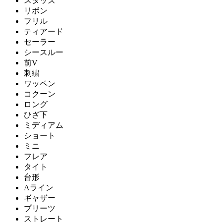
スタッズ
リボン
フリル
ティアード
セーラー
シースルー
前V
刺繍
ワッペン
コクーン
ロング
ひざ下
ミディアム
ショート
ミニ
フレア
タイト
台形
Aライン
ギャザー
プリーツ
ストレート