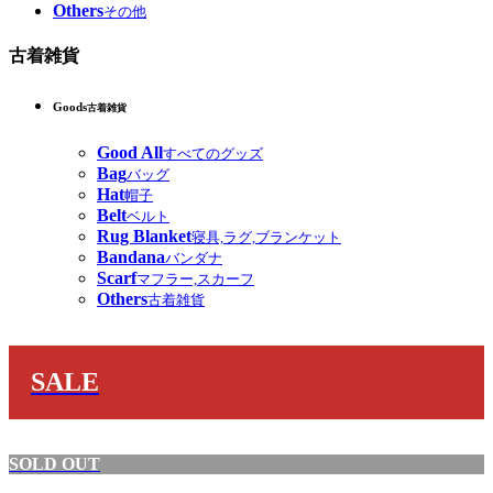
Others
その他
古着雑貨
Goods
古着雑貨
Good All
すべてのグッズ
Bag
バッグ
Hat
帽子
Belt
ベルト
Rug Blanket
寝具,ラグ,ブランケット
Bandana
バンダナ
Scarf
マフラー,スカーフ
Others
古着雑貨
SALE
SOLD OUT