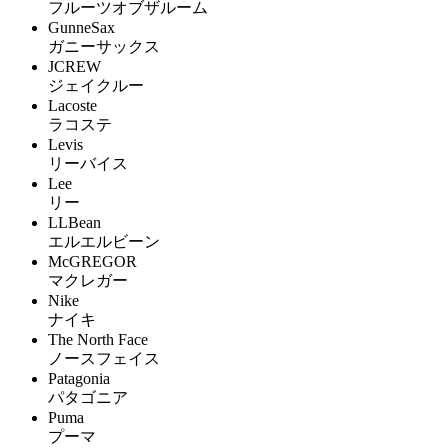
フルーツオブザルーム
GunneSax
ガニーサックス
JCREW
ジェイクルー
Lacoste
ラコステ
Levis
リーバイス
Lee
リー
LLBean
エルエルビーン
McGREGOR
マクレガー
Nike
ナイキ
The North Face
ノースフェイス
Patagonia
パタゴニア
Puma
プーマ