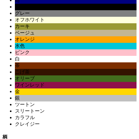
紺
黒
グレー
オフホワイト
カーキ
ベージュ
オレンジ
水色
ピンク
白
茶
こげ茶
オリーブ
ワインレッド
金
銀
ツートン
スリートーン
カラフル
クレイジー
柄