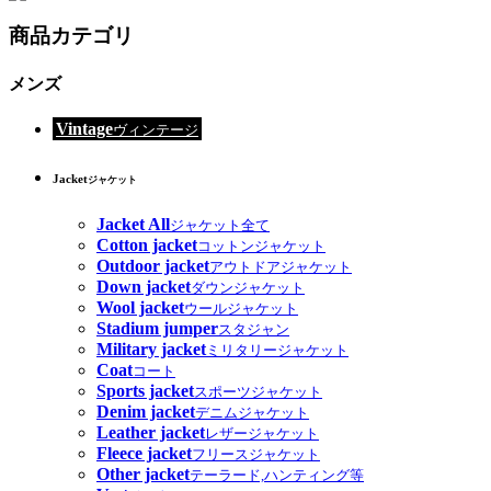
商品カテゴリ
メンズ
Vintage
ヴィンテージ
Jacket
ジャケット
Jacket All
ジャケット全て
Cotton jacket
コットンジャケット
Outdoor jacket
アウトドアジャケット
Down jacket
ダウンジャケット
Wool jacket
ウールジャケット
Stadium jumper
スタジャン
Military jacket
ミリタリージャケット
Coat
コート
Sports jacket
スポーツジャケット
Denim jacket
デニムジャケット
Leather jacket
レザージャケット
Fleece jacket
フリースジャケット
Other jacket
テーラード,ハンティング等