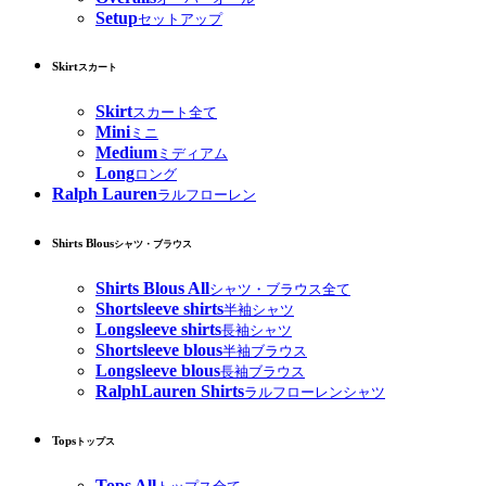
Setup
セットアップ
Skirt
スカート
Skirt
スカート全て
Mini
ミニ
Medium
ミディアム
Long
ロング
Ralph Lauren
ラルフローレン
Shirts Blous
シャツ・ブラウス
Shirts Blous All
シャツ・ブラウス全て
Shortsleeve shirts
半袖シャツ
Longsleeve shirts
長袖シャツ
Shortsleeve blous
半袖ブラウス
Longsleeve blous
長袖ブラウス
RalphLauren Shirts
ラルフローレンシャツ
Tops
トップス
Tops All