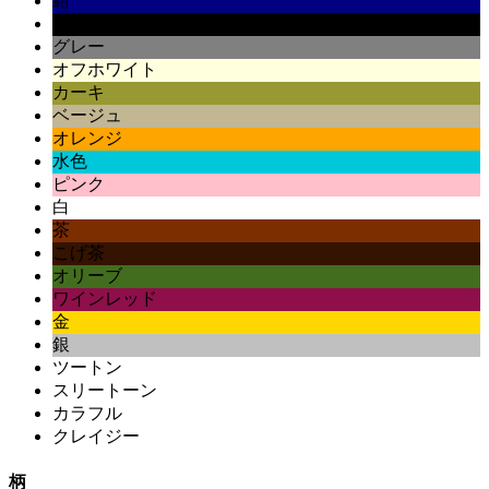
紺
黒
グレー
オフホワイト
カーキ
ベージュ
オレンジ
水色
ピンク
白
茶
こげ茶
オリーブ
ワインレッド
金
銀
ツートン
スリートーン
カラフル
クレイジー
柄