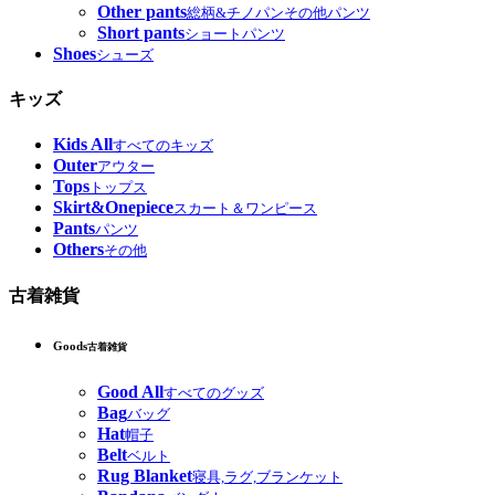
Other pants
総柄&チノパンその他パンツ
Short pants
ショートパンツ
Shoes
シューズ
キッズ
Kids All
すべてのキッズ
Outer
アウター
Tops
トップス
Skirt&Onepiece
スカート＆ワンピース
Pants
パンツ
Others
その他
古着雑貨
Goods
古着雑貨
Good All
すべてのグッズ
Bag
バッグ
Hat
帽子
Belt
ベルト
Rug Blanket
寝具,ラグ,ブランケット