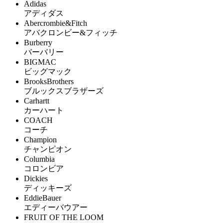
Adidas
アディダス
Abercrombie&Fitch
アバクロンビー&フィッチ
Burberry
バーバリー
BIGMAC
ビッグマック
BrooksBrothers
ブルックスブラザーズ
Carhartt
カーハート
COACH
コーチ
Champion
チャンピオン
Columbia
コロンビア
Dickies
ディッキーズ
EddieBauer
エディーバウアー
FRUIT OF THE LOOM