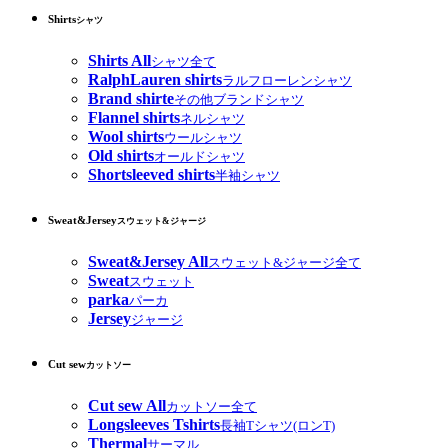
Shirts
シャツ
Shirts All
シャツ全て
RalphLauren shirts
ラルフローレンシャツ
Brand shirte
その他ブランドシャツ
Flannel shirts
ネルシャツ
Wool shirts
ウールシャツ
Old shirts
オールドシャツ
Shortsleeved shirts
半袖シャツ
Sweat&Jersey
スウェット&ジャージ
Sweat&Jersey All
スウェット&ジャージ全て
Sweat
スウェット
parka
パーカ
Jersey
ジャージ
Cut sew
カットソー
Cut sew All
カットソー全て
Longsleeves Tshirts
長袖Tシャツ(ロンT)
Thermal
サーマル