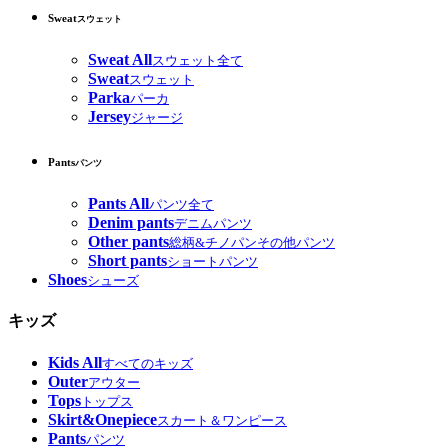
Sweat
スウェット
Sweat All
スウェット全て
Sweat
スウェット
Parka
パーカ
Jersey
ジャージ
Pants
パンツ
Pants All
パンツ全て
Denim pants
デニムパンツ
Other pants
総柄&チノパンその他パンツ
Short pants
ショートパンツ
Shoes
シューズ
キッズ
Kids All
すべてのキッズ
Outer
アウター
Tops
トップス
Skirt&Onepiece
スカート＆ワンピース
Pants
パンツ