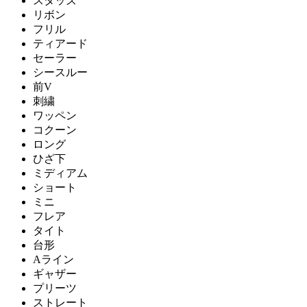
スタッズ
リボン
フリル
ティアード
セーラー
シースルー
前V
刺繍
ワッペン
コクーン
ロング
ひざ下
ミディアム
ショート
ミニ
フレア
タイト
台形
Aライン
ギャザー
プリーツ
ストレート