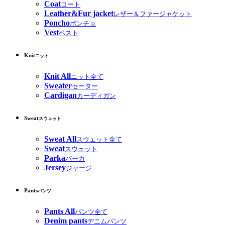
Coat
コート
Leather&Fur jacket
レザー＆ファージャケット
Poncho
ポンチョ
Vest
ベスト
Knit
ニット
Knit All
ニット全て
Sweater
セーター
Cardigan
カーディガン
Sweat
スウェット
Sweat All
スウェット全て
Sweat
スウェット
Parka
パーカ
Jersey
ジャージ
Pants
パンツ
Pants All
パンツ全て
Denim pants
デニムパンツ