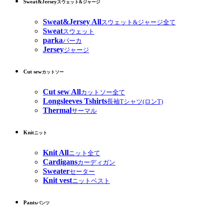
Sweat&Jersey
スウェット&ジャージ
Sweat&Jersey All
スウェット&ジャージ全て
Sweat
スウェット
parka
パーカ
Jersey
ジャージ
Cut sew
カットソー
Cut sew All
カットソー全て
Longsleeves Tshirts
長袖Tシャツ(ロンT)
Thermal
サーマル
Knit
ニット
Knit All
ニット全て
Cardigans
カーディガン
Sweater
セーター
Knit vest
ニットベスト
Pants
パンツ