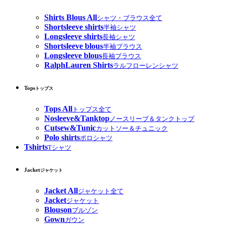
Shirts Blous All
シャツ・ブラウス全て
Shortsleeve shirts
半袖シャツ
Longsleeve shirts
長袖シャツ
Shortsleeve blous
半袖ブラウス
Longsleeve blous
長袖ブラウス
RalphLauren Shirts
ラルフローレンシャツ
Tops
トップス
Tops All
トップス全て
Nosleeve&Tanktop
ノースリーブ＆タンクトップ
Cutsew&Tunic
カットソー＆チュニック
Polo shirts
ポロシャツ
Tshirts
Tシャツ
Jacket
ジャケット
Jacket All
ジャケット全て
Jacket
ジャケット
Blouson
ブルゾン
Gown
ガウン