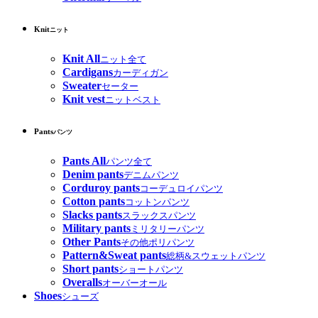
Knit
ニット
Knit All
ニット全て
Cardigans
カーディガン
Sweater
セーター
Knit vest
ニットベスト
Pants
パンツ
Pants All
パンツ全て
Denim pants
デニムパンツ
Corduroy pants
コーデュロイパンツ
Cotton pants
コットンパンツ
Slacks pants
スラックスパンツ
Military pants
ミリタリーパンツ
Other Pants
その他ポリパンツ
Pattern&Sweat pants
総柄&スウェットパンツ
Short pants
ショートパンツ
Overalls
オーバーオール
Shoes
シューズ