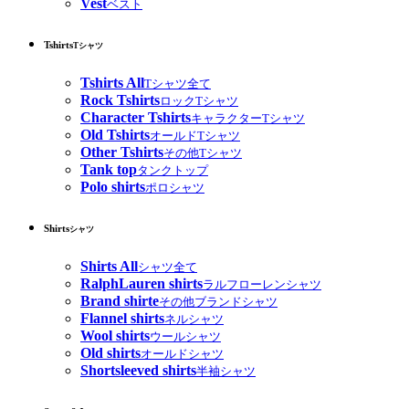
Vest
ベスト
Tshirts
Tシャツ
Tshirts All
Tシャツ全て
Rock Tshirts
ロックTシャツ
Character Tshirts
キャラクターTシャツ
Old Tshirts
オールドTシャツ
Other Tshirts
その他Tシャツ
Tank top
タンクトップ
Polo shirts
ポロシャツ
Shirts
シャツ
Shirts All
シャツ全て
RalphLauren shirts
ラルフローレンシャツ
Brand shirte
その他ブランドシャツ
Flannel shirts
ネルシャツ
Wool shirts
ウールシャツ
Old shirts
オールドシャツ
Shortsleeved shirts
半袖シャツ