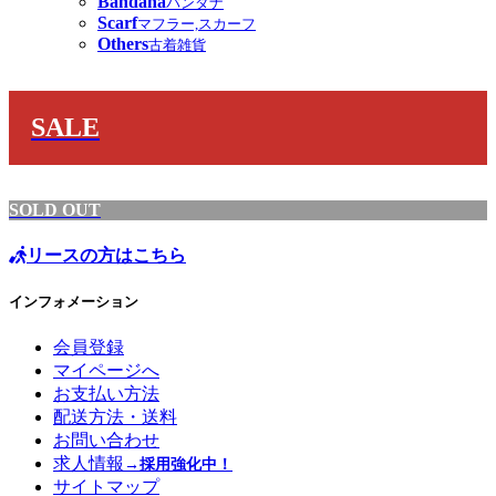
Bandana
バンダナ
Scarf
マフラー,スカーフ
Others
古着雑貨
SALE
SOLD OUT
リースの方はこちら
インフォメーション
会員登録
マイページへ
お支払い方法
配送方法・送料
お問い合わせ
求人情報
→採用強化中！
サイトマップ