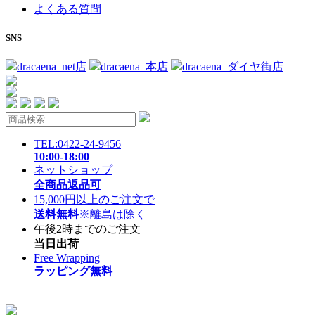
よくある質問
SNS
dracaena_net店
dracaena_本店
dracaena_ダイヤ街店
TEL:0422-24-9456
10:00-18:00
ネットショップ
全商品返品可
15,000円以上のご注文で
送料無料
※離島は除く
午後2時までのご注文
当日出荷
Free Wrapping
ラッピング無料