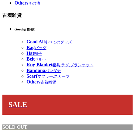
Others
その他
古着雑貨
Goods
古着雑貨
Good All
すべてのグッズ
Bag
バッグ
Hat
帽子
Belt
ベルト
Rug Blanket
寝具,ラグ,ブランケット
Bandana
バンダナ
Scarf
マフラー,スカーフ
Others
古着雑貨
SALE
SOLD OUT