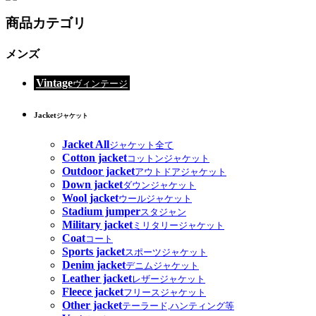
商品カテゴリ
メンズ
Vintage
ヴィンテージ
Jacket
ジャケット
Jacket All
ジャケット全て
Cotton jacket
コットンジャケット
Outdoor jacket
アウトドアジャケット
Down jacket
ダウンジャケット
Wool jacket
ウールジャケット
Stadium jumper
スタジャン
Military jacket
ミリタリージャケット
Coat
コート
Sports jacket
スポーツジャケット
Denim jacket
デニムジャケット
Leather jacket
レザージャケット
Fleece jacket
フリースジャケット
Other jacket
テーラード,ハンティング等