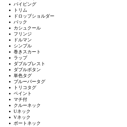
パイピング
トリム
ドロップショルダー
バック
カシュクール
フリンジ
ドルマン
シンプル
巻きスカート
ラップ
ダブルブレスト
ダブルボタン
単色タグ
ブルーバータグ
トリコタグ
ペイント
マチ付
クルーネック
Uネック
Vネック
ボートネック