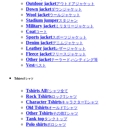
Outdoor jacket
アウトドアジャケット
Down jacket
ダウンジャケット
Wool jacket
ウールジャケット
Stadium jumper
スタジャン
Military jacket
ミリタリージャケット
Coat
コート
Sports jacket
スポーツジャケット
Denim jacket
デニムジャケット
Leather jacket
レザージャケット
Fleece jacket
フリースジャケット
Other jacket
テーラード,ハンティング等
Vest
ベスト
Tshirts
Tシャツ
Tshirts All
Tシャツ全て
Rock Tshirts
ロックTシャツ
Character Tshirts
キャラクターTシャツ
Old Tshirts
オールドTシャツ
Other Tshirts
その他Tシャツ
Tank top
タンクトップ
Polo shirts
ポロシャツ