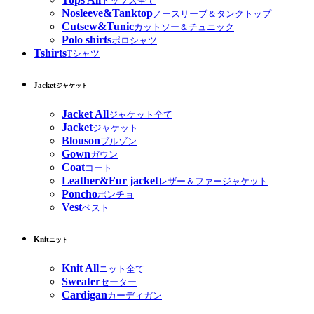
トップス全て
Nosleeve&Tanktop
ノースリーブ＆タンクトップ
Cutsew&Tunic
カットソー＆チュニック
Polo shirts
ポロシャツ
Tshirts
Tシャツ
Jacket
ジャケット
Jacket All
ジャケット全て
Jacket
ジャケット
Blouson
ブルゾン
Gown
ガウン
Coat
コート
Leather&Fur jacket
レザー＆ファージャケット
Poncho
ポンチョ
Vest
ベスト
Knit
ニット
Knit All
ニット全て
Sweater
セーター
Cardigan
カーディガン