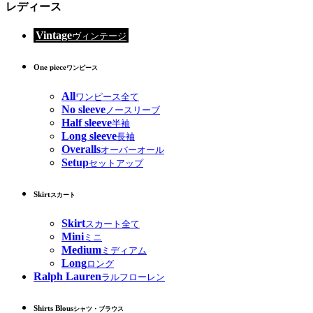
レディース
Vintage
ヴィンテージ
One piece
ワンピース
All
ワンピース全て
No sleeve
ノースリーブ
Half sleeve
半袖
Long sleeve
長袖
Overalls
オーバーオール
Setup
セットアップ
Skirt
スカート
Skirt
スカート全て
Mini
ミニ
Medium
ミディアム
Long
ロング
Ralph Lauren
ラルフローレン
Shirts Blous
シャツ・ブラウス