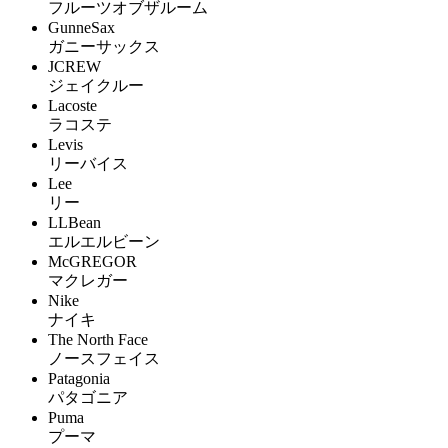
フルーツオブザルーム
GunneSax
ガニーサックス
JCREW
ジェイクルー
Lacoste
ラコステ
Levis
リーバイス
Lee
リー
LLBean
エルエルビーン
McGREGOR
マクレガー
Nike
ナイキ
The North Face
ノースフェイス
Patagonia
パタゴニア
Puma
プーマ