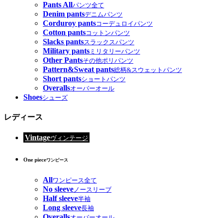
Pants All
パンツ全て
Denim pants
デニムパンツ
Corduroy pants
コーデュロイパンツ
Cotton pants
コットンパンツ
Slacks pants
スラックスパンツ
Military pants
ミリタリーパンツ
Other Pants
その他ポリパンツ
Pattern&Sweat pants
総柄&スウェットパンツ
Short pants
ショートパンツ
Overalls
オーバーオール
Shoes
シューズ
レディース
Vintage
ヴィンテージ
One piece
ワンピース
All
ワンピース全て
No sleeve
ノースリーブ
Half sleeve
半袖
Long sleeve
長袖
Overalls
オーバーオール