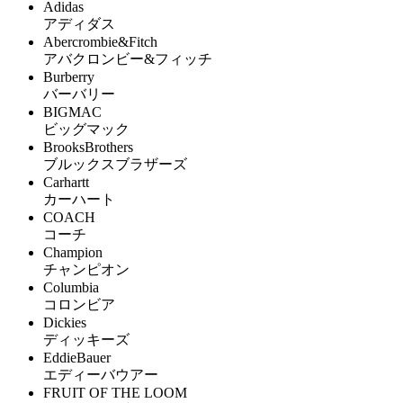
Adidas
アディダス
Abercrombie&Fitch
アバクロンビー&フィッチ
Burberry
バーバリー
BIGMAC
ビッグマック
BrooksBrothers
ブルックスブラザーズ
Carhartt
カーハート
COACH
コーチ
Champion
チャンピオン
Columbia
コロンビア
Dickies
ディッキーズ
EddieBauer
エディーバウアー
FRUIT OF THE LOOM