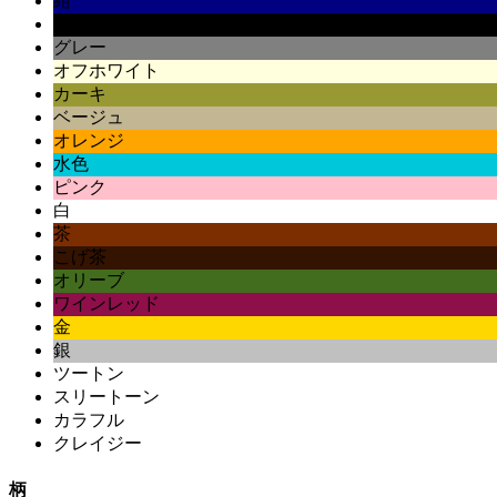
紺
黒
グレー
オフホワイト
カーキ
ベージュ
オレンジ
水色
ピンク
白
茶
こげ茶
オリーブ
ワインレッド
金
銀
ツートン
スリートーン
カラフル
クレイジー
柄