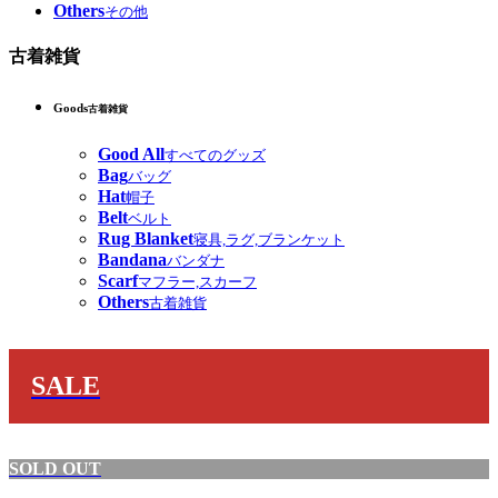
Others
その他
古着雑貨
Goods
古着雑貨
Good All
すべてのグッズ
Bag
バッグ
Hat
帽子
Belt
ベルト
Rug Blanket
寝具,ラグ,ブランケット
Bandana
バンダナ
Scarf
マフラー,スカーフ
Others
古着雑貨
SALE
SOLD OUT