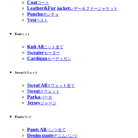
Coat
コート
Leather&Fur jacket
レザー＆ファージャケット
Poncho
ポンチョ
Vest
ベスト
Knit
ニット
Knit All
ニット全て
Sweater
セーター
Cardigan
カーディガン
Sweat
スウェット
Sweat All
スウェット全て
Sweat
スウェット
Parka
パーカ
Jersey
ジャージ
Pants
パンツ
Pants All
パンツ全て
Denim pants
デニムパンツ