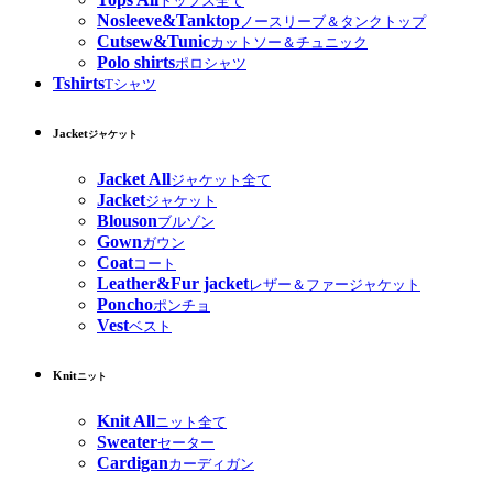
トップス全て
Nosleeve&Tanktop
ノースリーブ＆タンクトップ
Cutsew&Tunic
カットソー＆チュニック
Polo shirts
ポロシャツ
Tshirts
Tシャツ
Jacket
ジャケット
Jacket All
ジャケット全て
Jacket
ジャケット
Blouson
ブルゾン
Gown
ガウン
Coat
コート
Leather&Fur jacket
レザー＆ファージャケット
Poncho
ポンチョ
Vest
ベスト
Knit
ニット
Knit All
ニット全て
Sweater
セーター
Cardigan
カーディガン