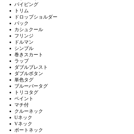
パイピング
トリム
ドロップショルダー
バック
カシュクール
フリンジ
ドルマン
シンプル
巻きスカート
ラップ
ダブルブレスト
ダブルボタン
単色タグ
ブルーバータグ
トリコタグ
ペイント
マチ付
クルーネック
Uネック
Vネック
ボートネック