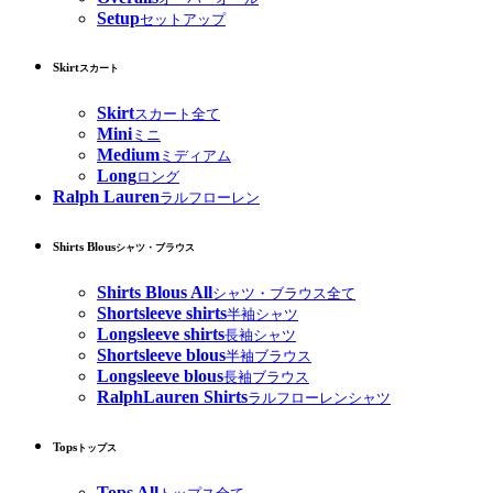
Setup
セットアップ
Skirt
スカート
Skirt
スカート全て
Mini
ミニ
Medium
ミディアム
Long
ロング
Ralph Lauren
ラルフローレン
Shirts Blous
シャツ・ブラウス
Shirts Blous All
シャツ・ブラウス全て
Shortsleeve shirts
半袖シャツ
Longsleeve shirts
長袖シャツ
Shortsleeve blous
半袖ブラウス
Longsleeve blous
長袖ブラウス
RalphLauren Shirts
ラルフローレンシャツ
Tops
トップス
Tops All