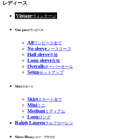
レディース
Vintage
ヴィンテージ
One piece
ワンピース
All
ワンピース全て
No sleeve
ノースリーブ
Half sleeve
半袖
Long sleeve
長袖
Overalls
オーバーオール
Setup
セットアップ
Skirt
スカート
Skirt
スカート全て
Mini
ミニ
Medium
ミディアム
Long
ロング
Ralph Lauren
ラルフローレン
Shirts Blous
シャツ・ブラウス