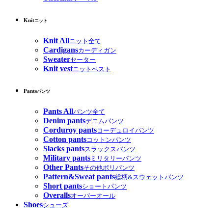
Knit
ニット
Knit All
ニット全て
Cardigans
カーディガン
Sweater
セーター
Knit vest
ニットベスト
Pants
パンツ
Pants All
パンツ全て
Denim pants
デニムパンツ
Corduroy pants
コーデュロイパンツ
Cotton pants
コットンパンツ
Slacks pants
スラックスパンツ
Military pants
ミリタリーパンツ
Other Pants
その他ポリパンツ
Pattern&Sweat pants
総柄&スウェットパンツ
Short pants
ショートパンツ
Overalls
オーバーオール
Shoes
シューズ