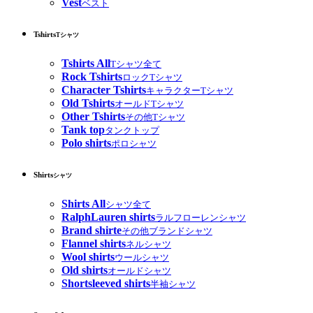
Vest
ベスト
Tshirts
Tシャツ
Tshirts All
Tシャツ全て
Rock Tshirts
ロックTシャツ
Character Tshirts
キャラクターTシャツ
Old Tshirts
オールドTシャツ
Other Tshirts
その他Tシャツ
Tank top
タンクトップ
Polo shirts
ポロシャツ
Shirts
シャツ
Shirts All
シャツ全て
RalphLauren shirts
ラルフローレンシャツ
Brand shirte
その他ブランドシャツ
Flannel shirts
ネルシャツ
Wool shirts
ウールシャツ
Old shirts
オールドシャツ
Shortsleeved shirts
半袖シャツ