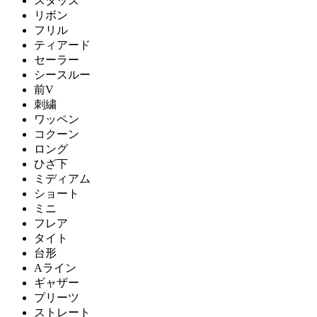
スタッズ
リボン
フリル
ティアード
セーラー
シースルー
前V
刺繍
ワッペン
コクーン
ロング
ひざ下
ミディアム
ショート
ミニ
フレア
タイト
台形
Aライン
ギャザー
プリーツ
ストレート