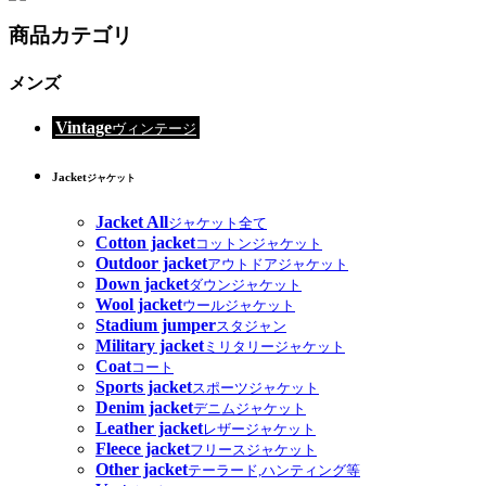
商品カテゴリ
メンズ
Vintage
ヴィンテージ
Jacket
ジャケット
Jacket All
ジャケット全て
Cotton jacket
コットンジャケット
Outdoor jacket
アウトドアジャケット
Down jacket
ダウンジャケット
Wool jacket
ウールジャケット
Stadium jumper
スタジャン
Military jacket
ミリタリージャケット
Coat
コート
Sports jacket
スポーツジャケット
Denim jacket
デニムジャケット
Leather jacket
レザージャケット
Fleece jacket
フリースジャケット
Other jacket
テーラード,ハンティング等