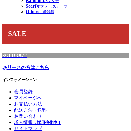
Bandana
バンダナ
Scarf
マフラー,スカーフ
Others
古着雑貨
SALE
SOLD OUT
リースの方はこちら
インフォメーション
会員登録
マイページへ
お支払い方法
配送方法・送料
お問い合わせ
求人情報
→採用強化中！
サイトマップ