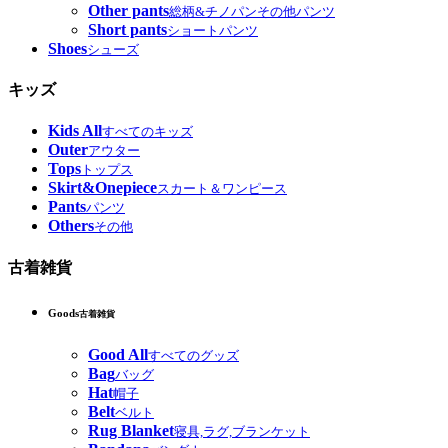
Other pants
総柄&チノパンその他パンツ
Short pants
ショートパンツ
Shoes
シューズ
キッズ
Kids All
すべてのキッズ
Outer
アウター
Tops
トップス
Skirt&Onepiece
スカート＆ワンピース
Pants
パンツ
Others
その他
古着雑貨
Goods
古着雑貨
Good All
すべてのグッズ
Bag
バッグ
Hat
帽子
Belt
ベルト
Rug Blanket
寝具,ラグ,ブランケット