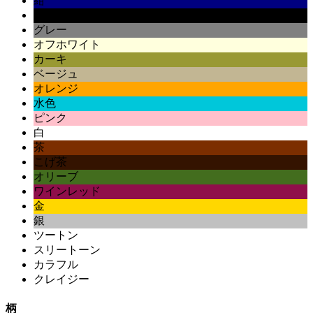
紺
黒
グレー
オフホワイト
カーキ
ベージュ
オレンジ
水色
ピンク
白
茶
こげ茶
オリーブ
ワインレッド
金
銀
ツートン
スリートーン
カラフル
クレイジー
柄