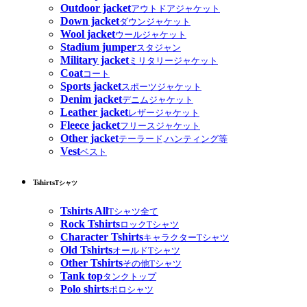
Outdoor jacket
アウトドアジャケット
Down jacket
ダウンジャケット
Wool jacket
ウールジャケット
Stadium jumper
スタジャン
Military jacket
ミリタリージャケット
Coat
コート
Sports jacket
スポーツジャケット
Denim jacket
デニムジャケット
Leather jacket
レザージャケット
Fleece jacket
フリースジャケット
Other jacket
テーラード,ハンティング等
Vest
ベスト
Tshirts
Tシャツ
Tshirts All
Tシャツ全て
Rock Tshirts
ロックTシャツ
Character Tshirts
キャラクターTシャツ
Old Tshirts
オールドTシャツ
Other Tshirts
その他Tシャツ
Tank top
タンクトップ
Polo shirts
ポロシャツ