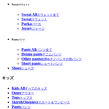
Sweat
スウェット
Sweat All
スウェット全て
Sweat
スウェット
Parka
パーカ
Jersey
ジャージ
Pants
パンツ
Pants All
パンツ全て
Denim pants
デニムパンツ
Other pants
総柄&チノパンその他パンツ
Short pants
ショートパンツ
Shoes
シューズ
キッズ
Kids All
すべてのキッズ
Outer
アウター
Tops
トップス
Skirt&Onepiece
スカート＆ワンピース
Pants
パンツ