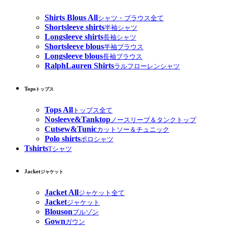
Shirts Blous All
シャツ・ブラウス全て
Shortsleeve shirts
半袖シャツ
Longsleeve shirts
長袖シャツ
Shortsleeve blous
半袖ブラウス
Longsleeve blous
長袖ブラウス
RalphLauren Shirts
ラルフローレンシャツ
Tops
トップス
Tops All
トップス全て
Nosleeve&Tanktop
ノースリーブ＆タンクトップ
Cutsew&Tunic
カットソー＆チュニック
Polo shirts
ポロシャツ
Tshirts
Tシャツ
Jacket
ジャケット
Jacket All
ジャケット全て
Jacket
ジャケット
Blouson
ブルゾン
Gown
ガウン