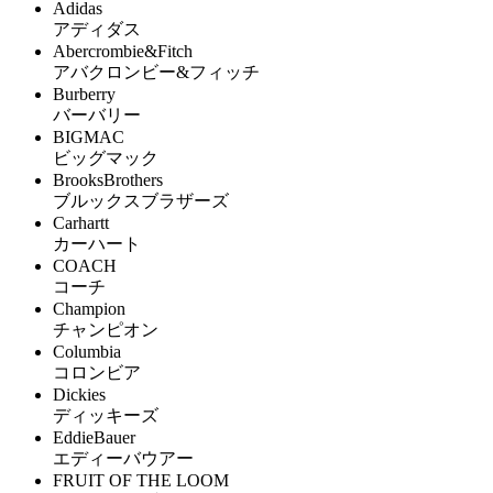
Adidas
アディダス
Abercrombie&Fitch
アバクロンビー&フィッチ
Burberry
バーバリー
BIGMAC
ビッグマック
BrooksBrothers
ブルックスブラザーズ
Carhartt
カーハート
COACH
コーチ
Champion
チャンピオン
Columbia
コロンビア
Dickies
ディッキーズ
EddieBauer
エディーバウアー
FRUIT OF THE LOOM