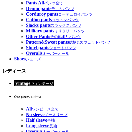
Pants All
パンツ全て
Denim pants
デニムパンツ
Corduroy pants
コーデュロイパンツ
Cotton pants
コットンパンツ
Slacks pants
スラックスパンツ
Military pants
ミリタリーパンツ
Other Pants
その他ポリパンツ
Pattern&Sweat pants
総柄&スウェットパンツ
Short pants
ショートパンツ
Overalls
オーバーオール
Shoes
シューズ
レディース
Vintage
ヴィンテージ
One piece
ワンピース
All
ワンピース全て
No sleeve
ノースリーブ
Half sleeve
半袖
Long sleeve
長袖
Overalls
オーバーオール