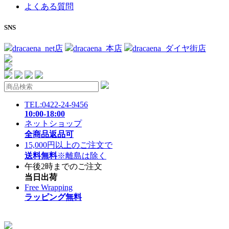
よくある質問
SNS
dracaena_net店
dracaena_本店
dracaena_ダイヤ街店
TEL:0422-24-9456
10:00-18:00
ネットショップ
全商品返品可
15,000円以上のご注文で
送料無料
※離島は除く
午後2時までのご注文
当日出荷
Free Wrapping
ラッピング無料