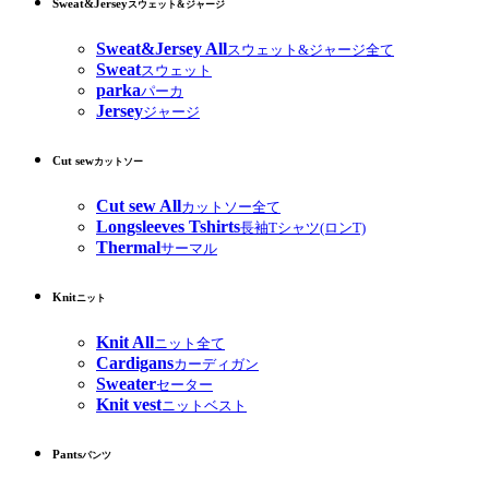
Sweat&Jersey
スウェット&ジャージ
Sweat&Jersey All
スウェット&ジャージ全て
Sweat
スウェット
parka
パーカ
Jersey
ジャージ
Cut sew
カットソー
Cut sew All
カットソー全て
Longsleeves Tshirts
長袖Tシャツ(ロンT)
Thermal
サーマル
Knit
ニット
Knit All
ニット全て
Cardigans
カーディガン
Sweater
セーター
Knit vest
ニットベスト
Pants
パンツ