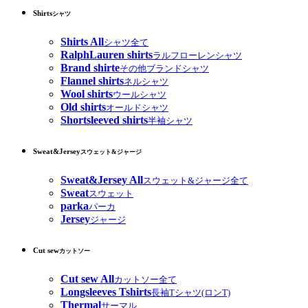
Shirts
シャツ
Shirts All
シャツ全て
RalphLauren shirts
ラルフローレンシャツ
Brand shirte
その他ブランドシャツ
Flannel shirts
ネルシャツ
Wool shirts
ウールシャツ
Old shirts
オールドシャツ
Shortsleeved shirts
半袖シャツ
Sweat&Jersey
スウェット&ジャージ
Sweat&Jersey All
スウェット&ジャージ全て
Sweat
スウェット
parka
パーカ
Jersey
ジャージ
Cut sew
カットソー
Cut sew All
カットソー全て
Longsleeves Tshirts
長袖Tシャツ(ロンT)
Thermal
サーマル