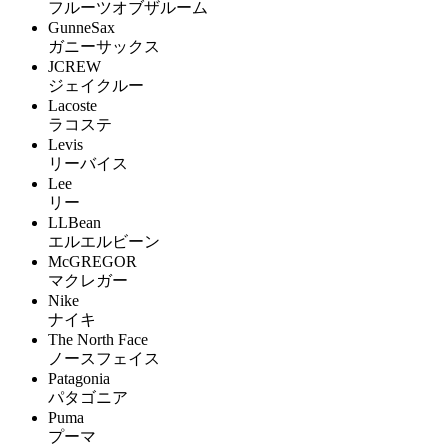
フルーツオブザルーム
GunneSax
ガニーサックス
JCREW
ジェイクルー
Lacoste
ラコステ
Levis
リーバイス
Lee
リー
LLBean
エルエルビーン
McGREGOR
マクレガー
Nike
ナイキ
The North Face
ノースフェイス
Patagonia
パタゴニア
Puma
プーマ